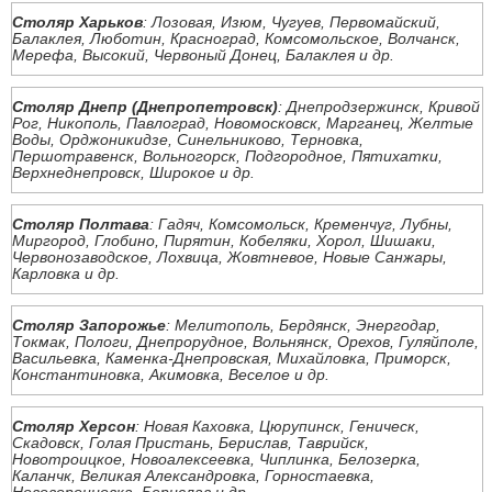
Столяр Харьков
: Лозовая, Изюм, Чугуев, Первомайский,
Балаклея, Люботин, Красноград, Комсомольское, Волчанск,
Мерефа, Высокий, Червоный Донец, Балаклея и др.
Столяр Днепр (Днепропетровск)
: Днепродзержинск, Кривой
Рог, Никополь, Павлоград, Новомосковск, Марганец, Желтые
Воды, Орджоникидзе, Синельниково, Терновка,
Першотравенск, Вольногорск, Подгородное, Пятихатки,
Верхнеднепровск, Широкое и др.
Столяр Полтава
: Гадяч, Комсомольск, Кременчуг, Лубны,
Миргород, Глобино, Пирятин, Кобеляки, Хорол, Шишаки,
Червонозаводское, Лохвица, Жовтневое, Новые Санжары,
Карловка и др.
Столяр Запорожье
: Мелитополь, Бердянск, Энергодар,
Токмак, Пологи, Днепрорудное, Вольнянск, Орехов, Гуляйполе,
Васильевка, Каменка-Днепровская, Михайловка, Приморск,
Константиновка, Акимовка, Веселое и др.
Столяр Херсон
: Новая Каховка, Цюрупинск, Геническ,
Скадовск, Голая Пристань, Берислав, Таврийск,
Новотроицкое, Новоалексеевка, Чиплинка, Белозерка,
Каланчк, Великая Александровка, Горностаевка,