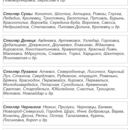
Нововоронцовка, Берислав и др.
Столяр Сумы
: Конотоп, Шостка, Ахтырка, Ромны, Глухов,
Лебедин, Кролевец, Тростянец, Белополье, Путивль, Бурынь,
Краснополье, Ворожба, Середина-Буда, Воронеж, Свесса,
Недригайлов, Степановка, Липовая Долина, Кролевец и др.
Столяр Донецк
: Авдеевка, Артемовск, Угледар, Горловка,
Дебальцево, Дзержинск, Дкучаевск, Енакиево, Ждановка,
Кировское, Константиновка, Краматорск, Красный Лимн,
Макеевка, МАриуполь, Славянск, Торез, Харцызск, Шахтерск,
Ясиноватая и др.
Столяр Луганск
: Алчевск, Северодонецк, Лисичнск, Карсный
Луч, Стахнов, Свердловск, Рубежное, нтрацит, Ровеньки,
Брянка, Краснодон, Первомайск, Кировск, Перевальск,
Молодогвардейск, Попасная, Суходольск, Кременная,
Сватово, Старобельск, Юбилейное, Счастье, Троицкое,
Меловое, Новоайдар и др.
Столяр Чернигов
: Нежин, Прилуки, Черновцы, Бахмач,
Новгород-Северский, Городня, Щорс, Ичня, Бобровица, Варва,
Козелец, Десна, Репки, Остер, Талалаевка, Курень,
Лосиновка, Короп и др.