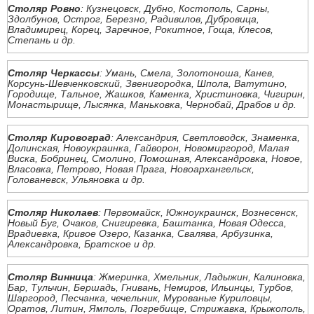
Столяр Ровно
: Кузнецовск, Дубно, Костополь, Сарны,
Здолбунов, Острог, Березно, Радивилов, Дубровица,
Владимирец, Корец, Заречное, Рокитное, Гоща, Клесов,
Степань и др.
Столяр Черкассы
: Умань, Смела, Золотоноша, Канев,
Корсунь-Шевченковский, Звенигородка, Шпола, Ватутино,
Городище, Тальное, Жашков, Каменка, Христиновка, Чигирин,
Монастырище, Лысянка, Маньковка, Чернобай, Драбов и др.
Столяр Кировоград
: Александрия, Светловодск, Знаменка,
Долинская, Новоукраинка, Гайворон, Новомиргород, Малая
Виска, Бобринец, Смолино, Помошная, Александровка, Новое,
Власовка, Петрово, Новая Прага, Новоархангельск,
Голованевск, Ульяновка и др.
Столяр Николаев
: Первомайск, Южноукраинск, Вознесенск,
Новый Буг, Очаков, Снигиревка, Баштанка, Новая Одесса,
Врадиевка, Кривое Озеро, Казанка, Свалява, Арбузинка,
Александровка, Братское и др.
Столяр Винница
: Жмеринка, Хмельник, Ладыжин, Калиновка,
Бар, Тульчин, Бершадь, Гнивань, Немиров, Ильинцы, Турбов,
Шаргород, Песчанка, чечельник, Мурованые Куриловцы,
Оратов, Литин, Ямполь, Погребище, Стрижавка, Крыжополь,