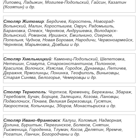
Липовец, Ладыжин, Могилев-Подольский, Гайсин, Казатин
(Козятин) и др.
Столяр Житомир
: Бердичев, Коростень, Новоград-
Волынский, Малин, Коростышев, Овруч, Радомышль,
Барановка, Олевск, Черняхов, Андрушевка, Володарск-
Волынский, Романов, Иршанск, Емильчино, Озерное,
Попельня, Чуднов, Новая Боровая, Народичи, Червоноармейск,
Черняхов, Марьяновка, Довбыш и др.
Столяр Хмельницкий
: Каменец-Подольский, Шепетовка,
Нетешин, Славута, Староконстантинов, Полонное,
Красилов, Волочиск, Изяслав, Городок, Дунаевцы, Летичев,
Деражня, Ярмолинцы, Понинка, Теофиполь, Виньковцы,
Старая Синява, Белогорье, Чемеровцы и др.
Столяр Тернополь
: Чортков, Кременец, Бережаны, Збараж,
Теребовля, Бучач, Борщев, Залещики, Козова, Лановцы,
Подволочиск, Почаев, Великая Березовица, Гусятин,
Хворостков, Копычинцы, Зборов, Монастыриска и др.
Столяр Ивано-Франковск
: Калуш, Коломыя, Надворная,
Долина, Бурштын, Перегинское, Болехов, Снятин,
Тысменица, Городенка, Тлумач, Косов, Делятин, Яремче,
Рогатин, Ланчин, Богородчаны и др.