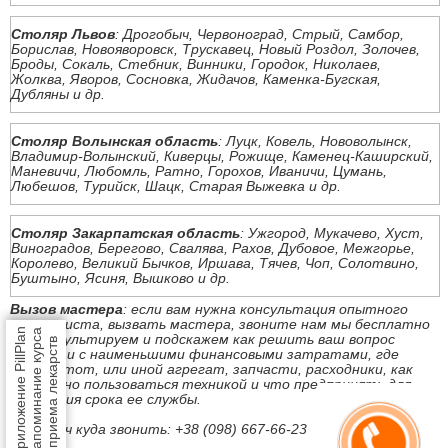
Столяр Львов
: Дрогобыч, Червоноград, Стрый, Самбор,
Борислав, Новояворовск, Трускавец, Новый Роздол, Золочев,
Броды, Сокаль, Стебник, Винники, Городок, Николаев,
Жолква, Яворов, Сосновка, Жидачов, Каменка-Бугская,
Дубляны и др.
Столяр Волынская область
: Луцк, Ковель, Нововолынск,
Владимир-Волынский, Киверцы, Рожище, Каменец-Каширский,
Маневичи, Любомль, Ратно, Горохов, Иваничи, Цумань,
Любешов, Турийск, Шацк, Старая Выжевка и др.
Столяр Закарпатская область
: Ужгород, Мукачево, Хуст,
Виноградов, Берегово, Свалява, Рахов, Дубовое, Межгорье,
Королево, Великий Бычков, Иршава, Тячев, Чоп, Солотвино,
Буштыно, Ясиня, Вышково и др.
Вызов мастера
: если вам нужна консультация опытного
специалиста, вызвать мастера, звоните нам мы бесплатно
Приложение PillPlan
напоминание курса
проконсультируем и подскажем как решить ваш вопрос
приема лекарств
быстро и с наименьшими финансовыми затратами, где
купить тот, или иной агрегат, запчасти, расходники, как
безопасно пользоваться техникой и что предпринять для
продления срока ее службы.
Под ключ куда звонить: +38 (098) 667-66-23