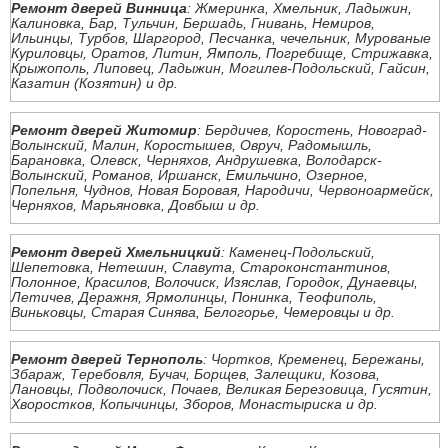
Ремонт дверей Винница
: Жмеринка, Хмельник, Ладыжин,
Калиновка, Бар, Тульчин, Бершадь, Гнивань, Немиров,
Ильинцы, Турбов, Шаргород, Песчанка, чечельник, Мурованые
Куриловцы, Оратов, Литин, Ямполь, Погребище, Стрижавка,
Крыжополь, Липовец, Ладыжин, Могилев-Подольский, Гайсин,
Казатин (Козятин) и др.
Ремонт дверей Житомир
: Бердичев, Коростень, Новоград-
Волынский, Малин, Коростышев, Овруч, Радомышль,
Барановка, Олевск, Черняхов, Андрушевка, Володарск-
Волынский, Романов, Иршанск, Емильчино, Озерное,
Попельня, Чуднов, Новая Боровая, Народичи, Червоноармейск,
Черняхов, Марьяновка, Довбыш и др.
Ремонт дверей Хмельницкий
: Каменец-Подольский,
Шепетовка, Нетешин, Славута, Староконстантинов,
Полонное, Красилов, Волочиск, Изяслав, Городок, Дунаевцы,
Летичев, Деражня, Ярмолинцы, Понинка, Теофиполь,
Виньковцы, Старая Синява, Белогорье, Чемеровцы и др.
Ремонт дверей Тернополь
: Чортков, Кременец, Бережаны,
Збараж, Теребовля, Бучач, Борщев, Залещики, Козова,
Лановцы, Подволочиск, Почаев, Великая Березовица, Гусятин,
Хворостков, Копычинцы, Зборов, Монастыриска и др.