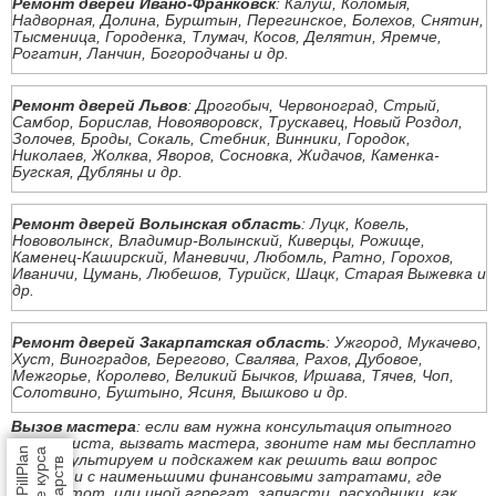
Ремонт дверей Ивано-Франковск
: Калуш, Коломыя,
Надворная, Долина, Бурштын, Перегинское, Болехов, Снятин,
Тысменица, Городенка, Тлумач, Косов, Делятин, Яремче,
Рогатин, Ланчин, Богородчаны и др.
Ремонт дверей Львов
: Дрогобыч, Червоноград, Стрый,
Самбор, Борислав, Новояворовск, Трускавец, Новый Роздол,
Золочев, Броды, Сокаль, Стебник, Винники, Городок,
Николаев, Жолква, Яворов, Сосновка, Жидачов, Каменка-
Бугская, Дубляны и др.
Ремонт дверей Волынская область
: Луцк, Ковель,
Нововолынск, Владимир-Волынский, Киверцы, Рожище,
Каменец-Каширский, Маневичи, Любомль, Ратно, Горохов,
Иваничи, Цумань, Любешов, Турийск, Шацк, Старая Выжевка и
др.
Ремонт дверей Закарпатская область
: Ужгород, Мукачево,
Хуст, Виноградов, Берегово, Свалява, Рахов, Дубовое,
Межгорье, Королево, Великий Бычков, Иршава, Тячев, Чоп,
Солотвино, Буштыно, Ясиня, Вышково и др.
Вызов мастера
: если вам нужна консультация опытного
специалиста, вызвать мастера, звоните нам мы бесплатно
проконсультируем и подскажем как решить ваш вопрос
быстро и с наименьшими финансовыми затратами, где
купить тот, или иной агрегат, запчасти, расходники, как