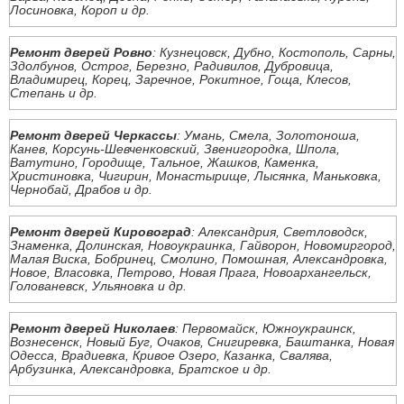
Лосиновка, Короп и др.
Ремонт дверей Ровно
: Кузнецовск, Дубно, Костополь, Сарны,
Здолбунов, Острог, Березно, Радивилов, Дубровица,
Владимирец, Корец, Заречное, Рокитное, Гоща, Клесов,
Степань и др.
Ремонт дверей Черкассы
: Умань, Смела, Золотоноша,
Канев, Корсунь-Шевченковский, Звенигородка, Шпола,
Ватутино, Городище, Тальное, Жашков, Каменка,
Христиновка, Чигирин, Монастырище, Лысянка, Маньковка,
Чернобай, Драбов и др.
Ремонт дверей Кировоград
: Александрия, Светловодск,
Знаменка, Долинская, Новоукраинка, Гайворон, Новомиргород,
Малая Виска, Бобринец, Смолино, Помошная, Александровка,
Новое, Власовка, Петрово, Новая Прага, Новоархангельск,
Голованевск, Ульяновка и др.
Ремонт дверей Николаев
: Первомайск, Южноукраинск,
Вознесенск, Новый Буг, Очаков, Снигиревка, Баштанка, Новая
Одесса, Врадиевка, Кривое Озеро, Казанка, Свалява,
Арбузинка, Александровка, Братское и др.