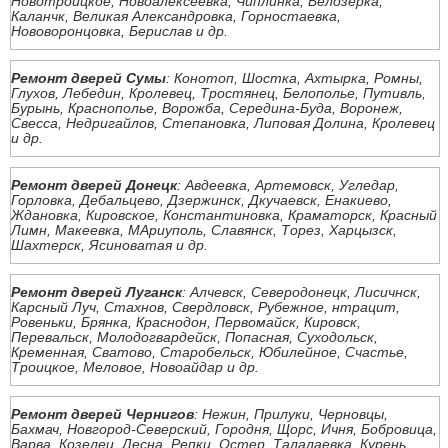
Новотроицкое, Новоалексеевка, Чиплинка, Белозерка,
Каланчк, Великая Александровка, Горностаевка,
Нововоронцовка, Берислав и др.
Ремонт дверей Сумы
: Конотоп, Шостка, Ахтырка, Ромны,
Глухов, Лебедин, Кролевец, Тростянец, Белополье, Путивль,
Бурынь, Краснополье, Ворожба, Середина-Буда, Воронеж,
Свесса, Недригайлов, Степановка, Липовая Долина, Кролевец
и др.
Ремонт дверей Донецк
: Авдеевка, Артемовск, Угледар,
Горловка, Дебальцево, Дзержинск, Дкучаевск, Енакиево,
Ждановка, Кировское, Константиновка, Краматорск, Красный
Лимн, Макеевка, МАриуполь, Славянск, Торез, Харцызск,
Шахтерск, Ясиноватая и др.
Ремонт дверей Луганск
: Алчевск, Северодонецк, Лисичнск,
Карсный Луч, Стахнов, Свердловск, Рубежное, нтрацит,
Ровеньки, Брянка, Краснодон, Первомайск, Кировск,
Перевальск, Молодогвардейск, Попасная, Суходольск,
Кременная, Сватово, Старобельск, Юбилейное, Счастье,
Троицкое, Меловое, Новоайдар и др.
Ремонт дверей Чернигов
: Нежин, Прилуки, Черновцы,
Бахмач, Новгород-Северский, Городня, Щорс, Ичня, Бобровица,
Варва, Козелец, Десна, Репки, Остер, Талалаевка, Курень,