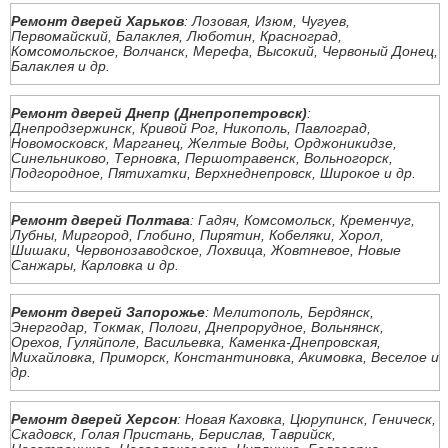
Ремонт дверей Харьков
: Лозовая, Изюм, Чугуев,
Первомайский, Балаклея, Люботин, Красноград,
Комсомольское, Волчанск, Мерефа, Высокий, Червоный Донец,
Балаклея и др.
Ремонт дверей Днепр (Днепропетровск)
:
Днепродзержинск, Кривой Рог, Никополь, Павлоград,
Новомосковск, Марганец, Желтые Воды, Орджоникидзе,
Синельниково, Терновка, Першотравенск, Вольногорск,
Подгородное, Пятихатки, Верхнеднепровск, Широкое и др.
Ремонт дверей Полтава
: Гадяч, Комсомольск, Кременчуг,
Лубны, Миргород, Глобино, Пирятин, Кобеляки, Хорол,
Шишаки, Червонозаводское, Лохвица, Жовтневое, Новые
Санжары, Карловка и др.
Ремонт дверей Запорожье
: Мелитополь, Бердянск,
Энергодар, Токмак, Пологи, Днепрорудное, Вольнянск,
Орехов, Гуляйполе, Васильевка, Каменка-Днепровская,
Михайловка, Приморск, Константиновка, Акимовка, Веселое и
др.
Ремонт дверей Херсон
: Новая Каховка, Цюрупинск, Геническ,
Скадовск, Голая Пристань, Берислав, Таврийск,