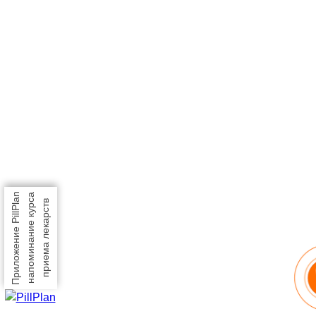
Приложение PillPlan
напоминание курса
приема лекарств