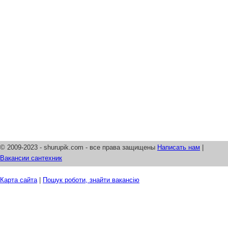
© 2009-2023 - shurupik.com - все права защищены
Написать нам
|
Вакансии сантехник
Карта сайта
|
Пошук роботи, знайти вакансію