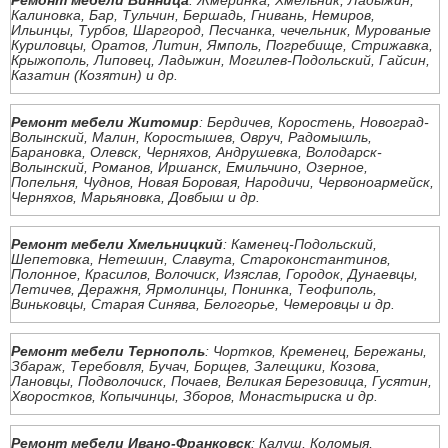
Ремонт мебели Винница
: Жмеринка, Хмельник, Ладыжин,
Калиновка, Бар, Тульчин, Бершадь, Гнивань, Немиров,
Ильинцы, Турбов, Шаргород, Песчанка, чечельник, Мурованые
Куриловцы, Оратов, Литин, Ямполь, Погребище, Стрижавка,
Крыжополь, Липовец, Ладыжин, Могилев-Подольский, Гайсин,
Казатин (Козятин) и др.
Ремонт мебели Житомир
: Бердичев, Коростень, Новоград-
Волынский, Малин, Коростышев, Овруч, Радомышль,
Барановка, Олевск, Черняхов, Андрушевка, Володарск-
Волынский, Романов, Иршанск, Емильчино, Озерное,
Попельня, Чуднов, Новая Боровая, Народичи, Червоноармейск,
Черняхов, Марьяновка, Довбыш и др.
Ремонт мебели Хмельницкий
: Каменец-Подольский,
Шепетовка, Нетешин, Славута, Староконстантинов,
Полонное, Красилов, Волочиск, Изяслав, Городок, Дунаевцы,
Летичев, Деражня, Ярмолинцы, Понинка, Теофиполь,
Виньковцы, Старая Синява, Белогорье, Чемеровцы и др.
Ремонт мебели Тернополь
: Чортков, Кременец, Бережаны,
Збараж, Теребовля, Бучач, Борщев, Залещики, Козова,
Лановцы, Подволочиск, Почаев, Великая Березовица, Гусятин,
Хворостков, Копычинцы, Зборов, Монастыриска и др.
Ремонт мебели Ивано-Франковск
: Калуш, Коломыя,