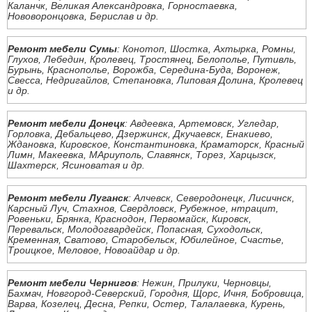
Каланчк, Великая Александровка, Горностаевка,
Нововоронцовка, Берислав и др.
Ремонт мебели Сумы
: Конотоп, Шостка, Ахтырка, Ромны,
Глухов, Лебедин, Кролевец, Тростянец, Белополье, Путивль,
Бурынь, Краснополье, Ворожба, Середина-Буда, Воронеж,
Свесса, Недригайлов, Степановка, Липовая Долина, Кролевец
и др.
Ремонт мебели Донецк
: Авдеевка, Артемовск, Угледар,
Горловка, Дебальцево, Дзержинск, Дкучаевск, Енакиево,
Ждановка, Кировское, Константиновка, Краматорск, Красный
Лимн, Макеевка, МАриуполь, Славянск, Торез, Харцызск,
Шахтерск, Ясиноватая и др.
Ремонт мебели Луганск
: Алчевск, Северодонецк, Лисичнск,
Карсный Луч, Стахнов, Свердловск, Рубежное, нтрацит,
Ровеньки, Брянка, Краснодон, Первомайск, Кировск,
Перевальск, Молодогвардейск, Попасная, Суходольск,
Кременная, Сватово, Старобельск, Юбилейное, Счастье,
Троицкое, Меловое, Новоайдар и др.
Ремонт мебели Чернигов
: Нежин, Прилуки, Черновцы,
Бахмач, Новгород-Северский, Городня, Щорс, Ичня, Бобровица,
Варва, Козелец, Десна, Репки, Остер, Талалаевка, Курень,