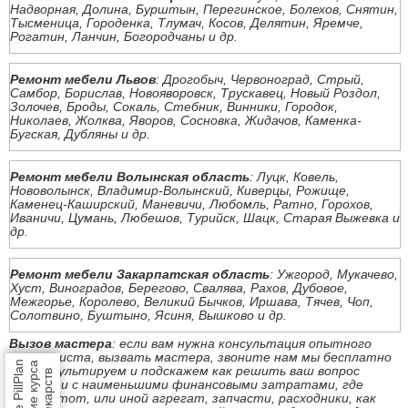
Надворная, Долина, Бурштын, Перегинское, Болехов, Снятин,
Тысменица, Городенка, Тлумач, Косов, Делятин, Яремче,
Рогатин, Ланчин, Богородчаны и др.
Ремонт мебели Львов
: Дрогобыч, Червоноград, Стрый,
Самбор, Борислав, Новояворовск, Трускавец, Новый Роздол,
Золочев, Броды, Сокаль, Стебник, Винники, Городок,
Николаев, Жолква, Яворов, Сосновка, Жидачов, Каменка-
Бугская, Дубляны и др.
Ремонт мебели Волынская область
: Луцк, Ковель,
Нововолынск, Владимир-Волынский, Киверцы, Рожище,
Каменец-Каширский, Маневичи, Любомль, Ратно, Горохов,
Иваничи, Цумань, Любешов, Турийск, Шацк, Старая Выжевка и
др.
Ремонт мебели Закарпатская область
: Ужгород, Мукачево,
Хуст, Виноградов, Берегово, Свалява, Рахов, Дубовое,
Межгорье, Королево, Великий Бычков, Иршава, Тячев, Чоп,
Солотвино, Буштыно, Ясиня, Вышково и др.
Вызов мастера
: если вам нужна консультация опытного
специалиста, вызвать мастера, звоните нам мы бесплатно
проконсультируем и подскажем как решить ваш вопрос
быстро и с наименьшими финансовыми затратами, где
купить тот, или иной агрегат, запчасти, расходники, как