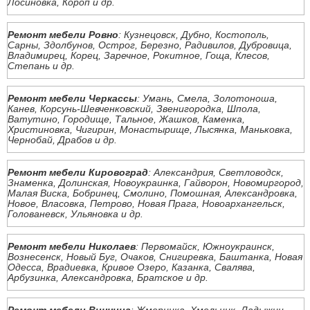
Лосиновка, Короп и др.
Ремонт мебели Ровно
: Кузнецовск, Дубно, Костополь,
Сарны, Здолбунов, Острог, Березно, Радивилов, Дубровица,
Владимирец, Корец, Заречное, Рокитное, Гоща, Клесов,
Степань и др.
Ремонт мебели Черкассы
: Умань, Смела, Золотоноша,
Канев, Корсунь-Шевченковский, Звенигородка, Шпола,
Ватутино, Городище, Тальное, Жашков, Каменка,
Христиновка, Чигирин, Монастырище, Лысянка, Маньковка,
Чернобай, Драбов и др.
Ремонт мебели Кировоград
: Александрия, Светловодск,
Знаменка, Долинская, Новоукраинка, Гайворон, Новомиргород,
Малая Виска, Бобринец, Смолино, Помошная, Александровка,
Новое, Власовка, Петрово, Новая Прага, Новоархангельск,
Голованевск, Ульяновка и др.
Ремонт мебели Николаев
: Первомайск, Южноукраинск,
Вознесенск, Новый Буг, Очаков, Снигиревка, Баштанка, Новая
Одесса, Врадиевка, Кривое Озеро, Казанка, Свалява,
Арбузинка, Александровка, Братское и др.