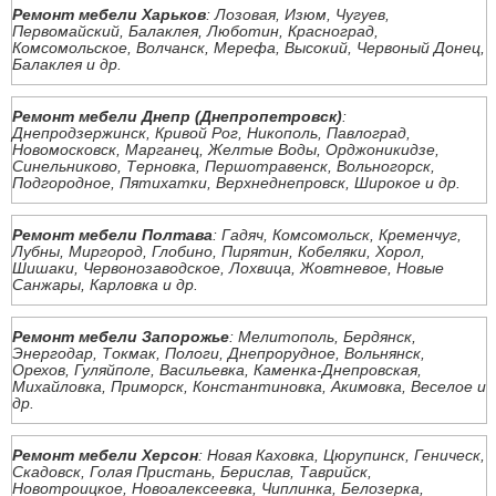
Ремонт мебели Харьков
: Лозовая, Изюм, Чугуев,
Первомайский, Балаклея, Люботин, Красноград,
Комсомольское, Волчанск, Мерефа, Высокий, Червоный Донец,
Балаклея и др.
Ремонт мебели Днепр (Днепропетровск)
:
Днепродзержинск, Кривой Рог, Никополь, Павлоград,
Новомосковск, Марганец, Желтые Воды, Орджоникидзе,
Синельниково, Терновка, Першотравенск, Вольногорск,
Подгородное, Пятихатки, Верхнеднепровск, Широкое и др.
Ремонт мебели Полтава
: Гадяч, Комсомольск, Кременчуг,
Лубны, Миргород, Глобино, Пирятин, Кобеляки, Хорол,
Шишаки, Червонозаводское, Лохвица, Жовтневое, Новые
Санжары, Карловка и др.
Ремонт мебели Запорожье
: Мелитополь, Бердянск,
Энергодар, Токмак, Пологи, Днепрорудное, Вольнянск,
Орехов, Гуляйполе, Васильевка, Каменка-Днепровская,
Михайловка, Приморск, Константиновка, Акимовка, Веселое и
др.
Ремонт мебели Херсон
: Новая Каховка, Цюрупинск, Геническ,
Скадовск, Голая Пристань, Берислав, Таврийск,
Новотроицкое, Новоалексеевка, Чиплинка, Белозерка,