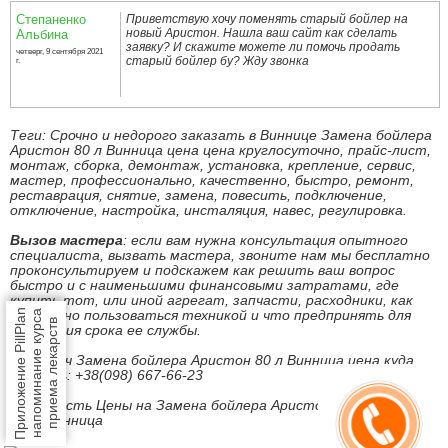
Степаненко
Приветствую хочу поменять старый бойлер на
новый Аристон. Нашла ваш сайт как сделать
Альбина
заявку? И скажите можете ли помочь продать
четверг, 9 сентября 2021
старый бойлер бу? Жду звонка
г.
Теги: Срочно и недорого заказать в Виннице Замена бойлера
Аристон 80 л Винница цена цена круглосуточно, прайс-лист,
монтаж, сборка, демонтаж, установка, крепление, сервис,
мастер, профессионально, качественно, быстро, ремонт,
реставрация, снятие, замена, повесить, подключение,
отключение, настройка, инсталяция, навес, регулировка.
Вызов мастера
: если вам нужна консультация опытного
специалиста, вызвать мастера, звоните нам мы бесплатно
проконсультируем и подскажем как решить ваш вопрос
быстро и с наименьшими финансовыми затратами, где
купить тот, или иной агрегат, запчасти, расходники, как
Приложение PillPlan
безопасно пользоваться техникой и что предпринять для
напоминание курса
приема лекарств
продления срока ее службы.
Под ключ Замена бойлера Аристон 80 л Винница цена куда
звонить: +38(098) 667-66-23
Стоимость Цены на Замена бойлера Аристон 80 л Винница
цена Винница