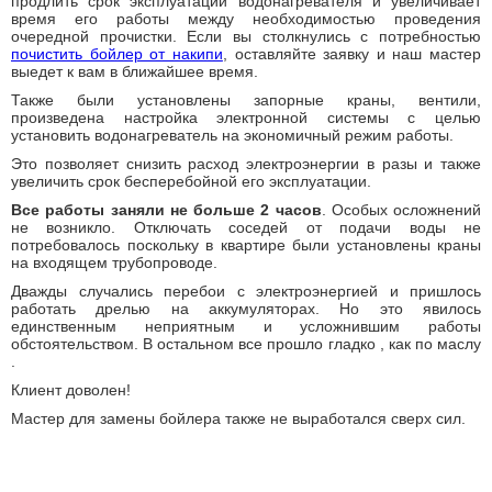
продлить срок эксплуатации водонагревателя и увеличивает
время его работы между необходимостью проведения
очередной прочистки. Если вы столкнулись с потребностью
почистить бойлер от накипи
, оставляйте заявку и наш мастер
выедет к вам в ближайшее время.
Также были установлены запорные краны, вентили,
произведена настройка электронной системы с целью
установить водонагреватель на экономичный режим работы.
Это позволяет снизить расход электроэнергии в разы и также
увеличить срок бесперебойной его эксплуатации.
Все работы заняли не больше 2 часов
. Особых осложнений
не возникло. Отключать соседей от подачи воды не
потребовалось поскольку в квартире были установлены краны
на входящем трубопроводе.
Дважды случались перебои с электроэнергией и пришлось
работать дрелью на аккумуляторах. Но это явилось
единственным неприятным и усложнившим работы
обстоятельством. В остальном все прошло гладко , как по маслу
.
Клиент доволен!
Мастер для замены бойлера также не выработался сверх сил.
Замена бойлера Ariston 80 СуперЛюкс
Теги: круглосуточно вызов сантехника, вызвать мастера на дом,