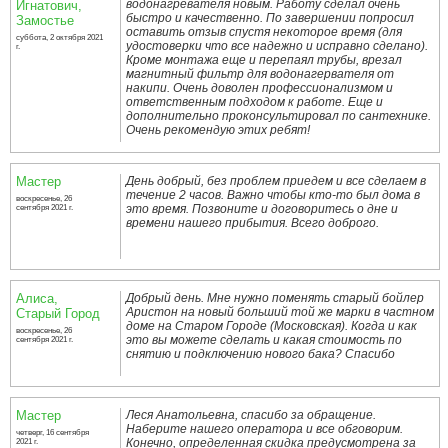
водонагревателя новым. Работу сделал очень
Игнатович,
быстро и качественно. По завершении попросил
Замостье
оставить отзыв спустя некоторое время (для
суббота, 2 октября 2021
удостоверки что все надежно и исправно сделано).
г.
Кроме монтажа еще и перепаял трубы, врезал
магнитный фильтр для водонагервателя от
накипи. Очень доволен профессионализмом и
ответственным подходом к работе. Еще и
дополнительно проконсультировал по сантехнике.
Очень рекомендую этих ребят!
Мастер
День добрый, без проблем приедем и все сделаем в
течение 2 часов. Важно чтобы кто-то был дома в
воскресенье, 26
это время. Позвоните и договоритесь о дне и
сентября 2021 г.
времени нашего прибытия. Всего доброго.
Алиса,
Добрый день. Мне нужно поменять старый бойлер
Аристон на новый больший той же марки в частном
Старый Город
доме на Старом Городе (Московская). Когда и как
воскресенье, 26
это вы можете сделать и какая стоимость по
сентября 2021 г.
снятию и подключению нового бака? Спасибо
Мастер
Леся Анатольевна, спасибо за обращение.
Наберите нашего оператора и все обговорим.
четверг, 16 сентября
Конечно, определенная скидка предусмотрена за
2021 г.