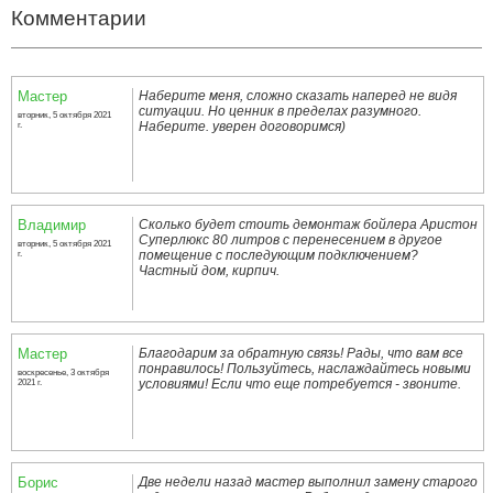
мастер по дому, муж на час
Комментарии
Мастер
Наберите меня, сложно сказать наперед не видя
ситуации. Но ценник в пределах разумного.
вторник, 5 октября 2021
Наберите. уверен договоримся)
г.
Владимир
Сколько будет стоить демонтаж бойлера Аристон
Суперлюкс 80 литров с перенесением в другое
вторник, 5 октября 2021
помещение с последующим подключением?
г.
Частный дом, кирпич.
Мастер
Благодарим за обратную связь! Рады, что вам все
понравилось! Пользуйтесь, наслаждайтесь новыми
воскресенье, 3 октября
условиями! Если что еще потребуется - звоните.
2021 г.
Борис
Две недели назад мастер выполнил замену старого