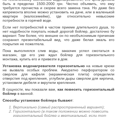
быть в пределах 1500-2000 грн. Честно объявить, что ему
требуется прочистка и скорее всего замена тэна. Но даже без
капремонта вполне можно установить на даче, или в маленькой
квартире (малосемейке), где относительно невысокие
потребности в горячей воде.
Если нет потребностей в частом приеме длительного душа, то
нет надобности покупать новый дорогой бойлер, достаточно бу
вариант. Тем более, что внешне он по необъяснимым причинам
сохранил презентабельный вид, что даже белая эмаль его
покрытия не пожелтела.
Пока выполнялся слив воды, заказчик успел смотаться в
магазин, где его уже ждал бойлер для горизонтального
монтажа, купить его и привезти в дом.
Установка водонагревателя горизонтально
на новые крюки
не вызвала особых проблем. Аккуратно перфоратором со
сверлом для кафеля (керамическая плита) определили
отверстия под крепления, углубили дыры сверлом для кирпича,
установили дюбеля и вкрутили крепления.
В сущности, мы показали вам,
как повесить горизонтальный
бойлер
в ванной.
Способы установки бойлера бывают
:
Вертикально (самый распространенный вариант);
Горизонтально (в таком положении можно повесить
горизонтальный бойлер и вертикальный, если тот