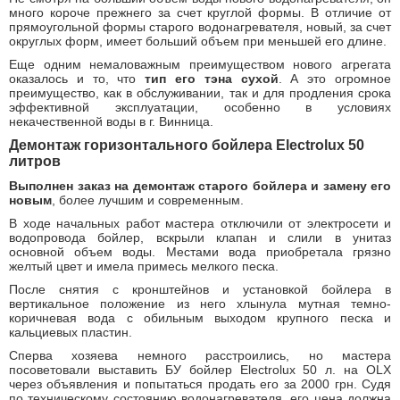
много короче прежнего за счет круглой формы. В отличие от
прямоугольной формы старого водонагревателя, новый, за счет
округлых форм, имеет больший объем при меньшей его длине.
Еще одним немаловажным преимуществом нового агрегата
оказалось и то, что
тип его тэна сухой
. А это огромное
преимущество, как в обслуживании, так и для продления срока
эффективной эксплуатации, особенно в условиях
некачественной воды в г. Винница.
Демонтаж горизонтального бойлера Electrolux 50
литров
Выполнен заказ на демонтаж старого бойлера и замену его
новым
, более лучшим и современным.
В ходе начальных работ мастера отключили от электросети и
водопровода бойлер, вскрыли клапан и слили в унитаз
основной объем воды. Местами вода приобретала грязно
желтый цвет и имела примесь мелкого песка.
После снятия с кронштейнов и установкой бойлера в
вертикальное положение из него хлынула мутная темно-
коричневая вода с обильным выходом крупного песка и
кальциевых пластин.
Сперва хозяева немного расстроились, но мастера
посоветовали выставить БУ бойлер Electrolux 50 л. на OLX
через объявления и попытаться продать его за 2000 грн. Судя
по техническому состоянию водонагревателя, его цена должна