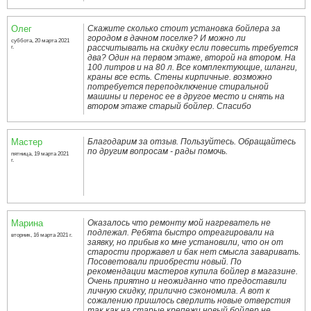
Олег
Скажите сколько стоит установка бойлера за
городом в дачном поселке? И можно ли
суббота, 20 марта 2021
рассчитывать на скидку если повесить требуется
г.
два? Один на первом этаже, второй на втором. На
100 литров и на 80 л. Все комплектующие, шланги,
краны все есть. Стены кирпичные. возможно
потребуется переподключение стиральной
машины и перенос ее в другое место и снять на
втором этаже старый бойлер. Спасибо
Мастер
Благодарим за отзыв. Пользуйтесь. Обращайтесь
по другим вопросам - рады помочь.
пятница, 19 марта 2021
г.
Марина
Оказалось что ремонту мой нагреватель не
подлежал. Ребята быстро отреагировали на
вторник, 16 марта 2021 г.
заявку, но прибыв ко мне установили, что он от
старости проржавел и бак нет смысла заваривать.
Посоветовали приобрести новый. По
рекомендации мастеров купила бойлер в магазине.
Очень приятно и неожиданно что предоставили
личную скидку, прилично сэкономила. А вот к
сожалению пришлось сверлить новые отверстия
так как на старые крепежи новый бойлер не