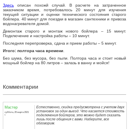
Здесь
описан похожй случай. В расчете на затраченное
заказчиком время, потребовалось 20 минут для изучения
текущей ситуации и оценки технического состояния старого
бойлера. 40 минут для поездки в магазин сантехники и привоза
водонагревателя домой.
Демонтаж старого и монтаж нового бойлера – 15 минут.
Подключение и настройка работы – 10 минут.
Последняя перепроверка, сдача и прием работы – 5 минут.
Итого: полтора часа времени
.
Без шума, без мусора, без пыли. Полтора часа и стоит новый
мощный бойлер на 80 литров – залазь в ванну и мойся!
Установка горизонтального бойлера Hi-Tech 80 л
Теги: круглосуточно вызов сантехника, вызвать мастера на дом,
мастер по дому, муж на час
Комментарии
Мастер
Естественно, скидка предусмотрена с учетом двух
установок за один выезд. Что касается стоимость
суббота, 20 марта 2021
подключения бойлеров, это можно будет сказать
г.
лишь после общения с вами. Наберите, все
обговорим.