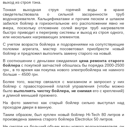
выход из строя тэна.
Тонкая выходная струя горячей воды в кране
свидетельствовала о сильной засоренности труб
водонагревателя. Кальцификатами и прочим песком и шлаком
забился бойлер в горизонтальном его расположении явно не
вчера, поскольку отложение солей внутри труб нагревателя
быстро приводит к перегреву системы и выход из строя одного,
или нескольких нагревающих элементов.
С учетом возраста бойлера и подозрениями на сопутствующие
поломки агрегата, мастер посоветовал приобрести новый
бойлер и предложил выполнить замену старого на новый.
В соотношении с деньгами ожидаемая
цена ремонта старого
бойлера
с покупкой запчастей обошлась бы порядка 2000-2500
грн., в то время как покупка нового электробойлера не намного
больше – 4500 грн.
Более того, мастер связался с магазином и запросил у них
бойлер с правосторонней платой управления (чтобы можно
было
выполнять чистку бойлера, не снимая
его с креплений)
и длиной меньшей прежнего.
На фото заметно как старый бойлер сильно выступал над
проходом двери в ванную.
Таким образом, был куплен новый бойлер Hi-Tech 80 литров и
произведена замена старого бойлера Electrolux 50 литров.
Не смотря на больший объем воды нового водонагревателя, он