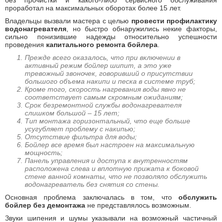
без прочистки и какого-либо сервисного обслуживания
проработал на максимальных оборотах более 15 лет.
Владельцы вызвали мастера с целью
провести профилактику
водонагревателя
, но быстро обнаружились некие факторы,
сильно понизившие надежды относительно успешности
проведения
капитального ремонта бойлера
.
Прежде всего оказалось, что при включении в
активный режим бойлер шипит, а это уже
тревожный звоночек, говоривший о присутствии
большого объема накипи и песка в системе труб;
Кроме того, скорость нагревания воды явно не
соответствует самым скромным ожиданиям;
Срок безремонтной службы водонагревателя
слишком большой – 15 лет;
Тип монтажа горизонтальный, что еще больше
усугубляет проблему с накипью;
Отсутствие фильтра для воды;
Бойлер все время был настроен на максимальную
мощность;
Панель управления и доступа к внутренностям
расположена слева и вплотную прижата к боковой
стене ванной комнаты, что не позволяло обслужить
водонагреватель без снятия со стены.
Основная проблема заключалась в том, что
обслужить
бойлер без демонтажа
не представлялось возможным.
Звуки шипения и шумы указывали на возможный частичный