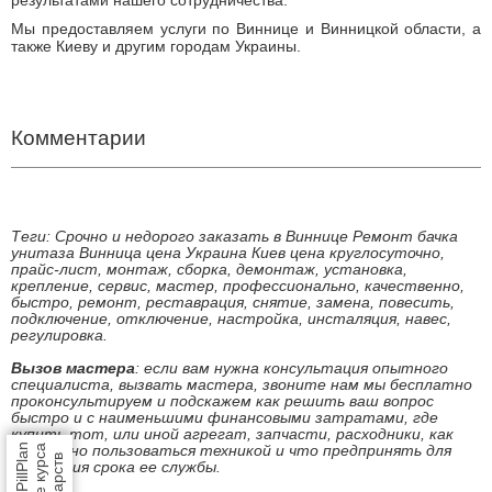
результатами нашего сотрудничества.
Мы предоставляем услуги по Виннице и Винницкой области, а
также Киеву и другим городам Украины.
Ремонт бачка унитаза
Теги: круглосуточно вызов сантехника, вызвать мастера на дом,
мастер по дому, муж на час
Комментарии
Теги: Срочно и недорого заказать в Виннице Ремонт бачка
унитаза Винница цена Украина Киев цена круглосуточно,
прайс-лист, монтаж, сборка, демонтаж, установка,
крепление, сервис, мастер, профессионально, качественно,
быстро, ремонт, реставрация, снятие, замена, повесить,
подключение, отключение, настройка, инсталяция, навес,
регулировка.
Вызов мастера
: если вам нужна консультация опытного
специалиста, вызвать мастера, звоните нам мы бесплатно
проконсультируем и подскажем как решить ваш вопрос
быстро и с наименьшими финансовыми затратами, где
купить тот, или иной агрегат, запчасти, расходники, как
безопасно пользоваться техникой и что предпринять для
продления срока ее службы.