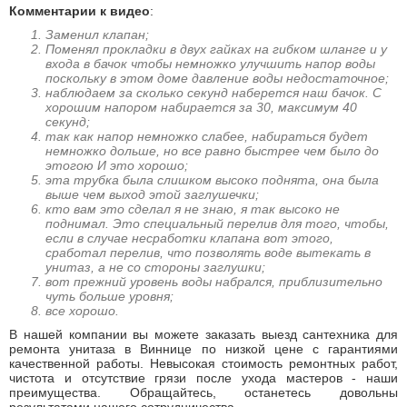
Комментарии к видео
:
Заменил клапан;
Поменял прокладки в двух гайках на гибком шланге и у
входа в бачок чтобы немножко улучшить напор воды
поскольку в этом доме давление воды недостаточное;
наблюдаем за сколько секунд наберется наш бачок. С
хорошим напором набирается за 30, максимум 40
секунд;
так как напор немножко слабее, набираться будет
немножко дольше, но все равно быстрее чем было до
этогою И это хорошо;
эта трубка была слишком высоко поднята, она была
выше чем выход этой заглушечки;
кто вам это сделал я не знаю, я так высоко не
поднимал. Это специальный перелив для того, чтобы,
если в случае несработки клапана вот этого,
сработал перелив, что позволять воде вытекать в
унитаз, а не со стороны заглушки;
вот прежний уровень воды набрался, приблизительно
чуть больше уровня;
все хорошо.
В нашей компании вы можете заказать выезд сантехника для
ремонта унитаза в Виннице по низкой цене с гарантиями
качественной работы. Невысокая стоимость ремонтных работ,
чистота и отсутствие грязи после ухода мастеров - наши
преимущества. Обращайтесь, останетесь довольны