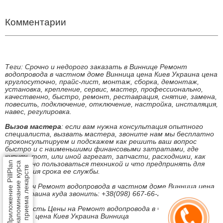
Теги: круглосуточно вызов сантехника, вызвать мастера на дом,
мастер по дому, муж на час
Комментарии
Теги: Срочно и недорого заказать в Виннице Ремонт
водопровода в частном доме Винница цена Киев Украина цена
круглосуточно, прайс-лист, монтаж, сборка, демонтаж,
установка, крепление, сервис, мастер, профессионально,
качественно, быстро, ремонт, реставрация, снятие, замена,
повесить, подключение, отключение, настройка, инсталяция,
навес, регулировка.
Вызов мастера
: если вам нужна консультация опытного
специалиста, вызвать мастера, звоните нам мы бесплатно
проконсультируем и подскажем как решить ваш вопрос
быстро и с наименьшими финансовыми затратами, где
купить тот, или иной агрегат, запчасти, расходники, как
Приложение PillPlan
безопасно пользоваться техникой и что предпринять для
напоминание курса
приема лекарств
продления срока ее службы.
Под ключ Ремонт водопровода в частном доме Винница цена
Киев Украина куда звонить: +38(098) 667-66-23
Стоимость Цены на Ремонт водопровода в частном доме
Винница цена Киев Украина Винница