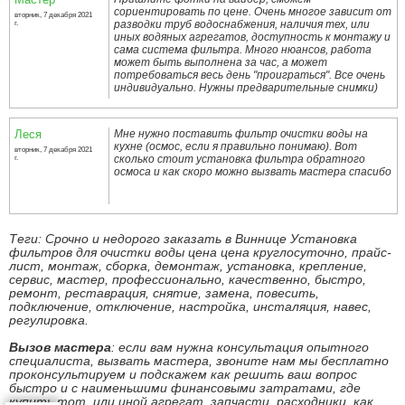
сориентировать по цене. Очень многое зависит от
вторник, 7 декабря 2021
разводки труб водоснабжения, наличия тех, или
г.
иных водяных агрегатов, доступность к монтажу и
сама система фильтра. Много нюансов, работа
может быть выполнена за час, а может
потребоваться весь день "проиграться". Все очень
индивидуально. Нужны предварительные снимки)
Леся
Мне нужно поставить фильтр очистки воды на
кухне (осмос, если я правильно понимаю). Вот
вторник, 7 декабря 2021
сколько стоит установка фильтра обратного
г.
осмоса и как скоро можно вызвать мастера спасибо
Теги: Срочно и недорого заказать в Виннице Установка
фильтров для очистки воды цена цена круглосуточно, прайс-
лист, монтаж, сборка, демонтаж, установка, крепление,
сервис, мастер, профессионально, качественно, быстро,
ремонт, реставрация, снятие, замена, повесить,
подключение, отключение, настройка, инсталяция, навес,
регулировка.
Вызов мастера
: если вам нужна консультация опытного
специалиста, вызвать мастера, звоните нам мы бесплатно
проконсультируем и подскажем как решить ваш вопрос
быстро и с наименьшими финансовыми затратами, где
купить тот, или иной агрегат, запчасти, расходники, как