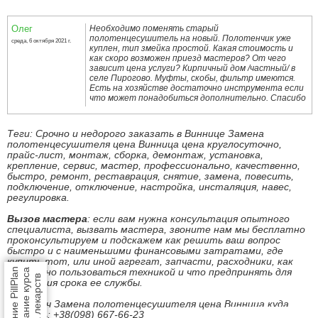
Олег
Необходимо поменять старый
полотенцесушитель на новый. Полотенчик уже
среда, 6 октября 2021 г.
куплен, тип змейка простой. Какая стоимость и
как скоро возможен приезд мастеров? От чего
зависит цена услуги? Кирпичный дом /частный/ в
селе Пирогово. Муфты, скобы, фильтр имеются.
Есть на хозяйстве достаточно инструмента если
что может понадобиться дополнительно. Спасибо
Теги: Срочно и недорого заказать в Виннице Замена
полотенцесушителя цена Винница цена круглосуточно,
прайс-лист, монтаж, сборка, демонтаж, установка,
крепление, сервис, мастер, профессионально, качественно,
быстро, ремонт, реставрация, снятие, замена, повесить,
подключение, отключение, настройка, инсталяция, навес,
регулировка.
Вызов мастера
: если вам нужна консультация опытного
специалиста, вызвать мастера, звоните нам мы бесплатно
проконсультируем и подскажем как решить ваш вопрос
быстро и с наименьшими финансовыми затратами, где
купить тот, или иной агрегат, запчасти, расходники, как
Приложение PillPlan
безопасно пользоваться техникой и что предпринять для
напоминание курса
приема лекарств
продления срока ее службы.
Под ключ Замена полотенцесушителя цена Винница куда
звонить: +38(098) 667-66-23