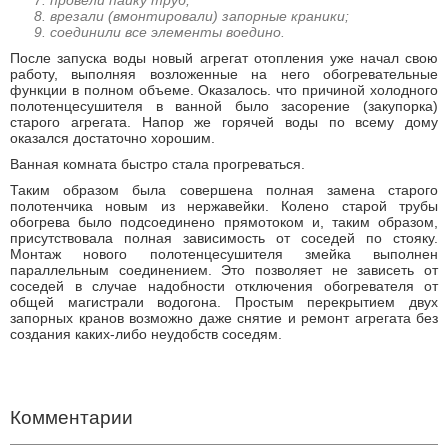
провели пайку труб;
врезали (вмонтировали) запорные краники;
соединили все элементы воедино.
После запуска воды новый агрегат отопления уже начал свою
работу, выполняя возложенные на него обогревательные
функции в полном объеме. Оказалось. что причиной холодного
полотенцесушителя в ванной было засорение (закупорка)
старого агрегата. Напор же горячей воды по всему дому
оказался достаточно хорошим.
Ванная комната быстро стала прогреваться.
Таким образом была совершена полная замена старого
полотенчика новым из нержавейки. Колено старой трубы
обогрева было подсоединено прямотоком и, таким образом,
присутствовала полная зависимость от соседей по стояку.
Монтаж нового полотенцесушителя змейка выполнен
параллельным соединением. Это позволяет не зависеть от
соседей в случае надобности отключения обогревателя от
общей магистрали водогона. Простым перекрытием двух
запорных кранов возможно даже снятие и ремонт агрегата без
создания каких-либо неудобств соседям.
Замена полотенцесушителя цена в Виннице
Теги: круглосуточно вызов сантехника, вызвать мастера на дом,
мастер по дому, муж на час
Комментарии