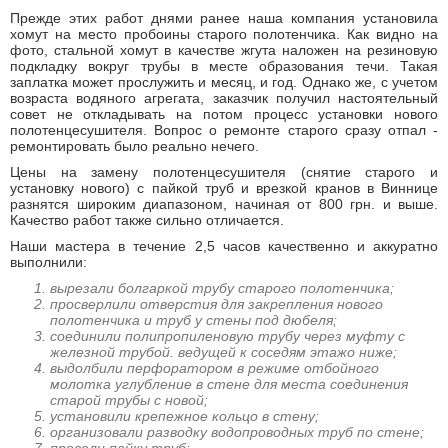
Прежде этих работ днями ранее наша компания установила
хомут на место пробоины старого полотенчика. Как видно на
фото, стальной хомут в качестве жгута наложен на резиновую
подкладку вокруг трубы в месте образования течи. Такая
заплатка может прослужить и месяц, и год. Однако же, с учетом
возраста водяного агрегата, заказчик получил настоятельный
совет не откладывать на потом процесс установки нового
полотенцесушителя. Вопрос о ремонте старого сразу отпал -
ремонтировать было реально нечего.
Цены на замену полотенцесушителя (снятие старого и
установку нового) с пайкой труб и врезкой кранов в Виннице
разнятся широким диапазоном, начиная от 800 грн. и выше.
Качество работ также сильно отличается.
Наши мастера в течение 2,5 часов качественно и аккуратно
выполнили:
вырезали болгаркой трубу старого полотенчика;
просверлили отверстия для закрепления нового
полотенчика и труб у стены под дюбеля;
соединили полипропиленовую трубу через муфту с
железной трубой. ведущей к соседям этажо ниже;
выдолбили перфоратором в режиме отбойного
молотка углубление в стене для места соединения
старой трубы с новой;
установили крепежное кольцо в стену;
организовали разводку водопроводных труб по стене;