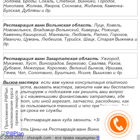
Золочев, Броды, Сокаль, Стебник, Винники, Городок,
Николаев, Жолква, Яворов, Сосновка, Жидачов, Каменка-
Бугская, Дубляны и др.
Реставрация ванн Волынская область
: Луцк, Ковель,
Нововолынск, Владимир-Волынский, Киверцы, Рожище,
Каменец-Каширский, Маневичи, Любомль, Ратно, Горохов,
Иваничи, Цумань, Любешов, Турийск, Шацк, Старая Выжевка и
др.
Реставрация ванн Закарпатская область
: Ужгород,
Мукачево, Хуст, Виноградов, Берегово, Свалява, Рахов,
Дубовое, Межгорье, Королево, Великий Бычков, Иршава,
Тячев, Чоп, Солотвино, Буштыно, Ясиня, Вышково и др.
Вызов мастера
: если вам нужна консультация опытного
специалиста, вызвать мастера, звоните нам мы бесплатно
Приложение PillPlan
напоминание курса
проконсультируем и подскажем как решить ваш вопрос
приема лекарств
быстро и с наименьшими финансовыми затратами, где
купить тот, или иной агрегат, запчасти, расходники, как
безопасно пользоваться техникой и что предпринять для
продления срока ее службы.
Под ключ Реставрація ванн куда звонить: +38 (098) 667-66-23
Стоимость Цены на Реставрація ванн Винница
© 2009-2023 - shurupik.com - все права защищены
Написать нам
|