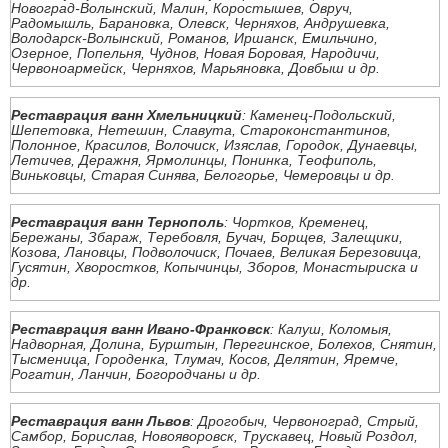
Новоград-Волынский, Малин, Коростышев, Овруч,
Радомышль, Барановка, Олевск, Черняхов, Андрушевка,
Володарск-Волынский, Романов, Иршанск, Емильчино,
Озерное, Попельня, Чуднов, Новая Боровая, Народичи,
Червоноармейск, Черняхов, Марьяновка, Довбыш и др.
Реставрация ванн Хмельницкий
: Каменец-Подольский,
Шепетовка, Нетешин, Славута, Староконстантинов,
Полонное, Красилов, Волочиск, Изяслав, Городок, Дунаевцы,
Летичев, Деражня, Ярмолинцы, Понинка, Теофиполь,
Виньковцы, Старая Синява, Белогорье, Чемеровцы и др.
Реставрация ванн Тернополь
: Чортков, Кременец,
Бережаны, Збараж, Теребовля, Бучач, Борщев, Залещики,
Козова, Лановцы, Подволочиск, Почаев, Великая Березовица,
Гусятин, Хворостков, Копычинцы, Зборов, Монастыриска и
др.
Реставрация ванн Ивано-Франковск
: Калуш, Коломыя,
Надворная, Долина, Бурштын, Перегинское, Болехов, Снятин,
Тысменица, Городенка, Тлумач, Косов, Делятин, Яремче,
Рогатин, Ланчин, Богородчаны и др.
Реставрация ванн Львов
: Дрогобыч, Червоноград, Стрый,
Самбор, Борислав, Новояворовск, Трускавец, Новый Роздол,