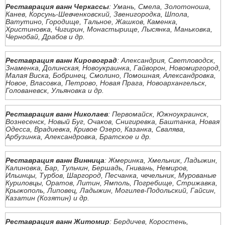
Реставрация ванн Черкассы
: Умань, Смела, Золотоноша,
Канев, Корсунь-Шевченковский, Звенигородка, Шпола,
Ватутино, Городище, Тальное, Жашков, Каменка,
Христиновка, Чигирин, Монастырище, Лысянка, Маньковка,
Чернобай, Драбов и др.
Реставрация ванн Кировоград
: Александрия, Светловодск,
Знаменка, Долинская, Новоукраинка, Гайворон, Новомиргород,
Малая Виска, Бобринец, Смолино, Помошная, Александровка,
Новое, Власовка, Петрово, Новая Прага, Новоархангельск,
Голованевск, Ульяновка и др.
Реставрация ванн Николаев
: Первомайск, Южноукраинск,
Вознесенск, Новый Буг, Очаков, Снигиревка, Баштанка, Новая
Одесса, Врадиевка, Кривое Озеро, Казанка, Свалява,
Арбузинка, Александровка, Братское и др.
Реставрация ванн Винница
: Жмеринка, Хмельник, Ладыжин,
Калиновка, Бар, Тульчин, Бершадь, Гнивань, Немиров,
Ильинцы, Турбов, Шаргород, Песчанка, чечельник, Мурованые
Куриловцы, Оратов, Литин, Ямполь, Погребище, Стрижавка,
Крыжополь, Липовец, Ладыжин, Могилев-Подольский, Гайсин,
Казатин (Козятин) и др.
Реставрация ванн Житомир
: Бердичев, Коростень,