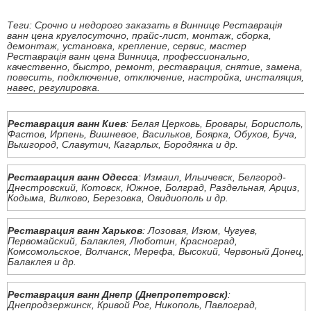
Теги: Срочно и недорого заказать в Виннице Реставрація
ванн цена круглосуточно, прайс-лист, монтаж, сборка,
демонтаж, установка, крепление, сервис, мастер
Реставрація ванн цена Винница, профессионально,
качественно, быстро, ремонт, реставрация, снятие, замена,
повесить, подключение, отключение, настройка, инсталяция,
навес, регулировка.
Реставрация ванн Киев
: Белая Церковь, Бровары, Борисполь,
Фастов, Ирпень, Вишневое, Васильков, Боярка, Обухов, Буча,
Вышгород, Славутич, Кагарлых, Бородянка и др.
Реставрация ванн Одесса
: Измаил, Ильичевск, Белгород-
Днестровский, Котовск, Южное, Болград, Раздельная, Арциз,
Кодыма, Вилково, Березовка, Овидиополь и др.
Реставрация ванн Харьков
: Лозовая, Изюм, Чугуев,
Первомайский, Балаклея, Люботин, Красноград,
Комсомольское, Волчанск, Мерефа, Высокий, Червоный Донец,
Балаклея и др.
Реставрация ванн Днепр (Днепропетровск)
:
Днепродзержинск, Кривой Рог, Никополь, Павлоград,