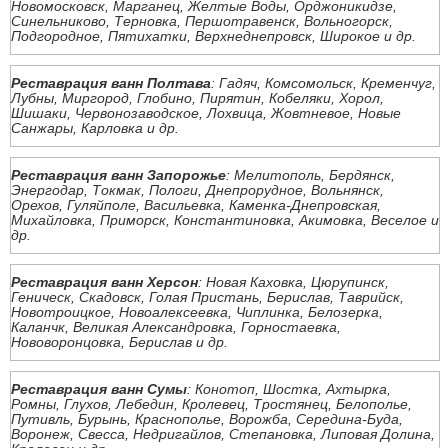
Новомосковск, Марганец, Желтые Воды, Орджоникидзе,
Синельниково, Терновка, Першотравенск, Вольногорск,
Подгородное, Пятихатки, Верхнеднепровск, Широкое и др.
Реставрация ванн Полтава
: Гадяч, Комсомольск, Кременчуг,
Лубны, Миргород, Глобино, Пирятин, Кобеляки, Хорол,
Шишаки, Червонозаводское, Лохвица, Жовтневое, Новые
Санжары, Карловка и др.
Реставрация ванн Запорожье
: Мелитополь, Бердянск,
Энергодар, Токмак, Пологи, Днепрорудное, Вольнянск,
Орехов, Гуляйполе, Васильевка, Каменка-Днепровская,
Михайловка, Приморск, Константиновка, Акимовка, Веселое и
др.
Реставрация ванн Херсон
: Новая Каховка, Цюрупинск,
Геническ, Скадовск, Голая Пристань, Берислав, Таврийск,
Новотроицкое, Новоалексеевка, Чиплинка, Белозерка,
Каланчк, Великая Александровка, Горностаевка,
Нововоронцовка, Берислав и др.
Реставрация ванн Сумы
: Конотоп, Шостка, Ахтырка,
Ромны, Глухов, Лебедин, Кролевец, Тростянец, Белополье,
Путивль, Бурынь, Краснополье, Ворожба, Середина-Буда,
Воронеж, Свесса, Недригайлов, Степановка, Липовая Долина,