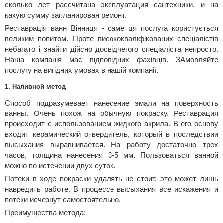
сколько лет рассчитана эксплуатация сантехники, и на
какую сумму запланирован ремонт.
Реставрація ванн Вінниця - саме ця послуга користується
великим попитом. Проте висококваліфікованих спеціалістів
небагато і знайти дійсно досвідчегого спеціаліста непросто.
Наша компанія має відповідних фахівців. ЗАмовляйте
послугу на вигідних умовах в нашій компанії.
1. Наливной метод
Способ подразумевает нанесение эмали на поверхность
ванны. Очень похож на обычную покраску. Реставрация
происходит с использованием жидкого акрила. В его основу
входит керамический отвердитель, который в последствии
высыхания выравнивается. На работу достаточно трех
часов, толщина нанесения 3-5 мм. Пользоваться ванной
можно по истечении двух суток.
Потеки в ходе покраски удалять не стоит, это может лишь
навредить работе. В процессе высыхания все искажения и
потеки исчезнут самостоятельно.
Преимущества метода: