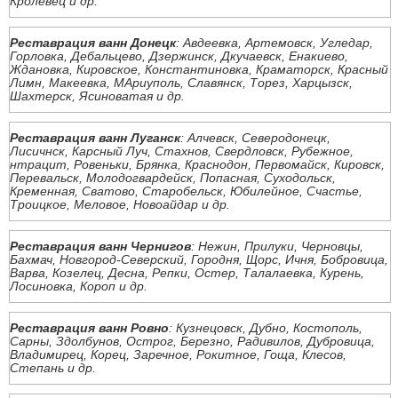
Кролевец и др.
Реставрация ванн Донецк
: Авдеевка, Артемовск, Угледар,
Горловка, Дебальцево, Дзержинск, Дкучаевск, Енакиево,
Ждановка, Кировское, Константиновка, Краматорск, Красный
Лимн, Макеевка, МАриуполь, Славянск, Торез, Харцызск,
Шахтерск, Ясиноватая и др.
Реставрация ванн Луганск
: Алчевск, Северодонецк,
Лисичнск, Карсный Луч, Стахнов, Свердловск, Рубежное,
нтрацит, Ровеньки, Брянка, Краснодон, Первомайск, Кировск,
Перевальск, Молодогвардейск, Попасная, Суходольск,
Кременная, Сватово, Старобельск, Юбилейное, Счастье,
Троицкое, Меловое, Новоайдар и др.
Реставрация ванн Чернигов
: Нежин, Прилуки, Черновцы,
Бахмач, Новгород-Северский, Городня, Щорс, Ичня, Бобровица,
Варва, Козелец, Десна, Репки, Остер, Талалаевка, Курень,
Лосиновка, Короп и др.
Реставрация ванн Ровно
: Кузнецовск, Дубно, Костополь,
Сарны, Здолбунов, Острог, Березно, Радивилов, Дубровица,
Владимирец, Корец, Заречное, Рокитное, Гоща, Клесов,
Степань и др.