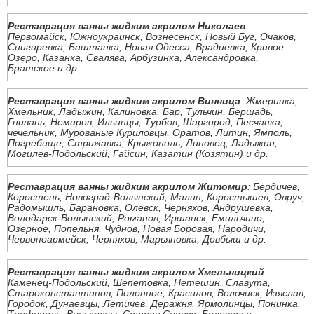
Реставрация ванны жидким акрилом Николаев
:
Первомайск, Южноукраинск, Вознесенск, Новый Буг, Очаков,
Снигиревка, Баштанка, Новая Одесса, Врадиевка, Кривое
Озеро, Казанка, Свалява, Арбузинка, Александровка,
Братское и др.
Реставрация ванны жидким акрилом Винница
: Жмеринка,
Хмельник, Ладыжин, Калиновка, Бар, Тульчин, Бершадь,
Гнивань, Немиров, Ильинцы, Турбов, Шаргород, Песчанка,
чечельник, Мурованые Куриловцы, Оратов, Литин, Ямполь,
Погребище, Стрижавка, Крыжополь, Липовец, Ладыжин,
Могилев-Подольский, Гайсин, Казатин (Козятин) и др.
Реставрация ванны жидким акрилом Житомир
: Бердичев,
Коростень, Новоград-Волынский, Малин, Коростышев, Овруч,
Радомышль, Барановка, Олевск, Черняхов, Андрушевка,
Володарск-Волынский, Романов, Иршанск, Емильчино,
Озерное, Попельня, Чуднов, Новая Боровая, Народичи,
Червоноармейск, Черняхов, Марьяновка, Довбыш и др.
Реставрация ванны жидким акрилом Хмельницкий
:
Каменец-Подольский, Шепетовка, Нетешин, Славута,
Староконстантинов, Полонное, Красилов, Волочиск, Изяслав,
Городок, Дунаевцы, Летичев, Деражня, Ярмолинцы, Понинка,