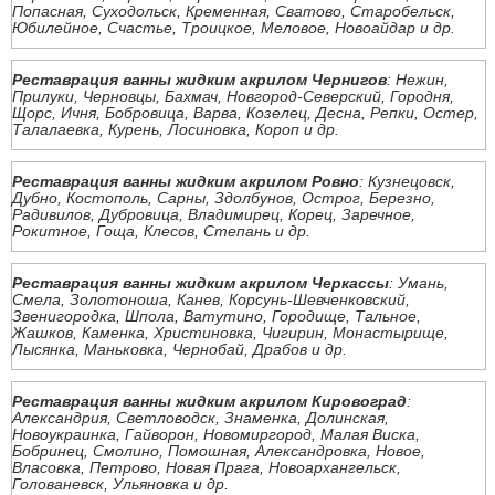
Попасная, Суходольск, Кременная, Сватово, Старобельск,
Юбилейное, Счастье, Троицкое, Меловое, Новоайдар и др.
Реставрация ванны жидким акрилом Чернигов
: Нежин,
Прилуки, Черновцы, Бахмач, Новгород-Северский, Городня,
Щорс, Ичня, Бобровица, Варва, Козелец, Десна, Репки, Остер,
Талалаевка, Курень, Лосиновка, Короп и др.
Реставрация ванны жидким акрилом Ровно
: Кузнецовск,
Дубно, Костополь, Сарны, Здолбунов, Острог, Березно,
Радивилов, Дубровица, Владимирец, Корец, Заречное,
Рокитное, Гоща, Клесов, Степань и др.
Реставрация ванны жидким акрилом Черкассы
: Умань,
Смела, Золотоноша, Канев, Корсунь-Шевченковский,
Звенигородка, Шпола, Ватутино, Городище, Тальное,
Жашков, Каменка, Христиновка, Чигирин, Монастырище,
Лысянка, Маньковка, Чернобай, Драбов и др.
Реставрация ванны жидким акрилом Кировоград
:
Александрия, Светловодск, Знаменка, Долинская,
Новоукраинка, Гайворон, Новомиргород, Малая Виска,
Бобринец, Смолино, Помошная, Александровка, Новое,
Власовка, Петрово, Новая Прага, Новоархангельск,
Голованевск, Ульяновка и др.