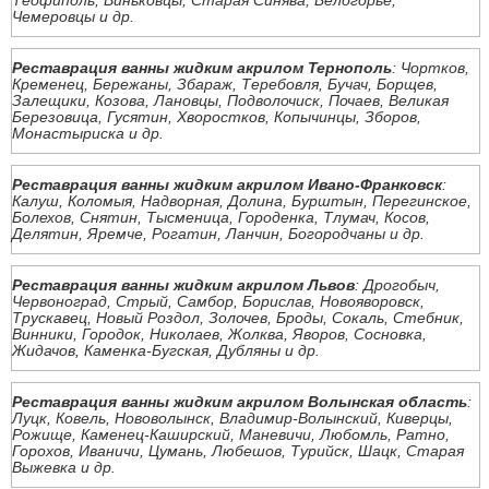
Теофиполь, Виньковцы, Старая Синява, Белогорье,
Чемеровцы и др.
Реставрация ванны жидким акрилом Тернополь
: Чортков,
Кременец, Бережаны, Збараж, Теребовля, Бучач, Борщев,
Залещики, Козова, Лановцы, Подволочиск, Почаев, Великая
Березовица, Гусятин, Хворостков, Копычинцы, Зборов,
Монастыриска и др.
Реставрация ванны жидким акрилом Ивано-Франковск
:
Калуш, Коломыя, Надворная, Долина, Бурштын, Перегинское,
Болехов, Снятин, Тысменица, Городенка, Тлумач, Косов,
Делятин, Яремче, Рогатин, Ланчин, Богородчаны и др.
Реставрация ванны жидким акрилом Львов
: Дрогобыч,
Червоноград, Стрый, Самбор, Борислав, Новояворовск,
Трускавец, Новый Роздол, Золочев, Броды, Сокаль, Стебник,
Винники, Городок, Николаев, Жолква, Яворов, Сосновка,
Жидачов, Каменка-Бугская, Дубляны и др.
Реставрация ванны жидким акрилом Волынская область
:
Луцк, Ковель, Нововолынск, Владимир-Волынский, Киверцы,
Рожище, Каменец-Каширский, Маневичи, Любомль, Ратно,
Горохов, Иваничи, Цумань, Любешов, Турийск, Шацк, Старая
Выжевка и др.