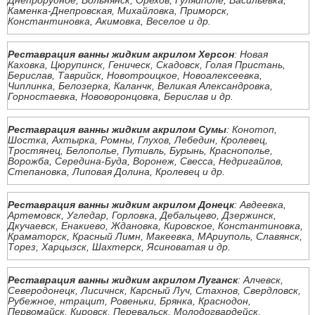
Днепрорудное, Вольнянск, Орехов, Гуляйполе, Васильевка,
Каменка-Днепровская, Михайловка, Приморск,
Константиновка, Акимовка, Веселое и др.
Реставрация ванны жидким акрилом Херсон
: Новая
Каховка, Цюрупинск, Геническ, Скадовск, Голая Пристань,
Берислав, Таврийск, Новотроицкое, Новоалексеевка,
Чиплинка, Белозерка, Каланчк, Великая Александровка,
Горностаевка, Нововоронцовка, Берислав и др.
Реставрация ванны жидким акрилом Сумы
: Конотоп,
Шостка, Ахтырка, Ромны, Глухов, Лебедин, Кролевец,
Тростянец, Белополье, Путивль, Бурынь, Краснополье,
Ворожба, Середина-Буда, Воронеж, Свесса, Недригайлов,
Степановка, Липовая Долина, Кролевец и др.
Реставрация ванны жидким акрилом Донецк
: Авдеевка,
Артемовск, Угледар, Горловка, Дебальцево, Дзержинск,
Дкучаевск, Енакиево, Ждановка, Кировское, Константиновка,
Краматорск, Красный Лимн, Макеевка, МАриуполь, Славянск,
Торез, Харцызск, Шахтерск, Ясиноватая и др.
Реставрация ванны жидким акрилом Луганск
: Алчевск,
Северодонецк, Лисичнск, Карсный Луч, Стахнов, Свердловск,
Рубежное, нтрацит, Ровеньки, Брянка, Краснодон,
Первомайск, Кировск, Перевальск, Молодогвардейск,