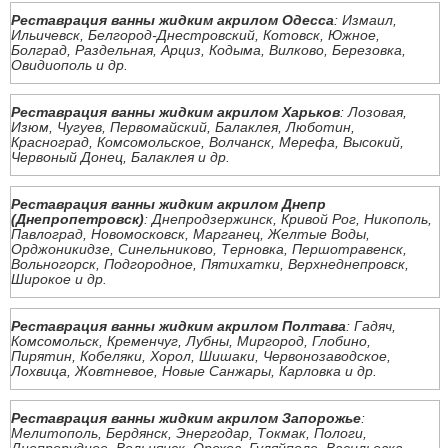
Реставрация ванны жидким акрилом Одесса
: Измаил,
Ильичевск, Белгород-Днестровский, Котовск, Южное,
Болград, Раздельная, Арциз, Кодыма, Вилково, Березовка,
Овидиополь и др.
Реставрация ванны жидким акрилом Харьков
: Лозовая,
Изюм, Чугуев, Первомайский, Балаклея, Люботин,
Красноград, Комсомольское, Волчанск, Мерефа, Высокий,
Червоный Донец, Балаклея и др.
Реставрация ванны жидким акрилом Днепр
(Днепропетровск)
: Днепродзержинск, Кривой Рог, Никополь,
Павлоград, Новомосковск, Марганец, Желтые Воды,
Орджоникидзе, Синельниково, Терновка, Першотравенск,
Вольногорск, Подгородное, Пятихатки, Верхнеднепровск,
Широкое и др.
Реставрация ванны жидким акрилом Полтава
: Гадяч,
Комсомольск, Кременчуг, Лубны, Миргород, Глобино,
Пирятин, Кобеляки, Хорол, Шишаки, Червонозаводское,
Лохвица, Жовтневое, Новые Санжары, Карловка и др.
Реставрация ванны жидким акрилом Запорожье
:
Мелитополь, Бердянск, Энергодар, Токмак, Пологи,