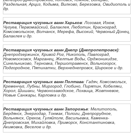
Раздельная, Арциз, Кодыма, Вилково, Березовка, Овидиополь и
др.
Реставрация чугунных ванн Харьков
: Лозовая, Изюм,
Чугуев, Первомайский, Балаклея, Люботин, Красноград,
Комсомольское, Волчанск, Мерефа, Высокий, Червоный Донец,
Балаклея и др.
Реставрация чугунных ванн Днепр (Днепропетровск)
:
Днепродзержинск, Кривой Рог, Никополь, Павлоград,
Новомосковск, Марганец, Желтые Воды, Орджоникидзе,
Синельниково, Терновка, Першотравенск, Вольногорск,
Подгородное, Пятихатки, Верхнеднепровск, Широкое и др.
Реставрация чугунных ванн Полтава
: Гадяч, Комсомольск,
Кременчуг, Лубны, Миргород, Глобино, Пирятин, Кобеляки,
Хорол, Шишаки, Червонозаводское, Лохвица, Жовтневое,
Новые Санжары, Карловка и др.
Реставрация чугунных ванн Запорожье
: Мелитополь,
Бердянск, Энергодар, Токмак, Пологи, Днепрорудное,
Вольнянск, Орехов, Гуляйполе, Васильевка, Каменка-
Днепровская, Михайловка, Приморск, Константиновка,
Акимовка, Веселое и др.