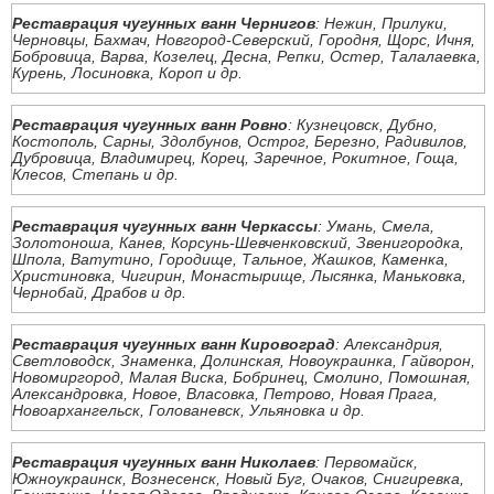
Реставрация чугунных ванн Чернигов
: Нежин, Прилуки,
Черновцы, Бахмач, Новгород-Северский, Городня, Щорс, Ичня,
Бобровица, Варва, Козелец, Десна, Репки, Остер, Талалаевка,
Курень, Лосиновка, Короп и др.
Реставрация чугунных ванн Ровно
: Кузнецовск, Дубно,
Костополь, Сарны, Здолбунов, Острог, Березно, Радивилов,
Дубровица, Владимирец, Корец, Заречное, Рокитное, Гоща,
Клесов, Степань и др.
Реставрация чугунных ванн Черкассы
: Умань, Смела,
Золотоноша, Канев, Корсунь-Шевченковский, Звенигородка,
Шпола, Ватутино, Городище, Тальное, Жашков, Каменка,
Христиновка, Чигирин, Монастырище, Лысянка, Маньковка,
Чернобай, Драбов и др.
Реставрация чугунных ванн Кировоград
: Александрия,
Светловодск, Знаменка, Долинская, Новоукраинка, Гайворон,
Новомиргород, Малая Виска, Бобринец, Смолино, Помошная,
Александровка, Новое, Власовка, Петрово, Новая Прага,
Новоархангельск, Голованевск, Ульяновка и др.
Реставрация чугунных ванн Николаев
: Первомайск,
Южноукраинск, Вознесенск, Новый Буг, Очаков, Снигиревка,