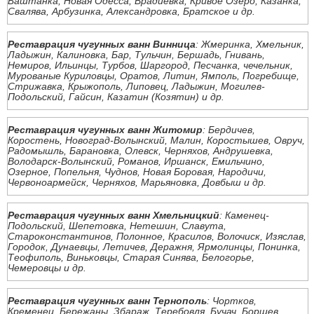
Баштанка, Новая Одесса, Врадиевка, Кривое Озеро, Казанка,
Свалява, Арбузинка, Александровка, Братское и др.
Реставрация чугунных ванн Винница
: Жмеринка, Хмельник,
Ладыжин, Калиновка, Бар, Тульчин, Бершадь, Гнивань,
Немиров, Ильинцы, Турбов, Шаргород, Песчанка, чечельник,
Мурованые Куриловцы, Оратов, Литин, Ямполь, Погребище,
Стрижавка, Крыжополь, Липовец, Ладыжин, Могилев-
Подольский, Гайсин, Казатин (Козятин) и др.
Реставрация чугунных ванн Житомир
: Бердичев,
Коростень, Новоград-Волынский, Малин, Коростышев, Овруч,
Радомышль, Барановка, Олевск, Черняхов, Андрушевка,
Володарск-Волынский, Романов, Иршанск, Емильчино,
Озерное, Попельня, Чуднов, Новая Боровая, Народичи,
Червоноармейск, Черняхов, Марьяновка, Довбыш и др.
Реставрация чугунных ванн Хмельницкий
: Каменец-
Подольский, Шепетовка, Нетешин, Славута,
Староконстантинов, Полонное, Красилов, Волочиск, Изяслав,
Городок, Дунаевцы, Летичев, Деражня, Ярмолинцы, Понинка,
Теофиполь, Виньковцы, Старая Синява, Белогорье,
Чемеровцы и др.
Реставрация чугунных ванн Тернополь
: Чортков,
Кременец, Бережаны, Збараж, Теребовля, Бучач, Борщев,