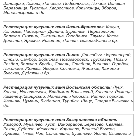
Залещики, Козова, Лановцы, Подволочиск, Почаев, Великая
Березовица, Гусятин, Хворостков, Копычинцы, Зборов,
Монастыриска и др.
Реставрация чугунных ванн Ивано-Франковск
: Калуш,
Коломыя, Надворная, Долина, Бурштын, Перегинское,
Болехов, Снятин, Тысменица, Городенка, Тлумач, Косов,
Делятин, Яремче, Рогатин, Ланчин, Богородчаны и др.
Реставрация чугунных ванн Львов
: Дрогобыч, Червоноград,
Стрый, Самбор, Борислав, Новояворовск, Трускавец, Новый
Роздол, Золочев, Броды, Сокаль, Стебник, Винники, Городок,
Николаев, Жолква, Яворов, Сосновка, Жидачов, Каменка-
Бугская, Дубляны и др.
Реставрация чугунных ванн Волынская область
: Луцк,
Ковель, Нововолынск, Владимир-Волынский, Киверцы, Рожище,
Каменец-Каширский, Маневичи, Любомль, Ратно, Горохов,
Иваничи, Цумань, Любешов, Турийск, Шацк, Старая Выжевка и
др.
Реставрация чугунных ванн Закарпатская область
:
Ужгород, Мукачево, Хуст, Виноградов, Берегово, Свалява,
Рахов, Дубовое, Межгорье, Королево, Великий Бычков,
Иршава, Тячев, Чоп, Солотвино, Буштыно, Ясиня, Вышково и