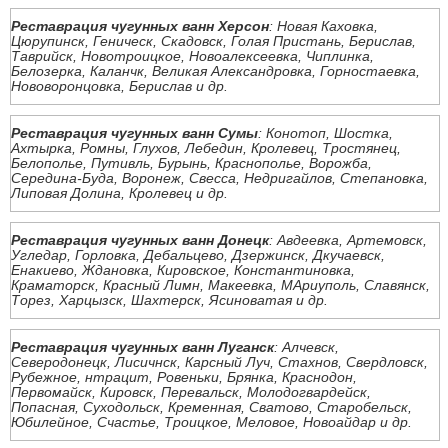
Реставрация чугунных ванн Херсон
: Новая Каховка,
Цюрупинск, Геническ, Скадовск, Голая Пристань, Берислав,
Таврийск, Новотроицкое, Новоалексеевка, Чиплинка,
Белозерка, Каланчк, Великая Александровка, Горностаевка,
Нововоронцовка, Берислав и др.
Реставрация чугунных ванн Сумы
: Конотоп, Шостка,
Ахтырка, Ромны, Глухов, Лебедин, Кролевец, Тростянец,
Белополье, Путивль, Бурынь, Краснополье, Ворожба,
Середина-Буда, Воронеж, Свесса, Недригайлов, Степановка,
Липовая Долина, Кролевец и др.
Реставрация чугунных ванн Донецк
: Авдеевка, Артемовск,
Угледар, Горловка, Дебальцево, Дзержинск, Дкучаевск,
Енакиево, Ждановка, Кировское, Константиновка,
Краматорск, Красный Лимн, Макеевка, МАриуполь, Славянск,
Торез, Харцызск, Шахтерск, Ясиноватая и др.
Реставрация чугунных ванн Луганск
: Алчевск,
Северодонецк, Лисичнск, Карсный Луч, Стахнов, Свердловск,
Рубежное, нтрацит, Ровеньки, Брянка, Краснодон,
Первомайск, Кировск, Перевальск, Молодогвардейск,
Попасная, Суходольск, Кременная, Сватово, Старобельск,
Юбилейное, Счастье, Троицкое, Меловое, Новоайдар и др.