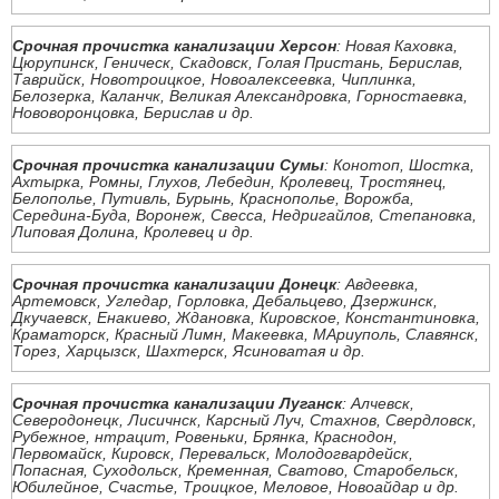
Срочная прочистка канализации Херсон
: Новая Каховка,
Цюрупинск, Геническ, Скадовск, Голая Пристань, Берислав,
Таврийск, Новотроицкое, Новоалексеевка, Чиплинка,
Белозерка, Каланчк, Великая Александровка, Горностаевка,
Нововоронцовка, Берислав и др.
Срочная прочистка канализации Сумы
: Конотоп, Шостка,
Ахтырка, Ромны, Глухов, Лебедин, Кролевец, Тростянец,
Белополье, Путивль, Бурынь, Краснополье, Ворожба,
Середина-Буда, Воронеж, Свесса, Недригайлов, Степановка,
Липовая Долина, Кролевец и др.
Срочная прочистка канализации Донецк
: Авдеевка,
Артемовск, Угледар, Горловка, Дебальцево, Дзержинск,
Дкучаевск, Енакиево, Ждановка, Кировское, Константиновка,
Краматорск, Красный Лимн, Макеевка, МАриуполь, Славянск,
Торез, Харцызск, Шахтерск, Ясиноватая и др.
Срочная прочистка канализации Луганск
: Алчевск,
Северодонецк, Лисичнск, Карсный Луч, Стахнов, Свердловск,
Рубежное, нтрацит, Ровеньки, Брянка, Краснодон,
Первомайск, Кировск, Перевальск, Молодогвардейск,
Попасная, Суходольск, Кременная, Сватово, Старобельск,
Юбилейное, Счастье, Троицкое, Меловое, Новоайдар и др.