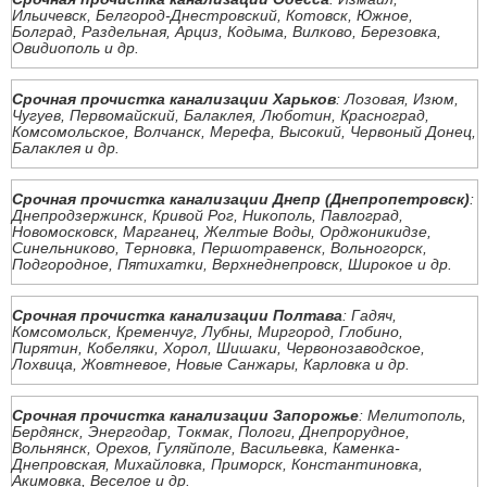
Ильичевск, Белгород-Днестровский, Котовск, Южное,
Болград, Раздельная, Арциз, Кодыма, Вилково, Березовка,
Овидиополь и др.
Срочная прочистка канализации Харьков
: Лозовая, Изюм,
Чугуев, Первомайский, Балаклея, Люботин, Красноград,
Комсомольское, Волчанск, Мерефа, Высокий, Червоный Донец,
Балаклея и др.
Срочная прочистка канализации Днепр (Днепропетровск)
:
Днепродзержинск, Кривой Рог, Никополь, Павлоград,
Новомосковск, Марганец, Желтые Воды, Орджоникидзе,
Синельниково, Терновка, Першотравенск, Вольногорск,
Подгородное, Пятихатки, Верхнеднепровск, Широкое и др.
Срочная прочистка канализации Полтава
: Гадяч,
Комсомольск, Кременчуг, Лубны, Миргород, Глобино,
Пирятин, Кобеляки, Хорол, Шишаки, Червонозаводское,
Лохвица, Жовтневое, Новые Санжары, Карловка и др.
Срочная прочистка канализации Запорожье
: Мелитополь,
Бердянск, Энергодар, Токмак, Пологи, Днепрорудное,
Вольнянск, Орехов, Гуляйполе, Васильевка, Каменка-
Днепровская, Михайловка, Приморск, Константиновка,
Акимовка, Веселое и др.