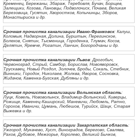
Кременец, Бережаны, Збараж, Теребовля, Бучач, Борщев,
Залещики, Козова, Лановцы, Подволочиск, Почаев, Великая
Березовица, Гусятин, Хворостков, Копычинцы, Зборов,
Монастыриска и др.
Срочная прочистка канализации Ивано-Франковск
: Калуш,
Коломыя, Надворная, Долина, Бурштын, Перегинское,
Болехов, Снятин, Тысменица, Городенка, Тлумач, Косов,
Делятин, Яремче, Рогатин, Ланчин, Богородчаны и др.
Срочная прочистка канализации Львов
: Дрогобыч,
Червоноград, Стрый, Самбор, Борислав, Новояворовск,
Трускавец, Новый Роздол, Золочев, Броды, Сокаль, Стебник,
Винники, Городок, Николаев, Жолква, Яворов, Сосновка,
Жидачов, Каменка-Бугская, Дубляны и др.
Срочная прочистка канализации Волынская область
:
Луцк, Ковель, Нововолынск, Владимир-Волынский, Киверцы,
Рожище, Каменец-Каширский, Маневичи, Любомль, Ратно,
Горохов, Иваничи, Цумань, Любешов, Турийск, Шацк, Старая
Выжевка и др.
Срочная прочистка канализации Закарпатская область
:
Ужгород, Мукачево, Хуст, Виноградов, Берегово, Свалява,
Рахов, Дубовое, Межгорье, Королево, Великий Бычков,