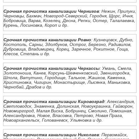
Срочная прочистка канализации Чернигов
: Нежин, Прилуки,
Черновцы, Бахмач, Новгород-Северский, Городня, Щорс, Ичня,
Бобровица, Варва, Козелец, Десна, Репки, Остер, Талалаевка,
Курень, Лосиновка, Короп и др.
Срочная прочистка канализации Ровно
: Кузнецовск, Дубно,
Костополь, Сарны, Здолбунов, Острог, Березно, Радивилов,
Дубровица, Владимирец, Корец, Заречное, Рокитное, Гоща,
Клесов, Степань и др.
Срочная прочистка канализации Черкассы
: Умань, Смела,
Золотоноша, Канев, Корсунь-Шевченковский, Звенигородка,
Шпола, Ватутино, Городище, Тальное, Жашков, Каменка,
Христиновка, Чигирин, Монастырище, Лысянка, Маньковка,
Чернобай, Драбов и др.
Срочная прочистка канализации Кировоград
: Александрия,
Светловодск, Знаменка, Долинская, Новоукраинка, Гайворон,
Новомиргород, Малая Виска, Бобринец, Смолино, Помошная,
Александровка, Новое, Власовка, Петрово, Новая Прага,
Новоархангельск, Голованевск, Ульяновка и др.
Срочная прочистка канализации Николаев
: Первомайск,