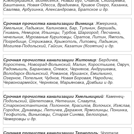
Южноукраинск, Вознесенск, Новый Буг, Очаков, Снигиревка,
Баштанка, Новая Одесса, Врадиевка, Кривое Озеро, Казанка,
Свалява, Арбузинка, Александровка, Братское и др.
Срочная прочистка канализации Винница
: Жмеринка,
Хмельник, Ладыжин, Калиновка, Бар, Тульчин, Бершадь,
Гнивань, Немиров, Ильинцы, Турбов, Шаргород, Песчанка,
чечельник, Мурованые Куриловцы, Оратов, Литин, Ямполь,
Погребище, Стрижавка, Крыжополь, Липовец, Ладыжин,
Могилев-Подольский, Гайсин, Казатин (Козятин) и др.
Срочная прочистка канализации Житомир
: Бердичев,
Коростень, Новоград-Волынский, Малин, Коростышев, Овруч,
Радомышль, Барановка, Олевск, Черняхов, Андрушевка,
Володарск-Волынский, Романов, Иршанск, Емильчино,
Озерное, Попельня, Чуднов, Новая Боровая, Народичи,
Червоноармейск, Черняхов, Марьяновка, Довбыш и др.
Срочная прочистка канализации Хмельницкий
: Каменец-
Подольский, Шепетовка, Нетешин, Славута,
Староконстантинов, Полонное, Красилов, Волочиск, Изяслав,
Городок, Дунаевцы, Летичев, Деражня, Ярмолинцы, Понинка,
Теофиполь, Виньковцы, Старая Синява, Белогорье,
Чемеровцы и др.
Срочная прочистка канализации Тернополь
: Чортков,