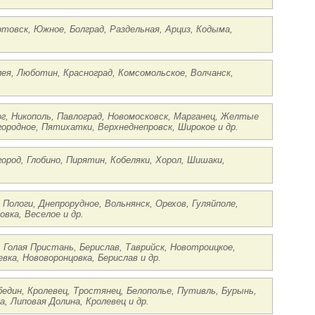
отовск, Южное, Болград, Раздельная, Арциз, Кодыма,
лея, Люботин, Красноград, Комсомольское, Волчанск,
ог, Никополь, Павлоград, Новомосковск, Марганец, Желтые
городное, Пятихатки, Верхнеднепровск, Широкое и др.
город, Глобино, Пирятин, Кобеляки, Хорол, Шишаки,
 Пологи, Днепрорудное, Вольнянск, Орехов, Гуляйполе,
вка, Веселое и др.
к, Голая Пристань, Берислав, Таврийск, Новотроицкое,
вка, Нововоронцовка, Берислав и др.
един, Кролевец, Тростянец, Белополье, Путивль, Бурынь,
, Липовая Долина, Кролевец и др.