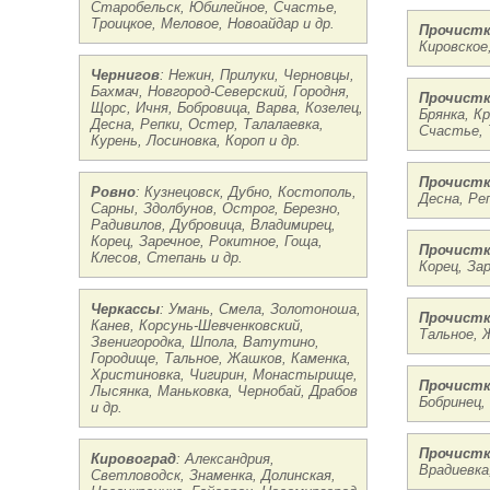
Старобельск, Юбилейное, Счастье,
Троицкое, Меловое, Новоайдар и др.
Прочистк
Кировское
Чернигов
: Нежин, Прилуки, Черновцы,
Бахмач, Новгород-Северский, Городня,
Прочистк
Щорс, Ичня, Бобровица, Варва, Козелец,
Брянка, К
Десна, Репки, Остер, Талалаевка,
Счастье, 
Курень, Лосиновка, Короп и др.
Прочистк
Ровно
: Кузнецовск, Дубно, Костополь,
Десна, Реп
Сарны, Здолбунов, Острог, Березно,
Радивилов, Дубровица, Владимирец,
Корец, Заречное, Рокитное, Гоща,
Прочистк
Клесов, Степань и др.
Корец, За
Черкассы
: Умань, Смела, Золотоноша,
Прочистк
Канев, Корсунь-Шевченковский,
Тальное, 
Звенигородка, Шпола, Ватутино,
Городище, Тальное, Жашков, Каменка,
Христиновка, Чигирин, Монастырище,
Прочистк
Лысянка, Маньковка, Чернобай, Драбов
Бобринец,
и др.
Прочистк
Кировоград
: Александрия,
Врадиевка
Светловодск, Знаменка, Долинская,