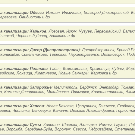
а канализации Одесса
: Измаил, Ильичевск, Белгород-Днестровский, К
ерезовка, Овидиополь и др.
а канализации Харьков
: Лозовая, Изюм, Чугуев, Первомайский, Балак
ысокий, Червоный Донец, Балаклея и др.
а канализации Днепр (Днепропетровск)
: Днепродзержинск, Кривой Р
жоникидзе, Синельниково, Терновка, Першотравенск, Вольногорск, Под
а канализации Полтава
: Гадяч, Комсомольск, Кременчуг, Лубны, Мир
водское, Лохвица, Жовтневое, Новые Санжары, Карловка и др.
а канализации Запорожье
: Мелитополь, Бердянск, Энергодар, Токмак,
а, Каменка-Днепровская, Михайловка, Приморск, Константиновка, Акимо
а канализации Херсон
: Новая Каховка, Цюрупинск, Геническ, Скадовс
еевка, Чиплинка, Белозерка, Каланчк, Великая Александровка, Горностае
а канализации Сумы
: Конотоп, Шостка, Ахтырка, Ромны, Глухов, Леб
ье, Ворожба, Середина-Буда, Воронеж, Свесса, Недригайлов, Степановка