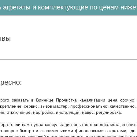
ть агрегаты и комплектующие по ценам ниж
зывы
ересно:
 крепление, сервис, вызов мастер, профессионально, качественно, 
е, отключение, настройка, инсталяция, навес, регулировка.
 вопрос быстро и с наименьшими финансовыми затратами, где куп
пользоваться техникой и что предпринять для продления срока ее 