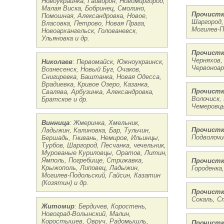
Новоукраинка, Гайворон, Новомиргород,
Малая Виска, Бобринец, Смолино,
Прочистк
Помошная, Александровка, Новое,
Шаргород,
Власовка, Петрово, Новая Прага,
Могилев-П
Новоархангельск, Голованевск,
Ульяновка и др.
Прочистк
Черняхов,
Николаев
: Первомайск, Южноукраинск,
Червоноар
Вознесенск, Новый Буг, Очаков,
Снигиревка, Баштанка, Новая Одесса,
Врадиевка, Кривое Озеро, Казанка,
Прочистк
Свалява, Арбузинка, Александровка,
Волочиск,
Братское и др.
Чемеровцы
Винница
: Жмеринка, Хмельник,
Прочистк
Ладыжин, Калиновка, Бар, Тульчин,
Подволочи
Бершадь, Гнивань, Немиров, Ильинцы,
Турбов, Шаргород, Песчанка, чечельник,
Мурованые Куриловцы, Оратов, Литин,
Ямполь, Погребище, Стрижавка,
Прочистк
Крыжополь, Липовец, Ладыжин,
Городенка
Могилев-Подольский, Гайсин, Казатин
(Козятин) и др.
Прочистк
Сокаль, С
Житомир
: Бердичев, Коростень,
Новоград-Волынский, Малин,
Коростышев, Овруч, Радомышль,
Прочистк