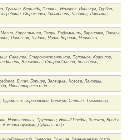
р, Тульчин, Бершадь, Гнивань, Немиров, Ильинцы, Турбов,
 Погребище, Стрижавка, Крыжополь, Липовец, Ладыжин,
, Малин, Коростышев, Овруч, Радомышль, Барановка, Олевск,
ное, Попельня, Чуднов, Новая Боровая, Народичи,
шин, Славута, Староконстантинов, Полонное, Красилов,
Теофиполь, Виньковцы, Старая Синява, Белогорье,
ребовля, Бучач, Борщев, Залещики, Козова, Лановцы,
ров, Монастыриска и др.
а, Бурштын, Перегинское, Болехов, Снятин, Тысменица,
ав, Новояворовск, Трускавец, Новый Роздол, Золочев, Броды,
, Каменка-Бугская, Дубляны и др.
адимир-Волынский, Киверцы, Рожище, Каменец-Каширский,