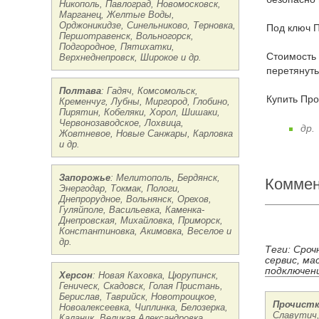
Никополь, Павлоград, Новомосковск,
Марганец, Желтые Воды,
Орджоникидзе, Синельниково, Терновка,
Под ключ 
Першотравенск, Вольногорск,
Подгородное, Пятихатки,
Стоимость Цены на Прочистка канализации Винница: реставрация, ремонт, перетяжка, стяжка, отремонтировать, отреставрировать,
Верхнеднепровск, Широкое и др.
перетянуть
Полтава
: Гадяч, Комсомольск,
Купить Пр
Кременчуг, Лубны, Миргород, Глобино,
Пирятин, Кобеляки, Хорол, Шишаки,
Червонозаводское, Лохвица,
др.
Жовтневое, Новые Санжары, Карловка
и др.
Запорожье
: Мелитополь, Бердянск,
Коммен
Энергодар, Токмак, Пологи,
Днепрорудное, Вольнянск, Орехов,
Гуляйполе, Васильевка, Каменка-
Днепровская, Михайловка, Приморск,
Константиновка, Акимовка, Веселое и
др.
Теги: Сроч
сервис, ма
подключени
Херсон
: Новая Каховка, Цюрупинск,
Геническ, Скадовск, Голая Пристань,
Берислав, Таврийск, Новотроицкое,
Прочистк
Новоалексеевка, Чиплинка, Белозерка,
Славутич,
Каланчк, Великая Александровка,