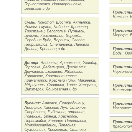
Горностаевка, Нововоронцовка,
Берислав и др.
Прочистк
Вилково, Б
Сумы
: Конотоп, Шостка, Ахтырка,
Ромны, Глухов, Лебедин, Кролевец,
Прочистк
Тростянец, Белополье, Путивль,
Мерефа, В
Бурынь, Краснополье, Ворожба,
Середина-Буда, Воронеж, Свесса,
Недригайлов, Степановка, Липовая
Прочистк
Долина, Кролевец и др.
Воды, Орд
Донецк
: Авдеевка, Артемовск, Угледар,
Прочистк
Горловка, Дебальцево, Дзержинск,
Червоноза
Дкучаевск, Енакиево, Ждановка,
Кировское, Константиновка,
Краматорск, Красный Лимн, Макеевка,
МАриуполь, Славянск, Торез, Харцызск,
Прочистк
Шахтерск, Ясиноватая и др.
Васильевк
Луганск
: Алчевск, Северодонецк,
Прочистк
Лисичнск, Карсный Луч, Стахнов,
Новоалекс
Свердловск, Рубежное, нтрацит,
Ровеньки, Брянка, Краснодон,
Первомайск, Кировск, Перевальск,
Прочистк
Молодогвардейск, Попасная,
Краснопол
Суходольск, Кременная, Сватово,