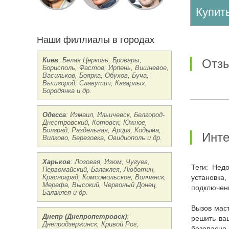
Купи
Наши филлиалы в городах
Киев
: Белая Церковь, Бровары,
от
Борисполь, Фастов, Ирпень, Вишневое,
Васильков, Боярка, Обухов, Буча,
Вышгород, Славутич, Кагарлых,
Бородянка и др.
Одесса
: Измаил, Ильичевск, Белгород-
Днестровский, Котовск, Южное,
Болград, Раздельная, Арциз, Кодыма,
Инт
Вилково, Березовка, Овидиополь и др.
Харьков
: Лозовая, Изюм, Чугуев,
Теги: Недорого заказать в Виннице Прочистка канализации цена срочно круглосуточно, прайс-лист, монтаж, сборка, демонтаж,
Первомайский, Балаклея, Люботин,
Красноград, Комсомольское, Волчанск,
установка,
Мерефа, Высокий, Червоный Донец,
подключени
Балаклея и др.
Вызов мастера: если вам нужна консультация опытного специалиста, звоните нам мы бесплатно проконсультируем и подскажем как
Днепр (Днепропетровск)
:
решить ваш
Днепродзержинск, Кривой Рог,
безопасно 