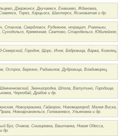
льцево, Дзержинск, Дкучаевск, Енакиево, Ждановка,
лавянск, Торез, Харцызск, Шахтерск, Ясиноватая и др.
уч, Стахнов, Свердловск, Рубежное, нтрацит, Ровеньки,
я, Суходольск, Кременная, Сватово, Старобельск, Юбилейное,
д-Северский, Городня, Щорс, Ичня, Бобровица, Варва, Козелец,
ов, Острог, Березно, Радивилов, Дубровица, Владимирец,
-Шевченковский, Звенигородка, Шпола, Ватутино, Городище,
овка, Чернобай, Драбов и др.
линская, Новоукраинка, Гайворон, Новомиргород, Малая Виска,
рага, Новоархангельск, Голованевск, Ульяновка и др.
вый Буг, Очаков, Снигиревка, Баштанка, Новая Одесса,
и др.