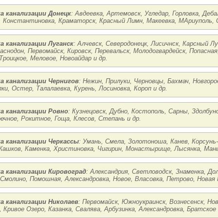
а канализации Донецк
: Авдеевка, Артемовск, Угледар, Горловка, Деба
, Константиновка, Краматорск, Красный Лимн, Макеевка, МАриуполь, С
а канализации Луганск
: Алчевск, Северодонецк, Лисичнск, Карсный Л
раснодон, Первомайск, Кировск, Перевальск, Молодогвардейск, Попасна
Троицкое, Меловое, Новоайдар и др.
а канализации Чернигов
: Нежин, Прилуки, Черновцы, Бахмач, Новгоро
ки, Остер, Талалаевка, Курень, Лосиновка, Короп и др.
а канализации Ровно
: Кузнецовск, Дубно, Костополь, Сарны, Здолбун
речное, Рокитное, Гоща, Клесов, Степань и др.
а канализации Черкассы
: Умань, Смела, Золотоноша, Канев, Корсунь
Жашков, Каменка, Христиновка, Чигирин, Монастырище, Лысянка, Маньк
а канализации Кировоград
: Александрия, Светловодск, Знаменка, До
 Смолино, Помошная, Александровка, Новое, Власовка, Петрово, Новая П
а канализации Николаев
: Первомайск, Южноукраинск, Вознесенск, Но
, Кривое Озеро, Казанка, Свалява, Арбузинка, Александровка, Братское 