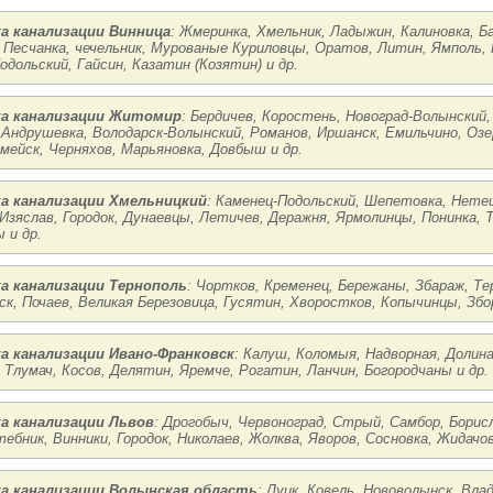
а канализации Винница
: Жмеринка, Хмельник, Ладыжин, Калиновка, Ба
 Песчанка, чечельник, Мурованые Куриловцы, Оратов, Литин, Ямполь,
одольский, Гайсин, Казатин (Козятин) и др.
а канализации Житомир
: Бердичев, Коростень, Новоград-Волынский
 Андрушевка, Володарск-Волынский, Романов, Иршанск, Емильчино, Озер
мейск, Черняхов, Марьяновка, Довбыш и др.
а канализации Хмельницкий
: Каменец-Подольский, Шепетовка, Нете
 Изяслав, Городок, Дунаевцы, Летичев, Деражня, Ярмолинцы, Понинка, 
 и др.
а канализации Тернополь
: Чортков, Кременец, Бережаны, Збараж, Те
ск, Почаев, Великая Березовица, Гусятин, Хворостков, Копычинцы, Збо
а канализации Ивано-Франковск
: Калуш, Коломыя, Надворная, Долин
, Тлумач, Косов, Делятин, Яремче, Рогатин, Ланчин, Богородчаны и др.
а канализации Львов
: Дрогобыч, Червоноград, Стрый, Самбор, Борисл
тебник, Винники, Городок, Николаев, Жолква, Яворов, Сосновка, Жидачов
а канализации Волынская область
: Луцк, Ковель, Нововолынск, Вл