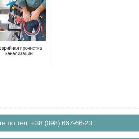
варийная прочистка
канализации
те по тел: +38 (098) 667-66-23