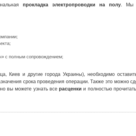
ональная
прокладка электропроводки на полу
. Мы 
омпании;
екта;
ч» с полным сопровождением;
а, Киев и другие города Украины), необходимо оставит
азначения срока проведения операции. Также это можно сд
ьно вы можете узнать все
расценки
и полностью прочитат
, мастер по дому, муж на час