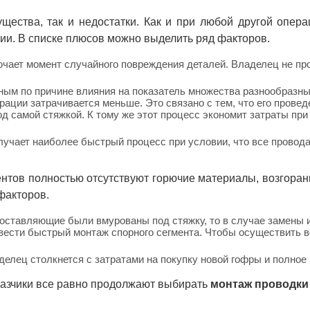
щества, так и недостатки. Как и при любой другой опера
ации. В списке плюсов можно выделить ряд факторов.
ючает момент случайного повреждения деталей. Владелец не про
ым по причине влияния на показатель множества разнообразных
ации затрачивается меньше. Это связано с тем, что его проведе
од самой стяжкой. К тому же этот процесс экономит затраты пр
лучает наиболее быстрый процесс при условии, что все провод
ентов полностью отсутствуют горючие материалы, возгоран
факторов.
составляющие были вмурованы под стяжку, то в случае замены 
овести быстрый монтаж спорного сегмента. Чтобы осуществить 
делец столкнется с затратами на покупку новой гофры и полное
казчики все равно продолжают выбирать
монтаж проводки