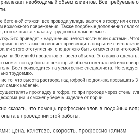
привлекает необходимый объем клиентов. Все требуемые о
ти.
е бетонной стяжки, все провода укладываются в гофру или стал
м возможного повреждения. Также подобные дополнения являют
ы, относящиеся к классу трудновоспламеняемых.
утку. Это приведет к нарушению целостности всей системы. Чт
применение также позволяет производить покрытие с использо
ании этого отступления, оно должно быть отмечено на итоговой
ум на 30 или 40 процентов от всего объема. Это важно сделать
то может понадобиться некоторый объем ответвлений или повор
еля. Все производится на усмотрение специалиста. Но следует 
ьно трудоемко.
ние то, что высота раствора над гофрой не должна превышать 3 
ия самих кабелей.
уществлять прокладку в гофре, то при проходе через стены ил
 деформации и сможет уберечь изделие от порчи.
жно сказать, что помощь профессионалов в подобных вопр
 опыта в проведении этой работы.
и: цена, качетсво, скорость, профессионализм