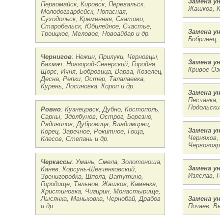
Замена у
Первомайск, Кировск, Перевальск,
Жашков, К
Молодогвардейск, Попасная,
Суходольск, Кременная, Сватово,
Старобельск, Юбилейное, Счастье,
Замена у
Троицкое, Меловое, Новоайдар и др.
Бобринец,
Чернигов
: Нежин, Прилуки, Черновцы,
Замена у
Бахмач, Новгород-Северский, Городня,
Кривое Оз
Щорс, Ичня, Бобровица, Варва, Козелец,
Десна, Репки, Остер, Талалаевка,
Курень, Лосиновка, Короп и др.
Замена у
Песчанка,
Подольски
Ровно
: Кузнецовск, Дубно, Костополь,
Сарны, Здолбунов, Острог, Березно,
Радивилов, Дубровица, Владимирец,
Замена у
Корец, Заречное, Рокитное, Гоща,
Черняхов,
Клесов, Степань и др.
Червоноар
Черкассы
: Умань, Смела, Золотоноша,
Замена у
Канев, Корсунь-Шевченковский,
Изяслав, 
Звенигородка, Шпола, Ватутино,
Городище, Тальное, Жашков, Каменка,
Христиновка, Чигирин, Монастырище,
Лысянка, Маньковка, Чернобай, Драбов
Замена у
и др.
Почаев, В