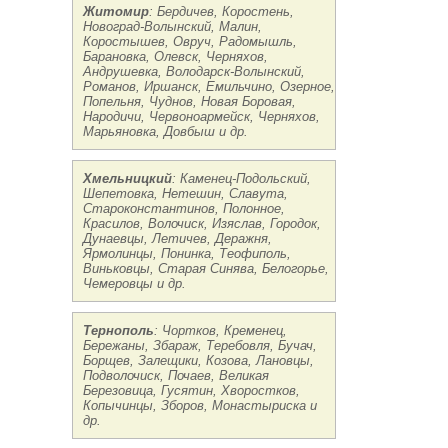
Житомир
: Бердичев, Коростень,
Новоград-Волынский, Малин,
Коростышев, Овруч, Радомышль,
Барановка, Олевск, Черняхов,
Андрушевка, Володарск-Волынский,
Романов, Иршанск, Емильчино, Озерное,
Попельня, Чуднов, Новая Боровая,
Народичи, Червоноармейск, Черняхов,
Марьяновка, Довбыш и др.
Хмельницкий
: Каменец-Подольский,
Шепетовка, Нетешин, Славута,
Староконстантинов, Полонное,
Красилов, Волочиск, Изяслав, Городок,
Дунаевцы, Летичев, Деражня,
Ярмолинцы, Понинка, Теофиполь,
Виньковцы, Старая Синява, Белогорье,
Чемеровцы и др.
Тернополь
: Чортков, Кременец,
Бережаны, Збараж, Теребовля, Бучач,
Борщев, Залещики, Козова, Лановцы,
Подволочиск, Почаев, Великая
Березовица, Гусятин, Хворостков,
Копычинцы, Зборов, Монастыриска и
др.