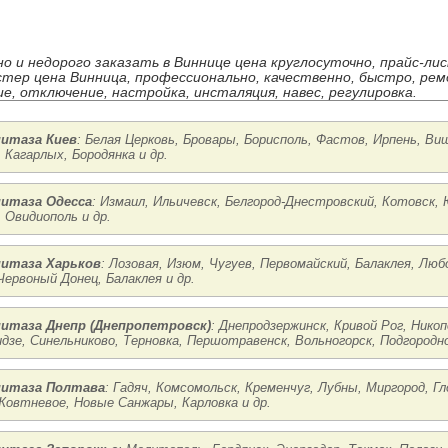
но и недорого заказать в Виннице цена круглосуточно, прайс-ли
стер цена Винница, профессионально, качественно, быстро, рем
е, отключение, настройка, инсталяция, навес, регулировка.
нитаза Киев
: Белая Церковь, Бровары, Борисполь, Фастов, Ирпень, Ви
 Кагарлых, Бородянка и др.
нитаза Одесса
: Измаил, Ильичевск, Белгород-Днестровский, Котовск, 
, Овидиополь и др.
нитаза Харьков
: Лозовая, Изюм, Чугуев, Первомайский, Балаклея, Лю
Червоный Донец, Балаклея и др.
нитаза Днепр (Днепропетровск)
: Днепродзержинск, Кривой Рог, Нико
дзе, Синельниково, Терновка, Першотравенск, Вольногорск, Подгородн
нитаза Полтава
: Гадяч, Комсомольск, Кременчуг, Лубны, Миргород, Г
Жовтневое, Новые Санжары, Карловка и др.