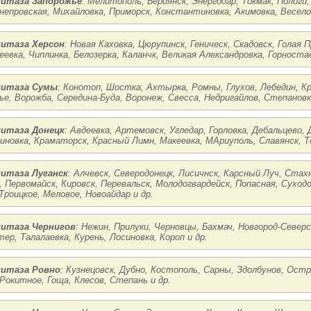
нитаза Запорожье
: Мелитополь, Бердянск, Энергодар, Токмак, Пологи,
непровская, Михайловка, Приморск, Константиновка, Акимовка, Веселое
нитаза Херсон
: Новая Каховка, Цюрупинск, Геническ, Скадовск, Голая 
еевка, Чиплинка, Белозерка, Каланчк, Великая Александровка, Горностае
нитаза Сумы
: Конотоп, Шостка, Ахтырка, Ромны, Глухов, Лебедин, К
ье, Ворожба, Середина-Буда, Воронеж, Свесса, Недригайлов, Степановка
нитаза Донецк
: Авдеевка, Артемовск, Угледар, Горловка, Дебальцево, 
новка, Краматорск, Красный Лимн, Макеевка, МАриуполь, Славянск, Т
нитаза Луганск
: Алчевск, Северодонецк, Лисичнск, Карсный Луч, Стах
, Первомайск, Кировск, Перевальск, Молодогвардейск, Попасная, Суход
Троицкое, Меловое, Новоайдар и др.
нитаза Чернигов
: Нежин, Прилуки, Черновцы, Бахмач, Новгород-Северск
ер, Талалаевка, Курень, Лосиновка, Короп и др.
нитаза Ровно
: Кузнецовск, Дубно, Костополь, Сарны, Здолбунов, Остр
 Рокитное, Гоща, Клесов, Степань и др.