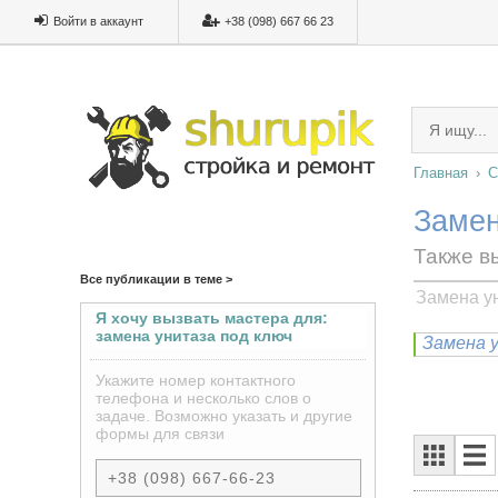
Войти в аккаунт
+38 (098) 667 66 23
Главная
С
Замен
Также в
Все публикации в теме >
Замена у
Я хочу вызвать мастера для:
замена унитаза под ключ
Замена у
Укажите номер контактного
телефона и несколько слов о
задаче. Возможно указать и другие
формы для связи