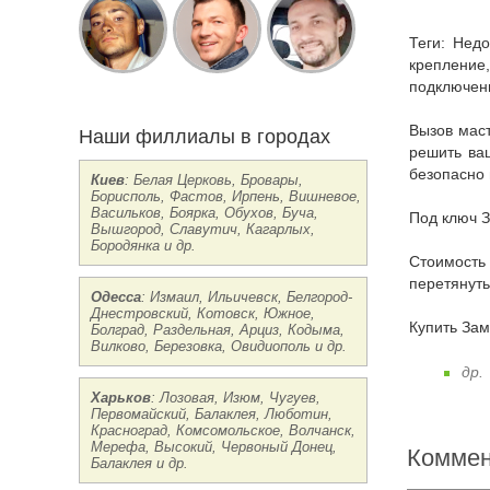
Теги: Недорого заказать в Виннице Замена унитаза цена срочно круглосуточно, прайс-лист, монтаж, сборка, демонтаж, установка,
крепление
подключени
Вызов мастера: если вам нужна консультация опытного специалиста, звоните нам мы бесплатно проконсультируем и подскажем как
Наши филлиалы в городах
решить ваш
безопасно 
Киев
: Белая Церковь, Бровары,
Борисполь, Фастов, Ирпень, Вишневое,
Васильков, Боярка, Обухов, Буча,
Под ключ 
Вышгород, Славутич, Кагарлых,
Бородянка и др.
Стоимость Цены на Замена унитаза Винница: реставрация, ремонт, перетяжка, стяжка, отремонтировать, отреставрировать,
перетянуть
Одесса
: Измаил, Ильичевск, Белгород-
Днестровский, Котовск, Южное,
Купить За
Болград, Раздельная, Арциз, Кодыма,
Вилково, Березовка, Овидиополь и др.
др.
Харьков
: Лозовая, Изюм, Чугуев,
Первомайский, Балаклея, Люботин,
Красноград, Комсомольское, Волчанск,
Мерефа, Высокий, Червоный Донец,
Коммен
Балаклея и др.