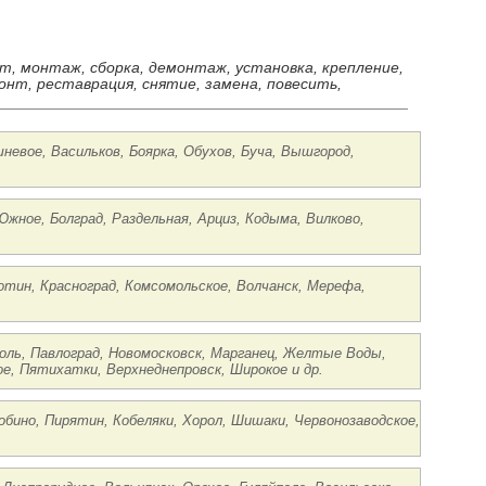
ст, монтаж, сборка, демонтаж, установка, крепление,
онт, реставрация, снятие, замена, повесить,
шневое, Васильков, Боярка, Обухов, Буча, Вышгород,
Южное, Болград, Раздельная, Арциз, Кодыма, Вилково,
ботин, Красноград, Комсомольское, Волчанск, Мерефа,
поль, Павлоград, Новомосковск, Марганец, Желтые Воды,
ое, Пятихатки, Верхнеднепровск, Широкое и др.
лобино, Пирятин, Кобеляки, Хорол, Шишаки, Червонозаводское,