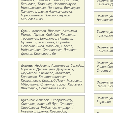
Геническ, Скадовск, Голая Пристань,
Замена у
Берислав, Таврийск, Новотроицкое,
Каменка-Д
Новоалексеевка, Чиплинка, Белозерка,
Каланчк, Великая Александровка,
Горностаевка, Нововоронцовка,
Замена у
Берислав и др.
Новоалекс
Сумы
: Конотоп, Шостка, Ахтырка,
Замена у
Ромны, Глухов, Лебедин, Кролевец,
Краснопол
Тростянец, Белополье, Путивль,
Бурынь, Краснополье, Ворожба,
Середина-Буда, Воронеж, Свесса,
Замена у
Недригайлов, Степановка, Липовая
Константи
Долина, Кролевец и др.
Замена у
Донецк
: Авдеевка, Артемовск, Угледар,
Краснодон
Горловка, Дебальцево, Дзержинск,
Счастье, 
Дкучаевск, Енакиево, Ждановка,
Кировское, Константиновка,
Краматорск, Красный Лимн, Макеевка,
Замена у
МАриуполь, Славянск, Торез, Харцызск,
Репки, Ост
Шахтерск, Ясиноватая и др.
Замена у
Луганск
: Алчевск, Северодонецк,
Заречное,
Лисичнск, Карсный Луч, Стахнов,
Свердловск, Рубежное, нтрацит,
Ровеньки, Брянка, Краснодон,