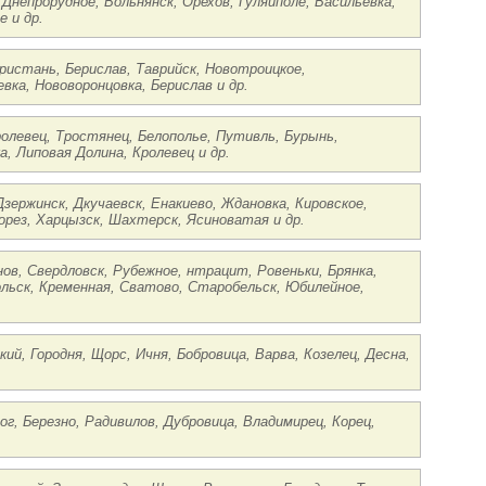
 Днепрорудное, Вольнянск, Орехов, Гуляйполе, Васильевка,
 и др.
Пристань, Берислав, Таврийск, Новотроицкое,
вка, Нововоронцовка, Берислав и др.
ролевец, Тростянец, Белополье, Путивль, Бурынь,
, Липовая Долина, Кролевец и др.
Дзержинск, Дкучаевск, Енакиево, Ждановка, Кировское,
орез, Харцызск, Шахтерск, Ясиноватая и др.
нов, Свердловск, Рубежное, нтрацит, Ровеньки, Брянка,
ольск, Кременная, Сватово, Старобельск, Юбилейное,
ий, Городня, Щорс, Ичня, Бобровица, Варва, Козелец, Десна,
ог, Березно, Радивилов, Дубровица, Владимирец, Корец,