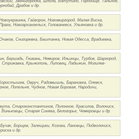
овский, Звенигородка, Шпола, Ватутино, Городище, Тальное,
нобай, Драбов и др.
 Новоукраинка, Гайворон, Новомиргород, Малая Виска,
рага, Новоархангельск, Голованевск, Ульяновка и др.
 Очаков, Снигиревка, Баштанка, Новая Одесса, Врадиевка,
ин, Бершадь, Гнивань, Немиров, Ильинцы, Турбов, Шаргород,
, Стрижавка, Крыжополь, Липовец, Ладыжин, Могилев-
 Коростышев, Овруч, Радомышль, Барановка, Олевск,
ное, Попельня, Чуднов, Новая Боровая, Народичи,
вута, Староконстантинов, Полонное, Красилов, Волочиск,
, Виньковцы, Старая Синява, Белогорье, Чемеровцы и др.
 Бучач, Борщев, Залещики, Козова, Лановцы, Подволочиск,
риска и др.