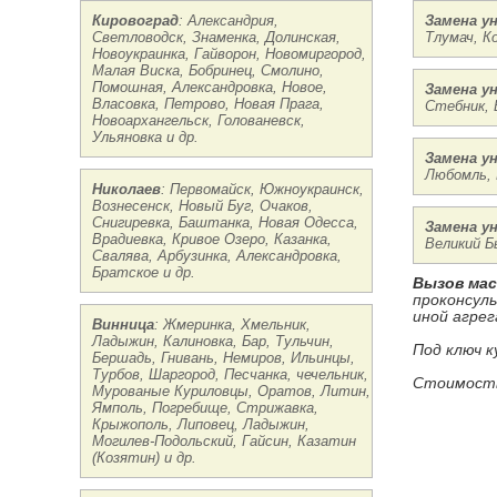
Кировоград
: Александрия,
Замена у
Светловодск, Знаменка, Долинская,
Тлумач, К
Новоукраинка, Гайворон, Новомиргород,
Малая Виска, Бобринец, Смолино,
Помошная, Александровка, Новое,
Замена у
Власовка, Петрово, Новая Прага,
Стебник, 
Новоархангельск, Голованевск,
Ульяновка и др.
Замена у
Любомль, 
Николаев
: Первомайск, Южноукраинск,
Вознесенск, Новый Буг, Очаков,
Снигиревка, Баштанка, Новая Одесса,
Замена у
Врадиевка, Кривое Озеро, Казанка,
Великий Б
Свалява, Арбузинка, Александровка,
Братское и др.
Вызов ма
проконсул
иной агрег
Винница
: Жмеринка, Хмельник,
Ладыжин, Калиновка, Бар, Тульчин,
Под ключ к
Бершадь, Гнивань, Немиров, Ильинцы,
Турбов, Шаргород, Песчанка, чечельник,
Стоимость
Мурованые Куриловцы, Оратов, Литин,
Ямполь, Погребище, Стрижавка,
Крыжополь, Липовец, Ладыжин,
Могилев-Подольский, Гайсин, Казатин
(Козятин) и др.