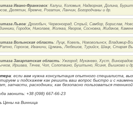
нитаза Ивано-Франковск
: Калуш, Коломыя, Надворная, Долина, Буршт
осов, Делятин, Яремче, Рогатин, Ланчин, Богородчаны и др.
нитаза Львов
: Дрогобыч, Червоноград, Стрый, Самбор, Борислав, Ново
Винники, Городок, Николаев, Жолква, Яворов, Сосновка, Жидачов, Каменк
нитаза Волынская область
: Луцк, Ковель, Нововолынск, Владимир-В
Ратно, Горохов, Иваничи, Цумань, Любешов, Турийск, Шацк, Старая Вы
нитаза Закарпатская область
: Ужгород, Мукачево, Хуст, Виноградов
ычков, Иршава, Тячев, Чоп, Солотвино, Буштыно, Ясиня, Вышково и др
стера
: если вам нужна консультация опытного специалиста, в
ьтируем и подскажем как решить ваш вопрос быстро и с наиме
ат, запчасти, расходники, как безопасно пользоваться техникой
уда звонить: +38 (098) 667-66-23
 Цены на Винница