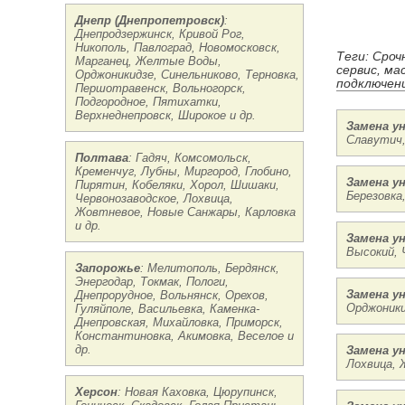
Днепр (Днепропетровск)
:
Днепродзержинск, Кривой Рог,
Никополь, Павлоград, Новомосковск,
Теги: Сроч
Марганец, Желтые Воды,
сервис, ма
Орджоникидзе, Синельниково, Терновка,
подключени
Першотравенск, Вольногорск,
Подгородное, Пятихатки,
Верхнеднепровск, Широкое и др.
Замена у
Славутич,
Полтава
: Гадяч, Комсомольск,
Кременчуг, Лубны, Миргород, Глобино,
Замена у
Пирятин, Кобеляки, Хорол, Шишаки,
Березовка
Червонозаводское, Лохвица,
Жовтневое, Новые Санжары, Карловка
и др.
Замена у
Высокий, 
Запорожье
: Мелитополь, Бердянск,
Энергодар, Токмак, Пологи,
Замена у
Днепрорудное, Вольнянск, Орехов,
Орджоники
Гуляйполе, Васильевка, Каменка-
Днепровская, Михайловка, Приморск,
Константиновка, Акимовка, Веселое и
др.
Замена у
Лохвица, 
Херсон
: Новая Каховка, Цюрупинск,