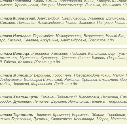
нитаза Черкассы
: Умань, Смела, Золотоноша, Канев, Корсунь-Шевченк
аменка, Христиновка, Чигирин, Монастырище, Лысянка, Маньковка, Чер
нитаза Кировоград
: Александрия, Светловодск, Знаменка, Долинская,
 Смолино, Помошная, Александровка, Новое, Власовка, Петрово, Новая П
нитаза Николаев
: Первомайск, Южноукраинск, Вознесенск, Новый Буг,
еро, Казанка, Свалява, Арбузинка, Александровка, Братское и др.
нитаза Винница
: Жмеринка, Хмельник, Ладыжин, Калиновка, Бар, Тульч
 чечельник, Мурованые Куриловцы, Оратов, Литин, Ямполь, Погребище
й, Гайсин, Казатин (Козятин) и др.
нитаза Житомир
: Бердичев, Коростень, Новоград-Волынский, Малин,
 Андрушевка, Володарск-Волынский, Романов, Иршанск, Емильчино, Озер
мейск, Черняхов, Марьяновка, Довбыш и др.
нитаза Хмельницкий
: Каменец-Подольский, Шепетовка, Нетешин, Сла
Городок, Дунаевцы, Летичев, Деражня, Ярмолинцы, Понинка, Теофиполь
нитаза Тернополь
: Чортков, Кременец, Бережаны, Збараж, Теребовля,
еликая Березовица, Гусятин, Хворостков, Копычинцы, Зборов, Монасты