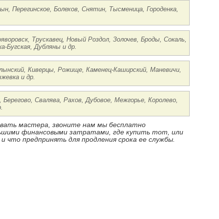
ын, Перегинское, Болехов, Снятин, Тысменица, Городенка,
яворовск, Трускавец, Новый Роздол, Золочев, Броды, Сокаль,
а-Бугская, Дубляны и др.
олынский, Киверцы, Рожище, Каменец-Каширский, Маневичи,
жевка и др.
, Берегово, Свалява, Рахов, Дубовое, Межгорье, Королево,
.
ызвать мастера, звоните нам мы бесплатно
ньшими финансовыми затратами, где купить тот, или
 и что предпринять для продления срока ее службы.