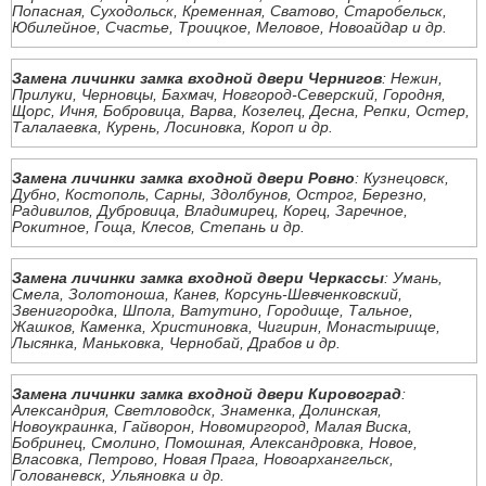
Попасная, Суходольск, Кременная, Сватово, Старобельск,
Юбилейное, Счастье, Троицкое, Меловое, Новоайдар и др.
Замена личинки замка входной двери Чернигов
: Нежин,
Прилуки, Черновцы, Бахмач, Новгород-Северский, Городня,
Щорс, Ичня, Бобровица, Варва, Козелец, Десна, Репки, Остер,
Талалаевка, Курень, Лосиновка, Короп и др.
Замена личинки замка входной двери Ровно
: Кузнецовск,
Дубно, Костополь, Сарны, Здолбунов, Острог, Березно,
Радивилов, Дубровица, Владимирец, Корец, Заречное,
Рокитное, Гоща, Клесов, Степань и др.
Замена личинки замка входной двери Черкассы
: Умань,
Смела, Золотоноша, Канев, Корсунь-Шевченковский,
Звенигородка, Шпола, Ватутино, Городище, Тальное,
Жашков, Каменка, Христиновка, Чигирин, Монастырище,
Лысянка, Маньковка, Чернобай, Драбов и др.
Замена личинки замка входной двери Кировоград
:
Александрия, Светловодск, Знаменка, Долинская,
Новоукраинка, Гайворон, Новомиргород, Малая Виска,
Бобринец, Смолино, Помошная, Александровка, Новое,
Власовка, Петрово, Новая Прага, Новоархангельск,
Голованевск, Ульяновка и др.