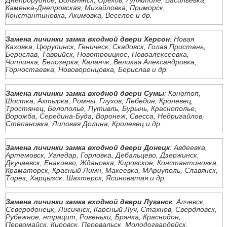
Днепрорудное, Вольнянск, Орехов, Гуляйполе, Васильевка,
Каменка-Днепровская, Михайловка, Приморск,
Константиновка, Акимовка, Веселое и др.
Замена личинки замка входной двери Херсон
: Новая
Каховка, Цюрупинск, Геническ, Скадовск, Голая Пристань,
Берислав, Таврийск, Новотроицкое, Новоалексеевка,
Чиплинка, Белозерка, Каланчк, Великая Александровка,
Горностаевка, Нововоронцовка, Берислав и др.
Замена личинки замка входной двери Сумы
: Конотоп,
Шостка, Ахтырка, Ромны, Глухов, Лебедин, Кролевец,
Тростянец, Белополье, Путивль, Бурынь, Краснополье,
Ворожба, Середина-Буда, Воронеж, Свесса, Недригайлов,
Степановка, Липовая Долина, Кролевец и др.
Замена личинки замка входной двери Донецк
: Авдеевка,
Артемовск, Угледар, Горловка, Дебальцево, Дзержинск,
Дкучаевск, Енакиево, Ждановка, Кировское, Константиновка,
Краматорск, Красный Лимн, Макеевка, МАриуполь, Славянск,
Торез, Харцызск, Шахтерск, Ясиноватая и др.
Замена личинки замка входной двери Луганск
: Алчевск,
Северодонецк, Лисичнск, Карсный Луч, Стахнов, Свердловск,
Рубежное, нтрацит, Ровеньки, Брянка, Краснодон,
Первомайск, Кировск, Перевальск, Молодогвардейск,