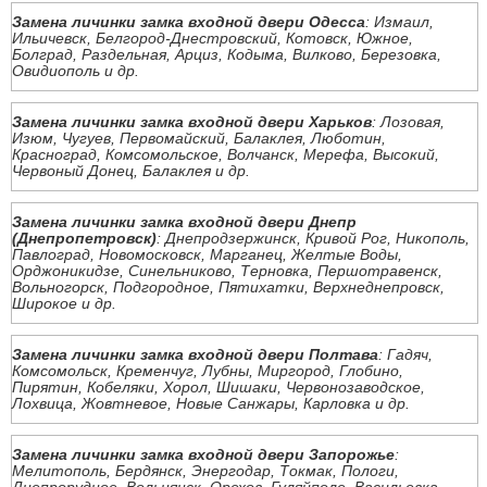
Замена личинки замка входной двери Одесса
: Измаил,
Ильичевск, Белгород-Днестровский, Котовск, Южное,
Болград, Раздельная, Арциз, Кодыма, Вилково, Березовка,
Овидиополь и др.
Замена личинки замка входной двери Харьков
: Лозовая,
Изюм, Чугуев, Первомайский, Балаклея, Люботин,
Красноград, Комсомольское, Волчанск, Мерефа, Высокий,
Червоный Донец, Балаклея и др.
Замена личинки замка входной двери Днепр
(Днепропетровск)
: Днепродзержинск, Кривой Рог, Никополь,
Павлоград, Новомосковск, Марганец, Желтые Воды,
Орджоникидзе, Синельниково, Терновка, Першотравенск,
Вольногорск, Подгородное, Пятихатки, Верхнеднепровск,
Широкое и др.
Замена личинки замка входной двери Полтава
: Гадяч,
Комсомольск, Кременчуг, Лубны, Миргород, Глобино,
Пирятин, Кобеляки, Хорол, Шишаки, Червонозаводское,
Лохвица, Жовтневое, Новые Санжары, Карловка и др.
Замена личинки замка входной двери Запорожье
:
Мелитополь, Бердянск, Энергодар, Токмак, Пологи,