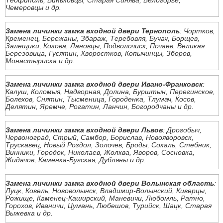
Теофиполь, Виньковцы, Старая Синява, Белогорье,
Чемеровцы и др.
Замена личинки замка входной двери Тернополь
: Чортков,
Кременец, Бережаны, Збараж, Теребовля, Бучач, Борщев,
Залещики, Козова, Лановцы, Подволочиск, Почаев, Великая
Березовица, Гусятин, Хворостков, Копычинцы, Зборов,
Монастыриска и др.
Замена личинки замка входной двери Ивано-Франковск
:
Калуш, Коломыя, Надворная, Долина, Бурштын, Перегинское,
Болехов, Снятин, Тысменица, Городенка, Тлумач, Косов,
Делятин, Яремче, Рогатин, Ланчин, Богородчаны и др.
Замена личинки замка входной двери Львов
: Дрогобыч,
Червоноград, Стрый, Самбор, Борислав, Новояворовск,
Трускавец, Новый Роздол, Золочев, Броды, Сокаль, Стебник,
Винники, Городок, Николаев, Жолква, Яворов, Сосновка,
Жидачов, Каменка-Бугская, Дубляны и др.
Замена личинки замка входной двери Волынская область
:
Луцк, Ковель, Нововолынск, Владимир-Волынский, Киверцы,
Рожище, Каменец-Каширский, Маневичи, Любомль, Ратно,
Горохов, Иваничи, Цумань, Любешов, Турийск, Шацк, Старая
Выжевка и др.