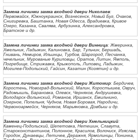
Замена личинки замка входной двери Николаев
:
Первомайск, Южноукраинск, Вознесенск, Новый Буг, Очаков,
Снигиревка, Баштанка, Новая Одесса, Врадиевка, Кривое
Озеро, Казанка, Свалява, Арбузинка, Александровка,
Братское и др.
Замена личинки замка входной двери Винница
: Жмеринка,
Хмельник, Ладыжин, Калиновка, Бар, Тульчин, Бершадь,
Гнивань, Немиров, Ильинцы, Турбов, Шаргород, Песчанка,
чечельник, Мурованые Куриловцы, Оратов, Литин, Ямполь,
Погребище, Стрижавка, Крыжополь, Липовец, Ладыжин,
Могилев-Подольский, Гайсин, Казатин (Козятин) и др.
Замена личинки замка входной двери Житомир
: Бердичев,
Коростень, Новоград-Волынский, Малин, Коростышев, Овруч,
Радомышль, Барановка, Олевск, Черняхов, Андрушевка,
Володарск-Волынский, Романов, Иршанск, Емильчино,
Озерное, Попельня, Чуднов, Новая Боровая, Народичи,
Червоноармейск, Черняхов, Марьяновка, Довбыш и др.
Замена личинки замка входной двери Хмельницкий
:
Каменец-Подольский, Шепетовка, Нетешин, Славута,
Староконстантинов, Полонное, Красилов, Волочиск, Изяслав,
Городок, Дунаевцы, Летичев, Деражня, Ярмолинцы, Понинка,