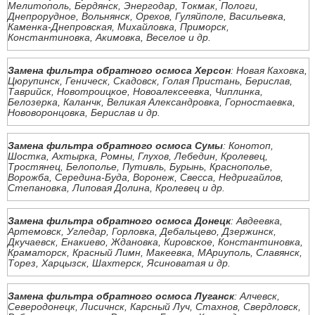
Мелитополь, Бердянск, Энергодар, Токмак, Пологи,
Днепрорудное, Вольнянск, Орехов, Гуляйполе, Васильевка,
Каменка-Днепровская, Михайловка, Приморск,
Константиновка, Акимовка, Веселое и др.
Замена фильтра обратного осмоса Херсон
: Новая Каховка,
Цюрупинск, Геническ, Скадовск, Голая Пристань, Берислав,
Таврийск, Новотроицкое, Новоалексеевка, Чиплинка,
Белозерка, Каланчк, Великая Александровка, Горностаевка,
Нововоронцовка, Берислав и др.
Замена фильтра обратного осмоса Сумы
: Конотоп,
Шостка, Ахтырка, Ромны, Глухов, Лебедин, Кролевец,
Тростянец, Белополье, Путивль, Бурынь, Краснополье,
Ворожба, Середина-Буда, Воронеж, Свесса, Недригайлов,
Степановка, Липовая Долина, Кролевец и др.
Замена фильтра обратного осмоса Донецк
: Авдеевка,
Артемовск, Угледар, Горловка, Дебальцево, Дзержинск,
Дкучаевск, Енакиево, Ждановка, Кировское, Константиновка,
Краматорск, Красный Лимн, Макеевка, МАриуполь, Славянск,
Торез, Харцызск, Шахтерск, Ясиноватая и др.
Замена фильтра обратного осмоса Луганск
: Алчевск,
Северодонецк, Лисичнск, Карсный Луч, Стахнов, Свердловск,