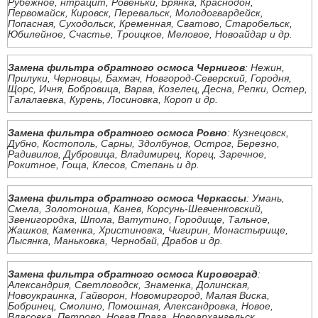
Рубежное, нтрацит, Ровеньки, Брянка, Краснодон,
Первомайск, Кировск, Перевальск, Молодогвардейск,
Попасная, Суходольск, Кременная, Сватово, Старобельск,
Юбилейное, Счастье, Троицкое, Меловое, Новоайдар и др.
Замена фильтра обратного осмоса Чернигов
: Нежин,
Прилуки, Черновцы, Бахмач, Новгород-Северский, Городня,
Щорс, Ичня, Бобровица, Варва, Козелец, Десна, Репки, Остер,
Талалаевка, Курень, Лосиновка, Короп и др.
Замена фильтра обратного осмоса Ровно
: Кузнецовск,
Дубно, Костополь, Сарны, Здолбунов, Острог, Березно,
Радивилов, Дубровица, Владимирец, Корец, Заречное,
Рокитное, Гоща, Клесов, Степань и др.
Замена фильтра обратного осмоса Черкассы
: Умань,
Смела, Золотоноша, Канев, Корсунь-Шевченковский,
Звенигородка, Шпола, Ватутино, Городище, Тальное,
Жашков, Каменка, Христиновка, Чигирин, Монастырище,
Лысянка, Маньковка, Чернобай, Драбов и др.
Замена фильтра обратного осмоса Кировоград
:
Александрия, Светловодск, Знаменка, Долинская,
Новоукраинка, Гайворон, Новомиргород, Малая Виска,
Бобринец, Смолино, Помошная, Александровка, Новое,
Власовка, Петрово, Новая Прага, Новоархангельск,