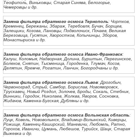
Теофиполь, Виньковцы, Старая Синява, Белогорье,
Чемеровцы и др.
Замена фильтра обратного осмоса Тернополь
: Чортков,
Кременец, Бережаны, Збараж, Теребовля, Бучач, Борщев,
Залещики, Козова, Лановцы, Подволочиск, Почаев, Великая
Березовица, Гусятин, Хворостков, Копычинцы, Зборов,
Монастыриска и др.
Замена фильтра обратного осмоса Ивано-Франковск
:
Калуш, Коломыя, Надворная, Долина, Бурштын, Перегинское,
Болехов, Снятин, Тысменица, Городенка, Тлумач, Косов,
Делятин, Яремче, Рогатин, Ланчин, Богородчаны и др.
Замена фильтра обратного осмоса Львов
: Дрогобыч,
Червоноград, Стрый, Самбор, Борислав, Новояворовск,
Трускавец, Новый Роздол, Золочев, Броды, Сокаль, Стебник,
Винники, Городок, Николаев, Жолква, Яворов, Сосновка,
Жидачов, Каменка-Бугская, Дубляны и др.
Замена фильтра обратного осмоса Волынская область
:
Луцк, Ковель, Нововолынск, Владимир-Волынский, Киверцы,
Рожище, Каменец-Каширский, Маневичи, Любомль, Ратно,
Горохов, Иваничи, Цумань, Любешов, Турийск, Шацк, Старая
Выжевка и др.