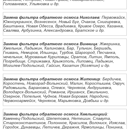
Голованевск, Ульяновка и др.
Замена фильтра обратного осмоса Николаев
: Первомайск,
Южноукраинск, Вознесенск, Новый Буг, Очаков, Снигиревка,
Баштанка, Новая Одесса, Врадиевка, Кривое Озеро, Казанка,
Свалява, Арбузинка, Александровка, Братское и др.
Замена фильтра обратного осмоса Винница
: Жмеринка,
Хмельник, Ладыжин, Калиновка, Бар, Тульчин, Бершадь,
Гнивань, Немиров, Ильинцы, Турбов, Шаргород, Песчанка,
чечельник, Мурованые Куриловцы, Оратов, Литин, Ямполь,
Погребище, Стрижавка, Крыжополь, Липовец, Ладыжин,
Могилев-Подольский, Гайсин, Казатин (Козятин) и др.
Замена фильтра обратного осмоса Житомир
: Бердичев,
Коростень, Новоград-Волынский, Малин, Коростышев, Овруч,
Радомышль, Барановка, Олевск, Черняхов, Андрушевка,
Володарск-Волынский, Романов, Иршанск, Емильчино,
Озерное, Попельня, Чуднов, Новая Боровая, Народичи,
Червоноармейск, Черняхов, Марьяновка, Довбыш и др.
Замена фильтра обратного осмоса Хмельницкий
:
Каменец-Подольский, Шепетовка, Нетешин, Славута,
Староконстантинов, Полонное, Красилов, Волочиск, Изяслав,
Городок, Дунаевцы, Летичев, Деражня, Ярмолинцы, Понинка,