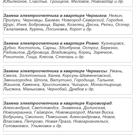
Юбилейное, Счастье, Троицкое, Меловое, Новоайдар и др.
Замена электросчетчика в квартире Чернигов
: Нежин,
Прилуки, Черновцы, Бахмач, Новгород-Северский, Городня,
Щорс, Ичня, Бобровица, Варва, Козелец, Десна, Репки, Остер,
Талалаевка, Курень, Лосиновка, Короп и др.
Замена электросчетчика в квартире Ровно
: Кузнецовск,
Дубно, Костополь, Сарны, Здолбунов, Острог, Березно,
Радивилов, Дубровица, Владимирец, Корец, Заречное,
Рокитное, Гоща, Клесов, Степань и др.
Замена электросчетчика в квартире Черкассы
: Умань,
Смела, Золотоноша, Канев, Корсунь-Шевченковский,
Звенигородка, Шпола, Ватутино, Городище, Тальное,
Жашков, Каменка, Христиновка, Чигирин, Монастырище,
Лысянка, Маньковка, Чернобай, Драбов и др.
Замена электросчетчика в квартире Кировоград
:
Александрия, Светловодск, Знаменка, Долинская,
Новоукраинка, Гайворон, Новомиргород, Малая Виска,
Бобринец, Смолино, Помошная, Александровка, Новое,
Власовка, Петрово, Новая Прага, Новоархангельск,
Голованевск, Ульяновка и др.