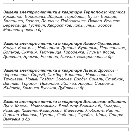
Замена электросчетчика в квартире Тернополь
: Чортков,
Кременец, Бережаны, Збараж, Теребовля, Бучач, Борщев,
Залещики, Козова, Лановцы, Подволочиск, Почаев, Великая
Березовица, Гусятин, Хворостков, Копычинцы, Зборов,
Монастыриска и др.
Замена электросчетчика в квартире Ивано-Франковск
:
Калуш, Коломыя, Надворная, Долина, Бурштын, Перегинское,
Болехов, Снятин, Тысменица, Городенка, Тлумач, Косов,
Делятин, Яремче, Рогатин, Ланчин, Богородчаны и др.
Замена электросчетчика в квартире Львов
: Дрогобыч,
Червоноград, Стрый, Самбор, Борислав, Новояворовск,
Трускавец, Новый Роздол, Золочев, Броды, Сокаль, Стебник,
Винники, Городок, Николаев, Жолква, Яворов, Сосновка,
Жидачов, Каменка-Бугская, Дубляны и др.
Замена электросчетчика в квартире Волынская область
:
Луцк, Ковель, Нововолынск, Владимир-Волынский, Киверцы,
Рожище, Каменец-Каширский, Маневичи, Любомль, Ратно,
Горохов, Иваничи, Цумань, Любешов, Турийск, Шацк, Старая
Выжевка и др.