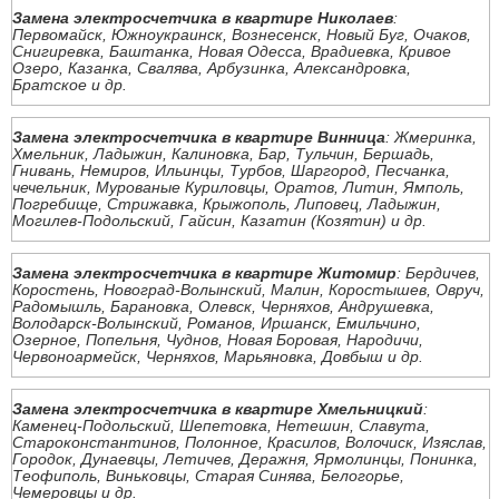
Замена электросчетчика в квартире Николаев
:
Первомайск, Южноукраинск, Вознесенск, Новый Буг, Очаков,
Снигиревка, Баштанка, Новая Одесса, Врадиевка, Кривое
Озеро, Казанка, Свалява, Арбузинка, Александровка,
Братское и др.
Замена электросчетчика в квартире Винница
: Жмеринка,
Хмельник, Ладыжин, Калиновка, Бар, Тульчин, Бершадь,
Гнивань, Немиров, Ильинцы, Турбов, Шаргород, Песчанка,
чечельник, Мурованые Куриловцы, Оратов, Литин, Ямполь,
Погребище, Стрижавка, Крыжополь, Липовец, Ладыжин,
Могилев-Подольский, Гайсин, Казатин (Козятин) и др.
Замена электросчетчика в квартире Житомир
: Бердичев,
Коростень, Новоград-Волынский, Малин, Коростышев, Овруч,
Радомышль, Барановка, Олевск, Черняхов, Андрушевка,
Володарск-Волынский, Романов, Иршанск, Емильчино,
Озерное, Попельня, Чуднов, Новая Боровая, Народичи,
Червоноармейск, Черняхов, Марьяновка, Довбыш и др.
Замена электросчетчика в квартире Хмельницкий
:
Каменец-Подольский, Шепетовка, Нетешин, Славута,
Староконстантинов, Полонное, Красилов, Волочиск, Изяслав,
Городок, Дунаевцы, Летичев, Деражня, Ярмолинцы, Понинка,
Теофиполь, Виньковцы, Старая Синява, Белогорье,
Чемеровцы и др.