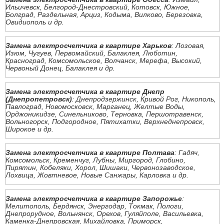
Ильичевск, Белгород-Днестровский, Котовск, Южное,
Болград, Раздельная, Арциз, Кодыма, Вилково, Березовка,
Овидиополь и др.
Замена электросчетчика в квартире Харьков
: Лозовая,
Изюм, Чугуев, Первомайский, Балаклея, Люботин,
Красноград, Комсомольское, Волчанск, Мерефа, Высокий,
Червоный Донец, Балаклея и др.
Замена электросчетчика в квартире Днепр
(Днепропетровск)
: Днепродзержинск, Кривой Рог, Никополь,
Павлоград, Новомосковск, Марганец, Желтые Воды,
Орджоникидзе, Синельниково, Терновка, Першотравенск,
Вольногорск, Подгородное, Пятихатки, Верхнеднепровск,
Широкое и др.
Замена электросчетчика в квартире Полтава
: Гадяч,
Комсомольск, Кременчуг, Лубны, Миргород, Глобино,
Пирятин, Кобеляки, Хорол, Шишаки, Червонозаводское,
Лохвица, Жовтневое, Новые Санжары, Карловка и др.
Замена электросчетчика в квартире Запорожье
:
Мелитополь, Бердянск, Энергодар, Токмак, Пологи,
Днепрорудное, Вольнянск, Орехов, Гуляйполе, Васильевка,
Каменка-Днепровская, Михайловка, Приморск,