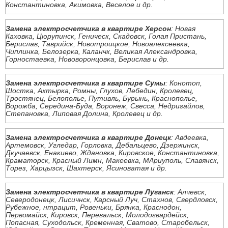
Константиновка, Акимовка, Веселое и др.
Замена электросчетчика в квартире Херсон
: Новая
Каховка, Цюрупинск, Геническ, Скадовск, Голая Пристань,
Берислав, Таврийск, Новотроицкое, Новоалексеевка,
Чиплинка, Белозерка, Каланчк, Великая Александровка,
Горностаевка, Нововоронцовка, Берислав и др.
Замена электросчетчика в квартире Сумы
: Конотоп,
Шостка, Ахтырка, Ромны, Глухов, Лебедин, Кролевец,
Тростянец, Белополье, Путивль, Бурынь, Краснополье,
Ворожба, Середина-Буда, Воронеж, Свесса, Недригайлов,
Степановка, Липовая Долина, Кролевец и др.
Замена электросчетчика в квартире Донецк
: Авдеевка,
Артемовск, Угледар, Горловка, Дебальцево, Дзержинск,
Дкучаевск, Енакиево, Ждановка, Кировское, Константиновка,
Краматорск, Красный Лимн, Макеевка, МАриуполь, Славянск,
Торез, Харцызск, Шахтерск, Ясиноватая и др.
Замена электросчетчика в квартире Луганск
: Алчевск,
Северодонецк, Лисичнск, Карсный Луч, Стахнов, Свердловск,
Рубежное, нтрацит, Ровеньки, Брянка, Краснодон,
Первомайск, Кировск, Перевальск, Молодогвардейск,
Попасная, Суходольск, Кременная, Сватово, Старобельск,