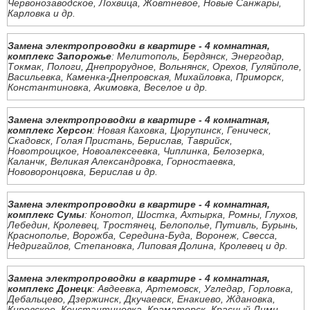
Червонозаводское, Лохвица, Жовтневое, Новые Санжары,
Карловка и др.
Замена электропроводки в квартире - 4 комнатная,
комплекс Запорожье
: Мелитополь, Бердянск, Энергодар,
Токмак, Пологи, Днепрорудное, Вольнянск, Орехов, Гуляйполе,
Васильевка, Каменка-Днепровская, Михайловка, Приморск,
Константиновка, Акимовка, Веселое и др.
Замена электропроводки в квартире - 4 комнатная,
комплекс Херсон
: Новая Каховка, Цюрупинск, Геническ,
Скадовск, Голая Пристань, Берислав, Таврийск,
Новотроицкое, Новоалексеевка, Чиплинка, Белозерка,
Каланчк, Великая Александровка, Горностаевка,
Нововоронцовка, Берислав и др.
Замена электропроводки в квартире - 4 комнатная,
комплекс Сумы
: Конотоп, Шостка, Ахтырка, Ромны, Глухов,
Лебедин, Кролевец, Тростянец, Белополье, Путивль, Бурынь,
Краснополье, Ворожба, Середина-Буда, Воронеж, Свесса,
Недригайлов, Степановка, Липовая Долина, Кролевец и др.
Замена электропроводки в квартире - 4 комнатная,
комплекс Донецк
: Авдеевка, Артемовск, Угледар, Горловка,
Дебальцево, Дзержинск, Дкучаевск, Енакиево, Ждановка,
Кировское, Константиновка, Краматорск, Красный Лимн,