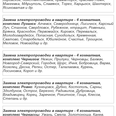
Макеевка, МАриуполь, Славянск, Торез, Харцызск, Шахтерск,
Ясиноватая и др.
Замена электропроводки в квартире - 4 комнатная,
комплекс Луганск
: Алчевск, Северодонецк, Лисичнск, Карсный
Луч, Стахнов, Свердловск, Рубежное, нтрацит, Ровеньки,
Брянка, Краснодон, Первомайск, Кировск, Перевальск,
Молодогвардейск, Попасная, Суходольск, Кременная,
Сватово, Старобельск, Юбилейное, Счастье, Троицкое,
Меловое, Новоайдар и др.
Замена электропроводки в квартире - 4 комнатная,
комплекс Чернигов
: Нежин, Прилуки, Черновцы, Бахмач,
Новгород-Северский, Городня, Щорс, Ичня, Бобровица, Варва,
Козелец, Десна, Репки, Остер, Талалаевка, Курень,
Лосиновка, Короп и др.
Замена электропроводки в квартире - 4 комнатная,
комплекс Ровно
: Кузнецовск, Дубно, Костополь, Сарны,
Здолбунов, Острог, Березно, Радивилов, Дубровица,
Владимирец, Корец, Заречное, Рокитное, Гоща, Клесов,
Степань и др.
Замена электропроводки в квартире - 4 комнатная,
комплекс Черкассы
: Умань, Смела, Золотоноша, Канев,