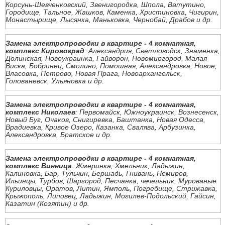
Корсунь-Шевченковский, Звенигородка, Шпола, Ватутино,
Городище, Тальное, Жашков, Каменка, Христиновка, Чигирин,
Монастырище, Лысянка, Маньковка, Чернобай, Драбов и др.
Замена электропроводки в квартире - 4 комнатная,
комплекс Кировоград
: Александрия, Светловодск, Знаменка,
Долинская, Новоукраинка, Гайворон, Новомиргород, Малая
Виска, Бобринец, Смолино, Помошная, Александровка, Новое,
Власовка, Петрово, Новая Прага, Новоархангельск,
Голованевск, Ульяновка и др.
Замена электропроводки в квартире - 4 комнатная,
комплекс Николаев
: Первомайск, Южноукраинск, Вознесенск,
Новый Буг, Очаков, Снигиревка, Баштанка, Новая Одесса,
Врадиевка, Кривое Озеро, Казанка, Свалява, Арбузинка,
Александровка, Братское и др.
Замена электропроводки в квартире - 4 комнатная,
комплекс Винница
: Жмеринка, Хмельник, Ладыжин,
Калиновка, Бар, Тульчин, Бершадь, Гнивань, Немиров,
Ильинцы, Турбов, Шаргород, Песчанка, чечельник, Мурованые
Куриловцы, Оратов, Литин, Ямполь, Погребище, Стрижавка,
Крыжополь, Липовец, Ладыжин, Могилев-Подольский, Гайсин,
Казатин (Козятин) и др.