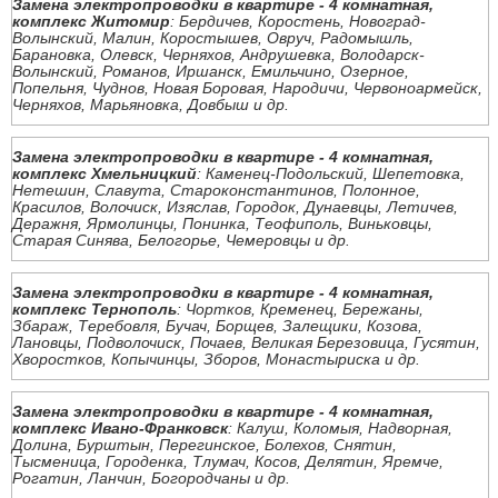
Замена электропроводки в квартире - 4 комнатная,
комплекс Житомир
: Бердичев, Коростень, Новоград-
Волынский, Малин, Коростышев, Овруч, Радомышль,
Барановка, Олевск, Черняхов, Андрушевка, Володарск-
Волынский, Романов, Иршанск, Емильчино, Озерное,
Попельня, Чуднов, Новая Боровая, Народичи, Червоноармейск,
Черняхов, Марьяновка, Довбыш и др.
Замена электропроводки в квартире - 4 комнатная,
комплекс Хмельницкий
: Каменец-Подольский, Шепетовка,
Нетешин, Славута, Староконстантинов, Полонное,
Красилов, Волочиск, Изяслав, Городок, Дунаевцы, Летичев,
Деражня, Ярмолинцы, Понинка, Теофиполь, Виньковцы,
Старая Синява, Белогорье, Чемеровцы и др.
Замена электропроводки в квартире - 4 комнатная,
комплекс Тернополь
: Чортков, Кременец, Бережаны,
Збараж, Теребовля, Бучач, Борщев, Залещики, Козова,
Лановцы, Подволочиск, Почаев, Великая Березовица, Гусятин,
Хворостков, Копычинцы, Зборов, Монастыриска и др.
Замена электропроводки в квартире - 4 комнатная,
комплекс Ивано-Франковск
: Калуш, Коломыя, Надворная,
Долина, Бурштын, Перегинское, Болехов, Снятин,
Тысменица, Городенка, Тлумач, Косов, Делятин, Яремче,
Рогатин, Ланчин, Богородчаны и др.