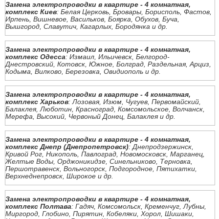
Замена электропроводки в квартире - 4 комнатная,
комплекс Киев
: Белая Церковь, Бровары, Борисполь, Фастов,
Ирпень, Вишневое, Васильков, Боярка, Обухов, Буча,
Вышгород, Славутич, Кагарлых, Бородянка и др.
Замена электропроводки в квартире - 4 комнатная,
комплекс Одесса
: Измаил, Ильичевск, Белгород-
Днестровский, Котовск, Южное, Болград, Раздельная, Арциз,
Кодыма, Вилково, Березовка, Овидиополь и др.
Замена электропроводки в квартире - 4 комнатная,
комплекс Харьков
: Лозовая, Изюм, Чугуев, Первомайский,
Балаклея, Люботин, Красноград, Комсомольское, Волчанск,
Мерефа, Высокий, Червоный Донец, Балаклея и др.
Замена электропроводки в квартире - 4 комнатная,
комплекс Днепр (Днепропетровск)
: Днепродзержинск,
Кривой Рог, Никополь, Павлоград, Новомосковск, Марганец,
Желтые Воды, Орджоникидзе, Синельниково, Терновка,
Першотравенск, Вольногорск, Подгородное, Пятихатки,
Верхнеднепровск, Широкое и др.
Замена электропроводки в квартире - 4 комнатная,
комплекс Полтава
: Гадяч, Комсомольск, Кременчуг, Лубны,
Миргород, Глобино, Пирятин, Кобеляки, Хорол, Шишаки,