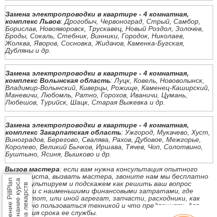
Замена электропроводки в квартире - 4 комнатная,
комплекс Львов
: Дрогобыч, Червоноград, Стрый, Самбор,
Борислав, Новояворовск, Трускавец, Новый Роздол, Золочев,
Броды, Сокаль, Стебник, Винники, Городок, Николаев,
Жолква, Яворов, Сосновка, Жидачов, Каменка-Бугская,
Дубляны и др.
Замена электропроводки в квартире - 4 комнатная,
комплекс Волынская область
: Луцк, Ковель, Нововолынск,
Владимир-Волынский, Киверцы, Рожище, Каменец-Каширский,
Маневичи, Любомль, Ратно, Горохов, Иваничи, Цумань,
Любешов, Турийск, Шацк, Старая Выжевка и др.
Замена электропроводки в квартире - 4 комнатная,
комплекс Закарпатская область
: Ужгород, Мукачево, Хуст,
Виноградов, Берегово, Свалява, Рахов, Дубовое, Межгорье,
Королево, Великий Бычков, Иршава, Тячев, Чоп, Солотвино,
Буштыно, Ясиня, Вышково и др.
Вызов мастера
: если вам нужна консультация опытного
специалиста, вызвать мастера, звоните нам мы бесплатно
Приложение PillPlan
напоминание курса
проконсультируем и подскажем как решить ваш вопрос
приема лекарств
быстро и с наименьшими финансовыми затратами, где
купить тот, или иной агрегат, запчасти, расходники, как
безопасно пользоваться техникой и что предпринять для
продления срока ее службы.