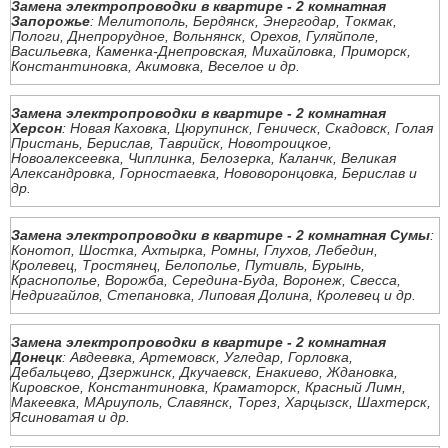
Замена электропроводки в квартире - 2 комнатная
Запорожье
: Мелитополь, Бердянск, Энергодар, Токмак,
Пологи, Днепрорудное, Вольнянск, Орехов, Гуляйполе,
Васильевка, Каменка-Днепровская, Михайловка, Приморск,
Константиновка, Акимовка, Веселое и др.
Замена электропроводки в квартире - 2 комнатная
Херсон
: Новая Каховка, Цюрупинск, Геническ, Скадовск, Голая
Пристань, Берислав, Таврийск, Новотроицкое,
Новоалексеевка, Чиплинка, Белозерка, Каланчк, Великая
Александровка, Горностаевка, Нововоронцовка, Берислав и
др.
Замена электропроводки в квартире - 2 комнатная Сумы
:
Конотоп, Шостка, Ахтырка, Ромны, Глухов, Лебедин,
Кролевец, Тростянец, Белополье, Путивль, Бурынь,
Краснополье, Ворожба, Середина-Буда, Воронеж, Свесса,
Недригайлов, Степановка, Липовая Долина, Кролевец и др.
Замена электропроводки в квартире - 2 комнатная
Донецк
: Авдеевка, Артемовск, Угледар, Горловка,
Дебальцево, Дзержинск, Дкучаевск, Енакиево, Ждановка,
Кировское, Константиновка, Краматорск, Красный Лимн,
Макеевка, МАриуполь, Славянск, Торез, Харцызск, Шахтерск,
Ясиноватая и др.