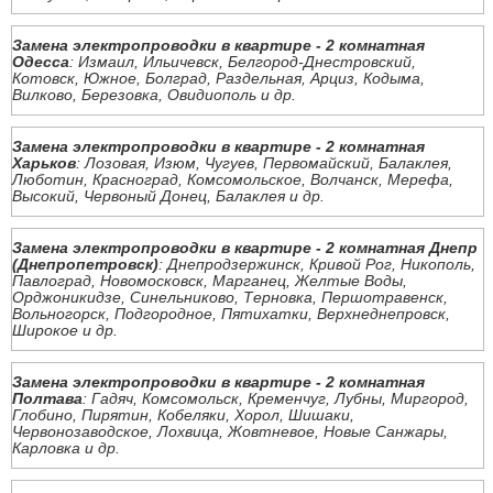
Замена электропроводки в квартире - 2 комнатная
Одесса
: Измаил, Ильичевск, Белгород-Днестровский,
Котовск, Южное, Болград, Раздельная, Арциз, Кодыма,
Вилково, Березовка, Овидиополь и др.
Замена электропроводки в квартире - 2 комнатная
Харьков
: Лозовая, Изюм, Чугуев, Первомайский, Балаклея,
Люботин, Красноград, Комсомольское, Волчанск, Мерефа,
Высокий, Червоный Донец, Балаклея и др.
Замена электропроводки в квартире - 2 комнатная Днепр
(Днепропетровск)
: Днепродзержинск, Кривой Рог, Никополь,
Павлоград, Новомосковск, Марганец, Желтые Воды,
Орджоникидзе, Синельниково, Терновка, Першотравенск,
Вольногорск, Подгородное, Пятихатки, Верхнеднепровск,
Широкое и др.
Замена электропроводки в квартире - 2 комнатная
Полтава
: Гадяч, Комсомольск, Кременчуг, Лубны, Миргород,
Глобино, Пирятин, Кобеляки, Хорол, Шишаки,
Червонозаводское, Лохвица, Жовтневое, Новые Санжары,
Карловка и др.