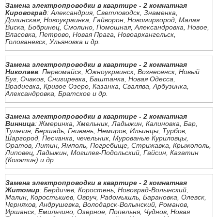
Замена электропроводки в квартире - 2 комнатная
Кировоград
: Александрия, Светловодск, Знаменка,
Долинская, Новоукраинка, Гайворон, Новомиргород, Малая
Виска, Бобринец, Смолино, Помошная, Александровка, Новое,
Власовка, Петрово, Новая Прага, Новоархангельск,
Голованевск, Ульяновка и др.
Замена электропроводки в квартире - 2 комнатная
Николаев
: Первомайск, Южноукраинск, Вознесенск, Новый
Буг, Очаков, Снигиревка, Баштанка, Новая Одесса,
Врадиевка, Кривое Озеро, Казанка, Свалява, Арбузинка,
Александровка, Братское и др.
Замена электропроводки в квартире - 2 комнатная
Винница
: Жмеринка, Хмельник, Ладыжин, Калиновка, Бар,
Тульчин, Бершадь, Гнивань, Немиров, Ильинцы, Турбов,
Шаргород, Песчанка, чечельник, Мурованые Куриловцы,
Оратов, Литин, Ямполь, Погребище, Стрижавка, Крыжополь,
Липовец, Ладыжин, Могилев-Подольский, Гайсин, Казатин
(Козятин) и др.
Замена электропроводки в квартире - 2 комнатная
Житомир
: Бердичев, Коростень, Новоград-Волынский,
Малин, Коростышев, Овруч, Радомышль, Барановка, Олевск,
Черняхов, Андрушевка, Володарск-Волынский, Романов,
Иршанск, Емильчино, Озерное, Попельня, Чуднов, Новая