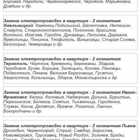
Боровая, Народичи, Червоноармейск, Черняхов, Марьяновка,
Довбыш и др.
Замена электропроводки в квартире - 2 комнатная
Хмельницкий
: Каменец-Подольский, Шепетовка, Нетешин,
Славута, Староконстантинов, Полонное, Красилов,
Волочиск, Изяслав, Городок, Дунаевцы, Летичев, Деражня,
Ярмолинцы, Понинка, Теофиполь, Виньковцы, Старая Синява,
Белогорье, Чемеровцы и др.
Замена электропроводки в квартире - 2 комнатная
Тернополь
: Чортков, Кременец, Бережаны, Збараж,
Теребовля, Бучач, Борщев, Залещики, Козова, Лановцы,
Подволочиск, Почаев, Великая Березовица, Гусятин,
Хворостков, Копычинцы, Зборов, Монастыриска и др.
Замена электропроводки в квартире - 2 комнатная Ивано-
Франковск
: Калуш, Коломыя, Надворная, Долина, Бурштын,
Перегинское, Болехов, Снятин, Тысменица, Городенка,
Тлумач, Косов, Делятин, Яремче, Рогатин, Ланчин,
Богородчаны и др.
Замена электропроводки в квартире - 2 комнатная Львов
:
Дрогобыч, Червоноград, Стрый, Самбор, Борислав,
Новояворовск, Трускавец, Новый Роздол, Золочев, Броды,
Сокаль, Стебник, Винники, Городок, Николаев, Жолква,