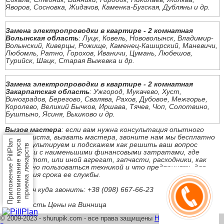
Яворов, Сосновка, Жидачов, Каменка-Бугская, Дубляны и др.
Замена электропроводки в квартире - 2 комнатная
Волынская область
: Луцк, Ковель, Нововолынск, Владимир-
Волынский, Киверцы, Рожище, Каменец-Каширский, Маневичи,
Любомль, Ратно, Горохов, Иваничи, Цумань, Любешов,
Турийск, Шацк, Старая Выжевка и др.
Замена электропроводки в квартире - 2 комнатная
Закарпатская область
: Ужгород, Мукачево, Хуст,
Виноградов, Берегово, Свалява, Рахов, Дубовое, Межгорье,
Королево, Великий Бычков, Иршава, Тячев, Чоп, Солотвино,
Буштыно, Ясиня, Вышково и др.
Вызов мастера
: если вам нужна консультация опытного
специалиста, вызвать мастера, звоните нам мы бесплатно
Приложение PillPlan
напоминание курса
проконсультируем и подскажем как решить ваш вопрос
приема лекарств
быстро и с наименьшими финансовыми затратами, где
купить тот, или иной агрегат, запчасти, расходники, как
безопасно пользоваться техникой и что предпринять для
продления срока ее службы.
Под ключ куда звонить: +38 (098) 667-66-23
Стоимость Цены на Винница
© 2009-2023 - shurupik.com - все права защищены
Написать нам
|