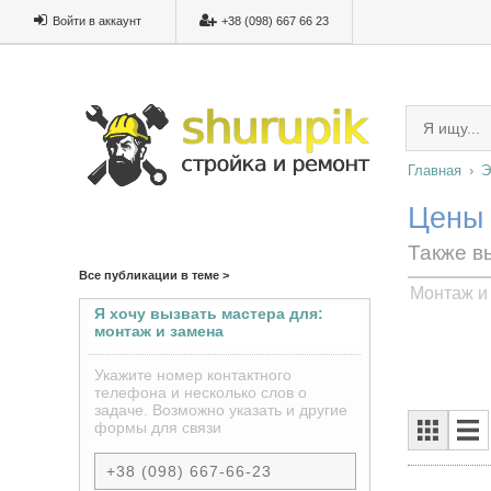
Войти в аккаунт
+38 (098) 667 66 23
Главная
Э
Цены 
Также в
Все публикации в теме >
Монтаж и 
Я хочу вызвать мастера для:
монтаж и замена
электропроводки в квартире
под ключ
Укажите номер контактного
телефона и несколько слов о
задаче. Возможно указать и другие
формы для связи