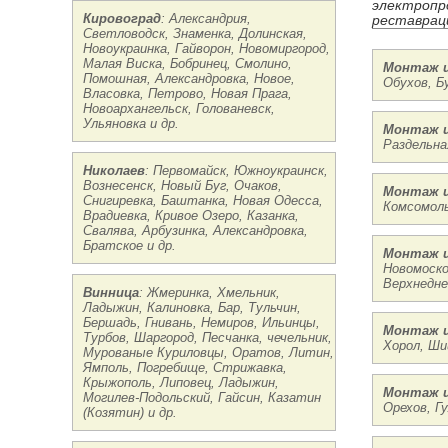
электропро
Кировоград
: Александрия,
реставраци
Светловодск, Знаменка, Долинская,
Новоукраинка, Гайворон, Новомиргород,
Малая Виска, Бобринец, Смолино,
Монтаж и
Помошная, Александровка, Новое,
Обухов, Б
Власовка, Петрово, Новая Прага,
Новоархангельск, Голованевск,
Ульяновка и др.
Монтаж и
Раздельна
Николаев
: Первомайск, Южноукраинск,
Вознесенск, Новый Буг, Очаков,
Монтаж и
Снигиревка, Баштанка, Новая Одесса,
Комсомоль
Врадиевка, Кривое Озеро, Казанка,
Свалява, Арбузинка, Александровка,
Братское и др.
Монтаж и
Новомоско
Верхнедне
Винница
: Жмеринка, Хмельник,
Ладыжин, Калиновка, Бар, Тульчин,
Бершадь, Гнивань, Немиров, Ильинцы,
Монтаж и
Турбов, Шаргород, Песчанка, чечельник,
Хорол, Ши
Мурованые Куриловцы, Оратов, Литин,
Ямполь, Погребище, Стрижавка,
Крыжополь, Липовец, Ладыжин,
Монтаж и
Могилев-Подольский, Гайсин, Казатин
Орехов, Г
(Козятин) и др.