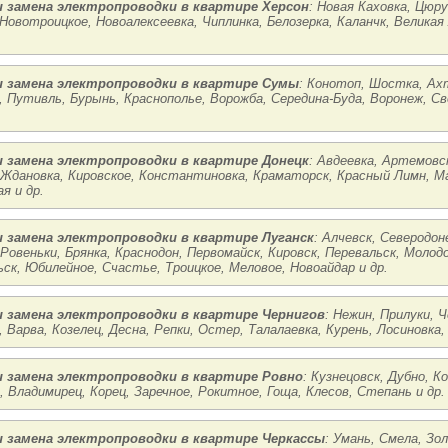
 замена электропроводки в квартире Херсон
: Новая Каховка, Цюру
 Новотроицкое, Новоалексеевка, Чиплинка, Белозерка, Каланчк, Великая
 замена электропроводки в квартире Сумы
: Конотоп, Шостка, Ах
, Путивль, Бурынь, Краснополье, Ворожба, Середина-Буда, Воронеж, Св
 замена электропроводки в квартире Донецк
: Авдеевка, Артемовск
 Ждановка, Кировское, Константиновка, Краматорск, Красный Лимн, Ма
я и др.
 замена электропроводки в квартире Луганск
: Алчевск, Северодон
Ровеньки, Брянка, Краснодон, Первомайск, Кировск, Перевальск, Молод
ск, Юбилейное, Счастье, Троицкое, Меловое, Новоайдар и др.
 замена электропроводки в квартире Чернигов
: Нежин, Прилуки, 
 Варва, Козелец, Десна, Репки, Остер, Талалаевка, Курень, Лосиновка, 
 замена электропроводки в квартире Ровно
: Кузнецовск, Дубно, 
, Владимирец, Корец, Заречное, Рокитное, Гоща, Клесов, Степань и др.
 замена электропроводки в квартире Черкассы
: Умань, Смела, Зо