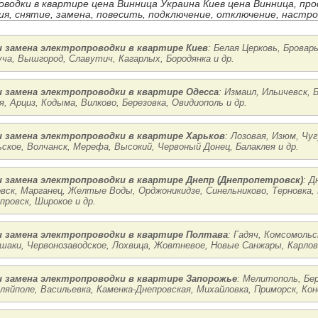
водки в квартире цена Винница Украина Киев цена Винница, пр
я, снятие, замена, повесить, подключение, отключение, настрой
 замена электропроводки в квартире Киев
: Белая Церковь, Бровар
уча, Вышгород, Славутич, Кагарлых, Бородянка и др.
 замена электропроводки в квартире Одесса
: Измаил, Ильичевск,
я, Арциз, Кодыма, Вилково, Березовка, Овидиополь и др.
 замена электропроводки в квартире Харьков
: Лозовая, Изюм, Чу
ское, Волчанск, Мерефа, Высокий, Червоный Донец, Балаклея и др.
 замена электропроводки в квартире Днепр (Днепропетровск)
: Д
вск, Марганец, Желтые Воды, Орджоникидзе, Синельниково, Терновка,
провск, Широкое и др.
 замена электропроводки в квартире Полтава
: Гадяч, Комсомольс
шаки, Червонозаводское, Лохвица, Жовтневое, Новые Санжары, Карловк
 замена электропроводки в квартире Запорожье
: Мелитополь, Бер
уляйполе, Васильевка, Каменка-Днепровская, Михайловка, Приморск, Ко