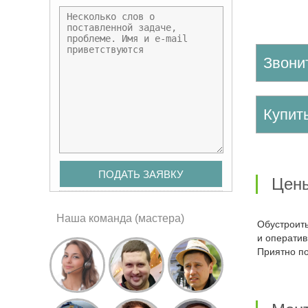
Звони
Купи
Це
Наша команда (мастера)
Обустроить комфорт в жилом помещении без подключения электричества невозможно. Справиться с задачей помогут безболезненно
и оператив
Приятно п