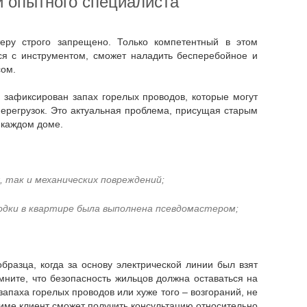
ги опытного специалиста
я с инструментом, сможет наладить бесперебойное и
сом.
перегрузок. Это актуальная проблема, присущая старым
в каждом доме.
, так и механических повреждений;
водки в квартире была выполнена псевдомастером;
ите, что безопасность жильцов должна оставаться на
запаха горелых проводов или хуже того – возгораний, не
жиме клиент сможет получить консультацию относительно