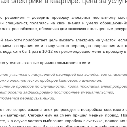
нтаж электрики в квартире: цена за услу
ии специалист, полагаясь на свои знания и умело обращающийс
 электроснабжение, обеспечив дом заказчика столь ценным ресур
твием возгорания сети ввиду частых перепадов напряжения или 
, ведь хотя бы 1 раз в 10-12 лет рекомендовано менять проводку 
жно уточнить главные причины замыкания в сети:
ичие участков с нарушенной изоляцией как вследствие старения
омки электрических приборов бытового назначения;
динение проводов по случайности, когда прокладка электропро
лектросети зафиксировано постороннее вмешательство;
людается перегрузка линии.
ый материал. Сегодня ему на смену пришел медный провод. Помн
те, и в случае частого выбивания «пробок» в счетчике, появления 
е свой звонок мастеру. В случае необходимости, в телефонном ре