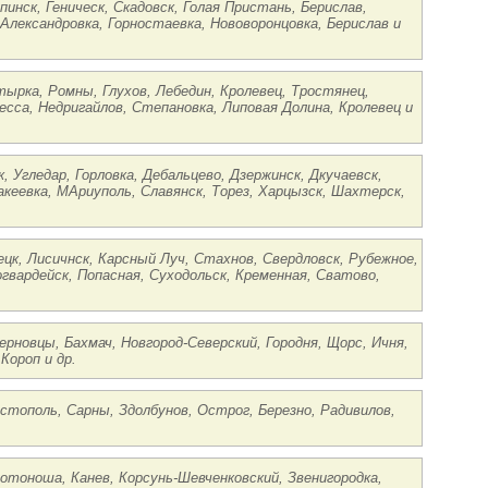
пинск, Геническ, Скадовск, Голая Пристань, Берислав,
 Александровка, Горностаевка, Нововоронцовка, Берислав и
тырка, Ромны, Глухов, Лебедин, Кролевец, Тростянец,
есса, Недригайлов, Степановка, Липовая Долина, Кролевец и
, Угледар, Горловка, Дебальцево, Дзержинск, Дкучаевск,
кеевка, МАриуполь, Славянск, Торез, Харцызск, Шахтерск,
ецк, Лисичнск, Карсный Луч, Стахнов, Свердловск, Рубежное,
огвардейск, Попасная, Суходольск, Кременная, Сватово,
Черновцы, Бахмач, Новгород-Северский, Городня, Щорс, Ичня,
Короп и др.
Костополь, Сарны, Здолбунов, Острог, Березно, Радивилов,
лотоноша, Канев, Корсунь-Шевченковский, Звенигородка,