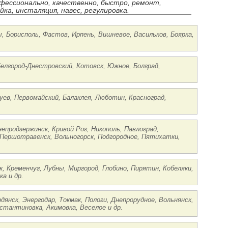
офессионально, качественно, быстро, ремонт,
ка, инсталяция, навес, регулировка.
ы, Борисполь, Фастов, Ирпень, Вишневое, Васильков, Боярка,
 Белгород-Днестровский, Котовск, Южное, Болград,
гуев, Первомайский, Балаклея, Люботин, Красноград,
непродзержинск, Кривой Рог, Никополь, Павлоград,
 Першотравенск, Вольногорск, Подгородное, Пятихатки,
к, Кременчуг, Лубны, Миргород, Глобино, Пирятин, Кобеляки,
а и др.
дянск, Энергодар, Токмак, Пологи, Днепрорудное, Вольнянск,
нстантиновка, Акимовка, Веселое и др.