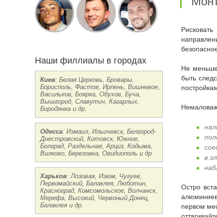
Мо
Рисковать с решением – доверить проводку электрики неопытному мастеру строго запрещено. Только компетентный в этом
направлен
безопасное
Наши филлиалы в городах
Не меньшей важности приобретает цель вызвать электрика на участок, если зафиксирован запах горелых проводов, которые могут
быть следс
Киев
: Белая Церковь, Бровары,
Борисполь, Фастов, Ирпень, Вишневое,
постройкам
Васильков, Боярка, Обухов, Буча,
Вышгород, Славутич, Кагарлых,
Немалова
Бородянка и др.
нал
Одесса
: Измаил, Ильичевск, Белгород-
пол
Днестровский, Котовск, Южное,
Болград, Раздельная, Арциз, Кодыма,
сое
Вилково, Березовка, Овидиополь и др.
в э
наб
Харьков
: Лозовая, Изюм, Чугуев,
Первомайский, Балаклея, Люботин,
Остро встает это вопрос замены электропроводки в постройках советского образца, когда за основу электрической линии был взят
Красноград, Комсомольское, Волчанск,
алюминиев
Мерефа, Высокий, Червоный Донец,
Балаклея и др.
первом мес
оттягивайт