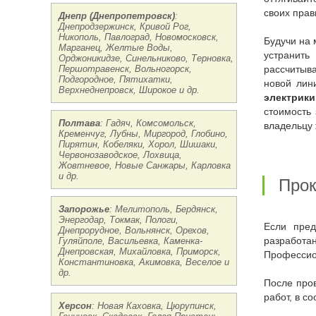
своих прав
Днепр (Днепропетровск)
:
Днепродзержинск, Кривой Рог,
Никополь, Павлоград, Новомосковск,
Будучи на
Марганец, Желтые Воды,
устранить
Орджоникидзе, Синельниково, Терновка,
Першотравенск, Вольногорск,
рассчитыв
Подгородное, Пятихатки,
новой лин
Верхнеднепровск, Широкое и др.
электрики
стоимость 
Полтава
: Гадяч, Комсомольск,
владельцу 
Кременчуг, Лубны, Миргород, Глобино,
Пирятин, Кобеляки, Хорол, Шишаки,
Червонозаводское, Лохвица,
Жовтневое, Новые Санжары, Карловка
и др.
Про
Запорожье
: Мелитополь, Бердянск,
Энергодар, Токмак, Пологи,
Если пре
Днепрорудное, Вольнянск, Орехов,
Гуляйполе, Васильевка, Каменка-
разработ
Днепровская, Михайловка, Приморск,
Профессио
Константиновка, Акимовка, Веселое и
др.
После проведения прокладки проводки, заказчик может рассчитывать на гарантию, что подтверждает составленный Акт проведенных
работ, в с
Херсон
: Новая Каховка, Цюрупинск,