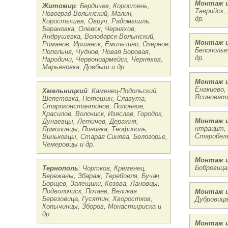
Монтаж и
Житомир
: Бердичев, Коростень,
Таврийск,
Новоград-Волынский, Малин,
др.
Коростышев, Овруч, Радомышль,
Барановка, Олевск, Черняхов,
Андрушевка, Володарск-Волынский,
Монтаж и
Романов, Иршанск, Емильчино, Озерное,
Белополье
Попельня, Чуднов, Новая Боровая,
др.
Народичи, Червоноармейск, Черняхов,
Марьяновка, Довбыш и др.
Монтаж и
Енакиево,
Хмельницкий
: Каменец-Подольский,
Ясиновата
Шепетовка, Нетешин, Славута,
Староконстантинов, Полонное,
Красилов, Волочиск, Изяслав, Городок,
Монтаж и
Дунаевцы, Летичев, Деражня,
нтрацит, 
Ярмолинцы, Понинка, Теофиполь,
Старобель
Виньковцы, Старая Синява, Белогорье,
Чемеровцы и др.
Монтаж и
Бобровица,
Тернополь
: Чортков, Кременец,
Бережаны, Збараж, Теребовля, Бучач,
Борщев, Залещики, Козова, Лановцы,
Подволочиск, Почаев, Великая
Монтаж и
Березовица, Гусятин, Хворостков,
Дубровица
Копычинцы, Зборов, Монастыриска и
др.
Монтаж и