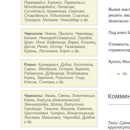
Первомайск, Кировск, Перевальск,
Молодогвардейск, Попасная,
Вызов мастера: если вам нужна консультация опытного специалиста, звоните нам мы бесплатно проконсультируем и подскажем как
Суходольск, Кременная, Сватово,
решить ваш
Старобельск, Юбилейное, Счастье,
Троицкое, Меловое, Новоайдар и др.
безопасно 
Под ключ 
Чернигов
: Нежин, Прилуки, Черновцы,
Бахмач, Новгород-Северский, Городня,
Щорс, Ичня, Бобровица, Варва, Козелец,
Стоимость Цены на Монтаж и замена электропроводки в квартире Винница: реставрация, ремонт, перетяжка, стяжка,
Десна, Репки, Остер, Талалаевка,
отремонтир
Курень, Лосиновка, Короп и др.
Купить Мо
Ровно
: Кузнецовск, Дубно, Костополь,
Сарны, Здолбунов, Острог, Березно,
Радивилов, Дубровица, Владимирец,
др.
Корец, Заречное, Рокитное, Гоща,
Клесов, Степань и др.
Коммен
Черкассы
: Умань, Смела, Золотоноша,
Канев, Корсунь-Шевченковский,
Звенигородка, Шпола, Ватутино,
Городище, Тальное, Жашков, Каменка,
Христиновка, Чигирин, Монастырище,
Лысянка, Маньковка, Чернобай, Драбов
и др.
Теги: Сроч
круглосуто