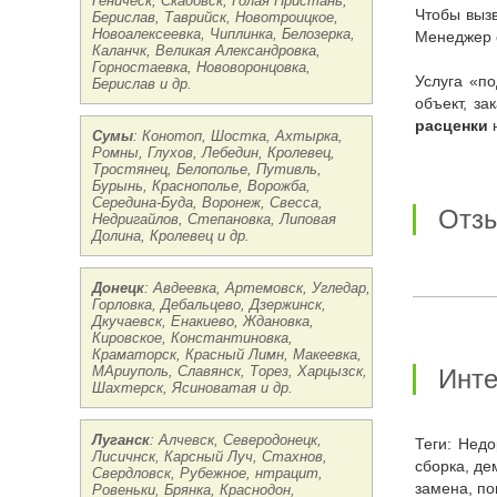
Геническ, Скадовск, Голая Пристань,
Чтобы вызвать электрика на объект, оставьте заявку на сайте либо набирайте контактный номер мобильного телефона: 0662035793.
Берислав, Таврийск, Новотроицкое,
Новоалексеевка, Чиплинка, Белозерка,
Менеджер о
Каланчк, Великая Александровка,
Горностаевка, Нововоронцовка,
Услуга «под ключ» удобна и выгодна клиентам. Специалист возьмется за выполнение всех работ, начиная от выезда и осмотра на
Берислав и др.
объект, з
расценки
н
Сумы
: Конотоп, Шостка, Ахтырка,
Ромны, Глухов, Лебедин, Кролевец,
Тростянец, Белополье, Путивль,
Бурынь, Краснополье, Ворожба,
Середина-Буда, Воронеж, Свесса,
от
Недригайлов, Степановка, Липовая
Долина, Кролевец и др.
Донецк
: Авдеевка, Артемовск, Угледар,
Горловка, Дебальцево, Дзержинск,
Дкучаевск, Енакиево, Ждановка,
Кировское, Константиновка,
Краматорск, Красный Лимн, Макеевка,
МАриуполь, Славянск, Торез, Харцызск,
Инт
Шахтерск, Ясиноватая и др.
Луганск
: Алчевск, Северодонецк,
Теги: Недорого заказать в Виннице Монтаж и замена электропроводки в квартире цена срочно круглосуточно, прайс-лист, монтаж,
Лисичнск, Карсный Луч, Стахнов,
сборка, де
Свердловск, Рубежное, нтрацит,
замена, по
Ровеньки, Брянка, Краснодон,