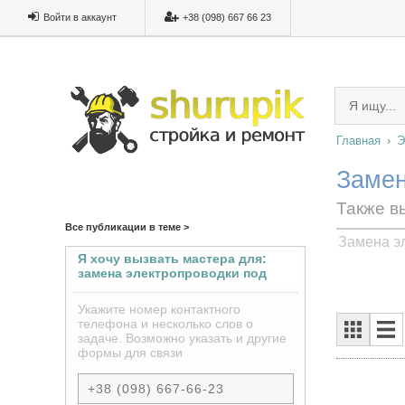
Войти в аккаунт
+38 (098) 667 66 23
Главная
Э
Замен
Также в
Все публикации в теме >
Замена э
Я хочу вызвать мастера для:
замена электропроводки под
ключ
Укажите номер контактного
телефона и несколько слов о
задаче. Возможно указать и другие
формы для связи