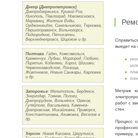
Днепр (Днепропетровск)
:
Днепродзержинск, Кривой Рог,
Никополь, Павлоград, Новомосковск,
Рем
Марганец, Желтые Воды,
Орджоникидзе, Синельниково, Терновка,
Першотравенск, Вольногорск,
Подгородное, Пятихатки,
Верхнеднепровск, Широкое и др.
Справиться с этой задачей без опыта и квалификации успешно практически невозможно. Лучше доверить ее профессионалу. Мастер
выедет на 
Полтава
: Гадяч, Комсомольск,
Кременчуг, Лубны, Миргород, Глобино,
ско
Пирятин, Кобеляки, Хорол, Шишаки,
исп
Червонозаводское, Лохвица,
пла
Жовтневое, Новые Санжары, Карловка
и др.
пло
Метраж кабельных изделий должен быть учтен в плане и просчитан в смете. После разработки планировки установки
Запорожье
: Мелитополь, Бердянск,
Энергодар, Токмак, Пологи,
электропро
Днепрорудное, Вольнянск, Орехов,
работ с за
Гуляйполе, Васильевка, Каменка-
стен.
Днепровская, Михайловка, Приморск,
Константиновка, Акимовка, Веселое и
др.
Процесс сопровождается проделыванием канавок и укреплением в них электрических кабелей. При условии, что выполняется
професси
Херсон
: Новая Каховка, Цюрупинск,
примеру, э