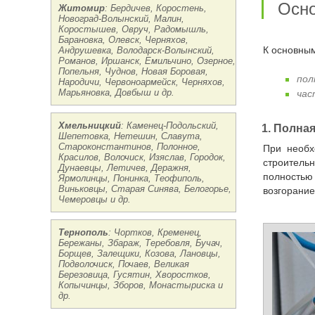
Ос
Житомир
: Бердичев, Коростень,
Новоград-Волынский, Малин,
Коростышев, Овруч, Радомышль,
Барановка, Олевск, Черняхов,
Андрушевка, Володарск-Волынский,
К основны
Романов, Иршанск, Емильчино, Озерное,
Попельня, Чуднов, Новая Боровая,
пол
Народичи, Червоноармейск, Черняхов,
Марьяновка, Довбыш и др.
час
Хмельницкий
: Каменец-Подольский,
1. Полн
Шепетовка, Нетешин, Славута,
Староконстантинов, Полонное,
При необходимости проведения в доме или квартире капитального ремонта либо возведения жилого помещения с «нуля», в
Красилов, Волочиск, Изяслав, Городок,
строитель
Дунаевцы, Летичев, Деражня,
полностью 
Ярмолинцы, Понинка, Теофиполь,
Виньковцы, Старая Синява, Белогорье,
возгорание
Чемеровцы и др.
Тернополь
: Чортков, Кременец,
Бережаны, Збараж, Теребовля, Бучач,
Борщев, Залещики, Козова, Лановцы,
Подволочиск, Почаев, Великая
Березовица, Гусятин, Хворостков,
Копычинцы, Зборов, Монастыриска и
др.