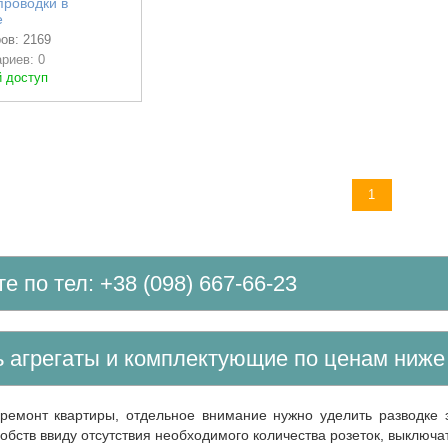
проводки в
е
ов: 2169
риев: 0
 доступ
 к просмотру
1
те по тел: +38 (098) 667-66-23
ть агрегаты и комплектующие по ценам ниж
обств ввиду отсутствия необходимого количества розеток, выключ