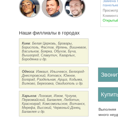
Замена 
панельк
Просмотр
Коммента
Открытый
Наши филлиалы в городах
Доступно
Киев
: Белая Церковь, Бровары,
Борисполь, Фастов, Ирпень, Вишневое,
Васильков, Боярка, Обухов, Буча,
Вышгород, Славутич, Кагарлых,
Бородянка и др.
Одесса
: Измаил, Ильичевск, Белгород-
Звони
Днестровский, Котовск, Южное,
Болград, Раздельная, Арциз, Кодыма,
Вилково, Березовка, Овидиополь и др.
Купи
Харьков
: Лозовая, Изюм, Чугуев,
Первомайский, Балаклея, Люботин,
Красноград, Комсомольское, Волчанск,
Мерефа, Высокий, Червоный Донец,
Выполняя ремонт квартиры, отдельное внимание нужно уделить разводке электропроводки. В обратном случае может возникнуть
Балаклея и др.
много неуд