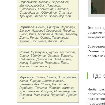
Первомайск, Кировск, Перевальск,
Молодогвардейск, Попасная,
Суходольск, Кременная, Сватово,
Старобельск, Юбилейное, Счастье,
Троицкое, Меловое, Новоайдар и др.
Чернигов
: Нежин, Прилуки, Черновцы,
Это еще один из поводов задуматься, почему стоит доверить ремонт проводки исключительно профессионалам, ведь заниженные
Бахмач, Новгород-Северский, Городня,
расценки 
Щорс, Ичня, Бобровица, Варва, Козелец,
выходом из
Десна, Репки, Остер, Талалаевка,
Курень, Лосиновка, Короп и др.
Заключит
Ремонт п
Ровно
: Кузнецовск, Дубно, Костополь,
Сарны, Здолбунов, Острог, Березно,
приема за
Радивилов, Дубровица, Владимирец,
Корец, Заречное, Рокитное, Гоща,
Клесов, Степань и др.
Где
Черкассы
: Умань, Смела, Золотоноша,
Канев, Корсунь-Шевченковский,
Звенигородка, Шпола, Ватутино,
Городище, Тальное, Жашков, Каменка,
Чтобы рассчитывать на качественный и соответствующий всем требованиям ремонт электричества в квартире, рекомендовано
Христиновка, Чигирин, Монастырище,
обратитьс
Лысянка, Маньковка, Чернобай, Драбов
и др.
разных спе
помещени