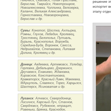
Геническ, Скадовск, Голая Пристань,
решение э
Берислав, Таврийск, Новотроицкое,
испортит в
Новоалексеевка, Чиплинка, Белозерка,
Каланчк, Великая Александровка,
этапу отде
Горностаевка, Нововоронцовка,
Берислав и др.
Сумы
: Конотоп, Шостка, Ахтырка,
Ромны, Глухов, Лебедин, Кролевец,
Тростянец, Белополье, Путивль,
Бурынь, Краснополье, Ворожба,
Середина-Буда, Воронеж, Свесса,
Недригайлов, Степановка, Липовая
Долина, Кролевец и др.
Донецк
: Авдеевка, Артемовск, Угледар,
Горловка, Дебальцево, Дзержинск,
Дкучаевск, Енакиево, Ждановка,
Кировское, Константиновка,
Краматорск, Красный Лимн, Макеевка,
МАриуполь, Славянск, Торез, Харцызск,
Шахтерск, Ясиноватая и др.
Луганск
: Алчевск, Северодонецк,
Лисичнск, Карсный Луч, Стахнов,
Свердловск, Рубежное, нтрацит,
Ровеньки, Брянка, Краснодон,