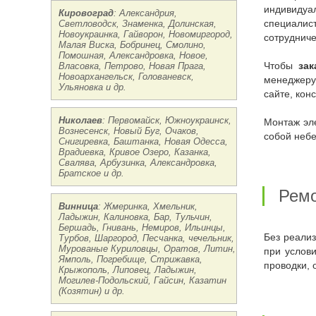
индивидуа
Кировоград
: Александрия,
Светловодск, Знаменка, Долинская,
специалис
Новоукраинка, Гайворон, Новомиргород,
сотрудниче
Малая Виска, Бобринец, Смолино,
Помошная, Александровка, Новое,
Власовка, Петрово, Новая Прага,
Чтобы
зак
Новоархангельск, Голованевск,
менеджеру
Ульяновка и др.
сайте, кон
Николаев
: Первомайск, Южноукраинск,
Монтаж электропроводки – задача ответственная. Доверять ее стоит исключительно профессионалам, ведь любая ошибка влечет за
Вознесенск, Новый Буг, Очаков,
собой небе
Снигиревка, Баштанка, Новая Одесса,
Врадиевка, Кривое Озеро, Казанка,
Свалява, Арбузинка, Александровка,
Братское и др.
Рем
Винница
: Жмеринка, Хмельник,
Ладыжин, Калиновка, Бар, Тульчин,
Бершадь, Гнивань, Немиров, Ильинцы,
Без реализации работающей без сбоев электропроводки создать комфортную обстановку в жилом помещении невозможно. Но даже
Турбов, Шаргород, Песчанка, чечельник,
Мурованые Куриловцы, Оратов, Литин,
при услов
Ямполь, Погребище, Стрижавка,
проводки, 
Крыжополь, Липовец, Ладыжин,
Могилев-Подольский, Гайсин, Казатин
(Козятин) и др.