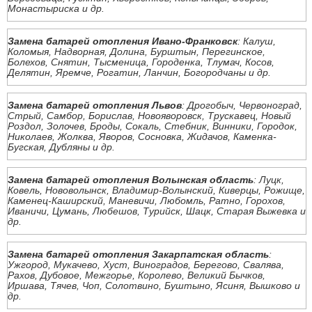
Монастыриска и др.
Замена батарей отопления Ивано-Франковск
: Калуш,
Коломыя, Надворная, Долина, Бурштын, Перегинское,
Болехов, Снятин, Тысменица, Городенка, Тлумач, Косов,
Делятин, Яремче, Рогатин, Ланчин, Богородчаны и др.
Замена батарей отопления Львов
: Дрогобыч, Червоноград,
Стрый, Самбор, Борислав, Новояворовск, Трускавец, Новый
Роздол, Золочев, Броды, Сокаль, Стебник, Винники, Городок,
Николаев, Жолква, Яворов, Сосновка, Жидачов, Каменка-
Бугская, Дубляны и др.
Замена батарей отопления Волынская область
: Луцк,
Ковель, Нововолынск, Владимир-Волынский, Киверцы, Рожище,
Каменец-Каширский, Маневичи, Любомль, Ратно, Горохов,
Иваничи, Цумань, Любешов, Турийск, Шацк, Старая Выжевка и
др.
Замена батарей отопления Закарпатская область
:
Ужгород, Мукачево, Хуст, Виноградов, Берегово, Свалява,
Рахов, Дубовое, Межгорье, Королево, Великий Бычков,
Иршава, Тячев, Чоп, Солотвино, Буштыно, Ясиня, Вышково и
др.