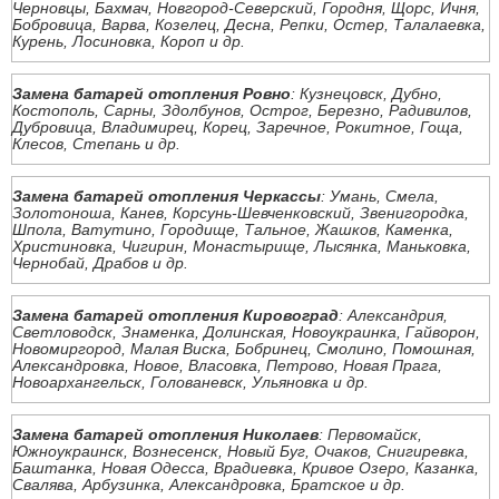
Черновцы, Бахмач, Новгород-Северский, Городня, Щорс, Ичня,
Бобровица, Варва, Козелец, Десна, Репки, Остер, Талалаевка,
Курень, Лосиновка, Короп и др.
Замена батарей отопления Ровно
: Кузнецовск, Дубно,
Костополь, Сарны, Здолбунов, Острог, Березно, Радивилов,
Дубровица, Владимирец, Корец, Заречное, Рокитное, Гоща,
Клесов, Степань и др.
Замена батарей отопления Черкассы
: Умань, Смела,
Золотоноша, Канев, Корсунь-Шевченковский, Звенигородка,
Шпола, Ватутино, Городище, Тальное, Жашков, Каменка,
Христиновка, Чигирин, Монастырище, Лысянка, Маньковка,
Чернобай, Драбов и др.
Замена батарей отопления Кировоград
: Александрия,
Светловодск, Знаменка, Долинская, Новоукраинка, Гайворон,
Новомиргород, Малая Виска, Бобринец, Смолино, Помошная,
Александровка, Новое, Власовка, Петрово, Новая Прага,
Новоархангельск, Голованевск, Ульяновка и др.
Замена батарей отопления Николаев
: Первомайск,
Южноукраинск, Вознесенск, Новый Буг, Очаков, Снигиревка,
Баштанка, Новая Одесса, Врадиевка, Кривое Озеро, Казанка,
Свалява, Арбузинка, Александровка, Братское и др.