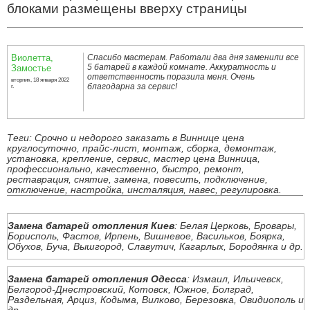
блоками размещены вверху страницы
Виолетта,
Спасибо мастерам. Работали два дня заменили все
5 батарей в каждой комнате. Аккуратность и
Замостье
ответственность поразила меня. Очень
вторник, 18 января 2022
благодарна за сервис!
г.
Теги: Срочно и недорого заказать в Виннице цена
круглосуточно, прайс-лист, монтаж, сборка, демонтаж,
установка, крепление, сервис, мастер цена Винница,
профессионально, качественно, быстро, ремонт,
реставрация, снятие, замена, повесить, подключение,
отключение, настройка, инсталяция, навес, регулировка.
Замена батарей отопления Киев
: Белая Церковь, Бровары,
Борисполь, Фастов, Ирпень, Вишневое, Васильков, Боярка,
Обухов, Буча, Вышгород, Славутич, Кагарлых, Бородянка и др.
Замена батарей отопления Одесса
: Измаил, Ильичевск,
Белгород-Днестровский, Котовск, Южное, Болград,
Раздельная, Арциз, Кодыма, Вилково, Березовка, Овидиополь и