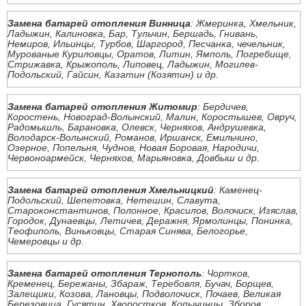
Замена батарей отопления Винница
: Жмеринка, Хмельник,
Ладыжин, Калиновка, Бар, Тульчин, Бершадь, Гнивань,
Немиров, Ильинцы, Турбов, Шаргород, Песчанка, чечельник,
Мурованые Куриловцы, Оратов, Литин, Ямполь, Погребище,
Стрижавка, Крыжополь, Липовец, Ладыжин, Могилев-
Подольский, Гайсин, Казатин (Козятин) и др.
Замена батарей отопления Житомир
: Бердичев,
Коростень, Новоград-Волынский, Малин, Коростышев, Овруч,
Радомышль, Барановка, Олевск, Черняхов, Андрушевка,
Володарск-Волынский, Романов, Иршанск, Емильчино,
Озерное, Попельня, Чуднов, Новая Боровая, Народичи,
Червоноармейск, Черняхов, Марьяновка, Довбыш и др.
Замена батарей отопления Хмельницкий
: Каменец-
Подольский, Шепетовка, Нетешин, Славута,
Староконстантинов, Полонное, Красилов, Волочиск, Изяслав,
Городок, Дунаевцы, Летичев, Деражня, Ярмолинцы, Понинка,
Теофиполь, Виньковцы, Старая Синява, Белогорье,
Чемеровцы и др.
Замена батарей отопления Тернополь
: Чортков,
Кременец, Бережаны, Збараж, Теребовля, Бучач, Борщев,
Залещики, Козова, Лановцы, Подволочиск, Почаев, Великая
Березовица, Гусятин, Хворостков, Копычинцы, Зборов,