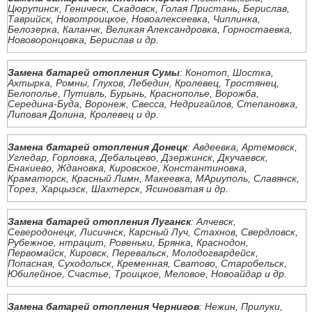
Цюрупинск, Геническ, Скадовск, Голая Пристань, Берислав,
Таврийск, Новотроицкое, Новоалексеевка, Чиплинка,
Белозерка, Каланчк, Великая Александровка, Горностаевка,
Нововоронцовка, Берислав и др.
Замена батарей отопления Сумы
: Конотоп, Шостка,
Ахтырка, Ромны, Глухов, Лебедин, Кролевец, Тростянец,
Белополье, Путивль, Бурынь, Краснополье, Ворожба,
Середина-Буда, Воронеж, Свесса, Недригайлов, Степановка,
Липовая Долина, Кролевец и др.
Замена батарей отопления Донецк
: Авдеевка, Артемовск,
Угледар, Горловка, Дебальцево, Дзержинск, Дкучаевск,
Енакиево, Ждановка, Кировское, Константиновка,
Краматорск, Красный Лимн, Макеевка, МАриуполь, Славянск,
Торез, Харцызск, Шахтерск, Ясиноватая и др.
Замена батарей отопления Луганск
: Алчевск,
Северодонецк, Лисичнск, Карсный Луч, Стахнов, Свердловск,
Рубежное, нтрацит, Ровеньки, Брянка, Краснодон,
Первомайск, Кировск, Перевальск, Молодогвардейск,
Попасная, Суходольск, Кременная, Сватово, Старобельск,
Юбилейное, Счастье, Троицкое, Меловое, Новоайдар и др.
Замена батарей отопления Чернигов
: Нежин, Прилуки,