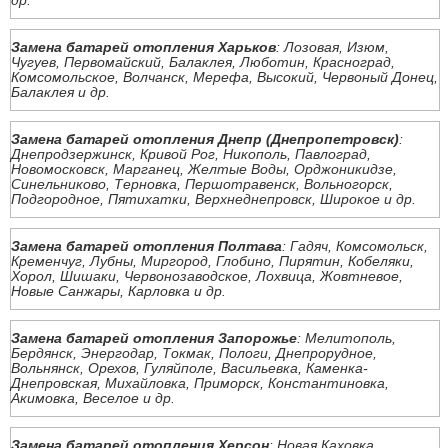
др.
Замена батарей отопления Харьков
: Лозовая, Изюм,
Чугуев, Первомайский, Балаклея, Люботин, Красноград,
Комсомольское, Волчанск, Мерефа, Высокий, Червоный Донец,
Балаклея и др.
Замена батарей отопления Днепр (Днепропетровск)
:
Днепродзержинск, Кривой Рог, Никополь, Павлоград,
Новомосковск, Марганец, Желтые Воды, Орджоникидзе,
Синельниково, Терновка, Першотравенск, Вольногорск,
Подгородное, Пятихатки, Верхнеднепровск, Широкое и др.
Замена батарей отопления Полтава
: Гадяч, Комсомольск,
Кременчуг, Лубны, Миргород, Глобино, Пирятин, Кобеляки,
Хорол, Шишаки, Червонозаводское, Лохвица, Жовтневое,
Новые Санжары, Карловка и др.
Замена батарей отопления Запорожье
: Мелитополь,
Бердянск, Энергодар, Токмак, Пологи, Днепрорудное,
Вольнянск, Орехов, Гуляйполе, Васильевка, Каменка-
Днепровская, Михайловка, Приморск, Константиновка,
Акимовка, Веселое и др.
Замена батарей отопления Херсон
: Новая Каховка,