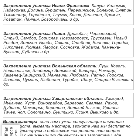
Закрепление унитаза Ивано-Франковск
: Калуш, Коломыя,
Надворная, Долина, Бурштын, Перегинское, Болехов, Снятин,
Тысменица, Городенка, Тлумач, Косов, Делятин, Яремче,
Рогатин, Ланчин, Богородчаны и др.
Закрепление унитаза Львов
: Дрогобыч, Червоноград,
Стрый, Самбор, Борислав, Новояворовск, Трускавец, Новый
Роздол, Золочев, Броды, Сокаль, Стебник, Винники, Городок,
Николаев, Жолква, Яворов, Сосновка, Жидачов, Каменка-
Бугская, Дубляны и др.
Закрепление унитаза Волынская область
: Луцк, Ковель,
Нововолынск, Владимир-Волынский, Киверцы, Рожище,
Каменец-Каширский, Маневичи, Любомль, Ратно, Горохов,
Иваничи, Цумань, Любешов, Турийск, Шацк, Старая Выжевка и
др.
Закрепление унитаза Закарпатская область
: Ужгород,
Мукачево, Хуст, Виноградов, Берегово, Свалява, Рахов,
Дубовое, Межгорье, Королево, Великий Бычков, Иршава,
Тячев, Чоп, Солотвино, Буштыно, Ясиня, Вышково и др.
Вызов мастера
: если вам нужна консультация опытного
специалиста, вызвать мастера, звоните нам мы бесплатно
проконсультируем и подскажем как решить ваш вопрос
быстро и с наименьшими финансовыми затратами, где