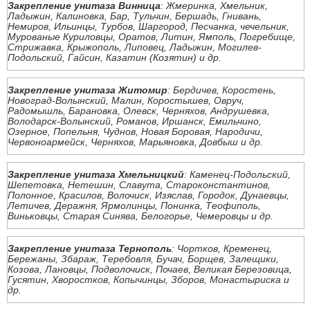
Закрепление унитаза Винница
: Жмеринка, Хмельник,
Ладыжин, Калиновка, Бар, Тульчин, Бершадь, Гнивань,
Немиров, Ильинцы, Турбов, Шаргород, Песчанка, чечельник,
Мурованые Куриловцы, Оратов, Литин, Ямполь, Погребище,
Стрижавка, Крыжополь, Липовец, Ладыжин, Могилев-
Подольский, Гайсин, Казатин (Козятин) и др.
Закрепление унитаза Житомир
: Бердичев, Коростень,
Новоград-Волынский, Малин, Коростышев, Овруч,
Радомышль, Барановка, Олевск, Черняхов, Андрушевка,
Володарск-Волынский, Романов, Иршанск, Емильчино,
Озерное, Попельня, Чуднов, Новая Боровая, Народичи,
Червоноармейск, Черняхов, Марьяновка, Довбыш и др.
Закрепление унитаза Хмельницкий
: Каменец-Подольский,
Шепетовка, Нетешин, Славута, Староконстантинов,
Полонное, Красилов, Волочиск, Изяслав, Городок, Дунаевцы,
Летичев, Деражня, Ярмолинцы, Понинка, Теофиполь,
Виньковцы, Старая Синява, Белогорье, Чемеровцы и др.
Закрепление унитаза Тернополь
: Чортков, Кременец,
Бережаны, Збараж, Теребовля, Бучач, Борщев, Залещики,
Козова, Лановцы, Подволочиск, Почаев, Великая Березовица,
Гусятин, Хворостков, Копычинцы, Зборов, Монастыриска и
др.