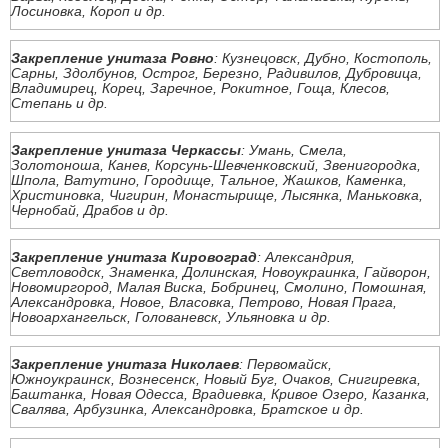
Лосиновка, Короп и др.
Закрепление унитаза Ровно
: Кузнецовск, Дубно, Костополь,
Сарны, Здолбунов, Острог, Березно, Радивилов, Дубровица,
Владимирец, Корец, Заречное, Рокитное, Гоща, Клесов,
Степань и др.
Закрепление унитаза Черкассы
: Умань, Смела,
Золотоноша, Канев, Корсунь-Шевченковский, Звенигородка,
Шпола, Ватутино, Городище, Тальное, Жашков, Каменка,
Христиновка, Чигирин, Монастырище, Лысянка, Маньковка,
Чернобай, Драбов и др.
Закрепление унитаза Кировоград
: Александрия,
Светловодск, Знаменка, Долинская, Новоукраинка, Гайворон,
Новомиргород, Малая Виска, Бобринец, Смолино, Помошная,
Александровка, Новое, Власовка, Петрово, Новая Прага,
Новоархангельск, Голованевск, Ульяновка и др.
Закрепление унитаза Николаев
: Первомайск,
Южноукраинск, Вознесенск, Новый Буг, Очаков, Снигиревка,
Баштанка, Новая Одесса, Врадиевка, Кривое Озеро, Казанка,
Свалява, Арбузинка, Александровка, Братское и др.