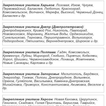
Закрепление унитаза Харьков
: Лозовая, Изюм, Чугуев,
Первомайский, Балаклея, Люботин, Красноград,
Комсомольское, Волчанск, Мерефа, Высокий, Червоный Донец,
Балаклея и др.
Закрепление унитаза Днепр (Днепропетровск)
:
Днепродзержинск, Кривой Рог, Никополь, Павлоград,
Новомосковск, Марганец, Желтые Воды, Орджоникидзе,
Синельниково, Терновка, Першотравенск, Вольногорск,
Подгородное, Пятихатки, Верхнеднепровск, Широкое и др.
Закрепление унитаза Полтава
: Гадяч, Комсомольск,
Кременчуг, Лубны, Миргород, Глобино, Пирятин, Кобеляки,
Хорол, Шишаки, Червонозаводское, Лохвица, Жовтневое,
Новые Санжары, Карловка и др.
Закрепление унитаза Запорожье
: Мелитополь, Бердянск,
Энергодар, Токмак, Пологи, Днепрорудное, Вольнянск,
Орехов, Гуляйполе, Васильевка, Каменка-Днепровская,
Михайловка, Приморск, Константиновка, Акимовка, Веселое и
др.
Закрепление унитаза Херсон
: Новая Каховка, Цюрупинск,
Геническ, Скадовск, Голая Пристань, Берислав, Таврийск,