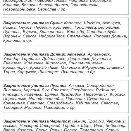
Новотроицкое, Новоалексеевка, Чиплинка, Белозерка,
Каланчк, Великая Александровка, Горностаевка,
Нововоронцовка, Берислав и др.
Закрепление унитаза Сумы
: Конотоп, Шостка, Ахтырка,
Ромны, Глухов, Лебедин, Кролевец, Тростянец, Белополье,
Путивль, Бурынь, Краснополье, Ворожба, Середина-Буда,
Воронеж, Свесса, Недригайлов, Степановка, Липовая Долина,
Кролевец и др.
Закрепление унитаза Донецк
: Авдеевка, Артемовск,
Угледар, Горловка, Дебальцево, Дзержинск, Дкучаевск,
Енакиево, Ждановка, Кировское, Константиновка,
Краматорск, Красный Лимн, Макеевка, МАриуполь, Славянск,
Торез, Харцызск, Шахтерск, Ясиноватая и др.
Закрепление унитаза Луганск
: Алчевск, Северодонецк,
Лисичнск, Карсный Луч, Стахнов, Свердловск, Рубежное,
нтрацит, Ровеньки, Брянка, Краснодон, Первомайск, Кировск,
Перевальск, Молодогвардейск, Попасная, Суходольск,
Кременная, Сватово, Старобельск, Юбилейное, Счастье,
Троицкое, Меловое, Новоайдар и др.
Закрепление унитаза Чернигов
: Нежин, Прилуки, Черновцы,
Бахмач, Новгород-Северский, Городня, Щорс, Ичня, Бобровица,
Варва, Козелец, Десна, Репки, Остер, Талалаевка, Курень,