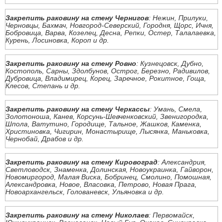
Закрепить раковину на стену Чернигов
: Нежин, Прилуки,
Черновцы, Бахмач, Новгород-Северский, Городня, Щорс, Ичня,
Бобровица, Варва, Козелец, Десна, Репки, Остер, Талалаевка,
Курень, Лосиновка, Короп и др.
Закрепить раковину на стену Ровно
: Кузнецовск, Дубно,
Костополь, Сарны, Здолбунов, Острог, Березно, Радивилов,
Дубровица, Владимирец, Корец, Заречное, Рокитное, Гоща,
Клесов, Степань и др.
Закрепить раковину на стену Черкассы
: Умань, Смела,
Золотоноша, Канев, Корсунь-Шевченковский, Звенигородка,
Шпола, Ватутино, Городище, Тальное, Жашков, Каменка,
Христиновка, Чигирин, Монастырище, Лысянка, Маньковка,
Чернобай, Драбов и др.
Закрепить раковину на стену Кировоград
: Александрия,
Светловодск, Знаменка, Долинская, Новоукраинка, Гайворон,
Новомиргород, Малая Виска, Бобринец, Смолино, Помошная,
Александровка, Новое, Власовка, Петрово, Новая Прага,
Новоархангельск, Голованевск, Ульяновка и др.
Закрепить раковину на стену Николаев
: Первомайск,