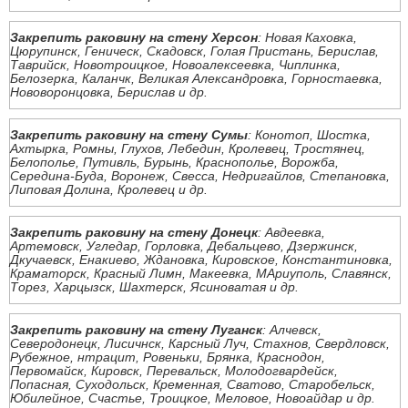
Закрепить раковину на стену Херсон
: Новая Каховка,
Цюрупинск, Геническ, Скадовск, Голая Пристань, Берислав,
Таврийск, Новотроицкое, Новоалексеевка, Чиплинка,
Белозерка, Каланчк, Великая Александровка, Горностаевка,
Нововоронцовка, Берислав и др.
Закрепить раковину на стену Сумы
: Конотоп, Шостка,
Ахтырка, Ромны, Глухов, Лебедин, Кролевец, Тростянец,
Белополье, Путивль, Бурынь, Краснополье, Ворожба,
Середина-Буда, Воронеж, Свесса, Недригайлов, Степановка,
Липовая Долина, Кролевец и др.
Закрепить раковину на стену Донецк
: Авдеевка,
Артемовск, Угледар, Горловка, Дебальцево, Дзержинск,
Дкучаевск, Енакиево, Ждановка, Кировское, Константиновка,
Краматорск, Красный Лимн, Макеевка, МАриуполь, Славянск,
Торез, Харцызск, Шахтерск, Ясиноватая и др.
Закрепить раковину на стену Луганск
: Алчевск,
Северодонецк, Лисичнск, Карсный Луч, Стахнов, Свердловск,
Рубежное, нтрацит, Ровеньки, Брянка, Краснодон,
Первомайск, Кировск, Перевальск, Молодогвардейск,
Попасная, Суходольск, Кременная, Сватово, Старобельск,
Юбилейное, Счастье, Троицкое, Меловое, Новоайдар и др.