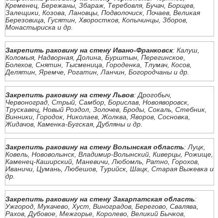
Кременец, Бережаны, Збараж, Теребовля, Бучач, Борщев,
Залещики, Козова, Лановцы, Подволочиск, Почаев, Великая
Березовица, Гусятин, Хворостков, Копычинцы, Зборов,
Монастыриска и др.
Закрепить раковину на стену Ивано-Франковск
: Калуш,
Коломыя, Надворная, Долина, Бурштын, Перегинское,
Болехов, Снятин, Тысменица, Городенка, Тлумач, Косов,
Делятин, Яремче, Рогатин, Ланчин, Богородчаны и др.
Закрепить раковину на стену Львов
: Дрогобыч,
Червоноград, Стрый, Самбор, Борислав, Новояворовск,
Трускавец, Новый Роздол, Золочев, Броды, Сокаль, Стебник,
Винники, Городок, Николаев, Жолква, Яворов, Сосновка,
Жидачов, Каменка-Бугская, Дубляны и др.
Закрепить раковину на стену Волынская область
: Луцк,
Ковель, Нововолынск, Владимир-Волынский, Киверцы, Рожище,
Каменец-Каширский, Маневичи, Любомль, Ратно, Горохов,
Иваничи, Цумань, Любешов, Турийск, Шацк, Старая Выжевка и
др.
Закрепить раковину на стену Закарпатская область
:
Ужгород, Мукачево, Хуст, Виноградов, Берегово, Свалява,
Рахов, Дубовое, Межгорье, Королево, Великий Бычков,