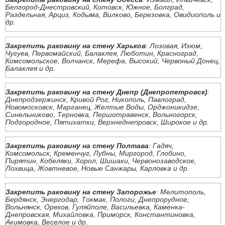
Белгород-Днестровский, Котовск, Южное, Болград,
Раздельная, Арциз, Кодыма, Вилково, Березовка, Овидиополь и
др.
Закрепить раковину на стену Харьков
: Лозовая, Изюм,
Чугуев, Первомайский, Балаклея, Люботин, Красноград,
Комсомольское, Волчанск, Мерефа, Высокий, Червоный Донец,
Балаклея и др.
Закрепить раковину на стену Днепр (Днепропетровск)
:
Днепродзержинск, Кривой Рог, Никополь, Павлоград,
Новомосковск, Марганец, Желтые Воды, Орджоникидзе,
Синельниково, Терновка, Першотравенск, Вольногорск,
Подгородное, Пятихатки, Верхнеднепровск, Широкое и др.
Закрепить раковину на стену Полтава
: Гадяч,
Комсомольск, Кременчуг, Лубны, Миргород, Глобино,
Пирятин, Кобеляки, Хорол, Шишаки, Червонозаводское,
Лохвица, Жовтневое, Новые Санжары, Карловка и др.
Закрепить раковину на стену Запорожье
: Мелитополь,
Бердянск, Энергодар, Токмак, Пологи, Днепрорудное,
Вольнянск, Орехов, Гуляйполе, Васильевка, Каменка-
Днепровская, Михайловка, Приморск, Константиновка,
Акимовка, Веселое и др.