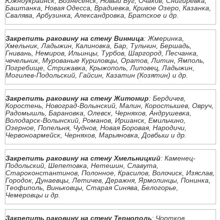
Южноукраинск, Вознесенск, Новый Буг, Очаков, Снигиревка,
Баштанка, Новая Одесса, Врадиевка, Кривое Озеро, Казанка,
Свалява, Арбузинка, Александровка, Братское и др.
Закрепить раковину на стену Винница
: Жмеринка,
Хмельник, Ладыжин, Калиновка, Бар, Тульчин, Бершадь,
Гнивань, Немиров, Ильинцы, Турбов, Шаргород, Песчанка,
чечельник, Мурованые Куриловцы, Оратов, Литин, Ямполь,
Погребище, Стрижавка, Крыжополь, Липовец, Ладыжин,
Могилев-Подольский, Гайсин, Казатин (Козятин) и др.
Закрепить раковину на стену Житомир
: Бердичев,
Коростень, Новоград-Волынский, Малин, Коростышев, Овруч,
Радомышль, Барановка, Олевск, Черняхов, Андрушевка,
Володарск-Волынский, Романов, Иршанск, Емильчино,
Озерное, Попельня, Чуднов, Новая Боровая, Народичи,
Червоноармейск, Черняхов, Марьяновка, Довбыш и др.
Закрепить раковину на стену Хмельницкий
: Каменец-
Подольский, Шепетовка, Нетешин, Славута,
Староконстантинов, Полонное, Красилов, Волочиск, Изяслав,
Городок, Дунаевцы, Летичев, Деражня, Ярмолинцы, Понинка,
Теофиполь, Виньковцы, Старая Синява, Белогорье,
Чемеровцы и др.
Закрепить раковину на стену Тернополь
: Чортков,