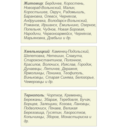
Житомир
: Бердичев, Коростень,
Новоград-Волынский, Малин,
Коростышев, Овруч, Радомышль,
Барановка, Олевск, Черняхов,
Андрушевка, Володарск-Волынский,
Романов, Иршанск, Емильчино, Озерное,
Попельня, Чуднов, Новая Боровая,
Народичи, Червоноармейск, Черняхов,
Марьяновка, Довбыш и др.
Хмельницкий
: Каменец-Подольский,
Шепетовка, Нетешин, Славута,
Староконстантинов, Полонное,
Красилов, Волочиск, Изяслав, Городок,
Дунаевцы, Летичев, Деражня,
Ярмолинцы, Понинка, Теофиполь,
Виньковцы, Старая Синява, Белогорье,
Чемеровцы и др.
Тернополь
: Чортков, Кременец,
Бережаны, Збараж, Теребовля, Бучач,
Борщев, Залещики, Козова, Лановцы,
Подволочиск, Почаев, Великая
Березовица, Гусятин, Хворостков,
Копычинцы, Зборов, Монастыриска и
др.