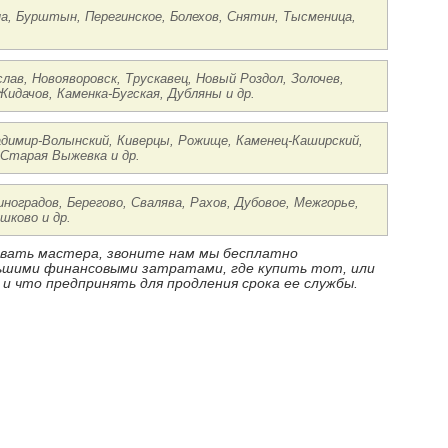
на, Бурштын, Перегинское, Болехов, Снятин, Тысменица,
лав, Новояворовск, Трускавец, Новый Роздол, Золочев,
Жидачов, Каменка-Бугская, Дубляны и др.
ладимир-Волынский, Киверцы, Рожище, Каменец-Каширский,
 Старая Выжевка и др.
иноградов, Берегово, Свалява, Рахов, Дубовое, Межгорье,
шково и др.
ызвать мастера, звоните нам мы бесплатно
ньшими финансовыми затратами, где купить тот, или
 и что предпринять для продления срока ее службы.