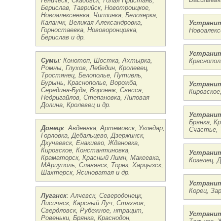
Геническ, Скадовск, Голая Пристань,
Берислав, Таврийск, Новотроицкое,
Новоалексеевка, Чиплинка, Белозерка,
Каланчк, Великая Александровка,
Устранит
Горностаевка, Нововоронцовка,
Новоалекс
Берислав и др.
Устрани
Сумы
: Конотоп, Шостка, Ахтырка,
Краснопол
Ромны, Глухов, Лебедин, Кролевец,
Тростянец, Белополье, Путивль,
Бурынь, Краснополье, Ворожба,
Устранит
Середина-Буда, Воронеж, Свесса,
Кировское
Недригайлов, Степановка, Липовая
Долина, Кролевец и др.
Устранит
Брянка, К
Донецк
: Авдеевка, Артемовск, Угледар,
Счастье, 
Горловка, Дебальцево, Дзержинск,
Дкучаевск, Енакиево, Ждановка,
Кировское, Константиновка,
Устранит
Краматорск, Красный Лимн, Макеевка,
Козелец, Д
МАриуполь, Славянск, Торез, Харцызск,
Шахтерск, Ясиноватая и др.
Устрани
Корец, За
Луганск
: Алчевск, Северодонецк,
Лисичнск, Карсный Луч, Стахнов,
Свердловск, Рубежное, нтрацит,
Устранит
Ровеньки, Брянка, Краснодон,