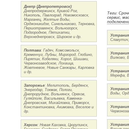
Днепр (Днепропетровск)
:
Днепродзержинск, Кривой Рог,
Теги: Сроч
Никополь, Павлоград, Новомосковск,
сервис, ма
Марганец, Желтые Воды,
подключени
Орджоникидзе, Синельниково, Терновка,
Першотравенск, Вольногорск,
Подгородное, Пятихатки,
Устранит
Верхнеднепровск, Широкое и др.
Славутич,
Полтава
: Гадяч, Комсомольск,
Устранит
Кременчуг, Лубны, Миргород, Глобино,
Вилково, Б
Пирятин, Кобеляки, Хорол, Шишаки,
Червонозаводское, Лохвица,
Жовтневое, Новые Санжары, Карловка
Устранит
и др.
Мерефа, В
Запорожье
: Мелитополь, Бердянск,
Устранит
Энергодар, Токмак, Пологи,
Воды, Орд
Днепрорудное, Вольнянск, Орехов,
Гуляйполе, Васильевка, Каменка-
Днепровская, Михайловка, Приморск,
Устрани
Константиновка, Акимовка, Веселое и
Червоноза
др.
Устранит
Херсон
: Новая Каховка, Цюрупинск,
Васильевк