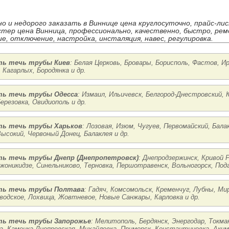
но и недорого заказать в Виннице цена круглосуточно, прайс-ли
стер цена Винница, профессионально, качественно, быстро, рем
е, отключение, настройка, инсталяция, навес, регулировка.
ь течь трубы Киев
: Белая Церковь, Бровары, Борисполь, Фастов, И
 Кагарлых, Бородянка и др.
ь течь трубы Одесса
: Измаил, Ильичевск, Белгород-Днестровский, 
ерезовка, Овидиополь и др.
ь течь трубы Харьков
: Лозовая, Изюм, Чугуев, Первомайский, Бала
ысокий, Червоный Донец, Балаклея и др.
ь течь трубы Днепр (Днепропетровск)
: Днепродзержинск, Кривой 
жоникидзе, Синельниково, Терновка, Першотравенск, Вольногорск, Под
ть течь трубы Полтава
: Гадяч, Комсомольск, Кременчуг, Лубны, Ми
водское, Лохвица, Жовтневое, Новые Санжары, Карловка и др.
ь течь трубы Запорожье
: Мелитополь, Бердянск, Энергодар, Токмак
а, Каменка-Днепровская, Михайловка, Приморск, Константиновка, Акимо