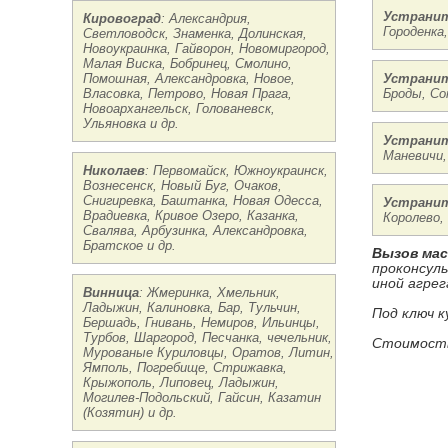
Устранит
Кировоград
: Александрия,
Городенка
Светловодск, Знаменка, Долинская,
Новоукраинка, Гайворон, Новомиргород,
Малая Виска, Бобринец, Смолино,
Помошная, Александровка, Новое,
Устрани
Власовка, Петрово, Новая Прага,
Броды, Со
Новоархангельск, Голованевск,
Ульяновка и др.
Устранит
Маневичи,
Николаев
: Первомайск, Южноукраинск,
Вознесенск, Новый Буг, Очаков,
Снигиревка, Баштанка, Новая Одесса,
Устранит
Врадиевка, Кривое Озеро, Казанка,
Королево,
Свалява, Арбузинка, Александровка,
Братское и др.
Вызов ма
проконсул
иной агрег
Винница
: Жмеринка, Хмельник,
Ладыжин, Калиновка, Бар, Тульчин,
Под ключ к
Бершадь, Гнивань, Немиров, Ильинцы,
Турбов, Шаргород, Песчанка, чечельник,
Стоимость
Мурованые Куриловцы, Оратов, Литин,
Ямполь, Погребище, Стрижавка,
Крыжополь, Липовец, Ладыжин,
Могилев-Подольский, Гайсин, Казатин
(Козятин) и др.