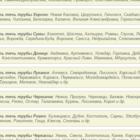
ь течь трубы Херсон
: Новая Каховка, Цюрупинск, Геническ, Скадов
еевка, Чиплинка, Белозерка, Каланчк, Великая Александровка, Горностае
ть течь трубы Сумы
: Конотоп, Шостка, Ахтырка, Ромны, Глухов, Ле
ье, Ворожба, Середина-Буда, Воронеж, Свесса, Недригайлов, Степановка
ь течь трубы Донецк
: Авдеевка, Артемовск, Угледар, Горловка, Де
, Константиновка, Краматорск, Красный Лимн, Макеевка, МАриуполь, С
ь течь трубы Луганск
: Алчевск, Северодонецк, Лисичнск, Карсный 
раснодон, Первомайск, Кировск, Перевальск, Молодогвардейск, Попасна
Троицкое, Меловое, Новоайдар и др.
ь течь трубы Чернигов
: Нежин, Прилуки, Черновцы, Бахмач, Новгор
есна, Репки, Остер, Талалаевка, Курень, Лосиновка, Короп и др.
ть течь трубы Ровно
: Кузнецовск, Дубно, Костополь, Сарны, Здолбу
речное, Рокитное, Гоща, Клесов, Степань и др.
ь течь трубы Черкассы
: Умань, Смела, Золотоноша, Канев, Корсун