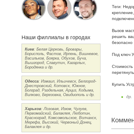
Теги: Недорого заказать в Виннице Устранить течь трубы цена срочно круглосуточно, прайс-лист, монтаж, сборка, демонтаж, установка,
крепление
подключени
Вызов мастера: если вам нужна консультация опытного специалиста, звоните нам мы бесплатно проконсультируем и подскажем как
Наши филлиалы в городах
решить ваш
безопасно 
Киев
: Белая Церковь, Бровары,
Борисполь, Фастов, Ирпень, Вишневое,
Под ключ 
Васильков, Боярка, Обухов, Буча,
Вышгород, Славутич, Кагарлых,
Стоимость Цены на Устранить течь трубы Винница: реставрация, ремонт, перетяжка, стяжка, отремонтировать, отреставрировать,
Бородянка и др.
перетянуть
Одесса
: Измаил, Ильичевск, Белгород-
Купить Ус
Днестровский, Котовск, Южное,
Болград, Раздельная, Арциз, Кодыма,
Вилково, Березовка, Овидиополь и др.
др.
Харьков
: Лозовая, Изюм, Чугуев,
Первомайский, Балаклея, Люботин,
Красноград, Комсомольское, Волчанск,
Коммен
Мерефа, Высокий, Червоный Донец,
Балаклея и др.