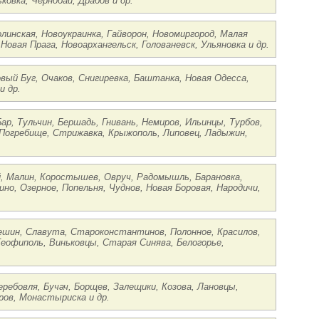
овка, Чернобай, Драбов и др.
олинская, Новоукраинка, Гайворон, Новомиргород, Малая
Новая Прага, Новоархангельск, Голованевск, Ульяновка и др.
овый Буг, Очаков, Снигиревка, Баштанка, Новая Одесса,
и др.
ар, Тульчин, Бершадь, Гнивань, Немиров, Ильинцы, Турбов,
 Погребище, Стрижавка, Крыжополь, Липовец, Ладыжин,
й, Малин, Коростышев, Овруч, Радомышль, Барановка,
но, Озерное, Попельня, Чуднов, Новая Боровая, Народичи,
ешин, Славута, Староконстантинов, Полонное, Красилов,
Теофиполь, Виньковцы, Старая Синява, Белогорье,
еребовля, Бучач, Борщев, Залещики, Козова, Лановцы,
ров, Монастыриска и др.