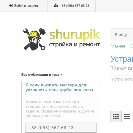
Войти в аккаунт
+38 (098) 667 66 23
Главная
С
Устра
Также в
Все публикации в теме >
Устранить
Я хочу вызвать мастера для:
устранить течь трубы под ключ
Укажите номер контактного
телефона и несколько слов о
задаче. Возможно указать и другие
формы для связи