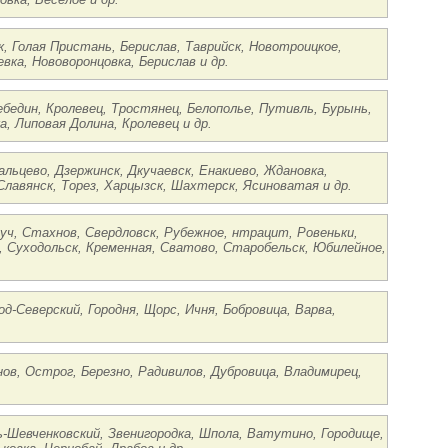
ск, Голая Пристань, Берислав, Таврийск, Новотроицкое,
вка, Нововоронцовка, Берислав и др.
бедин, Кролевец, Тростянец, Белополье, Путивль, Бурынь,
, Липовая Долина, Кролевец и др.
бальцево, Дзержинск, Дкучаевск, Енакиево, Ждановка,
лавянск, Торез, Харцызск, Шахтерск, Ясиноватая и др.
Луч, Стахнов, Свердловск, Рубежное, нтрацит, Ровеньки,
я, Суходольск, Кременная, Сватово, Старобельск, Юбилейное,
од-Северский, Городня, Щорс, Ичня, Бобровица, Варва,
нов, Острог, Березно, Радивилов, Дубровица, Владимирец,
ь-Шевченковский, Звенигородка, Шпола, Ватутино, Городище,