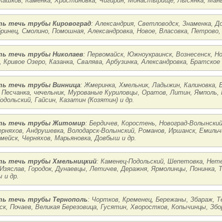
Жашков, Каменка, Христиновка, Чигирин, Монастырище, Лысянка, Маньк
ь течь трубы Кировоград
: Александрия, Светловодск, Знаменка, Д
бринец, Смолино, Помошная, Александровка, Новое, Власовка, Петрово, 
ь течь трубы Николаев
: Первомайск, Южноукраинск, Вознесенск, Н
, Кривое Озеро, Казанка, Свалява, Арбузинка, Александровка, Братское 
ь течь трубы Винница
: Жмеринка, Хмельник, Ладыжин, Калиновка, Б
 Песчанка, чечельник, Мурованые Куриловцы, Оратов, Литин, Ямполь,
одольский, Гайсин, Казатин (Козятин) и др.
ть течь трубы Житомир
: Бердичев, Коростень, Новоград-Волынски
ерняхов, Андрушевка, Володарск-Волынский, Романов, Иршанск, Емильчи
мейск, Черняхов, Марьяновка, Довбыш и др.
ь течь трубы Хмельницкий
: Каменец-Подольский, Шепетовка, Нет
 Изяслав, Городок, Дунаевцы, Летичев, Деражня, Ярмолинцы, Понинка, 
 и др.
ь течь трубы Тернополь
: Чортков, Кременец, Бережаны, Збараж, Т
ск, Почаев, Великая Березовица, Гусятин, Хворостков, Копычинцы, Збо