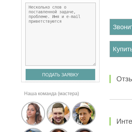
Звони
Купи
от
Наша команда (мастера)
Инт