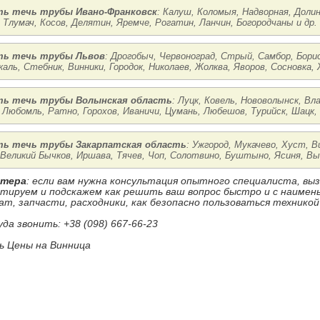
ь течь трубы Ивано-Франковск
: Калуш, Коломыя, Надворная, Доли
, Тлумач, Косов, Делятин, Яремче, Рогатин, Ланчин, Богородчаны и др.
ть течь трубы Львов
: Дрогобыч, Червоноград, Стрый, Самбор, Борис
каль, Стебник, Винники, Городок, Николаев, Жолква, Яворов, Сосновка, 
ь течь трубы Волынская область
: Луцк, Ковель, Нововолынск, В
 Любомль, Ратно, Горохов, Иваничи, Цумань, Любешов, Турийск, Шацк,
ь течь трубы Закарпатская область
: Ужгород, Мукачево, Хуст, В
 Великий Бычков, Иршава, Тячев, Чоп, Солотвино, Буштыно, Ясиня, Вы
стера
: если вам нужна консультация опытного специалиста, в
ьтируем и подскажем как решить ваш вопрос быстро и с наиме
ат, запчасти, расходники, как безопасно пользоваться техникой
уда звонить: +38 (098) 667-66-23
 Цены на Винница