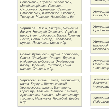
Тальное, 
Первомайск, Кировск, Перевальск,
Молодогвардейск, Попасная,
Суходольск, Кременная, Сватово,
Устранит
Старобельск, Юбилейное, Счастье,
Виска, Бо
Троицкое, Меловое, Новоайдар и др.
Устранит
Чернигов
: Нежин, Прилуки, Черновцы,
Врадиевка
Бахмач, Новгород-Северский, Городня,
Щорс, Ичня, Бобровица, Варва, Козелец,
Десна, Репки, Остер, Талалаевка,
Устранит
Курень, Лосиновка, Короп и др.
Шаргород,
Могилев-П
Ровно
: Кузнецовск, Дубно, Костополь,
Сарны, Здолбунов, Острог, Березно,
Устрани
Радивилов, Дубровица, Владимирец,
Олевск, Ч
Корец, Заречное, Рокитное, Гоща,
Червоноар
Клесов, Степань и др.
Устранит
Черкассы
: Умань, Смела, Золотоноша,
Волочиск,
Канев, Корсунь-Шевченковский,
Чемеровцы
Звенигородка, Шпола, Ватутино,
Городище, Тальное, Жашков, Каменка,
Христиновка, Чигирин, Монастырище,
Устранит
Лысянка, Маньковка, Чернобай, Драбов
Подволочи
и др.