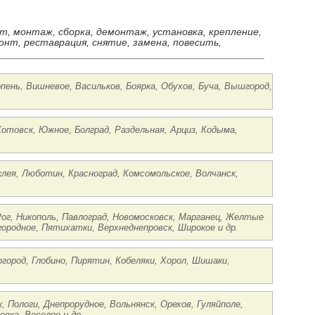
ст, монтаж, сборка, демонтаж, установка, крепление,
онт, реставрация, снятие, замена, повесить,
рпень, Вишневое, Васильков, Боярка, Обухов, Буча, Вышгород,
Котовск, Южное, Болград, Раздельная, Арциз, Кодыма,
клея, Люботин, Красноград, Комсомольское, Волчанск,
Рог, Никополь, Павлоград, Новомосковск, Марганец, Желтые
городное, Пятихатки, Верхнеднепровск, Широкое и др.
ргород, Глобино, Пирятин, Кобеляки, Хорол, Шишаки,
, Пологи, Днепрорудное, Вольнянск, Орехов, Гуляйполе,
вка, Веселое и др.