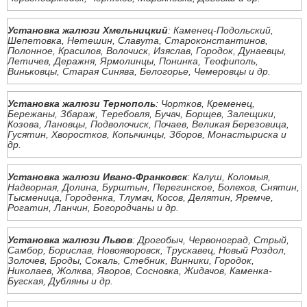
Установка жалюзи Хмельницкий
: Каменец-Подольский,
Шепетовка, Нетешин, Славута, Староконстантинов,
Полонное, Красилов, Волочиск, Изяслав, Городок, Дунаевцы,
Летичев, Деражня, Ярмолинцы, Понинка, Теофиполь,
Виньковцы, Старая Синява, Белогорье, Чемеровцы и др.
Установка жалюзи Тернополь
: Чортков, Кременец,
Бережаны, Збараж, Теребовля, Бучач, Борщев, Залещики,
Козова, Лановцы, Подволочиск, Почаев, Великая Березовица,
Гусятин, Хворостков, Копычинцы, Зборов, Монастыриска и
др.
Установка жалюзи Ивано-Франковск
: Калуш, Коломыя,
Надворная, Долина, Бурштын, Перегинское, Болехов, Снятин,
Тысменица, Городенка, Тлумач, Косов, Делятин, Яремче,
Рогатин, Ланчин, Богородчаны и др.
Установка жалюзи Львов
: Дрогобыч, Червоноград, Стрый,
Самбор, Борислав, Новояворовск, Трускавец, Новый Роздол,
Золочев, Броды, Сокаль, Стебник, Винники, Городок,
Николаев, Жолква, Яворов, Сосновка, Жидачов, Каменка-
Бугская, Дубляны и др.