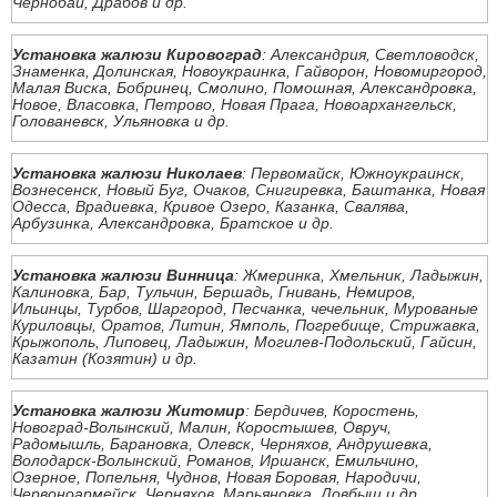
Чернобай, Драбов и др.
Установка жалюзи Кировоград
: Александрия, Светловодск,
Знаменка, Долинская, Новоукраинка, Гайворон, Новомиргород,
Малая Виска, Бобринец, Смолино, Помошная, Александровка,
Новое, Власовка, Петрово, Новая Прага, Новоархангельск,
Голованевск, Ульяновка и др.
Установка жалюзи Николаев
: Первомайск, Южноукраинск,
Вознесенск, Новый Буг, Очаков, Снигиревка, Баштанка, Новая
Одесса, Врадиевка, Кривое Озеро, Казанка, Свалява,
Арбузинка, Александровка, Братское и др.
Установка жалюзи Винница
: Жмеринка, Хмельник, Ладыжин,
Калиновка, Бар, Тульчин, Бершадь, Гнивань, Немиров,
Ильинцы, Турбов, Шаргород, Песчанка, чечельник, Мурованые
Куриловцы, Оратов, Литин, Ямполь, Погребище, Стрижавка,
Крыжополь, Липовец, Ладыжин, Могилев-Подольский, Гайсин,
Казатин (Козятин) и др.
Установка жалюзи Житомир
: Бердичев, Коростень,
Новоград-Волынский, Малин, Коростышев, Овруч,
Радомышль, Барановка, Олевск, Черняхов, Андрушевка,
Володарск-Волынский, Романов, Иршанск, Емильчино,
Озерное, Попельня, Чуднов, Новая Боровая, Народичи,
Червоноармейск, Черняхов, Марьяновка, Довбыш и др.