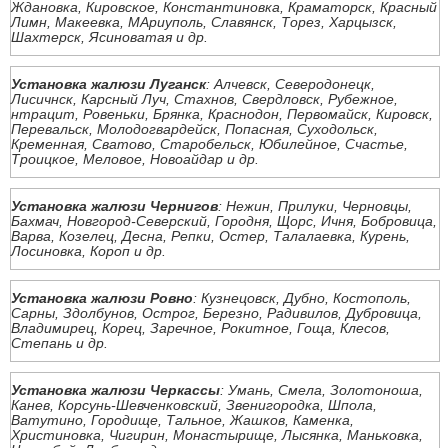
Ждановка, Кировское, Константиновка, Краматорск, Красный
Лимн, Макеевка, МАриуполь, Славянск, Торез, Харцызск,
Шахтерск, Ясиноватая и др.
Установка жалюзи Луганск
: Алчевск, Северодонецк,
Лисичнск, Карсный Луч, Стахнов, Свердловск, Рубежное,
нтрацит, Ровеньки, Брянка, Краснодон, Первомайск, Кировск,
Перевальск, Молодогвардейск, Попасная, Суходольск,
Кременная, Сватово, Старобельск, Юбилейное, Счастье,
Троицкое, Меловое, Новоайдар и др.
Установка жалюзи Чернигов
: Нежин, Прилуки, Черновцы,
Бахмач, Новгород-Северский, Городня, Щорс, Ичня, Бобровица,
Варва, Козелец, Десна, Репки, Остер, Талалаевка, Курень,
Лосиновка, Короп и др.
Установка жалюзи Ровно
: Кузнецовск, Дубно, Костополь,
Сарны, Здолбунов, Острог, Березно, Радивилов, Дубровица,
Владимирец, Корец, Заречное, Рокитное, Гоща, Клесов,
Степань и др.
Установка жалюзи Черкассы
: Умань, Смела, Золотоноша,
Канев, Корсунь-Шевченковский, Звенигородка, Шпола,
Ватутино, Городище, Тальное, Жашков, Каменка,
Христиновка, Чигирин, Монастырище, Лысянка, Маньковка,