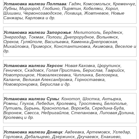
Установка жалюзи Полтава
: Гадяч, Комсомольск, Кременчуг,
Лубны, Миргород, Глобино, Пирятин, Кобеляки, Хорол,
Шишаки, Червонозаводское, Лохвица, Жовтневое, Новые
Санжары, Карловка и др.
Установка жалюзи Запорожье
: Мелитополь, Бердянск,
Энергодар, Токмак, Пологи, Днепрорудное, Вольнянск,
Орехов, Гуляйполе, Васильевка, Каменка-Днепровская,
Михайловка, Приморск, Константиновка, Акимовка, Веселое и
др.
Установка жалюзи Херсон
: Новая Каховка, Цюрупинск,
Геническ, Скадовск, Голая Пристань, Берислав, Таврийск,
Новотроицкое, Новоалексеевка, Чиплинка, Белозерка,
Каланчк, Великая Александровка, Горностаевка,
Нововоронцовка, Берислав и др.
Установка жалюзи Сумы
: Конотоп, Шостка, Ахтырка,
Ромны, Глухов, Лебедин, Кролевец, Тростянец, Белополье,
Путивль, Бурынь, Краснополье, Ворожба, Середина-Буда,
Воронеж, Свесса, Недригайлов, Степановка, Липовая Долина,
Кролевец и др.
Установка жалюзи Донецк
: Авдеевка, Артемовск, Угледар,
Горловка, Дебальцево, Дзержинск, Дкучаевск, Енакиево,