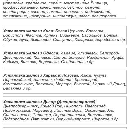
установка, крепление, сервис, мастер цена Винница,
профессионально, качественно, быстро, ремонт,
реставрация, снятие, замена, повесить, подключение,
отключение, настройка, инсталяция, навес, регулировка.
Установка жалюзи Киев
: Белая Церковь, Бровары,
Борисполь, Фастов, Ирпень, Вишневое, Васильков, Боярка,
Обухов, Буча, Вышгород, Славутич, Кагарлых, Бородянка и др.
Установка жалюзи Одесса
: Измаил, Ильичевск, Белгород-
Днестровский, Котовск, Южное, Болград, Раздельная, Арциз,
Кодыма, Вилково, Березовка, Овидиополь и др.
Установка жалюзи Харьков
: Лозовая, Изюм, Чугуев,
Первомайский, Балаклея, Люботин, Красноград,
Комсомольское, Волчанск, Мерефа, Высокий, Червоный Донец,
Балаклея и др.
Установка жалюзи Днепр (Днепропетровск)
:
Днепродзержинск, Кривой Рог, Никополь, Павлоград,
Новомосковск, Марганец, Желтые Воды, Орджоникидзе,
Синельниково, Терновка, Першотравенск, Вольногорск,
Подгородное, Пятихатки, Верхнеднепровск, Широкое и др.