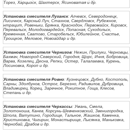
Торез, Харцызск, Шахтерск, Ясиноватая и др.
Установка смесителя Луганск
: Алчевск, Северодонецк,
Лисичнск, Карсный Луч, Стахнов, Свердловск, Рубежное,
нтрацит, Ровеньки, Брянка, Краснодон, Первомайск, Кировск,
Перевальск, Молодогвардейск, Попасная, Суходольск,
Кременная, Сватово, Старобельск, Юбилейное, Счастье,
Троицкое, Меловое, Новоайдар и др.
Установка смесителя Чернигов
: Нежин, Прилуки, Черновцы,
Бахмач, Новгород-Северский, Городня, Щорс, Ичня, Бобровица,
Варва, Козелец, Десна, Репки, Остер, Талалаевка, Курень,
Лосиновка, Короп и др.
Установка смесителя Ровно
: Кузнецовск, Дубно, Костополь,
Сарны, Здолбунов, Острог, Березно, Радивилов, Дубровица,
Владимирец, Корец, Заречное, Рокитное, Гоща, Клесов,
Степань и др.
Установка смесителя Черкассы
: Умань, Смела,
Золотоноша, Канев, Корсунь-Шевченковский, Звенигородка,
Шпола, Ватутино, Городище, Тальное, Жашков, Каменка,
Христиновка, Чигирин, Монастырище, Лысянка, Маньковка,
Чернобай, Драбов и др.