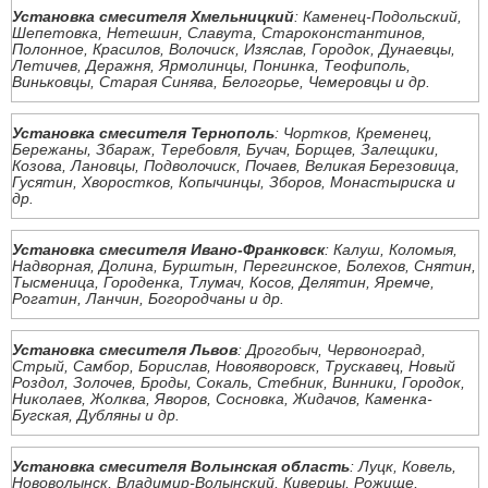
Установка смесителя Хмельницкий
: Каменец-Подольский,
Шепетовка, Нетешин, Славута, Староконстантинов,
Полонное, Красилов, Волочиск, Изяслав, Городок, Дунаевцы,
Летичев, Деражня, Ярмолинцы, Понинка, Теофиполь,
Виньковцы, Старая Синява, Белогорье, Чемеровцы и др.
Установка смесителя Тернополь
: Чортков, Кременец,
Бережаны, Збараж, Теребовля, Бучач, Борщев, Залещики,
Козова, Лановцы, Подволочиск, Почаев, Великая Березовица,
Гусятин, Хворостков, Копычинцы, Зборов, Монастыриска и
др.
Установка смесителя Ивано-Франковск
: Калуш, Коломыя,
Надворная, Долина, Бурштын, Перегинское, Болехов, Снятин,
Тысменица, Городенка, Тлумач, Косов, Делятин, Яремче,
Рогатин, Ланчин, Богородчаны и др.
Установка смесителя Львов
: Дрогобыч, Червоноград,
Стрый, Самбор, Борислав, Новояворовск, Трускавец, Новый
Роздол, Золочев, Броды, Сокаль, Стебник, Винники, Городок,
Николаев, Жолква, Яворов, Сосновка, Жидачов, Каменка-
Бугская, Дубляны и др.
Установка смесителя Волынская область
: Луцк, Ковель,
Нововолынск, Владимир-Волынский, Киверцы, Рожище,