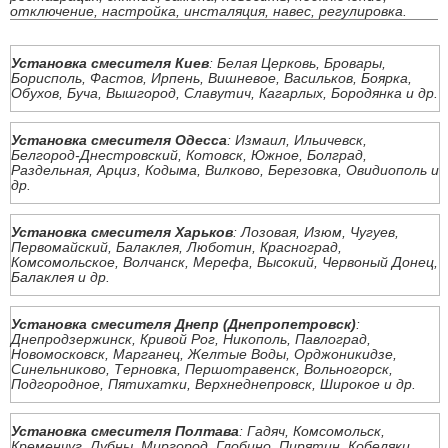
отключение, настройка, инсталяция, навес, регулировка.
Установка смесителя Киев
: Белая Церковь, Бровары,
Борисполь, Фастов, Ирпень, Вишневое, Васильков, Боярка,
Обухов, Буча, Вышгород, Славутич, Кагарлых, Бородянка и др.
Установка смесителя Одесса
: Измаил, Ильичевск,
Белгород-Днестровский, Котовск, Южное, Болград,
Раздельная, Арциз, Кодыма, Вилково, Березовка, Овидиополь и
др.
Установка смесителя Харьков
: Лозовая, Изюм, Чугуев,
Первомайский, Балаклея, Люботин, Красноград,
Комсомольское, Волчанск, Мерефа, Высокий, Червоный Донец,
Балаклея и др.
Установка смесителя Днепр (Днепропетровск)
:
Днепродзержинск, Кривой Рог, Никополь, Павлоград,
Новомосковск, Марганец, Желтые Воды, Орджоникидзе,
Синельниково, Терновка, Першотравенск, Вольногорск,
Подгородное, Пятихатки, Верхнеднепровск, Широкое и др.
Установка смесителя Полтава
: Гадяч, Комсомольск,
Кременчуг, Лубны, Миргород, Глобино, Пирятин, Кобеляки,