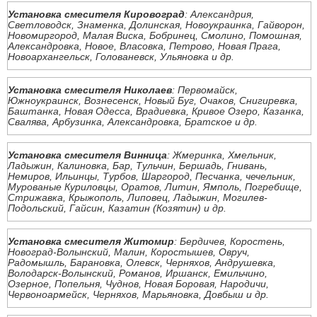
Установка смесителя Кировоград
: Александрия,
Светловодск, Знаменка, Долинская, Новоукраинка, Гайворон,
Новомиргород, Малая Виска, Бобринец, Смолино, Помошная,
Александровка, Новое, Власовка, Петрово, Новая Прага,
Новоархангельск, Голованевск, Ульяновка и др.
Установка смесителя Николаев
: Первомайск,
Южноукраинск, Вознесенск, Новый Буг, Очаков, Снигиревка,
Баштанка, Новая Одесса, Врадиевка, Кривое Озеро, Казанка,
Свалява, Арбузинка, Александровка, Братское и др.
Установка смесителя Винница
: Жмеринка, Хмельник,
Ладыжин, Калиновка, Бар, Тульчин, Бершадь, Гнивань,
Немиров, Ильинцы, Турбов, Шаргород, Песчанка, чечельник,
Мурованые Куриловцы, Оратов, Литин, Ямполь, Погребище,
Стрижавка, Крыжополь, Липовец, Ладыжин, Могилев-
Подольский, Гайсин, Казатин (Козятин) и др.
Установка смесителя Житомир
: Бердичев, Коростень,
Новоград-Волынский, Малин, Коростышев, Овруч,
Радомышль, Барановка, Олевск, Черняхов, Андрушевка,
Володарск-Волынский, Романов, Иршанск, Емильчино,
Озерное, Попельня, Чуднов, Новая Боровая, Народичи,
Червоноармейск, Черняхов, Марьяновка, Довбыш и др.