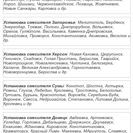
Хорол, Шишаки, Червонозаводское, Лохвица, Жовтневое,
Новые Санжары, Карловка и др.
Установка смесителя Запорожье
: Мелитополь, Бердянск,
Энергодар, Токмак, Пологи, Днепрорудное, Вольнянск,
Орехов, Гуляйполе, Васильевка, Каменка-Днепровская,
Михайловка, Приморск, Константиновка, Акимовка, Веселое и
др.
Установка смесителя Херсон
: Новая Каховка, Цюрупинск,
Геническ, Скадовск, Голая Пристань, Берислав, Таврийск,
Новотроицкое, Новоалексеевка, Чиплинка, Белозерка,
Каланчк, Великая Александровка, Горностаевка,
Нововоронцовка, Берислав и др.
Установка смесителя Сумы
: Конотоп, Шостка, Ахтырка,
Ромны, Глухов, Лебедин, Кролевец, Тростянец, Белополье,
Путивль, Бурынь, Краснополье, Ворожба, Середина-Буда,
Воронеж, Свесса, Недригайлов, Степановка, Липовая Долина,
Кролевец и др.
Установка смесителя Донецк
: Авдеевка, Артемовск,
Угледар, Горловка, Дебальцево, Дзержинск, Дкучаевск,
Енакиево, Ждановка, Кировское, Константиновка,
Краматорск, Красный Лимн, Макеевка, МАриуполь, Славянск,