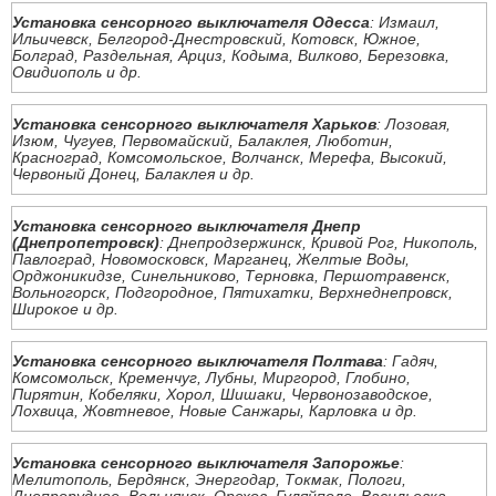
Установка сенсорного выключателя Одесса
: Измаил,
Ильичевск, Белгород-Днестровский, Котовск, Южное,
Болград, Раздельная, Арциз, Кодыма, Вилково, Березовка,
Овидиополь и др.
Установка сенсорного выключателя Харьков
: Лозовая,
Изюм, Чугуев, Первомайский, Балаклея, Люботин,
Красноград, Комсомольское, Волчанск, Мерефа, Высокий,
Червоный Донец, Балаклея и др.
Установка сенсорного выключателя Днепр
(Днепропетровск)
: Днепродзержинск, Кривой Рог, Никополь,
Павлоград, Новомосковск, Марганец, Желтые Воды,
Орджоникидзе, Синельниково, Терновка, Першотравенск,
Вольногорск, Подгородное, Пятихатки, Верхнеднепровск,
Широкое и др.
Установка сенсорного выключателя Полтава
: Гадяч,
Комсомольск, Кременчуг, Лубны, Миргород, Глобино,
Пирятин, Кобеляки, Хорол, Шишаки, Червонозаводское,
Лохвица, Жовтневое, Новые Санжары, Карловка и др.
Установка сенсорного выключателя Запорожье
:
Мелитополь, Бердянск, Энергодар, Токмак, Пологи,