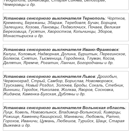
Теофиполь, Виньковцы, Старая Синява, Белогорье,
Чемеровцы и др.
Установка сенсорного выключателя Тернополь
: Чортков,
Кременец, Бережаны, Збараж, Теребовля, Бучач, Борщев,
Залещики, Козова, Лановцы, Подволочиск, Почаев, Великая
Березовица, Гусятин, Хворостков, Копычинцы, Зборов,
Монастыриска и др.
Установка сенсорного выключателя Ивано-Франковск
:
Калуш, Коломыя, Надворная, Долина, Бурштын, Перегинское,
Болехов, Снятин, Тысменица, Городенка, Тлумач, Косов,
Делятин, Яремче, Рогатин, Ланчин, Богородчаны и др.
Установка сенсорного выключателя Львов
: Дрогобыч,
Червоноград, Стрый, Самбор, Борислав, Новояворовск,
Трускавец, Новый Роздол, Золочев, Броды, Сокаль, Стебник,
Винники, Городок, Николаев, Жолква, Яворов, Сосновка,
Жидачов, Каменка-Бугская, Дубляны и др.
Установка сенсорного выключателя Волынская область
:
Луцк, Ковель, Нововолынск, Владимир-Волынский, Киверцы,
Рожище, Каменец-Каширский, Маневичи, Любомль, Ратно,
Горохов, Иваничи, Цумань, Любешов, Турийск, Шацк, Старая
Выжевка и др.