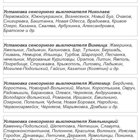
Установка сенсорного выключателя Николаев
:
Первомайск, Южноукраинск, Вознесенск, Новый Буг, Очаков,
Снигиревка, Баштанка, Новая Одесса, Врадиевка, Кривое
Озеро, Казанка, Свалява, Арбузинка, Александровка,
Братское и др.
Установка сенсорного выключателя Винница
: Жмеринка,
Хмельник, Ладыжин, Калиновка, Бар, Тульчин, Бершадь,
Гнивань, Немиров, Ильинцы, Турбов, Шаргород, Песчанка,
чечельник, Мурованые Куриловцы, Оратов, Литин, Ямполь,
Погребище, Стрижавка, Крыжополь, Липовец, Ладыжин,
Могилев-Подольский, Гайсин, Казатин (Козятин) и др.
Установка сенсорного выключателя Житомир
: Бердичев,
Коростень, Новоград-Волынский, Малин, Коростышев, Овруч,
Радомышль, Барановка, Олевск, Черняхов, Андрушевка,
Володарск-Волынский, Романов, Иршанск, Емильчино,
Озерное, Попельня, Чуднов, Новая Боровая, Народичи,
Червоноармейск, Черняхов, Марьяновка, Довбыш и др.
Установка сенсорного выключателя Хмельницкий
:
Каменец-Подольский, Шепетовка, Нетешин, Славута,
Староконстантинов, Полонное, Красилов, Волочиск, Изяслав,
Городок, Дунаевцы, Летичев, Деражня, Ярмолинцы, Понинка,