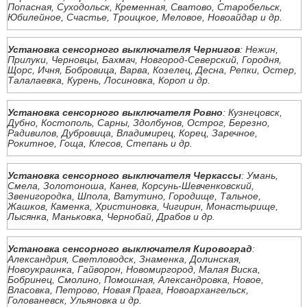
Попасная, Суходольск, Кременная, Сватово, Старобельск,
Юбилейное, Счастье, Троицкое, Меловое, Новоайдар и др.
Установка сенсорного выключателя Чернигов
: Нежин,
Прилуки, Черновцы, Бахмач, Новгород-Северский, Городня,
Щорс, Ичня, Бобровица, Варва, Козелец, Десна, Репки, Остер,
Талалаевка, Курень, Лосиновка, Короп и др.
Установка сенсорного выключателя Ровно
: Кузнецовск,
Дубно, Костополь, Сарны, Здолбунов, Острог, Березно,
Радивилов, Дубровица, Владимирец, Корец, Заречное,
Рокитное, Гоща, Клесов, Степань и др.
Установка сенсорного выключателя Черкассы
: Умань,
Смела, Золотоноша, Канев, Корсунь-Шевченковский,
Звенигородка, Шпола, Ватутино, Городище, Тальное,
Жашков, Каменка, Христиновка, Чигирин, Монастырище,
Лысянка, Маньковка, Чернобай, Драбов и др.
Установка сенсорного выключателя Кировоград
:
Александрия, Светловодск, Знаменка, Долинская,
Новоукраинка, Гайворон, Новомиргород, Малая Виска,
Бобринец, Смолино, Помошная, Александровка, Новое,
Власовка, Петрово, Новая Прага, Новоархангельск,
Голованевск, Ульяновка и др.