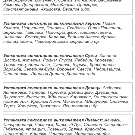
Днепрорудное, Вольнянск, Орехов, Гуляйполе, Васильевка,
Каменка-Днепровская, Михайловка, Приморск,
Константиновка, Акимовка, Веселое и др.
Установка сенсорного выключателя Херсон
: Новая
Каховка, Цюрупинск, Геническ, Скадовск, Голая Пристань,
Берислав, Таврийск, Новотроицкое, Новоалексеевка,
Чиплинка, Белозерка, Каланчк, Великая Александровка,
Горностаевка, Нововоронцовка, Берислав и др.
Установка сенсорного выключателя Сумы
: Конотоп,
Шостка, Ахтырка, Ромны, Глухов, Лебедин, Кролевец,
Тростянец, Белополье, Путивль, Бурынь, Краснополье,
Ворожба, Середина-Буда, Воронеж, Свесса, Недригайлов,
Степановка, Липовая Долина, Кролевец и др.
Установка сенсорного выключателя Донецк
: Авдеевка,
Артемовск, Угледар, Горловка, Дебальцево, Дзержинск,
Дкучаевск, Енакиево, Ждановка, Кировское, Константиновка,
Краматорск, Красный Лимн, Макеевка, МАриуполь, Славянск,
Торез, Харцызск, Шахтерск, Ясиноватая и др.
Установка сенсорного выключателя Луганск
: Алчевск,
Северодонецк, Лисичнск, Карсный Луч, Стахнов, Свердловск,
Рубежное, нтрацит, Ровеньки, Брянка, Краснодон,
Первомайск, Кировск, Перевальск, Молодогвардейск,