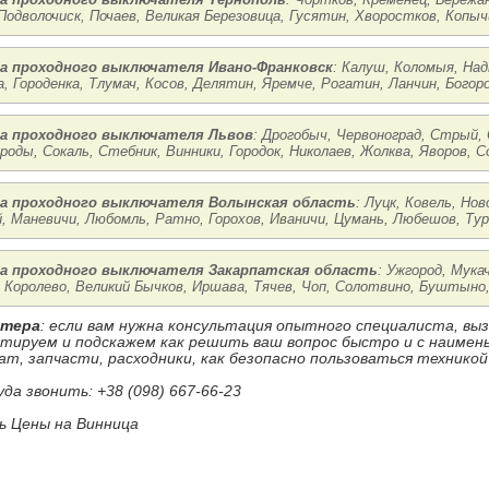
Подволочиск, Почаев, Великая Березовица, Гусятин, Хворостков, Копыч
а проходного выключателя Ивано-Франковск
: Калуш, Коломыя, Над
, Городенка, Тлумач, Косов, Делятин, Яремче, Рогатин, Ланчин, Богоро
а проходного выключателя Львов
: Дрогобыч, Червоноград, Стрый, 
Броды, Сокаль, Стебник, Винники, Городок, Николаев, Жолква, Яворов, С
а проходного выключателя Волынская область
: Луцк, Ковель, Но
, Маневичи, Любомль, Ратно, Горохов, Иваничи, Цумань, Любешов, Тур
а проходного выключателя Закарпатская область
: Ужгород, Мука
 Королево, Великий Бычков, Иршава, Тячев, Чоп, Солотвино, Буштыно,
стера
: если вам нужна консультация опытного специалиста, в
ьтируем и подскажем как решить ваш вопрос быстро и с наиме
ат, запчасти, расходники, как безопасно пользоваться техникой
уда звонить: +38 (098) 667-66-23
 Цены на Винница