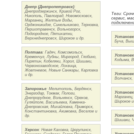
Днепр (Днепропетровск)
:
Днепродзержинск, Кривой Рог,
Теги: Сроч
Никополь, Павлоград, Новомосковск,
сервис, ма
Марганец, Желтые Воды,
подключени
Орджоникидзе, Синельниково, Терновка,
Першотравенск, Вольногорск,
Подгородное, Пятихатки,
Установк
Верхнеднепровск, Широкое и др.
Буча, Выш
Полтава
: Гадяч, Комсомольск,
Установк
Кременчуг, Лубны, Миргород, Глобино,
Кодыма, В
Пирятин, Кобеляки, Хорол, Шишаки,
Червонозаводское, Лохвица,
Жовтневое, Новые Санжары, Карловка
Установк
и др.
Волчанск,
Запорожье
: Мелитополь, Бердянск,
Установк
Энергодар, Токмак, Пологи,
Марганец,
Днепрорудное, Вольнянск, Орехов,
Широкое и
Гуляйполе, Васильевка, Каменка-
Днепровская, Михайловка, Приморск,
Константиновка, Акимовка, Веселое и
Установк
др.
Шишаки, Ч
Херсон
: Новая Каховка, Цюрупинск,
Установк