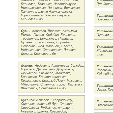
Геническ, Скадовск, Голая Пристань,
Гуляйполе
Берислав, Таврийск, Новотроицкое,
Новоалексеевка, Чиплинка, Белозерка,
Каланчк, Великая Александровка,
Горностаевка, Нововоронцовка,
Установк
Берислав и др.
Новотроиц
Сумы
: Конотоп, Шостка, Ахтырка,
Установк
Ромны, Глухов, Лебедин, Кролевец,
Путивль, 
Тростянец, Белополье, Путивль,
Бурынь, Краснополье, Ворожба,
Середина-Буда, Воронеж, Свесса,
Установк
Недригайлов, Степановка, Липовая
Ждановка,
Долина, Кролевец и др.
и др.
Донецк
: Авдеевка, Артемовск, Угледар,
Установк
Горловка, Дебальцево, Дзержинск,
Ровеньки,
Дкучаевск, Енакиево, Ждановка,
Юбилейное
Кировское, Константиновка,
Краматорск, Красный Лимн, Макеевка,
МАриуполь, Славянск, Торез, Харцызск,
Установк
Шахтерск, Ясиноватая и др.
Варва, Коз
Луганск
: Алчевск, Северодонецк,
Установк
Лисичнск, Карсный Луч, Стахнов,
Владимире
Свердловск, Рубежное, нтрацит,
Ровеньки, Брянка, Краснодон,