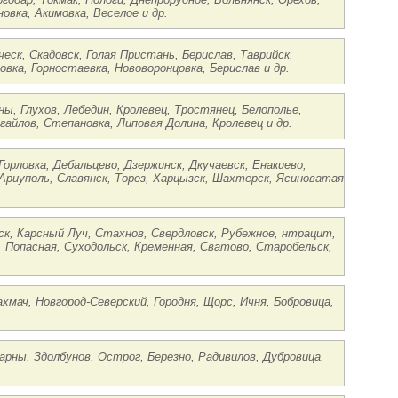
овка, Акимовка, Веселое и др.
ческ, Скадовск, Голая Пристань, Берислав, Таврийск,
овка, Горностаевка, Нововоронцовка, Берислав и др.
ы, Глухов, Лебедин, Кролевец, Тростянец, Белополье,
гайлов, Степановка, Липовая Долина, Кролевец и др.
Горловка, Дебальцево, Дзержинск, Дкучаевск, Енакиево,
Ариуполь, Славянск, Торез, Харцызск, Шахтерск, Ясиноватая
нск, Карсный Луч, Стахнов, Свердловск, Рубежное, нтрацит,
к, Попасная, Суходольск, Кременная, Сватово, Старобельск,
ахмач, Новгород-Северский, Городня, Щорс, Ичня, Бобровица,
Сарны, Здолбунов, Острог, Березно, Радивилов, Дубровица,