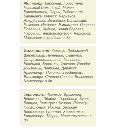
Житомир
: Бердичев, Коростень,
Новоград-Волынский, Малин,
Коростышев, Овруч, Радомышль,
Барановка, Олевск, Черняхов,
Андрушевка, Володарск-Волынский,
Романов, Иршанск, Емильчино, Озерное,
Попельня, Чуднов, Новая Боровая,
Народичи, Червоноармейск, Черняхов,
Марьяновка, Довбыш и др.
Хмельницкий
: Каменец-Подольский,
Шепетовка, Нетешин, Славута,
Староконстантинов, Полонное,
Красилов, Волочиск, Изяслав, Городок,
Дунаевцы, Летичев, Деражня,
Ярмолинцы, Понинка, Теофиполь,
Виньковцы, Старая Синява, Белогорье,
Чемеровцы и др.
Тернополь
: Чортков, Кременец,
Бережаны, Збараж, Теребовля, Бучач,
Борщев, Залещики, Козова, Лановцы,
Подволочиск, Почаев, Великая
Березовица, Гусятин, Хворостков,
Копычинцы, Зборов, Монастыриска и
др.