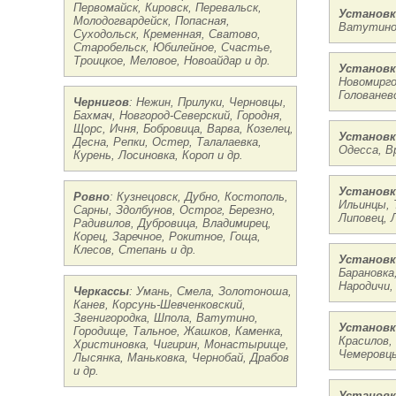
Первомайск, Кировск, Перевальск,
Установк
Молодогвардейск, Попасная,
Ватутино,
Суходольск, Кременная, Сватово,
Старобельск, Юбилейное, Счастье,
Троицкое, Меловое, Новоайдар и др.
Установк
Новомирго
Голованевс
Чернигов
: Нежин, Прилуки, Черновцы,
Бахмач, Новгород-Северский, Городня,
Щорс, Ичня, Бобровица, Варва, Козелец,
Установк
Десна, Репки, Остер, Талалаевка,
Одесса, В
Курень, Лосиновка, Короп и др.
Установк
Ровно
: Кузнецовск, Дубно, Костополь,
Ильинцы, 
Сарны, Здолбунов, Острог, Березно,
Липовец, 
Радивилов, Дубровица, Владимирец,
Корец, Заречное, Рокитное, Гоща,
Клесов, Степань и др.
Установк
Барановка
Народичи,
Черкассы
: Умань, Смела, Золотоноша,
Канев, Корсунь-Шевченковский,
Звенигородка, Шпола, Ватутино,
Установк
Городище, Тальное, Жашков, Каменка,
Красилов,
Христиновка, Чигирин, Монастырище,
Чемеровцы
Лысянка, Маньковка, Чернобай, Драбов
и др.
Установк