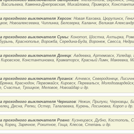
, Васильевка, Каменка-Днепровская, Михайловка, Приморск, Константин
а проходного выключателя Херсон
: Новая Каховка, Цюрупинск, Гени
кое, Новоалексеевка, Чиплинка, Белозерка, Каланчк, Великая Александр
а проходного выключателя Сумы
: Конотоп, Шостка, Ахтырка, Ромн
Бурынь, Краснополье, Ворожба, Середина-Буда, Воронеж, Свесса, Недри
а проходного выключателя Донецк
: Авдеевка, Артемовск, Угледар, 
 Кировское, Константиновка, Краматорск, Красный Лимн, Макеевка, М
а проходного выключателя Луганск
: Алчевск, Северодонецк, Лисич
 Брянка, Краснодон, Первомайск, Кировск, Перевальск, Молодогвардейс
, Счастье, Троицкое, Меловое, Новоайдар и др.
а проходного выключателя Чернигов
: Нежин, Прилуки, Черновцы, Б
елец, Десна, Репки, Остер, Талалаевка, Курень, Лосиновка, Короп и др.
а проходного выключателя Ровно
: Кузнецовск, Дубно, Костополь, 
ц, Корец, Заречное, Рокитное, Гоща, Клесов, Степань и др.