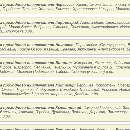
а проходного выключателя Черкассы
: Умань, Смела, Золотоноша, 
 Городище, Тальное, Жашков, Каменка, Христиновка, Чигирин, Монасты
а проходного выключателя Кировоград
: Александрия, Светловодск,
род, Малая Виска, Бобринец, Смолино, Помошная, Александровка, Новое
к, Ульяновка и др.
а проходного выключателя Николаев
: Первомайск, Южноукраинск, В
радиевка, Кривое Озеро, Казанка, Свалява, Арбузинка, Александровка, Б
а проходного выключателя Винница
: Жмеринка, Хмельник, Ладыжин,
Турбов, Шаргород, Песчанка, чечельник, Мурованые Куриловцы, Орато
Ладыжин, Могилев-Подольский, Гайсин, Казатин (Козятин) и др.
а проходного выключателя Житомир
: Бердичев, Коростень, Ново
, Олевск, Черняхов, Андрушевка, Володарск-Волынский, Романов, Иршан
 Червоноармейск, Черняхов, Марьяновка, Довбыш и др.
а проходного выключателя Хмельницкий
: Каменец-Подольский, Ш
 Волочиск, Изяслав, Городок, Дунаевцы, Летичев, Деражня, Ярмолинцы,
 и др.
а проходного выключателя Тернополь
: Чортков, Кременец, Бережан