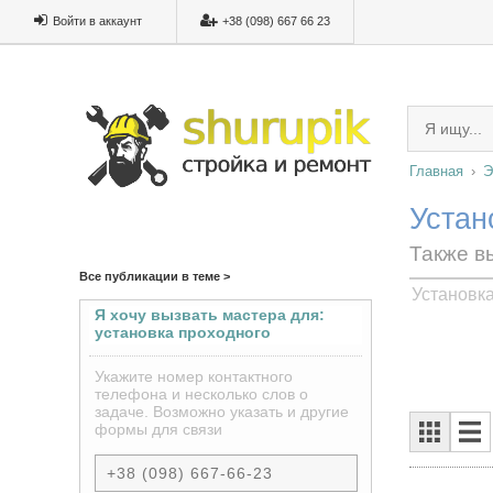
Войти в аккаунт
+38 (098) 667 66 23
Главная
Э
Устан
Также в
Все публикации в теме >
Установк
Я хочу вызвать мастера для:
установка проходного
выключателя под ключ
Укажите номер контактного
телефона и несколько слов о
задаче. Возможно указать и другие
формы для связи