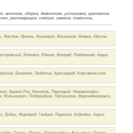
ст, монтаж, сборка, демонтаж, установка, крепление,
онт, реставрация, снятие, замена, повесить,
ь, Фастов, Ирпень, Вишневое, Васильков, Боярка, Обухов,
нестровский, Котовск, Южное, Болград, Раздельная, Арциз,
майский, Балаклея, Люботин, Красноград, Комсомольское,
нск, Кривой Рог, Никополь, Павлоград, Новомосковск,
, Вольногорск, Подгородное, Пятихатки, Верхнеднепровск,
г, Лубны, Миргород, Глобино, Пирятин, Кобеляки, Хорол,
.
годар, Токмак, Пологи, Днепрорудное, Вольнянск, Орехов,