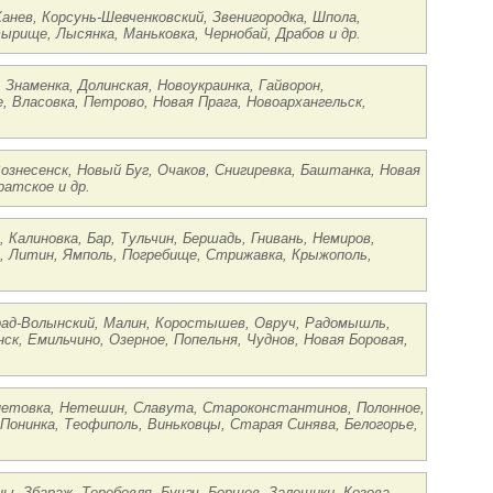
Канев, Корсунь-Шевченковский, Звенигородка, Шпола,
рище, Лысянка, Маньковка, Чернобай, Драбов и др.
 Знаменка, Долинская, Новоукраинка, Гайворон,
, Власовка, Петрово, Новая Прага, Новоархангельск,
ознесенск, Новый Буг, Очаков, Снигиревка, Баштанка, Новая
ратское и др.
 Калиновка, Бар, Тульчин, Бершадь, Гнивань, Немиров,
в, Литин, Ямполь, Погребище, Стрижавка, Крыжополь,
град-Волынский, Малин, Коростышев, Овруч, Радомышль,
ск, Емильчино, Озерное, Попельня, Чуднов, Новая Боровая,
епетовка, Нетешин, Славута, Староконстантинов, Полонное,
 Понинка, Теофиполь, Виньковцы, Старая Синява, Белогорье,
ы, Збараж, Теребовля, Бучач, Борщев, Залещики, Козова,