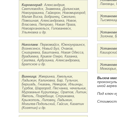
Лановцы, 
Кировоград
: Александрия,
Светловодск, Знаменка, Долинская,
Новоукраинка, Гайворон, Новомиргород,
Установк
Малая Виска, Бобринец, Смолино,
Тысменица
Помошная, Александровка, Новое,
Власовка, Петрово, Новая Прага,
Новоархангельск, Голованевск,
Ульяновка и др.
Установк
Золочев, 
Николаев
: Первомайск, Южноукраинск,
Вознесенск, Новый Буг, Очаков,
Установк
Снигиревка, Баштанка, Новая Одесса,
Каширский
Врадиевка, Кривое Озеро, Казанка,
Свалява, Арбузинка, Александровка,
Братское и др.
Установк
Межгорье,
Винница
: Жмеринка, Хмельник,
Вызов ма
Ладыжин, Калиновка, Бар, Тульчин,
проконсул
Бершадь, Гнивань, Немиров, Ильинцы,
иной агрег
Турбов, Шаргород, Песчанка, чечельник,
Мурованые Куриловцы, Оратов, Литин,
Под ключ к
Ямполь, Погребище, Стрижавка,
Крыжополь, Липовец, Ладыжин,
Стоимость
Могилев-Подольский, Гайсин, Казатин
(Козятин) и др.