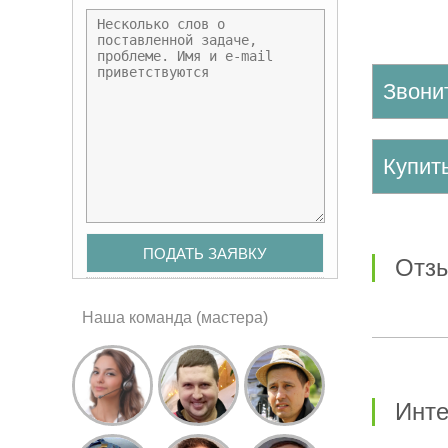
Звони
Купи
от
Наша команда (мастера)
Инт