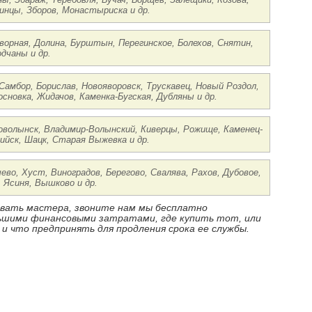
инцы, Зборов, Монастыриска и др.
ворная, Долина, Бурштын, Перегинское, Болехов, Снятин,
дчаны и др.
Самбор, Борислав, Новояворовск, Трускавец, Новый Роздол,
основка, Жидачов, Каменка-Бугская, Дубляны и др.
воволынск, Владимир-Волынский, Киверцы, Рожище, Каменец-
ийск, Шацк, Старая Выжевка и др.
чево, Хуст, Виноградов, Берегово, Свалява, Рахов, Дубовое,
 Ясиня, Вышково и др.
ызвать мастера, звоните нам мы бесплатно
ньшими финансовыми затратами, где купить тот, или
 и что предпринять для продления срока ее службы.