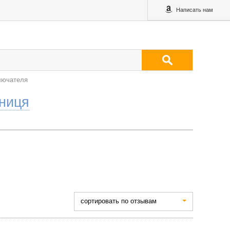
Написать нам
лючателя
нниця
cортировать по отзывам