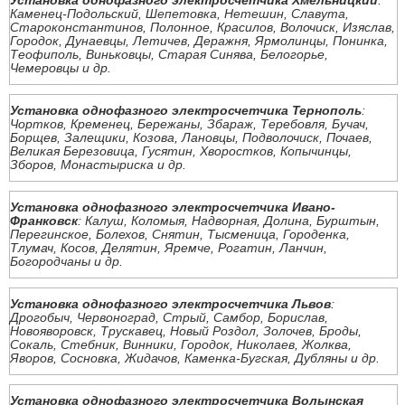
Установка однофазного электросчетчика Хмельницкий
:
Каменец-Подольский, Шепетовка, Нетешин, Славута,
Староконстантинов, Полонное, Красилов, Волочиск, Изяслав,
Городок, Дунаевцы, Летичев, Деражня, Ярмолинцы, Понинка,
Теофиполь, Виньковцы, Старая Синява, Белогорье,
Чемеровцы и др.
Установка однофазного электросчетчика Тернополь
:
Чортков, Кременец, Бережаны, Збараж, Теребовля, Бучач,
Борщев, Залещики, Козова, Лановцы, Подволочиск, Почаев,
Великая Березовица, Гусятин, Хворостков, Копычинцы,
Зборов, Монастыриска и др.
Установка однофазного электросчетчика Ивано-
Франковск
: Калуш, Коломыя, Надворная, Долина, Бурштын,
Перегинское, Болехов, Снятин, Тысменица, Городенка,
Тлумач, Косов, Делятин, Яремче, Рогатин, Ланчин,
Богородчаны и др.
Установка однофазного электросчетчика Львов
:
Дрогобыч, Червоноград, Стрый, Самбор, Борислав,
Новояворовск, Трускавец, Новый Роздол, Золочев, Броды,
Сокаль, Стебник, Винники, Городок, Николаев, Жолква,
Яворов, Сосновка, Жидачов, Каменка-Бугская, Дубляны и др.
Установка однофазного электросчетчика Волынская