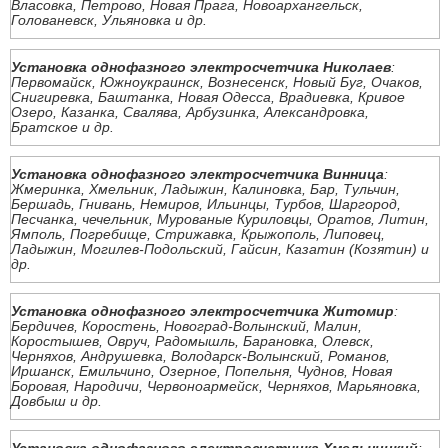
Власовка, Петрово, Новая Прага, Новоархангельск,
Голованевск, Ульяновка и др.
Установка однофазного электросчетчика Николаев
:
Первомайск, Южноукраинск, Вознесенск, Новый Буг, Очаков,
Снигиревка, Баштанка, Новая Одесса, Врадиевка, Кривое
Озеро, Казанка, Свалява, Арбузинка, Александровка,
Братское и др.
Установка однофазного электросчетчика Винница
:
Жмеринка, Хмельник, Ладыжин, Калиновка, Бар, Тульчин,
Бершадь, Гнивань, Немиров, Ильинцы, Турбов, Шаргород,
Песчанка, чечельник, Мурованые Куриловцы, Оратов, Литин,
Ямполь, Погребище, Стрижавка, Крыжополь, Липовец,
Ладыжин, Могилев-Подольский, Гайсин, Казатин (Козятин) и
др.
Установка однофазного электросчетчика Житомир
:
Бердичев, Коростень, Новоград-Волынский, Малин,
Коростышев, Овруч, Радомышль, Барановка, Олевск,
Черняхов, Андрушевка, Володарск-Волынский, Романов,
Иршанск, Емильчино, Озерное, Попельня, Чуднов, Новая
Боровая, Народичи, Червоноармейск, Черняхов, Марьяновка,
Довбыш и др.