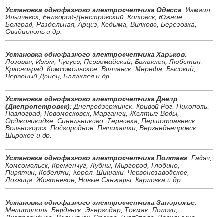
Установка однофазного электросчетчика Одесса
: Измаил,
Ильичевск, Белгород-Днестровский, Котовск, Южное,
Болград, Раздельная, Арциз, Кодыма, Вилково, Березовка,
Овидиополь и др.
Установка однофазного электросчетчика Харьков
:
Лозовая, Изюм, Чугуев, Первомайский, Балаклея, Люботин,
Красноград, Комсомольское, Волчанск, Мерефа, Высокий,
Червоный Донец, Балаклея и др.
Установка однофазного электросчетчика Днепр
(Днепропетровск)
: Днепродзержинск, Кривой Рог, Никополь,
Павлоград, Новомосковск, Марганец, Желтые Воды,
Орджоникидзе, Синельниково, Терновка, Першотравенск,
Вольногорск, Подгородное, Пятихатки, Верхнеднепровск,
Широкое и др.
Установка однофазного электросчетчика Полтава
: Гадяч,
Комсомольск, Кременчуг, Лубны, Миргород, Глобино,
Пирятин, Кобеляки, Хорол, Шишаки, Червонозаводское,
Лохвица, Жовтневое, Новые Санжары, Карловка и др.
Установка однофазного электросчетчика Запорожье
:
Мелитополь, Бердянск, Энергодар, Токмак, Пологи,