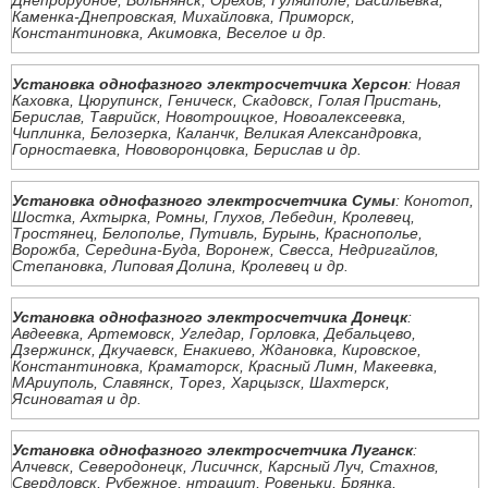
Днепрорудное, Вольнянск, Орехов, Гуляйполе, Васильевка,
Каменка-Днепровская, Михайловка, Приморск,
Константиновка, Акимовка, Веселое и др.
Установка однофазного электросчетчика Херсон
: Новая
Каховка, Цюрупинск, Геническ, Скадовск, Голая Пристань,
Берислав, Таврийск, Новотроицкое, Новоалексеевка,
Чиплинка, Белозерка, Каланчк, Великая Александровка,
Горностаевка, Нововоронцовка, Берислав и др.
Установка однофазного электросчетчика Сумы
: Конотоп,
Шостка, Ахтырка, Ромны, Глухов, Лебедин, Кролевец,
Тростянец, Белополье, Путивль, Бурынь, Краснополье,
Ворожба, Середина-Буда, Воронеж, Свесса, Недригайлов,
Степановка, Липовая Долина, Кролевец и др.
Установка однофазного электросчетчика Донецк
:
Авдеевка, Артемовск, Угледар, Горловка, Дебальцево,
Дзержинск, Дкучаевск, Енакиево, Ждановка, Кировское,
Константиновка, Краматорск, Красный Лимн, Макеевка,
МАриуполь, Славянск, Торез, Харцызск, Шахтерск,
Ясиноватая и др.
Установка однофазного электросчетчика Луганск
:
Алчевск, Северодонецк, Лисичнск, Карсный Луч, Стахнов,
Свердловск, Рубежное, нтрацит, Ровеньки, Брянка,