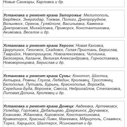
Новые Санжары, Карловка и др.
Установка и ремонт крана Запорожье
: Мелитополь,
Бердянск, Энергодар, Токмак, Пологи, Днепрорудное,
Вольнянск, Орехов, Гуляйполе, Васильевка, Каменка-
Днепровская, Михайловка, Приморск, Константиновка,
Акимовка, Веселое и др.
Установка и ремонт крана Херсон
: Новая Каховка,
Цюрупинск, Геническ, Скадовск, Голая Пристань, Берислав,
Таврийск, Новотроицкое, Новоалексеевка, Чиплинка,
Белозерка, Каланчк, Великая Александровка, Горностаевка,
Нововоронцовка, Берислав и др.
Установка и ремонт крана Сумы
: Конотоп, Шостка,
Ахтырка, Ромны, Глухов, Лебедин, Кролевец, Тростянец,
Белополье, Путивль, Бурынь, Краснополье, Ворожба,
Середина-Буда, Воронеж, Свесса, Недригайлов, Степановка,
Липовая Долина, Кролевец и др.
Установка и ремонт крана Донецк
: Авдеевка, Артемовск,
Угледар, Горловка, Дебальцево, Дзержинск, Дкучаевск,
Енакиево, Ждановка, Кировское, Константиновка,
Краматорск, Красный Лимн, Макеевка, МАриуполь, Славянск,
Торез, Харцызск, Шахтерск, Ясиноватая и др.