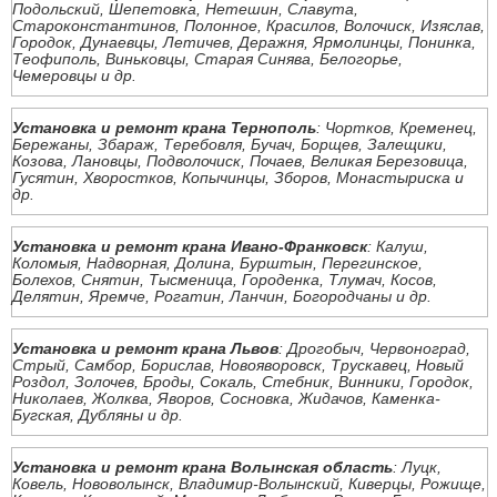
Подольский, Шепетовка, Нетешин, Славута,
Староконстантинов, Полонное, Красилов, Волочиск, Изяслав,
Городок, Дунаевцы, Летичев, Деражня, Ярмолинцы, Понинка,
Теофиполь, Виньковцы, Старая Синява, Белогорье,
Чемеровцы и др.
Установка и ремонт крана Тернополь
: Чортков, Кременец,
Бережаны, Збараж, Теребовля, Бучач, Борщев, Залещики,
Козова, Лановцы, Подволочиск, Почаев, Великая Березовица,
Гусятин, Хворостков, Копычинцы, Зборов, Монастыриска и
др.
Установка и ремонт крана Ивано-Франковск
: Калуш,
Коломыя, Надворная, Долина, Бурштын, Перегинское,
Болехов, Снятин, Тысменица, Городенка, Тлумач, Косов,
Делятин, Яремче, Рогатин, Ланчин, Богородчаны и др.
Установка и ремонт крана Львов
: Дрогобыч, Червоноград,
Стрый, Самбор, Борислав, Новояворовск, Трускавец, Новый
Роздол, Золочев, Броды, Сокаль, Стебник, Винники, Городок,
Николаев, Жолква, Яворов, Сосновка, Жидачов, Каменка-
Бугская, Дубляны и др.
Установка и ремонт крана Волынская область
: Луцк,
Ковель, Нововолынск, Владимир-Волынский, Киверцы, Рожище,