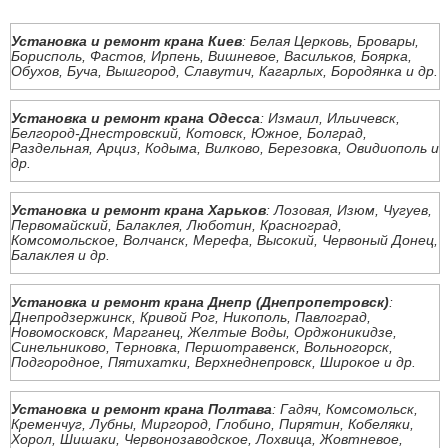
Установка и ремонт крана Киев
: Белая Церковь, Бровары,
Борисполь, Фастов, Ирпень, Вишневое, Васильков, Боярка,
Обухов, Буча, Вышгород, Славутич, Кагарлых, Бородянка и др.
Установка и ремонт крана Одесса
: Измаил, Ильичевск,
Белгород-Днестровский, Котовск, Южное, Болград,
Раздельная, Арциз, Кодыма, Вилково, Березовка, Овидиополь и
др.
Установка и ремонт крана Харьков
: Лозовая, Изюм, Чугуев,
Первомайский, Балаклея, Люботин, Красноград,
Комсомольское, Волчанск, Мерефа, Высокий, Червоный Донец,
Балаклея и др.
Установка и ремонт крана Днепр (Днепропетровск)
:
Днепродзержинск, Кривой Рог, Никополь, Павлоград,
Новомосковск, Марганец, Желтые Воды, Орджоникидзе,
Синельниково, Терновка, Першотравенск, Вольногорск,
Подгородное, Пятихатки, Верхнеднепровск, Широкое и др.
Установка и ремонт крана Полтава
: Гадяч, Комсомольск,
Кременчуг, Лубны, Миргород, Глобино, Пирятин, Кобеляки,
Хорол, Шишаки, Червонозаводское, Лохвица, Жовтневое,