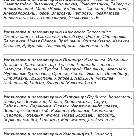
Светловодск, Знаменка, Долинская, Новоукраинка, Гайворон,
Новомиргород, Малая Виска, Бобринец, Смолино, Помошная,
Александровка, Новое, Власовка, Петрово, Новая Прага,
Новоархангельск, Голованевск, Ульяновка и др.
Установка и ремонт крана Николаев
: Первомайск,
Южноукраинск, Вознесенск, Новый Буг, Очаков, Снигиревка,
Баштанка, Новая Одесса, Врадиевка, Кривое Озеро, Казанка,
Свалява, Арбузинка, Александровка, Братское и др.
Установка и ремонт крана Винница
: Жмеринка, Хмельник,
Ладыжин, Калиновка, Бар, Тульчин, Бершадь, Гнивань,
Немиров, Ильинцы, Турбов, Шаргород, Песчанка, чечельник,
Мурованые Куриловцы, Оратов, Литин, Ямполь, Погребище,
Стрижавка, Крыжополь, Липовец, Ладыжин, Могилев-
Подольский, Гайсин, Казатин (Козятин) и др.
Установка и ремонт крана Житомир
: Бердичев, Коростень,
Новоград-Волынский, Малин, Коростышев, Овруч,
Радомышль, Барановка, Олевск, Черняхов, Андрушевка,
Володарск-Волынский, Романов, Иршанск, Емильчино,
Озерное, Попельня, Чуднов, Новая Боровая, Народичи,
Червоноармейск, Черняхов, Марьяновка, Довбыш и др.
Установка и ремонт крана Хмельницкий
: Каменец-