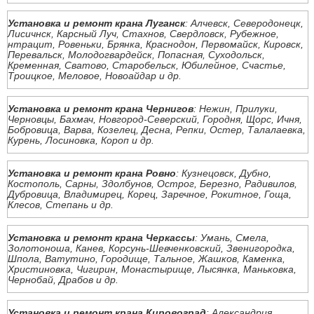
Установка и ремонт крана Луганск
: Алчевск, Северодонецк,
Лисичнск, Карсный Луч, Стахнов, Свердловск, Рубежное,
нтрацит, Ровеньки, Брянка, Краснодон, Первомайск, Кировск,
Перевальск, Молодогвардейск, Попасная, Суходольск,
Кременная, Сватово, Старобельск, Юбилейное, Счастье,
Троицкое, Меловое, Новоайдар и др.
Установка и ремонт крана Чернигов
: Нежин, Прилуки,
Черновцы, Бахмач, Новгород-Северский, Городня, Щорс, Ичня,
Бобровица, Варва, Козелец, Десна, Репки, Остер, Талалаевка,
Курень, Лосиновка, Короп и др.
Установка и ремонт крана Ровно
: Кузнецовск, Дубно,
Костополь, Сарны, Здолбунов, Острог, Березно, Радивилов,
Дубровица, Владимирец, Корец, Заречное, Рокитное, Гоща,
Клесов, Степань и др.
Установка и ремонт крана Черкассы
: Умань, Смела,
Золотоноша, Канев, Корсунь-Шевченковский, Звенигородка,
Шпола, Ватутино, Городище, Тальное, Жашков, Каменка,
Христиновка, Чигирин, Монастырище, Лысянка, Маньковка,
Чернобай, Драбов и др.
Установка и ремонт крана Кировоград
: Александрия,