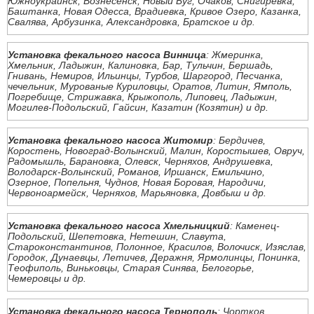
Южноукраинск, Вознесенск, Новый Буг, Очаков, Снигиревка,
Баштанка, Новая Одесса, Врадиевка, Кривое Озеро, Казанка,
Свалява, Арбузинка, Александровка, Братское и др.
Установка фекального насоса Винница
: Жмеринка,
Хмельник, Ладыжин, Калиновка, Бар, Тульчин, Бершадь,
Гнивань, Немиров, Ильинцы, Турбов, Шаргород, Песчанка,
чечельник, Мурованые Куриловцы, Оратов, Литин, Ямполь,
Погребище, Стрижавка, Крыжополь, Липовец, Ладыжин,
Могилев-Подольский, Гайсин, Казатин (Козятин) и др.
Установка фекального насоса Житомир
: Бердичев,
Коростень, Новоград-Волынский, Малин, Коростышев, Овруч,
Радомышль, Барановка, Олевск, Черняхов, Андрушевка,
Володарск-Волынский, Романов, Иршанск, Емильчино,
Озерное, Попельня, Чуднов, Новая Боровая, Народичи,
Червоноармейск, Черняхов, Марьяновка, Довбыш и др.
Установка фекального насоса Хмельницкий
: Каменец-
Подольский, Шепетовка, Нетешин, Славута,
Староконстантинов, Полонное, Красилов, Волочиск, Изяслав,
Городок, Дунаевцы, Летичев, Деражня, Ярмолинцы, Понинка,
Теофиполь, Виньковцы, Старая Синява, Белогорье,
Чемеровцы и др.
Установка фекального насоса Тернополь
: Чортков,