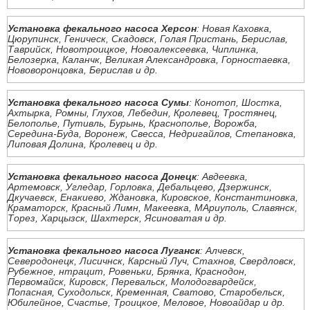
Установка фекального насоса Херсон
: Новая Каховка,
Цюрупинск, Геническ, Скадовск, Голая Пристань, Берислав,
Таврийск, Новотроицкое, Новоалексеевка, Чиплинка,
Белозерка, Каланчк, Великая Александровка, Горностаевка,
Нововоронцовка, Берислав и др.
Установка фекального насоса Сумы
: Конотоп, Шостка,
Ахтырка, Ромны, Глухов, Лебедин, Кролевец, Тростянец,
Белополье, Путивль, Бурынь, Краснополье, Ворожба,
Середина-Буда, Воронеж, Свесса, Недригайлов, Степановка,
Липовая Долина, Кролевец и др.
Установка фекального насоса Донецк
: Авдеевка,
Артемовск, Угледар, Горловка, Дебальцево, Дзержинск,
Дкучаевск, Енакиево, Ждановка, Кировское, Константиновка,
Краматорск, Красный Лимн, Макеевка, МАриуполь, Славянск,
Торез, Харцызск, Шахтерск, Ясиноватая и др.
Установка фекального насоса Луганск
: Алчевск,
Северодонецк, Лисичнск, Карсный Луч, Стахнов, Свердловск,
Рубежное, нтрацит, Ровеньки, Брянка, Краснодон,
Первомайск, Кировск, Перевальск, Молодогвардейск,
Попасная, Суходольск, Кременная, Сватово, Старобельск,
Юбилейное, Счастье, Троицкое, Меловое, Новоайдар и др.