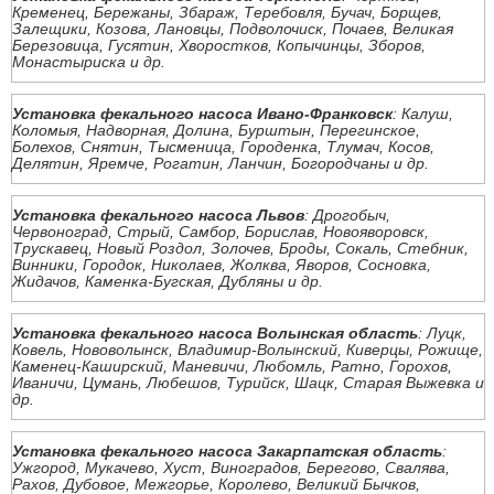
Кременец, Бережаны, Збараж, Теребовля, Бучач, Борщев,
Залещики, Козова, Лановцы, Подволочиск, Почаев, Великая
Березовица, Гусятин, Хворостков, Копычинцы, Зборов,
Монастыриска и др.
Установка фекального насоса Ивано-Франковск
: Калуш,
Коломыя, Надворная, Долина, Бурштын, Перегинское,
Болехов, Снятин, Тысменица, Городенка, Тлумач, Косов,
Делятин, Яремче, Рогатин, Ланчин, Богородчаны и др.
Установка фекального насоса Львов
: Дрогобыч,
Червоноград, Стрый, Самбор, Борислав, Новояворовск,
Трускавец, Новый Роздол, Золочев, Броды, Сокаль, Стебник,
Винники, Городок, Николаев, Жолква, Яворов, Сосновка,
Жидачов, Каменка-Бугская, Дубляны и др.
Установка фекального насоса Волынская область
: Луцк,
Ковель, Нововолынск, Владимир-Волынский, Киверцы, Рожище,
Каменец-Каширский, Маневичи, Любомль, Ратно, Горохов,
Иваничи, Цумань, Любешов, Турийск, Шацк, Старая Выжевка и
др.
Установка фекального насоса Закарпатская область
:
Ужгород, Мукачево, Хуст, Виноградов, Берегово, Свалява,
Рахов, Дубовое, Межгорье, Королево, Великий Бычков,