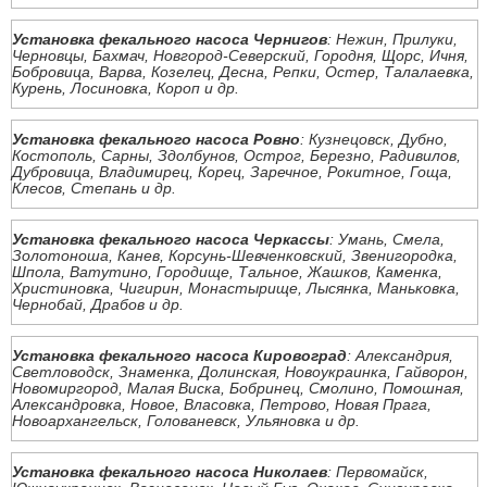
Установка фекального насоса Чернигов
: Нежин, Прилуки,
Черновцы, Бахмач, Новгород-Северский, Городня, Щорс, Ичня,
Бобровица, Варва, Козелец, Десна, Репки, Остер, Талалаевка,
Курень, Лосиновка, Короп и др.
Установка фекального насоса Ровно
: Кузнецовск, Дубно,
Костополь, Сарны, Здолбунов, Острог, Березно, Радивилов,
Дубровица, Владимирец, Корец, Заречное, Рокитное, Гоща,
Клесов, Степань и др.
Установка фекального насоса Черкассы
: Умань, Смела,
Золотоноша, Канев, Корсунь-Шевченковский, Звенигородка,
Шпола, Ватутино, Городище, Тальное, Жашков, Каменка,
Христиновка, Чигирин, Монастырище, Лысянка, Маньковка,
Чернобай, Драбов и др.
Установка фекального насоса Кировоград
: Александрия,
Светловодск, Знаменка, Долинская, Новоукраинка, Гайворон,
Новомиргород, Малая Виска, Бобринец, Смолино, Помошная,
Александровка, Новое, Власовка, Петрово, Новая Прага,
Новоархангельск, Голованевск, Ульяновка и др.
Установка фекального насоса Николаев
: Первомайск,