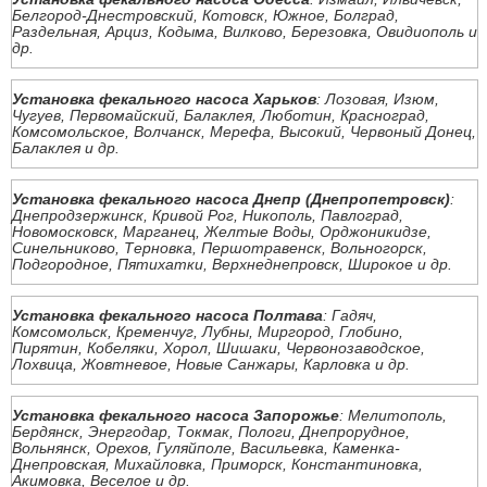
Белгород-Днестровский, Котовск, Южное, Болград,
Раздельная, Арциз, Кодыма, Вилково, Березовка, Овидиополь и
др.
Установка фекального насоса Харьков
: Лозовая, Изюм,
Чугуев, Первомайский, Балаклея, Люботин, Красноград,
Комсомольское, Волчанск, Мерефа, Высокий, Червоный Донец,
Балаклея и др.
Установка фекального насоса Днепр (Днепропетровск)
:
Днепродзержинск, Кривой Рог, Никополь, Павлоград,
Новомосковск, Марганец, Желтые Воды, Орджоникидзе,
Синельниково, Терновка, Першотравенск, Вольногорск,
Подгородное, Пятихатки, Верхнеднепровск, Широкое и др.
Установка фекального насоса Полтава
: Гадяч,
Комсомольск, Кременчуг, Лубны, Миргород, Глобино,
Пирятин, Кобеляки, Хорол, Шишаки, Червонозаводское,
Лохвица, Жовтневое, Новые Санжары, Карловка и др.
Установка фекального насоса Запорожье
: Мелитополь,
Бердянск, Энергодар, Токмак, Пологи, Днепрорудное,
Вольнянск, Орехов, Гуляйполе, Васильевка, Каменка-
Днепровская, Михайловка, Приморск, Константиновка,
Акимовка, Веселое и др.