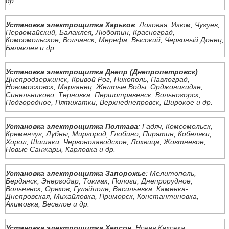
др.
Установка электрощитка Харьков
: Лозовая, Изюм, Чугуев,
Первомайский, Балаклея, Люботин, Красноград,
Комсомольское, Волчанск, Мерефа, Высокий, Червоный Донец,
Балаклея и др.
Установка электрощитка Днепр (Днепропетровск)
:
Днепродзержинск, Кривой Рог, Никополь, Павлоград,
Новомосковск, Марганец, Желтые Воды, Орджоникидзе,
Синельниково, Терновка, Першотравенск, Вольногорск,
Подгородное, Пятихатки, Верхнеднепровск, Широкое и др.
Установка электрощитка Полтава
: Гадяч, Комсомольск,
Кременчуг, Лубны, Миргород, Глобино, Пирятин, Кобеляки,
Хорол, Шишаки, Червонозаводское, Лохвица, Жовтневое,
Новые Санжары, Карловка и др.
Установка электрощитка Запорожье
: Мелитополь,
Бердянск, Энергодар, Токмак, Пологи, Днепрорудное,
Вольнянск, Орехов, Гуляйполе, Васильевка, Каменка-
Днепровская, Михайловка, Приморск, Константиновка,
Акимовка, Веселое и др.
Установка электрощитка Херсон
: Новая Каховка,