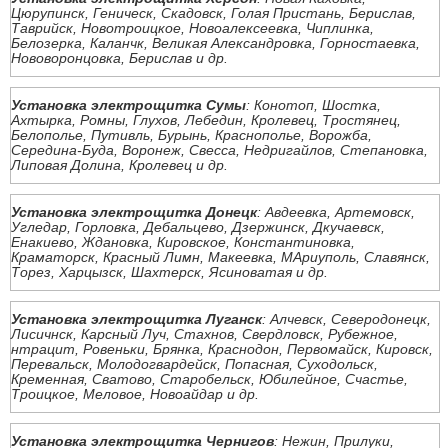
Цюрупинск, Геническ, Скадовск, Голая Пристань, Берислав,
Таврийск, Новотроицкое, Новоалексеевка, Чиплинка,
Белозерка, Каланчк, Великая Александровка, Горностаевка,
Нововоронцовка, Берислав и др.
Установка электрощитка Сумы
: Конотоп, Шостка,
Ахтырка, Ромны, Глухов, Лебедин, Кролевец, Тростянец,
Белополье, Путивль, Бурынь, Краснополье, Ворожба,
Середина-Буда, Воронеж, Свесса, Недригайлов, Степановка,
Липовая Долина, Кролевец и др.
Установка электрощитка Донецк
: Авдеевка, Артемовск,
Угледар, Горловка, Дебальцево, Дзержинск, Дкучаевск,
Енакиево, Ждановка, Кировское, Константиновка,
Краматорск, Красный Лимн, Макеевка, МАриуполь, Славянск,
Торез, Харцызск, Шахтерск, Ясиноватая и др.
Установка электрощитка Луганск
: Алчевск, Северодонецк,
Лисичнск, Карсный Луч, Стахнов, Свердловск, Рубежное,
нтрацит, Ровеньки, Брянка, Краснодон, Первомайск, Кировск,
Перевальск, Молодогвардейск, Попасная, Суходольск,
Кременная, Сватово, Старобельск, Юбилейное, Счастье,
Троицкое, Меловое, Новоайдар и др.
Установка электрощитка Чернигов
: Нежин, Прилуки,