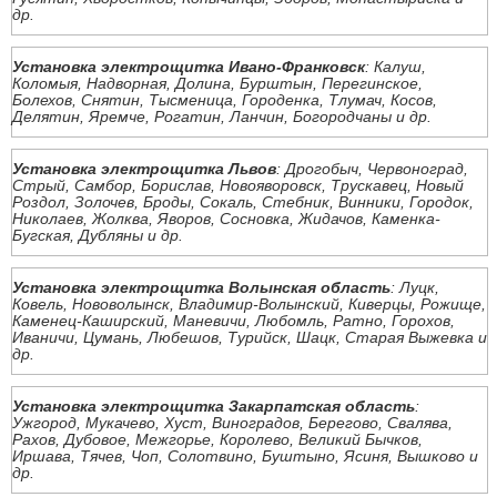
др.
Установка электрощитка Ивано-Франковск
: Калуш,
Коломыя, Надворная, Долина, Бурштын, Перегинское,
Болехов, Снятин, Тысменица, Городенка, Тлумач, Косов,
Делятин, Яремче, Рогатин, Ланчин, Богородчаны и др.
Установка электрощитка Львов
: Дрогобыч, Червоноград,
Стрый, Самбор, Борислав, Новояворовск, Трускавец, Новый
Роздол, Золочев, Броды, Сокаль, Стебник, Винники, Городок,
Николаев, Жолква, Яворов, Сосновка, Жидачов, Каменка-
Бугская, Дубляны и др.
Установка электрощитка Волынская область
: Луцк,
Ковель, Нововолынск, Владимир-Волынский, Киверцы, Рожище,
Каменец-Каширский, Маневичи, Любомль, Ратно, Горохов,
Иваничи, Цумань, Любешов, Турийск, Шацк, Старая Выжевка и
др.
Установка электрощитка Закарпатская область
:
Ужгород, Мукачево, Хуст, Виноградов, Берегово, Свалява,
Рахов, Дубовое, Межгорье, Королево, Великий Бычков,
Иршава, Тячев, Чоп, Солотвино, Буштыно, Ясиня, Вышково и
др.