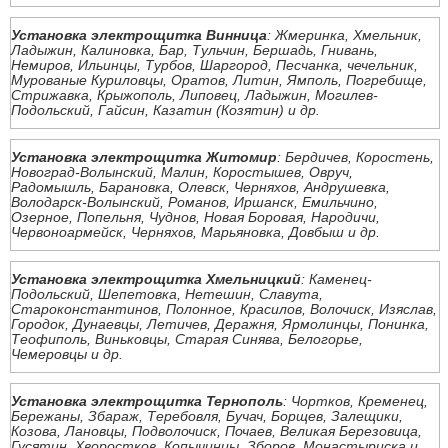
Установка электрощитка Винница
: Жмеринка, Хмельник,
Ладыжин, Калиновка, Бар, Тульчин, Бершадь, Гнивань,
Немиров, Ильинцы, Турбов, Шаргород, Песчанка, чечельник,
Мурованые Куриловцы, Оратов, Литин, Ямполь, Погребище,
Стрижавка, Крыжополь, Липовец, Ладыжин, Могилев-
Подольский, Гайсин, Казатин (Козятин) и др.
Установка электрощитка Житомир
: Бердичев, Коростень,
Новоград-Волынский, Малин, Коростышев, Овруч,
Радомышль, Барановка, Олевск, Черняхов, Андрушевка,
Володарск-Волынский, Романов, Иршанск, Емильчино,
Озерное, Попельня, Чуднов, Новая Боровая, Народичи,
Червоноармейск, Черняхов, Марьяновка, Довбыш и др.
Установка электрощитка Хмельницкий
: Каменец-
Подольский, Шепетовка, Нетешин, Славута,
Староконстантинов, Полонное, Красилов, Волочиск, Изяслав,
Городок, Дунаевцы, Летичев, Деражня, Ярмолинцы, Понинка,
Теофиполь, Виньковцы, Старая Синява, Белогорье,
Чемеровцы и др.
Установка электрощитка Тернополь
: Чортков, Кременец,
Бережаны, Збараж, Теребовля, Бучач, Борщев, Залещики,
Козова, Лановцы, Подволочиск, Почаев, Великая Березовица,
Гусятин, Хворостков, Копычинцы, Зборов, Монастыриска и