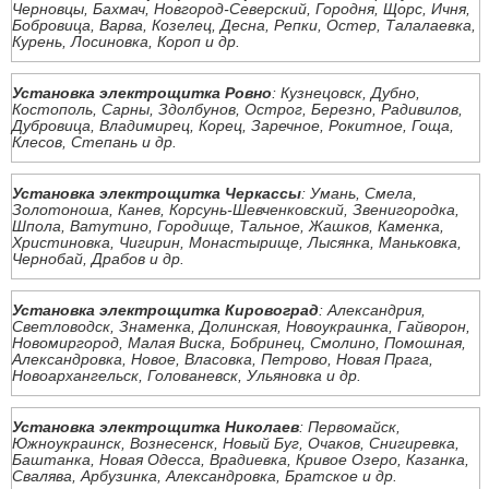
Черновцы, Бахмач, Новгород-Северский, Городня, Щорс, Ичня,
Бобровица, Варва, Козелец, Десна, Репки, Остер, Талалаевка,
Курень, Лосиновка, Короп и др.
Установка электрощитка Ровно
: Кузнецовск, Дубно,
Костополь, Сарны, Здолбунов, Острог, Березно, Радивилов,
Дубровица, Владимирец, Корец, Заречное, Рокитное, Гоща,
Клесов, Степань и др.
Установка электрощитка Черкассы
: Умань, Смела,
Золотоноша, Канев, Корсунь-Шевченковский, Звенигородка,
Шпола, Ватутино, Городище, Тальное, Жашков, Каменка,
Христиновка, Чигирин, Монастырище, Лысянка, Маньковка,
Чернобай, Драбов и др.
Установка электрощитка Кировоград
: Александрия,
Светловодск, Знаменка, Долинская, Новоукраинка, Гайворон,
Новомиргород, Малая Виска, Бобринец, Смолино, Помошная,
Александровка, Новое, Власовка, Петрово, Новая Прага,
Новоархангельск, Голованевск, Ульяновка и др.
Установка электрощитка Николаев
: Первомайск,
Южноукраинск, Вознесенск, Новый Буг, Очаков, Снигиревка,
Баштанка, Новая Одесса, Врадиевка, Кривое Озеро, Казанка,
Свалява, Арбузинка, Александровка, Братское и др.