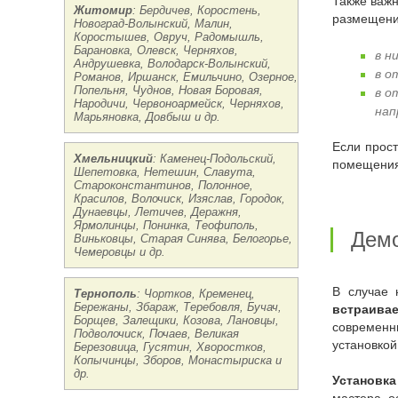
Также важно, чтобы на электродуховку не попадала вода при использовании мойки на кухне. Оптимально рассмотреть такие варианты
Житомир
: Бердичев, Коростень,
размещени
Новоград-Волынский, Малин,
Коростышев, Овруч, Радомышль,
Барановка, Олевск, Черняхов,
в н
Андрушевка, Володарск-Волынский,
в о
Романов, Иршанск, Емильчино, Озерное,
Попельня, Чуднов, Новая Боровая,
в о
Народичи, Червоноармейск, Черняхов,
нап
Марьяновка, Довбыш и др.
Если пространства на кухне немного, то духовой шкаф монтируется максимально компактно, чтобы не занимать место. В просторных
Хмельницкий
: Каменец-Подольский,
помещения
Шепетовка, Нетешин, Славута,
Староконстантинов, Полонное,
Красилов, Волочиск, Изяслав, Городок,
Дунаевцы, Летичев, Деражня,
Ярмолинцы, Понинка, Теофиполь,
Дем
Виньковцы, Старая Синява, Белогорье,
Чемеровцы и др.
В случае
Тернополь
: Чортков, Кременец,
Бережаны, Збараж, Теребовля, Бучач,
встраива
Борщев, Залещики, Козова, Лановцы,
современны
Подволочиск, Почаев, Великая
установкой
Березовица, Гусятин, Хворостков,
Копычинцы, Зборов, Монастыриска и
др.
Установк