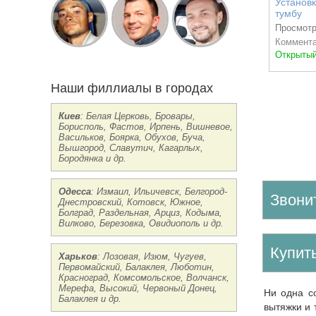
Установ
тумбу
Просмотр
Коммента
Открытый
Наши филлиалы в городах
Доступно
Киев
: Белая Церковь, Бровары,
Борисполь, Фастов, Ирпень, Вишневое,
Васильков, Боярка, Обухов, Буча,
Вышгород, Славутич, Кагарлых,
Бородянка и др.
Одесса
: Измаил, Ильичевск, Белгород-
Звони
Днестровский, Котовск, Южное,
Болград, Раздельная, Арциз, Кодыма,
Вилково, Березовка, Овидиополь и др.
Купи
Харьков
: Лозовая, Изюм, Чугуев,
Первомайский, Балаклея, Люботин,
Красноград, Комсомольское, Волчанск,
Мерефа, Высокий, Червоный Донец,
Ни одна современная функциональная кухня не обойдется без бытовой техники – холодильника, плиты, посудомоечной машины,
Балаклея и др.
вытяжки и 