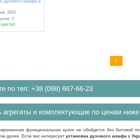
ка духового шкафа в
ов: 2052
риев: 0
 доступ
 к просмотру
1
те по тел: +38 (098) 667-66-23
ть агрегаты и комплектующие по ценам ниж
так далее. Если вас интересует
установка духового шкафа
в
Укр