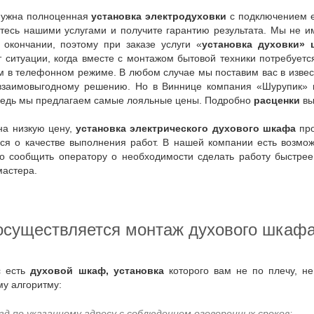
 нужна полноценная
установка электродуховки
с подключением ее
йтесь нашими услугами и получите гарантию результата. Мы не 
 окончании, поэтому при заказе услуги «
установка духовки» 
 ситуации, когда вместе с монтажом бытовой техники потребуетс
м в телефонном режиме. В любом случае мы поставим вас в изве
взаимовыгодному решению. Но в Виннице компания «Шурупик» мо
 ведь мы предлагаем самые лояльные цены. Подробно
расценки
вы
 на низкую цену,
установка электрического духового шкафа
про
ься о качестве выполнения работ. В нашей компании есть возмо
о сообщить оператору о необходимости сделать работу быстрее.
мастера.
 осуществляется монтаж духового шкаф
ас есть
духовой шкаф, установка
которого вам не по плечу, н
у алгоритму:
зд по указанному адресу с соблюдением оговоренных сроков;