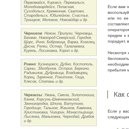
Первомайск, Кировск, Перевальск,
Молодогвардейск, Попасная,
Если вам
Суходольск, Кременная, Сватово,
воспользу
Старобельск, Юбилейное, Счастье,
или по ее
Троицкое, Меловое, Новоайдар и др.
составляют
операторо
Чернигов
: Нежин, Прилуки, Черновцы,
придем к 
Бахмач, Новгород-Северский, Городня,
порадует,
Щорс, Ичня, Бобровица, Варва, Козелец,
Десна, Репки, Остер, Талалаевка,
Курень, Лосиновка, Короп и др.
Несмотря
беспокоит
Ровно
: Кузнецовск, Дубно, Костополь,
необходим
Сарны, Здолбунов, Острог, Березно,
прибытия 
Радивилов, Дубровица, Владимирец,
Корец, Заречное, Рокитное, Гоща,
Клесов, Степань и др.
Как
Черкассы
: Умань, Смела, Золотоноша,
Канев, Корсунь-Шевченковский,
Звенигородка, Шпола, Ватутино,
Городище, Тальное, Жашков, Каменка,
Если у в
Христиновка, Чигирин, Монастырище,
Лысянка, Маньковка, Чернобай, Драбов
следующем
и др.
вые