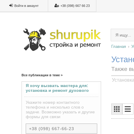
Войти в аккаунт
+38 (098) 667 66 23
Главная
У
Устан
Также в
Все публикации в теме >
Установка
Я хочу вызвать мастера для:
установка и ремонт духового
шкафа под ключ
Укажите номер контактного
телефона и несколько слов о
задаче. Возможно указать и другие
формы для связи