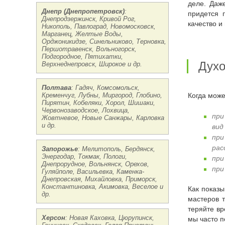
деле. Даж
Днепр (Днепропетровск)
:
придется 
Днепродзержинск, Кривой Рог,
качество и
Никополь, Павлоград, Новомосковск,
Марганец, Желтые Воды,
Орджоникидзе, Синельниково, Терновка,
Першотравенск, Вольногорск,
Подгородное, Пятихатки,
Дух
Верхнеднепровск, Широкое и др.
Полтава
: Гадяч, Комсомольск,
Кременчуг, Лубны, Миргород, Глобино,
Когда мож
Пирятин, Кобеляки, Хорол, Шишаки,
Червонозаводское, Лохвица,
при
Жовтневое, Новые Санжары, Карловка
и др.
вид
пр
рас
Запорожье
: Мелитополь, Бердянск,
Энергодар, Токмак, Пологи,
при
Днепрорудное, Вольнянск, Орехов,
при
Гуляйполе, Васильевка, Каменка-
Днепровская, Михайловка, Приморск,
Константиновка, Акимовка, Веселое и
Как показывает наш опыт, чаще всего клиенты нашей компании сталкиваются именно с последним пунктом этого списка – вызывают
др.
мастеров т
теряйте вр
Херсон
: Новая Каховка, Цюрупинск,
мы часто п