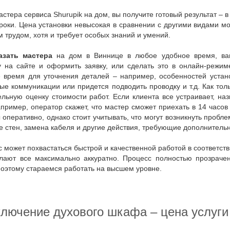
астера сервиса Shurupik на дом, вы получите готовый результат – 
роки. Цена установки невысокая в сравнении с другими видами мо
 трудом, хотя и требует особых знаний и умений.
азать
мастера
на дом в Виннице в любое удобное время, вам
у на сайте и оформить заявку, или сделать это в онлайн-режи
 время для уточнения деталей – например, особенностей устано
е коммуникации или придется подводить проводку и т.д. Как толь
льную оценку стоимости работ. Если клиента все устраивает, на
пример, оператор скажет, что мастер сможет приехать в 14 часов
 оперативно, однако стоит учитывать, что могут возникнуть проб
 стен, замена кабеля и другие действия, требующие дополнитель
елают все максимально аккуратно. Процесс полностью прозраче
поэтому стараемся работать на высшем уровне.
дключение духового шкафа – цена услуги