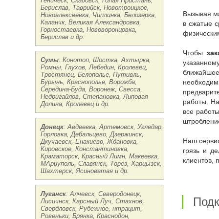
Геническ, Скадовск, Голая Пристань,
Берислав, Таврийск, Новотроицкое,
Вызывая м
Новоалексеевка, Чиплинка, Белозерка,
Каланчк, Великая Александровка,
в сжатые с
Горностаевка, Нововоронцовка,
физическим
Берислав и др.
Чтобы
зак
Сумы
: Конотоп, Шостка, Ахтырка,
указанном
Ромны, Глухов, Лебедин, Кролевец,
ближайшее
Тростянец, Белополье, Путивль,
Бурынь, Краснополье, Ворожба,
необходимы
Середина-Буда, Воронеж, Свесса,
предварите
Недригайлов, Степановка, Липовая
работы. На
Долина, Кролевец и др.
все работы
штробление
Донецк
: Авдеевка, Артемовск, Угледар,
Горловка, Дебальцево, Дзержинск,
Наш сервис может похвастаться быстрой и качественной работой в соответствии с оговоренным графиком, а специалисты не разводят
Дкучаевск, Енакиево, Ждановка,
Кировское, Константиновка,
грязь и д
Краматорск, Красный Лимн, Макеевка,
клиентов, 
МАриуполь, Славянск, Торез, Харцызск,
Шахтерск, Ясиноватая и др.
Луганск
: Алчевск, Северодонецк,
По
Лисичнск, Карсный Луч, Стахнов,
Свердловск, Рубежное, нтрацит,
Ровеньки, Брянка, Краснодон,