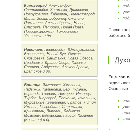
Кировоград
: Александрия,
под
Светловодск, Знаменка, Долинская,
уст
Новоукраинка, Гайворон, Новомиргород,
под
Малая Виска, Бобринец, Смолино,
Помошная, Александровка, Новое,
Власовка, Петрово, Новая Прага,
После тог
Новоархангельск, Голованевск,
работало б
Ульяновка и др.
Николаев
: Первомайск, Южноукраинск,
Вознесенск, Новый Буг, Очаков,
Снигиревка, Баштанка, Новая Одесса,
Ду
Врадиевка, Кривое Озеро, Казанка,
Свалява, Арбузинка, Александровка,
Братское и др.
Еще при покупке кухонного оборудования необходимо определиться с вариантом установки, поскольку существуют встраиваемые и
отдельност
Винница
: Жмеринка, Хмельник,
Основные 
Ладыжин, Калиновка, Бар, Тульчин,
Бершадь, Гнивань, Немиров, Ильинцы,
Турбов, Шаргород, Песчанка, чечельник,
отс
Мурованые Куриловцы, Оратов, Литин,
уст
Ямполь, Погребище, Стрижавка,
Крыжополь, Липовец, Ладыжин,
пов
Могилев-Подольский, Гайсин, Казатин
хол
(Козятин) и др.