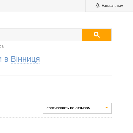
Написать нам
фа
и в
Вінниця
cортировать по отзывам