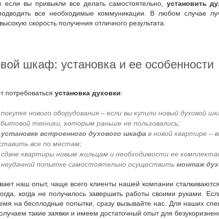
е если вы привыкли все делать самостоятельно,
установить д
подводить все необходимые коммуникации. В любом случае лу
 высокую скорость получения отличного результата.
овой шкаф: установка и ее особенности
ет потребоваться
установка духовки
:
 покупке нового оборудования – если вы купили новый духовой 
 бытовой техники, которым раньше не пользовались;
и
установке встроенного духового шкафа
в новой квартире – в
ставить все по местам;
 сдаче квартиры новым жильцам и необходимости ее комплекта
 неудачной попытке самостоятельно осуществить
монтаж дух
огда, когда не получилось завершить работы своими руками. Есл
емя на бесплодные попытки, сразу вызывайте нас. Для наших сп
олучаем такие заявки и имеем достаточный опыт для безукоризнен