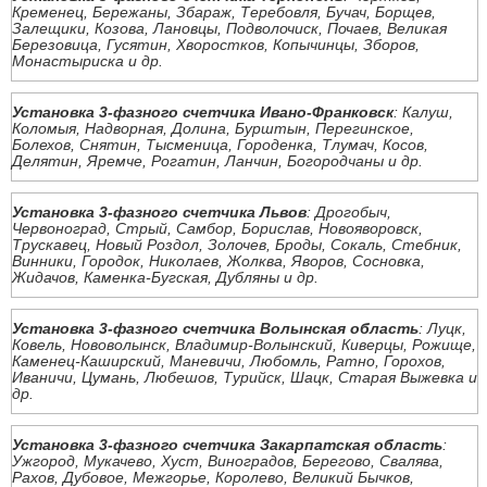
Кременец, Бережаны, Збараж, Теребовля, Бучач, Борщев,
Залещики, Козова, Лановцы, Подволочиск, Почаев, Великая
Березовица, Гусятин, Хворостков, Копычинцы, Зборов,
Монастыриска и др.
Установка 3-фазного счетчика Ивано-Франковск
: Калуш,
Коломыя, Надворная, Долина, Бурштын, Перегинское,
Болехов, Снятин, Тысменица, Городенка, Тлумач, Косов,
Делятин, Яремче, Рогатин, Ланчин, Богородчаны и др.
Установка 3-фазного счетчика Львов
: Дрогобыч,
Червоноград, Стрый, Самбор, Борислав, Новояворовск,
Трускавец, Новый Роздол, Золочев, Броды, Сокаль, Стебник,
Винники, Городок, Николаев, Жолква, Яворов, Сосновка,
Жидачов, Каменка-Бугская, Дубляны и др.
Установка 3-фазного счетчика Волынская область
: Луцк,
Ковель, Нововолынск, Владимир-Волынский, Киверцы, Рожище,
Каменец-Каширский, Маневичи, Любомль, Ратно, Горохов,
Иваничи, Цумань, Любешов, Турийск, Шацк, Старая Выжевка и
др.
Установка 3-фазного счетчика Закарпатская область
:
Ужгород, Мукачево, Хуст, Виноградов, Берегово, Свалява,
Рахов, Дубовое, Межгорье, Королево, Великий Бычков,