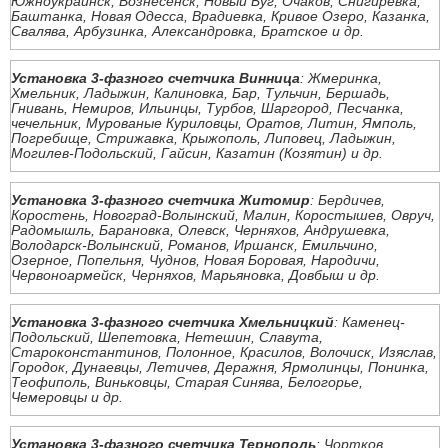
Южноукраинск, Вознесенск, Новый Буг, Очаков, Снигиревка,
Баштанка, Новая Одесса, Врадиевка, Кривое Озеро, Казанка,
Свалява, Арбузинка, Александровка, Братское и др.
Установка 3-фазного счетчика Винница
: Жмеринка,
Хмельник, Ладыжин, Калиновка, Бар, Тульчин, Бершадь,
Гнивань, Немиров, Ильинцы, Турбов, Шаргород, Песчанка,
чечельник, Мурованые Куриловцы, Оратов, Литин, Ямполь,
Погребище, Стрижавка, Крыжополь, Липовец, Ладыжин,
Могилев-Подольский, Гайсин, Казатин (Козятин) и др.
Установка 3-фазного счетчика Житомир
: Бердичев,
Коростень, Новоград-Волынский, Малин, Коростышев, Овруч,
Радомышль, Барановка, Олевск, Черняхов, Андрушевка,
Володарск-Волынский, Романов, Иршанск, Емильчино,
Озерное, Попельня, Чуднов, Новая Боровая, Народичи,
Червоноармейск, Черняхов, Марьяновка, Довбыш и др.
Установка 3-фазного счетчика Хмельницкий
: Каменец-
Подольский, Шепетовка, Нетешин, Славута,
Староконстантинов, Полонное, Красилов, Волочиск, Изяслав,
Городок, Дунаевцы, Летичев, Деражня, Ярмолинцы, Понинка,
Теофиполь, Виньковцы, Старая Синява, Белогорье,
Чемеровцы и др.
Установка 3-фазного счетчика Тернополь
: Чортков,