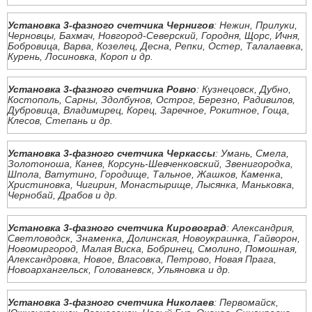
Установка 3-фазного счетчика Чернигов
: Нежин, Прилуки,
Черновцы, Бахмач, Новгород-Северский, Городня, Щорс, Ичня,
Бобровица, Варва, Козелец, Десна, Репки, Остер, Талалаевка,
Курень, Лосиновка, Короп и др.
Установка 3-фазного счетчика Ровно
: Кузнецовск, Дубно,
Костополь, Сарны, Здолбунов, Острог, Березно, Радивилов,
Дубровица, Владимирец, Корец, Заречное, Рокитное, Гоща,
Клесов, Степань и др.
Установка 3-фазного счетчика Черкассы
: Умань, Смела,
Золотоноша, Канев, Корсунь-Шевченковский, Звенигородка,
Шпола, Ватутино, Городище, Тальное, Жашков, Каменка,
Христиновка, Чигирин, Монастырище, Лысянка, Маньковка,
Чернобай, Драбов и др.
Установка 3-фазного счетчика Кировоград
: Александрия,
Светловодск, Знаменка, Долинская, Новоукраинка, Гайворон,
Новомиргород, Малая Виска, Бобринец, Смолино, Помошная,
Александровка, Новое, Власовка, Петрово, Новая Прага,
Новоархангельск, Голованевск, Ульяновка и др.
Установка 3-фазного счетчика Николаев
: Первомайск,