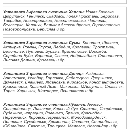
Установка 3-фазного счетчика Херсон
: Новая Каховка,
Цюрупинск, Геническ, Скадовск, Голая Пристань, Берислав,
Таврийск, Новотроицкое, Новоалексеевка, Чиплинка,
Белозерка, Каланчк, Великая Александровка, Горностаевка,
Нововоронцовка, Берислав и др.
Установка 3-фазного счетчика Сумы
: Конотоп, Шостка,
Ахтырка, Ромны, Глухов, Лебедин, Кролевец, Тростянец,
Белополье, Путивль, Бурынь, Краснополье, Ворожба,
Середина-Буда, Воронеж, Свесса, Недригайлов, Степановка,
Липовая Долина, Кролевец и др.
Установка 3-фазного счетчика Донецк
: Авдеевка,
Артемовск, Угледар, Горловка, Дебальцево, Дзержинск,
Дкучаевск, Енакиево, Ждановка, Кировское, Константиновка,
Краматорск, Красный Лимн, Макеевка, МАриуполь, Славянск,
Торез, Харцызск, Шахтерск, Ясиноватая и др.
Установка 3-фазного счетчика Луганск
: Алчевск,
Северодонецк, Лисичнск, Карсный Луч, Стахнов, Свердловск,
Рубежное, нтрацит, Ровеньки, Брянка, Краснодон,
Первомайск, Кировск, Перевальск, Молодогвардейск,
Попасная, Суходольск, Кременная, Сватово, Старобельск,
Юбилейное, Счастье, Троицкое, Меловое, Новоайдар и др.