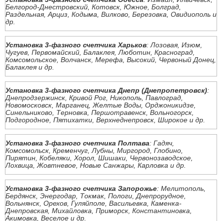
Белгород-Днестровский, Котовск, Южное, Болград,
Раздельная, Арциз, Кодыма, Вилково, Березовка, Овидиополь и
др.
Установка 3-фазного счетчика Харьков
: Лозовая, Изюм,
Чугуев, Первомайский, Балаклея, Люботин, Красноград,
Комсомольское, Волчанск, Мерефа, Высокий, Червоный Донец,
Балаклея и др.
Установка 3-фазного счетчика Днепр (Днепропетровск)
:
Днепродзержинск, Кривой Рог, Никополь, Павлоград,
Новомосковск, Марганец, Желтые Воды, Орджоникидзе,
Синельниково, Терновка, Першотравенск, Вольногорск,
Подгородное, Пятихатки, Верхнеднепровск, Широкое и др.
Установка 3-фазного счетчика Полтава
: Гадяч,
Комсомольск, Кременчуг, Лубны, Миргород, Глобино,
Пирятин, Кобеляки, Хорол, Шишаки, Червонозаводское,
Лохвица, Жовтневое, Новые Санжары, Карловка и др.
Установка 3-фазного счетчика Запорожье
: Мелитополь,
Бердянск, Энергодар, Токмак, Пологи, Днепрорудное,
Вольнянск, Орехов, Гуляйполе, Васильевка, Каменка-
Днепровская, Михайловка, Приморск, Константиновка,
Акимовка, Веселое и др.