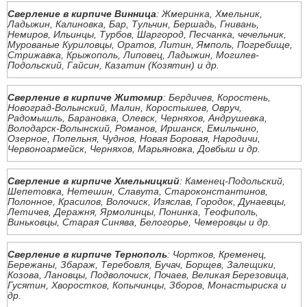
Сверление в кирпиче Винница
: Жмеринка, Хмельник,
Ладыжин, Калиновка, Бар, Тульчин, Бершадь, Гнивань,
Немиров, Ильинцы, Турбов, Шаргород, Песчанка, чечельник,
Мурованые Куриловцы, Оратов, Литин, Ямполь, Погребище,
Стрижавка, Крыжополь, Липовец, Ладыжин, Могилев-
Подольский, Гайсин, Казатин (Козятин) и др.
Сверление в кирпиче Житомир
: Бердичев, Коростень,
Новоград-Волынский, Малин, Коростышев, Овруч,
Радомышль, Барановка, Олевск, Черняхов, Андрушевка,
Володарск-Волынский, Романов, Иршанск, Емильчино,
Озерное, Попельня, Чуднов, Новая Боровая, Народичи,
Червоноармейск, Черняхов, Марьяновка, Довбыш и др.
Сверление в кирпиче Хмельницкий
: Каменец-Подольский,
Шепетовка, Нетешин, Славута, Староконстантинов,
Полонное, Красилов, Волочиск, Изяслав, Городок, Дунаевцы,
Летичев, Деражня, Ярмолинцы, Понинка, Теофиполь,
Виньковцы, Старая Синява, Белогорье, Чемеровцы и др.
Сверление в кирпиче Тернополь
: Чортков, Кременец,
Бережаны, Збараж, Теребовля, Бучач, Борщев, Залещики,
Козова, Лановцы, Подволочиск, Почаев, Великая Березовица,
Гусятин, Хворостков, Копычинцы, Зборов, Монастыриска и
др.