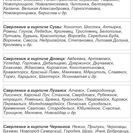
Новотроицкое, Новоалексеевка, Чиплинка, Белозерка,
Каланчк, Великая Александровка, Горностаевка,
Нововоронцовка, Берислав и др.
Сверление в кирпиче Сумы
: Конотоп, Шостка, Ахтырка,
Ромны, Глухов, Лебедин, Кролевец, Тростянец, Белополье,
Путивль, Бурынь, Краснополье, Ворожба, Середина-Буда,
Воронеж, Свесса, Недригайлов, Степановка, Липовая Долина,
Кролевец и др.
Сверление в кирпиче Донецк
: Авдеевка, Артемовск,
Угледар, Горловка, Дебальцево, Дзержинск, Дкучаевск,
Енакиево, Ждановка, Кировское, Константиновка,
Краматорск, Красный Лимн, Макеевка, МАриуполь, Славянск,
Торез, Харцызск, Шахтерск, Ясиноватая и др.
Сверление в кирпиче Луганск
: Алчевск, Северодонецк,
Лисичнск, Карсный Луч, Стахнов, Свердловск, Рубежное,
нтрацит, Ровеньки, Брянка, Краснодон, Первомайск, Кировск,
Перевальск, Молодогвардейск, Попасная, Суходольск,
Кременная, Сватово, Старобельск, Юбилейное, Счастье,
Троицкое, Меловое, Новоайдар и др.
Сверление в кирпиче Чернигов
: Нежин, Прилуки, Черновцы,
Бахмач, Новгород-Северский, Городня, Щорс, Ичня, Бобровица,