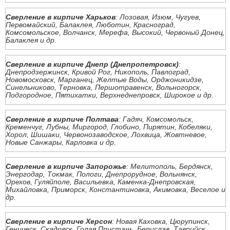
Сверление в кирпиче Харьков
: Лозовая, Изюм, Чугуев,
Первомайский, Балаклея, Люботин, Красноград,
Комсомольское, Волчанск, Мерефа, Высокий, Червоный Донец,
Балаклея и др.
Сверление в кирпиче Днепр (Днепропетровск)
:
Днепродзержинск, Кривой Рог, Никополь, Павлоград,
Новомосковск, Марганец, Желтые Воды, Орджоникидзе,
Синельниково, Терновка, Першотравенск, Вольногорск,
Подгородное, Пятихатки, Верхнеднепровск, Широкое и др.
Сверление в кирпиче Полтава
: Гадяч, Комсомольск,
Кременчуг, Лубны, Миргород, Глобино, Пирятин, Кобеляки,
Хорол, Шишаки, Червонозаводское, Лохвица, Жовтневое,
Новые Санжары, Карловка и др.
Сверление в кирпиче Запорожье
: Мелитополь, Бердянск,
Энергодар, Токмак, Пологи, Днепрорудное, Вольнянск,
Орехов, Гуляйполе, Васильевка, Каменка-Днепровская,
Михайловка, Приморск, Константиновка, Акимовка, Веселое и
др.
Сверление в кирпиче Херсон
: Новая Каховка, Цюрупинск,
Геническ, Скадовск, Голая Пристань, Берислав, Таврийск,