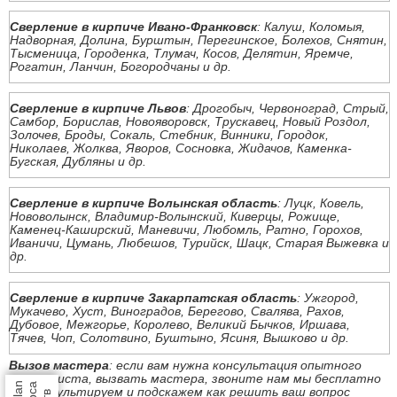
Сверление в кирпиче Ивано-Франковск
: Калуш, Коломыя,
Надворная, Долина, Бурштын, Перегинское, Болехов, Снятин,
Тысменица, Городенка, Тлумач, Косов, Делятин, Яремче,
Рогатин, Ланчин, Богородчаны и др.
Сверление в кирпиче Львов
: Дрогобыч, Червоноград, Стрый,
Самбор, Борислав, Новояворовск, Трускавец, Новый Роздол,
Золочев, Броды, Сокаль, Стебник, Винники, Городок,
Николаев, Жолква, Яворов, Сосновка, Жидачов, Каменка-
Бугская, Дубляны и др.
Сверление в кирпиче Волынская область
: Луцк, Ковель,
Нововолынск, Владимир-Волынский, Киверцы, Рожище,
Каменец-Каширский, Маневичи, Любомль, Ратно, Горохов,
Иваничи, Цумань, Любешов, Турийск, Шацк, Старая Выжевка и
др.
Сверление в кирпиче Закарпатская область
: Ужгород,
Мукачево, Хуст, Виноградов, Берегово, Свалява, Рахов,
Дубовое, Межгорье, Королево, Великий Бычков, Иршава,
Тячев, Чоп, Солотвино, Буштыно, Ясиня, Вышково и др.
Вызов мастера
: если вам нужна консультация опытного
специалиста, вызвать мастера, звоните нам мы бесплатно
проконсультируем и подскажем как решить ваш вопрос