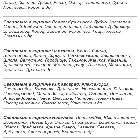
Варва, Козелец, Десна, Репки, Остер, Талалаевка, Курень,
Лосиновка, Короп и др.
Сверление в кирпиче Ровно
: Кузнецовск, Дубно, Костополь,
Сарны, Здолбунов, Острог, Березно, Радивилов, Дубровица,
Владимирец, Корец, Заречное, Рокитное, Гоща, Клесов,
Степань и др.
Сверление в кирпиче Черкассы
: Умань, Смела,
Золотоноша, Канев, Корсунь-Шевченковский, Звенигородка,
Шпола, Ватутино, Городище, Тальное, Жашков, Каменка,
Христиновка, Чигирин, Монастырище, Лысянка, Маньковка,
Чернобай, Драбов и др.
Сверление в кирпиче Кировоград
: Александрия,
Светловодск, Знаменка, Долинская, Новоукраинка, Гайворон,
Новомиргород, Малая Виска, Бобринец, Смолино, Помошная,
Александровка, Новое, Власовка, Петрово, Новая Прага,
Новоархангельск, Голованевск, Ульяновка и др.
Сверление в кирпиче Николаев
: Первомайск, Южноукраинск,
Вознесенск, Новый Буг, Очаков, Снигиревка, Баштанка, Новая
Одесса, Врадиевка, Кривое Озеро, Казанка, Свалява,
Арбузинка, Александровка, Братское и др.