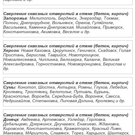
Сверление сквозных отверстий в стене (бетон, кирпич)
Запорожье
: Мелитополь, Бердянск, Энергодар, Токмак,
Пологи, Днепрорудное, Вольнянск, Орехов, Гуляйполе,
Васильевка, Каменка-Днепровская, Михайловка, Приморск,
Константиновка, Акимовка, Веселое и др.
Сверление сквозных отверстий в стене (бетон, кирпич)
Херсон
: Новая Каховка, Цюрупинск, Геническ, Скадовск, Голая
Пристань, Берислав, Таврийск, Новотроицкое,
Новоалексеевка, Чиплинка, Белозерка, Каланчк, Великая
Александровка, Горностаевка, Нововоронцовка, Берислав и
др.
Сверление сквозных отверстий в стене (бетон, кирпич)
Сумы
: Конотоп, Шостка, Ахтырка, Ромны, Глухов, Лебедин,
Кролевец, Тростянец, Белополье, Путивль, Бурынь,
Краснополье, Ворожба, Середина-Буда, Воронеж, Свесса,
Недригайлов, Степановка, Липовая Долина, Кролевец и др.
Сверление сквозных отверстий в стене (бетон, кирпич)
Донецк
: Авдеевка, Артемовск, Угледар, Горловка,
Дебальцево, Дзержинск, Дкучаевск, Енакиево, Ждановка,
Кировское, Константиновка, Краматорск, Красный Лимн,
Макеевка, МАриуполь, Славянск, Торез, Харцызск, Шахтерск,