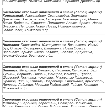
Монастырище, Лысянка, Маньковка, Чернобай, Драбов и др.
Сверление сквозных отверстий в стене (бетон, кирпич)
Кировоград
: Александрия, Светловодск, Знаменка,
Долинская, Новоукраинка, Гайворон, Новомиргород, Малая
Виска, Бобринец, Смолино, Помошная, Александровка, Новое,
Власовка, Петрово, Новая Прага, Новоархангельск,
Голованевск, Ульяновка и др.
Сверление сквозных отверстий в стене (бетон, кирпич)
Николаев
: Первомайск, Южноукраинск, Вознесенск, Новый
Буг, Очаков, Снигиревка, Баштанка, Новая Одесса,
Врадиевка, Кривое Озеро, Казанка, Свалява, Арбузинка,
Александровка, Братское и др.
Сверление сквозных отверстий в стене (бетон, кирпич)
Винница
: Жмеринка, Хмельник, Ладыжин, Калиновка, Бар,
Тульчин, Бершадь, Гнивань, Немиров, Ильинцы, Турбов,
Шаргород, Песчанка, чечельник, Мурованые Куриловцы,
Оратов, Литин, Ямполь, Погребище, Стрижавка, Крыжополь,
Липовец, Ладыжин, Могилев-Подольский, Гайсин, Казатин
(Козятин) и др.
Сверление сквозных отверстий в стене (бетон, кирпич)
Житомир
: Бердичев, Коростень, Новоград-Волынский,
Малин, Коростышев, Овруч, Радомышль, Барановка, Олевск,