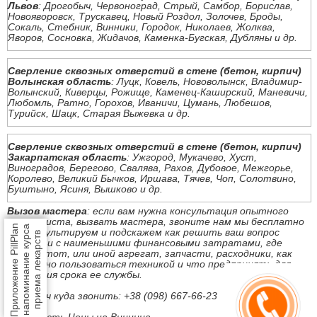
Львов
: Дрогобыч, Червоноград, Стрый, Самбор, Борислав,
Новояворовск, Трускавец, Новый Роздол, Золочев, Броды,
Сокаль, Стебник, Винники, Городок, Николаев, Жолква,
Яворов, Сосновка, Жидачов, Каменка-Бугская, Дубляны и др.
Сверление сквозных отверстий в стене (бетон, кирпич)
Волынская область
: Луцк, Ковель, Нововолынск, Владимир-
Волынский, Киверцы, Рожище, Каменец-Каширский, Маневичи,
Любомль, Ратно, Горохов, Иваничи, Цумань, Любешов,
Турийск, Шацк, Старая Выжевка и др.
Сверление сквозных отверстий в стене (бетон, кирпич)
Закарпатская область
: Ужгород, Мукачево, Хуст,
Виноградов, Берегово, Свалява, Рахов, Дубовое, Межгорье,
Королево, Великий Бычков, Иршава, Тячев, Чоп, Солотвино,
Буштыно, Ясиня, Вышково и др.
Вызов мастера
: если вам нужна консультация опытного
специалиста, вызвать мастера, звоните нам мы бесплатно
Приложение PillPlan
напоминание курса
проконсультируем и подскажем как решить ваш вопрос
приема лекарств
быстро и с наименьшими финансовыми затратами, где
купить тот, или иной агрегат, запчасти, расходники, как
безопасно пользоваться техникой и что предпринять для
продления срока ее службы.
Под ключ куда звонить: +38 (098) 667-66-23