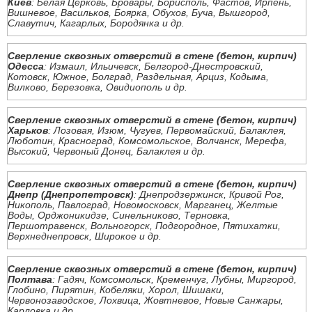
Киев
: Белая Церковь, Бровары, Борисполь, Фастов, Ирпень,
Вишневое, Васильков, Боярка, Обухов, Буча, Вышгород,
Славутич, Кагарлых, Бородянка и др.
Сверление сквозных отверстий в стене (бетон, кирпич)
Одесса
: Измаил, Ильичевск, Белгород-Днестровский,
Котовск, Южное, Болград, Раздельная, Арциз, Кодыма,
Вилково, Березовка, Овидиополь и др.
Сверление сквозных отверстий в стене (бетон, кирпич)
Харьков
: Лозовая, Изюм, Чугуев, Первомайский, Балаклея,
Люботин, Красноград, Комсомольское, Волчанск, Мерефа,
Высокий, Червоный Донец, Балаклея и др.
Сверление сквозных отверстий в стене (бетон, кирпич)
Днепр (Днепропетровск)
: Днепродзержинск, Кривой Рог,
Никополь, Павлоград, Новомосковск, Марганец, Желтые
Воды, Орджоникидзе, Синельниково, Терновка,
Першотравенск, Вольногорск, Подгородное, Пятихатки,
Верхнеднепровск, Широкое и др.
Сверление сквозных отверстий в стене (бетон, кирпич)
Полтава
: Гадяч, Комсомольск, Кременчуг, Лубны, Миргород,
Глобино, Пирятин, Кобеляки, Хорол, Шишаки,
Червонозаводское, Лохвица, Жовтневое, Новые Санжары,
Карловка и др.