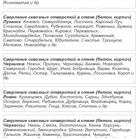
Ясиноватая и др.
Сверление сквозных отверстий в стене (бетон, кирпич)
Луганск
: Алчевск, Северодонецк, Лисичнск, Карсный Луч,
Стахнов, Свердловск, Рубежное, нтрацит, Ровеньки, Брянка,
Краснодон, Первомайск, Кировск, Перевальск,
Молодогвардейск, Попасная, Суходольск, Кременная,
Сватово, Старобельск, Юбилейное, Счастье, Троицкое,
Меловое, Новоайдар и др.
Сверление сквозных отверстий в стене (бетон, кирпич)
Чернигов
: Нежин, Прилуки, Черновцы, Бахмач, Новгород-
Северский, Городня, Щорс, Ичня, Бобровица, Варва, Козелец,
Десна, Репки, Остер, Талалаевка, Курень, Лосиновка, Короп и
др.
Сверление сквозных отверстий в стене (бетон, кирпич)
Ровно
: Кузнецовск, Дубно, Костополь, Сарны, Здолбунов,
Острог, Березно, Радивилов, Дубровица, Владимирец, Корец,
Заречное, Рокитное, Гоща, Клесов, Степань и др.
Сверление сквозных отверстий в стене (бетон, кирпич)
Черкассы
: Умань, Смела, Золотоноша, Канев, Корсунь-
Шевченковский, Звенигородка, Шпола, Ватутино, Городище,
Тальное, Жашков, Каменка, Христиновка, Чигирин,