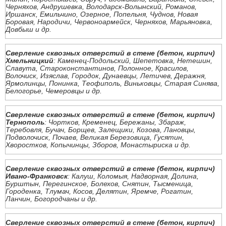
Черняхов, Андрушевка, Володарск-Волынский, Романов,
Иршанск, Емильчино, Озерное, Попельня, Чуднов, Новая
Боровая, Народичи, Червоноармейск, Черняхов, Марьяновка,
Довбыш и др.
Сверление сквозных отверстий в стене (бетон, кирпич)
Хмельницкий
: Каменец-Подольский, Шепетовка, Нетешин,
Славута, Староконстантинов, Полонное, Красилов,
Волочиск, Изяслав, Городок, Дунаевцы, Летичев, Деражня,
Ярмолинцы, Понинка, Теофиполь, Виньковцы, Старая Синява,
Белогорье, Чемеровцы и др.
Сверление сквозных отверстий в стене (бетон, кирпич)
Тернополь
: Чортков, Кременец, Бережаны, Збараж,
Теребовля, Бучач, Борщев, Залещики, Козова, Лановцы,
Подволочиск, Почаев, Великая Березовица, Гусятин,
Хворостков, Копычинцы, Зборов, Монастыриска и др.
Сверление сквозных отверстий в стене (бетон, кирпич)
Ивано-Франковск
: Калуш, Коломыя, Надворная, Долина,
Бурштын, Перегинское, Болехов, Снятин, Тысменица,
Городенка, Тлумач, Косов, Делятин, Яремче, Рогатин,
Ланчин, Богородчаны и др.
Сверление сквозных отверстий в стене (бетон, кирпич)