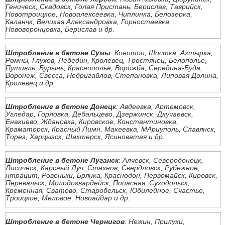
Геническ, Скадовск, Голая Пристань, Берислав, Таврийск,
Новотроицкое, Новоалексеевка, Чиплинка, Белозерка,
Каланчк, Великая Александровка, Горностаевка,
Нововоронцовка, Берислав и др.
Штробление в бетоне Сумы
: Конотоп, Шостка, Ахтырка,
Ромны, Глухов, Лебедин, Кролевец, Тростянец, Белополье,
Путивль, Бурынь, Краснополье, Ворожба, Середина-Буда,
Воронеж, Свесса, Недригайлов, Степановка, Липовая Долина,
Кролевец и др.
Штробление в бетоне Донецк
: Авдеевка, Артемовск,
Угледар, Горловка, Дебальцево, Дзержинск, Дкучаевск,
Енакиево, Ждановка, Кировское, Константиновка,
Краматорск, Красный Лимн, Макеевка, МАриуполь, Славянск,
Торез, Харцызск, Шахтерск, Ясиноватая и др.
Штробление в бетоне Луганск
: Алчевск, Северодонецк,
Лисичнск, Карсный Луч, Стахнов, Свердловск, Рубежное,
нтрацит, Ровеньки, Брянка, Краснодон, Первомайск, Кировск,
Перевальск, Молодогвардейск, Попасная, Суходольск,
Кременная, Сватово, Старобельск, Юбилейное, Счастье,
Троицкое, Меловое, Новоайдар и др.
Штробление в бетоне Чернигов
: Нежин, Прилуки,