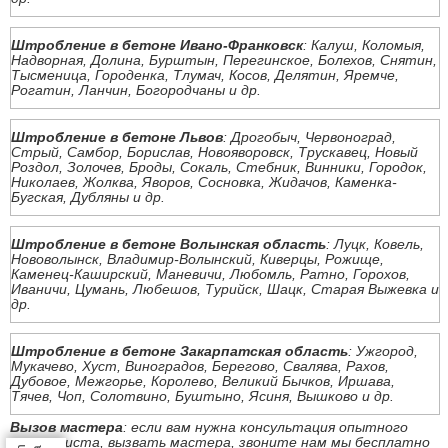
Штробление в бетоне Ивано-Франковск
: Калуш, Коломыя,
Надворная, Долина, Бурштын, Перегинское, Болехов, Снятин,
Тысменица, Городенка, Тлумач, Косов, Делятин, Яремче,
Рогатин, Ланчин, Богородчаны и др.
Штробление в бетоне Львов
: Дрогобыч, Червоноград,
Стрый, Самбор, Борислав, Новояворовск, Трускавец, Новый
Роздол, Золочев, Броды, Сокаль, Стебник, Винники, Городок,
Николаев, Жолква, Яворов, Сосновка, Жидачов, Каменка-
Бугская, Дубляны и др.
Штробление в бетоне Волынская область
: Луцк, Ковель,
Нововолынск, Владимир-Волынский, Киверцы, Рожище,
Каменец-Каширский, Маневичи, Любомль, Ратно, Горохов,
Иваничи, Цумань, Любешов, Турийск, Шацк, Старая Выжевка и
др.
Штробление в бетоне Закарпатская область
: Ужгород,
Мукачево, Хуст, Виноградов, Берегово, Свалява, Рахов,
Дубовое, Межгорье, Королево, Великий Бычков, Иршава,
Тячев, Чоп, Солотвино, Буштыно, Ясиня, Вышково и др.
Вызов мастера
: если вам нужна консультация опытного
специалиста, вызвать мастера, звоните нам мы бесплатно