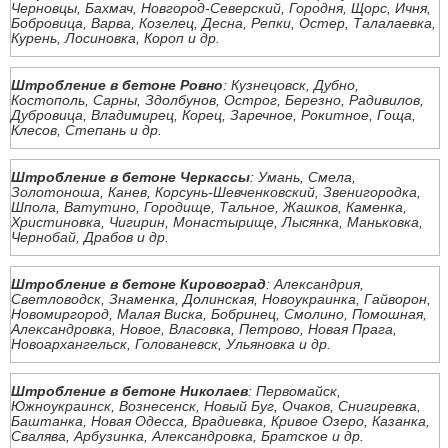
Черновцы, Бахмач, Новгород-Северский, Городня, Щорс, Ичня,
Бобровица, Варва, Козелец, Десна, Репки, Остер, Талалаевка,
Курень, Лосиновка, Короп и др.
Штробление в бетоне Ровно
: Кузнецовск, Дубно,
Костополь, Сарны, Здолбунов, Острог, Березно, Радивилов,
Дубровица, Владимирец, Корец, Заречное, Рокитное, Гоща,
Клесов, Степань и др.
Штробление в бетоне Черкассы
: Умань, Смела,
Золотоноша, Канев, Корсунь-Шевченковский, Звенигородка,
Шпола, Ватутино, Городище, Тальное, Жашков, Каменка,
Христиновка, Чигирин, Монастырище, Лысянка, Маньковка,
Чернобай, Драбов и др.
Штробление в бетоне Кировоград
: Александрия,
Светловодск, Знаменка, Долинская, Новоукраинка, Гайворон,
Новомиргород, Малая Виска, Бобринец, Смолино, Помошная,
Александровка, Новое, Власовка, Петрово, Новая Прага,
Новоархангельск, Голованевск, Ульяновка и др.
Штробление в бетоне Николаев
: Первомайск,
Южноукраинск, Вознесенск, Новый Буг, Очаков, Снигиревка,
Баштанка, Новая Одесса, Врадиевка, Кривое Озеро, Казанка,
Свалява, Арбузинка, Александровка, Братское и др.