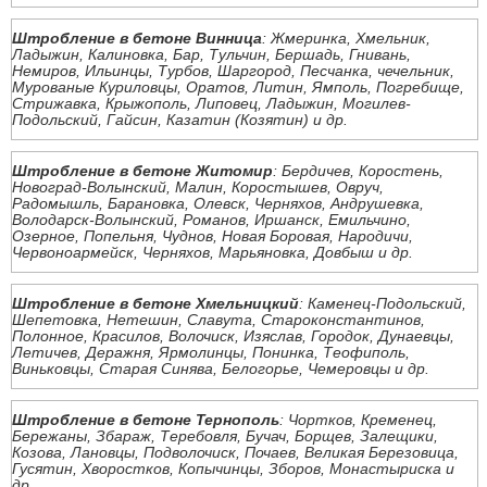
Штробление в бетоне Винница
: Жмеринка, Хмельник,
Ладыжин, Калиновка, Бар, Тульчин, Бершадь, Гнивань,
Немиров, Ильинцы, Турбов, Шаргород, Песчанка, чечельник,
Мурованые Куриловцы, Оратов, Литин, Ямполь, Погребище,
Стрижавка, Крыжополь, Липовец, Ладыжин, Могилев-
Подольский, Гайсин, Казатин (Козятин) и др.
Штробление в бетоне Житомир
: Бердичев, Коростень,
Новоград-Волынский, Малин, Коростышев, Овруч,
Радомышль, Барановка, Олевск, Черняхов, Андрушевка,
Володарск-Волынский, Романов, Иршанск, Емильчино,
Озерное, Попельня, Чуднов, Новая Боровая, Народичи,
Червоноармейск, Черняхов, Марьяновка, Довбыш и др.
Штробление в бетоне Хмельницкий
: Каменец-Подольский,
Шепетовка, Нетешин, Славута, Староконстантинов,
Полонное, Красилов, Волочиск, Изяслав, Городок, Дунаевцы,
Летичев, Деражня, Ярмолинцы, Понинка, Теофиполь,
Виньковцы, Старая Синява, Белогорье, Чемеровцы и др.
Штробление в бетоне Тернополь
: Чортков, Кременец,
Бережаны, Збараж, Теребовля, Бучач, Борщев, Залещики,
Козова, Лановцы, Подволочиск, Почаев, Великая Березовица,
Гусятин, Хворостков, Копычинцы, Зборов, Монастыриска и
др.