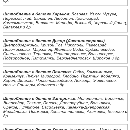
др.
Штробление в бетоне Харьков
: Лозовая, Изюм, Чугуев,
Первомайский, Балаклея, Люботин, Красноград,
Комсомольское, Волчанск, Мерефа, Высокий, Червоный Донец,
Балаклея и др.
Штробление в бетоне Днепр (Днепропетровск)
:
Днепродзержинск, Кривой Рог, Никополь, Павлоград,
Новомосковск, Марганец, Желтые Воды, Орджоникидзе,
Синельниково, Терновка, Першотравенск, Вольногорск,
Подгородное, Пятихатки, Верхнеднепровск, Широкое и др.
Штробление в бетоне Полтава
: Гадяч, Комсомольск,
Кременчуг, Лубны, Миргород, Глобино, Пирятин, Кобеляки,
Хорол, Шишаки, Червонозаводское, Лохвица, Жовтневое,
Новые Санжары, Карловка и др.
Штробление в бетоне Запорожье
: Мелитополь, Бердянск,
Энергодар, Токмак, Пологи, Днепрорудное, Вольнянск,
Орехов, Гуляйполе, Васильевка, Каменка-Днепровская,
Михайловка, Приморск, Константиновка, Акимовка, Веселое и
др.
Штробление в бетоне Херсон
: Новая Каховка, Цюрупинск,