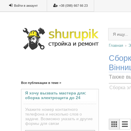
Войти в аккаунт
+38 (098) 667 66 23
Главная
Э
Сборк
Вінни
Также в
Все публикации в теме >
Сборка эл
Я хочу вызвать мастера для:
сборка электрощита до 24
автоматов без счетчика
электроэнергии под ключ
Укажите номер контактного
телефона и несколько слов о
задаче. Возможно указать и другие
формы для связи