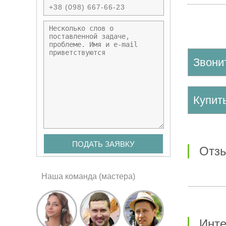
Звони
Купи
от
Наша команда (мастера)
Инт