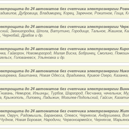
лектрощита до 24 автоматов без счетчика электроэнергии Ров
Радивилов, Дубровица, Владимирец, Корец, Заречное, Рокитное, Гоща, К
лектрощита до 24 автоматов без счетчика электроэнергии Чер
ский, Звенигородка, Шпола, Ватутино, Городище, Тальное, Жашков, К
, Чернобай, Драбов и др.
лектрощита до 24 автоматов без счетчика электроэнергии Кир
нка, Гайворон, Новомиргород, Малая Виска, Бобринец, Смолино, Помошн
ельск, Голованевск, Ульяновка и др.
лектрощита до 24 автоматов без счетчика электроэнергии Нико
нигиревка, Баштанка, Новая Одесса, Врадиевка, Кривое Озеро, Казанка,
лектрощита до 24 автоматов без счетчика электроэнергии Вин
Гнивань, Немиров, Ильинцы, Турбов, Шаргород, Песчанка, чечельник, 
, Крыжополь, Липовец, Ладыжин, Могилев-Подольский, Гайсин, Казатин 
лектрощита до 24 автоматов без счетчика электроэнергии Жи
в, Овруч, Радомышль, Барановка, Олевск, Черняхов, Андрушевка, Вол
 Чуднов, Новая Боровая, Народичи, Червоноармейск, Черняхов, Марьяно