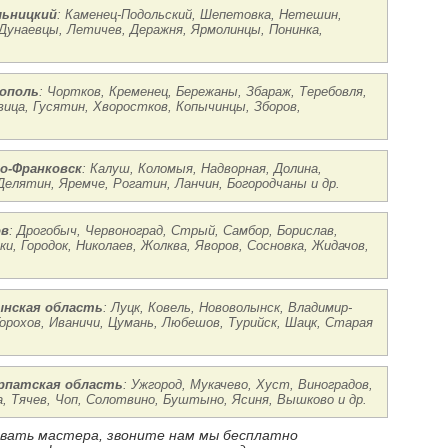
льницкий
: Каменец-Подольский, Шепетовка, Нетешин,
 Дунаевцы, Летичев, Деражня, Ярмолинцы, Понинка,
нополь
: Чортков, Кременец, Бережаны, Збараж, Теребовля,
овица, Гусятин, Хворостков, Копычинцы, Зборов,
о-Франковск
: Калуш, Коломыя, Надворная, Долина,
Делятин, Яремче, Рогатин, Ланчин, Богородчаны и др.
ов
: Дрогобыч, Червоноград, Стрый, Самбор, Борислав,
ки, Городок, Николаев, Жолква, Яворов, Сосновка, Жидачов,
ынская область
: Луцк, Ковель, Нововолынск, Владимир-
орохов, Иваничи, Цумань, Любешов, Турийск, Шацк, Старая
арпатская область
: Ужгород, Мукачево, Хуст, Виноградов,
а, Тячев, Чоп, Солотвино, Буштыно, Ясиня, Вышково и др.
ызвать мастера, звоните нам мы бесплатно