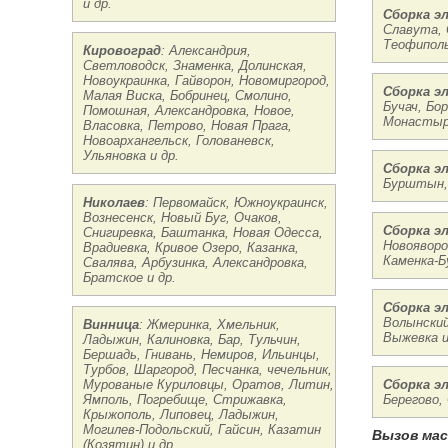
и др.
Сборка э
Славута, 
Теофиполь
Кировоград
: Александрия,
Светловодск, Знаменка, Долинская,
Новоукраинка, Гайворон, Новомиргород,
Сборка э
Малая Виска, Бобринец, Смолино,
Бучач, Бо
Помошная, Александровка, Новое,
Монастыри
Власовка, Петрово, Новая Прага,
Новоархангельск, Голованевск,
Ульяновка и др.
Сборка э
Бурштын, 
Николаев
: Первомайск, Южноукраинск,
Вознесенск, Новый Буг, Очаков,
Сборка э
Снигиревка, Баштанка, Новая Одесса,
Новояворо
Врадиевка, Кривое Озеро, Казанка,
Каменка-Б
Свалява, Арбузинка, Александровка,
Братское и др.
Сборка э
Волынский
Винница
: Жмеринка, Хмельник,
Выжевка и
Ладыжин, Калиновка, Бар, Тульчин,
Бершадь, Гнивань, Немиров, Ильинцы,
Турбов, Шаргород, Песчанка, чечельник,
Мурованые Куриловцы, Оратов, Литин,
Сборка э
Ямполь, Погребище, Стрижавка,
Берегово,
Крыжополь, Липовец, Ладыжин,
Могилев-Подольский, Гайсин, Казатин
Вызов ма
(Козятин) и др.