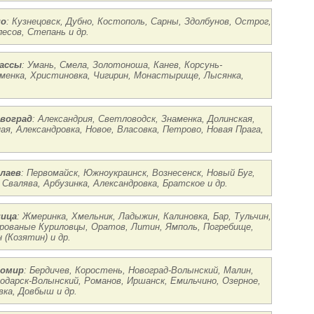
но
: Кузнецовск, Дубно, Костополь, Сарны, Здолбунов, Острог,
лесов, Степань и др.
кассы
: Умань, Смела, Золотоноша, Канев, Корсунь-
аменка, Христиновка, Чигирин, Монастырище, Лысянка,
овоград
: Александрия, Светловодск, Знаменка, Долинская,
ая, Александровка, Новое, Власовка, Петрово, Новая Прага,
лаев
: Первомайск, Южноукраинск, Вознесенск, Новый Буг,
 Свалява, Арбузинка, Александровка, Братское и др.
ница
: Жмеринка, Хмельник, Ладыжин, Калиновка, Бар, Тульчин,
Мурованые Куриловцы, Оратов, Литин, Ямполь, Погребище,
(Козятин) и др.
томир
: Бердичев, Коростень, Новоград-Волынский, Малин,
одарск-Волынский, Романов, Иршанск, Емильчино, Озерное,
вка, Довбыш и др.