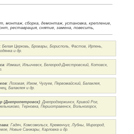
ст, монтаж, сборка, демонтаж, установка, крепление,
онт, реставрация, снятие, замена, повесить,
: Белая Церковь, Бровары, Борисполь, Фастов, Ирпень,
одянка и др.
са
: Измаил, Ильичевск, Белгород-Днестровский, Котовск,
р.
ьков
: Лозовая, Изюм, Чугуев, Первомайский, Балаклея,
ец, Балаклея и др.
р (Днепропетровск)
: Днепродзержинск, Кривой Рог,
ельниково, Терновка, Першотравенск, Вольногорск,
тава
: Гадяч, Комсомольск, Кременчуг, Лубны, Миргород,
вое, Новые Санжары, Карловка и др.