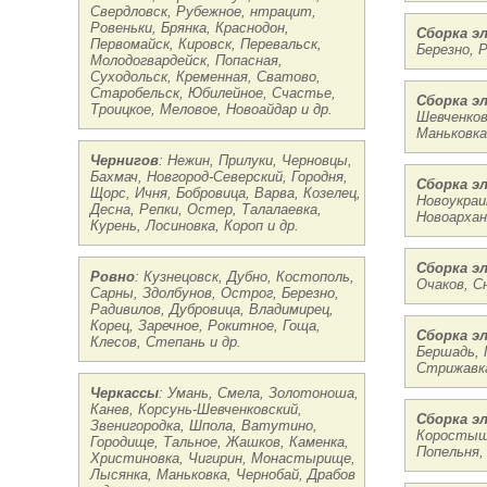
Свердловск, Рубежное, нтрацит,
Ровеньки, Брянка, Краснодон,
Сборка э
Первомайск, Кировск, Перевальск,
Березно, 
Молодогвардейск, Попасная,
Суходольск, Кременная, Сватово,
Старобельск, Юбилейное, Счастье,
Сборка э
Троицкое, Меловое, Новоайдар и др.
Шевченков
Маньковка
Чернигов
: Нежин, Прилуки, Черновцы,
Бахмач, Новгород-Северский, Городня,
Сборка э
Щорс, Ичня, Бобровица, Варва, Козелец,
Новоукраи
Десна, Репки, Остер, Талалаевка,
Новоарханг
Курень, Лосиновка, Короп и др.
Сборка э
Ровно
: Кузнецовск, Дубно, Костополь,
Очаков, С
Сарны, Здолбунов, Острог, Березно,
Радивилов, Дубровица, Владимирец,
Корец, Заречное, Рокитное, Гоща,
Сборка э
Клесов, Степань и др.
Бершадь, 
Стрижавка
Черкассы
: Умань, Смела, Золотоноша,
Канев, Корсунь-Шевченковский,
Сборка э
Звенигородка, Шпола, Ватутино,
Коростыше
Городище, Тальное, Жашков, Каменка,
Попельня,
Христиновка, Чигирин, Монастырище,
Лысянка, Маньковка, Чернобай, Драбов