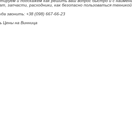
ьтируем и подскажем как решить ваш вопрос быстро и с наиме
ат, запчасти, расходники, как безопасно пользоваться техникой
уда звонить: +38 (098) 667-66-23
 Цены на Винница