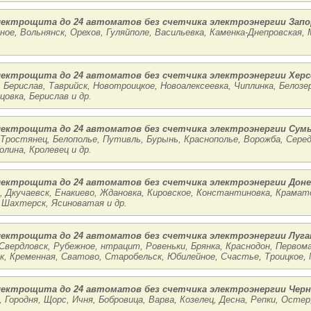
лектрощита до 24 автоматов без счетчика электроэнергии Зап
ное, Вольнянск, Орехов, Гуляйполе, Васильевка, Каменка-Днепровская,
лектрощита до 24 автоматов без счетчика электроэнергии Херс
 Берислав, Таврийск, Новотроицкое, Новоалексеевка, Чиплинка, Белозер
цовка, Берислав и др.
лектрощита до 24 автоматов без счетчика электроэнергии Сум
 Тростянец, Белополье, Путивль, Бурынь, Краснополье, Ворожба, Серед
олина, Кролевец и др.
лектрощита до 24 автоматов без счетчика электроэнергии Доне
, Дкучаевск, Енакиево, Ждановка, Кировское, Константиновка, Крамато
 Шахтерск, Ясиноватая и др.
лектрощита до 24 автоматов без счетчика электроэнергии Луга
Свердловск, Рубежное, нтрацит, Ровеньки, Брянка, Краснодон, Первома
к, Кременная, Сватово, Старобельск, Юбилейное, Счастье, Троицкое, 
лектрощита до 24 автоматов без счетчика электроэнергии Чер
 Городня, Щорс, Ичня, Бобровица, Варва, Козелец, Десна, Репки, Остер,