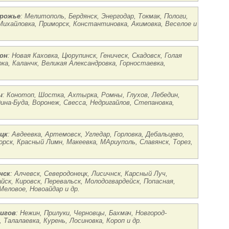
орожье
: Мелитополь, Бердянск, Энергодар, Токмак, Пологи,
 Михайловка, Приморск, Константиновка, Акимовка, Веселое и
он
: Новая Каховка, Цюрупинск, Геническ, Скадовск, Голая
ка, Каланчк, Великая Александровка, Горностаевка,
ы
: Конотоп, Шостка, Ахтырка, Ромны, Глухов, Лебедин,
ина-Буда, Воронеж, Свесса, Недригайлов, Степановка,
цк
: Авдеевка, Артемовск, Угледар, Горловка, Дебальцево,
рск, Красный Лимн, Макеевка, МАриуполь, Славянск, Торез,
нск
: Алчевск, Северодонецк, Лисичнск, Карсный Луч,
йск, Кировск, Перевальск, Молодогвардейск, Попасная,
Меловое, Новоайдар и др.
нигов
: Нежин, Прилуки, Черновцы, Бахмач, Новгород-
 Талалаевка, Курень, Лосиновка, Короп и др.