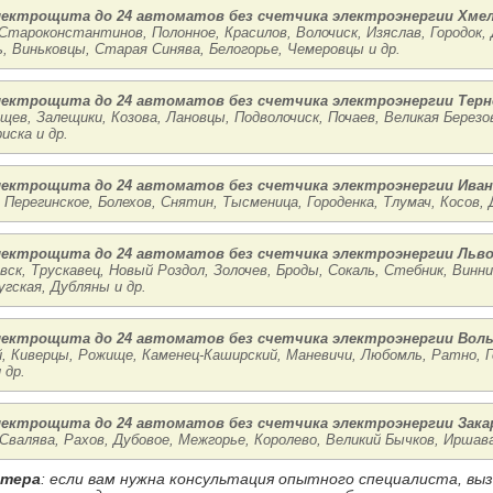
лектрощита до 24 автоматов без счетчика электроэнергии Хме
Староконстантинов, Полонное, Красилов, Волочиск, Изяслав, Городок,
, Виньковцы, Старая Синява, Белогорье, Чемеровцы и др.
лектрощита до 24 автоматов без счетчика электроэнергии Тер
рщев, Залещики, Козова, Лановцы, Подволочиск, Почаев, Великая Берез
ска и др.
лектрощита до 24 автоматов без счетчика электроэнергии Иван
Перегинское, Болехов, Снятин, Тысменица, Городенка, Тлумач, Косов, 
лектрощита до 24 автоматов без счетчика электроэнергии Льв
вск, Трускавец, Новый Роздол, Золочев, Броды, Сокаль, Стебник, Винни
угская, Дубляны и др.
лектрощита до 24 автоматов без счетчика электроэнергии Вол
, Киверцы, Рожище, Каменец-Каширский, Маневичи, Любомль, Ратно, Г
 др.
лектрощита до 24 автоматов без счетчика электроэнергии Зак
 Свалява, Рахов, Дубовое, Межгорье, Королево, Великий Бычков, Иршав
стера
: если вам нужна консультация опытного специалиста, в