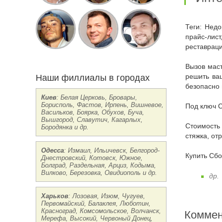
Теги: Недорого заказать в Виннице Сборка электрощита до 24 автоматов без счетчика электроэнергии цена срочно круглосуточно,
прайс-лист
реставраци
Вызов мастера: если вам нужна консультация опытного специалиста, звоните нам мы бесплатно проконсультируем и подскажем как
Наши филлиалы в городах
решить ваш
безопасно 
Киев
: Белая Церковь, Бровары,
Борисполь, Фастов, Ирпень, Вишневое,
Под ключ 
Васильков, Боярка, Обухов, Буча,
Вышгород, Славутич, Кагарлых,
Стоимость Цены на Сборка электрощита до 24 автоматов без счетчика электроэнергии Винница: реставрация, ремонт, перетяжка,
Бородянка и др.
стяжка, от
Одесса
: Измаил, Ильичевск, Белгород-
Купить Сб
Днестровский, Котовск, Южное,
Болград, Раздельная, Арциз, Кодыма,
Вилково, Березовка, Овидиополь и др.
др.
Харьков
: Лозовая, Изюм, Чугуев,
Первомайский, Балаклея, Люботин,
Красноград, Комсомольское, Волчанск,
Коммен
Мерефа, Высокий, Червоный Донец,