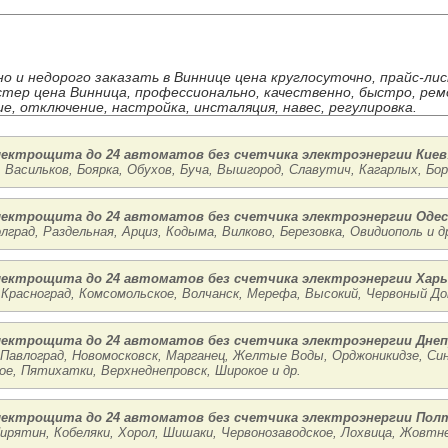
но и недорого заказать в Виннице цена круглосуточно, прайс-ли
стер цена Винница, профессионально, качественно, быстро, рем
е, отключение, настройка, инсталяция, навес, регулировка.
лектрощита до 24 автоматов без счетчика электроэнергии Киев
 Васильков, Боярка, Обухов, Буча, Вышгород, Славутич, Кагарлых, Бор
лектрощита до 24 автоматов без счетчика электроэнергии Одес
лград, Раздельная, Арциз, Кодыма, Вилково, Березовка, Овидиополь и д
лектрощита до 24 автоматов без счетчика электроэнергии Хар
Красноград, Комсомольское, Волчанск, Мерефа, Высокий, Червоный Дон
лектрощита до 24 автоматов без счетчика электроэнергии Днеп
 Павлоград, Новомосковск, Марганец, Желтые Воды, Орджоникидзе, Син
ое, Пятихатки, Верхнеднепровск, Широкое и др.
лектрощита до 24 автоматов без счетчика электроэнергии Пол
Пирятин, Кобеляки, Хорол, Шишаки, Червонозаводское, Лохвица, Жовтне