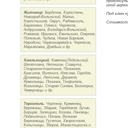
проконсул
иной агрег
Житомир
: Бердичев, Коростень,
Под ключ к
Новоград-Волынский, Малин,
Коростышев, Овруч, Радомышль,
Стоимость
Барановка, Олевск, Черняхов,
Андрушевка, Володарск-Волынский,
Романов, Иршанск, Емильчино, Озерное,
Попельня, Чуднов, Новая Боровая,
Народичи, Червоноармейск, Черняхов,
Марьяновка, Довбыш и др.
Хмельницкий
: Каменец-Подольский,
Шепетовка, Нетешин, Славута,
Староконстантинов, Полонное,
Красилов, Волочиск, Изяслав, Городок,
Дунаевцы, Летичев, Деражня,
Ярмолинцы, Понинка, Теофиполь,
Виньковцы, Старая Синява, Белогорье,
Чемеровцы и др.
Тернополь
: Чортков, Кременец,
Бережаны, Збараж, Теребовля, Бучач,
Борщев, Залещики, Козова, Лановцы,
Подволочиск, Почаев, Великая
Березовица, Гусятин, Хворостков,
Копычинцы, Зборов, Монастыриска и