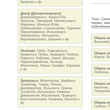
Балаклея и др.
Днепр (Днепропетровск)
:
Днепродзержинск, Кривой Рог,
Теги: Сроч
Никополь, Павлоград, Новомосковск,
сервис, ма
Марганец, Желтые Воды,
подключени
Орджоникидзе, Синельниково, Терновка,
Першотравенск, Вольногорск,
Подгородное, Пятихатки,
Сборка э
Верхнеднепровск, Широкое и др.
Вишневое,
Полтава
: Гадяч, Комсомольск,
Сборка э
Кременчуг, Лубны, Миргород, Глобино,
Южное, Бо
Пирятин, Кобеляки, Хорол, Шишаки,
Червонозаводское, Лохвица,
Жовтневое, Новые Санжары, Карловка
Сборка э
и др.
Люботин, 
Запорожье
: Мелитополь, Бердянск,
Сборка э
Энергодар, Токмак, Пологи,
Никополь,
Днепрорудное, Вольнянск, Орехов,
Подгородн
Гуляйполе, Васильевка, Каменка-
Днепровская, Михайловка, Приморск,
Константиновка, Акимовка, Веселое и
Сборка э
др.
Глобино, 