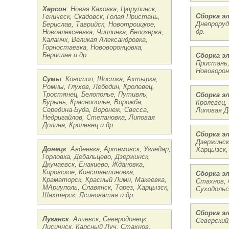
Херсон
: Новая Каховка, Цюрупинск,
Сборка э
Геническ, Скадовск, Голая Пристань,
Днепроруд
Берислав, Таврийск, Новотроицкое,
др.
Новоалексеевка, Чиплинка, Белозерка,
Каланчк, Великая Александровка,
Горностаевка, Нововоронцовка,
Берислав и др.
Сборка э
Пристань,
Нововорон
Сумы
: Конотоп, Шостка, Ахтырка,
Ромны, Глухов, Лебедин, Кролевец,
Тростянец, Белополье, Путивль,
Сборка э
Бурынь, Краснополье, Ворожба,
Кролевец,
Середина-Буда, Воронеж, Свесса,
Липовая Д
Недригайлов, Степановка, Липовая
Долина, Кролевец и др.
Сборка э
Дзержинск
Донецк
: Авдеевка, Артемовск, Угледар,
Харцызск,
Горловка, Дебальцево, Дзержинск,
Дкучаевск, Енакиево, Ждановка,
Кировское, Константиновка,
Сборка э
Краматорск, Красный Лимн, Макеевка,
Стахнов, 
МАриуполь, Славянск, Торез, Харцызск,
Суходольс
Шахтерск, Ясиноватая и др.
Сборка э
Луганск
: Алчевск, Северодонецк,
Северский,
Лисичнск, Карсный Луч, Стахнов,