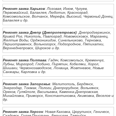
Ремонт замка Харьков
: Лозовая, Изюм, Чугуев,
Первомайский, Балаклея, Люботин, Красноград,
Комсомольское, Волчанск, Мерефа, Высокий, Червоный Донец,
Балаклея и др.
Ремонт замка Днепр (Днепропетровск)
: Днепродзержинск,
Кривой Рог, Никополь, Павлоград, Новомосковск, Марганец,
Желтые Воды, Орджоникидзе, Синельниково, Терновка,
Першотравенск, Вольногорск, Подгородное, Пятихатки,
Верхнеднепровск, Широкое и др.
Ремонт замка Полтава
: Гадяч, Комсомольск, Кременчуг,
Лубны, Миргород, Глобино, Пирятин, Кобеляки, Хорол,
Шишаки, Червонозаводское, Лохвица, Жовтневое, Новые
Санжары, Карловка и др.
Ремонт замка Запорожье
: Мелитополь, Бердянск,
Энергодар, Токмак, Пологи, Днепрорудное, Вольнянск,
Орехов, Гуляйполе, Васильевка, Каменка-Днепровская,
Михайловка, Приморск, Константиновка, Акимовка, Веселое и
др.
Ремонт замка Херсон
: Новая Каховка, Цюрупинск, Геническ,
Скадовск, Голая Пристань, Берислав, Таврийск,