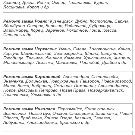
Козелец, Десна, Репки, Остер, Талалаевка, Курень,
Лосиновка, Короп и др.
Ремонт замка Ровно
: Кузнецовск, Дубно, Костополь, Сарны,
Здолбунов, Острог, Березно, Радивилов, Дубровица,
Владимирец, Корец, Заречное, Рокитное, Гоща, Клесов,
Степань и др.
Ремонт замка Черкассы
: Умань, Смела, Золотоноша, Канев,
Корсунь-Шевченковский, Звенигородка, Шпола, Ватутино,
Городище, Тальное, Жашков, Каменка, Христиновка, Чигирин,
Монастырище, Лысянка, Маньковка, Чернобай, Драбов и др.
Ремонт замка Кировоград
: Александрия, Светловодск,
Знаменка, Долинская, Новоукраинка, Гайворон, Новомиргород,
Малая Виска, Бобринец, Смолино, Помошная, Александровка,
Новое, Власовка, Петрово, Новая Прага, Новоархангельск,
Голованевск, Ульяновка и др.
Ремонт замка Николаев
: Первомайск, Южноукраинск,
Вознесенск, Новый Буг, Очаков, Снигиревка, Баштанка, Новая
Одесса, Врадиевка, Кривое Озеро, Казанка, Свалява,
Арбузинка, Александровка, Братское и др.