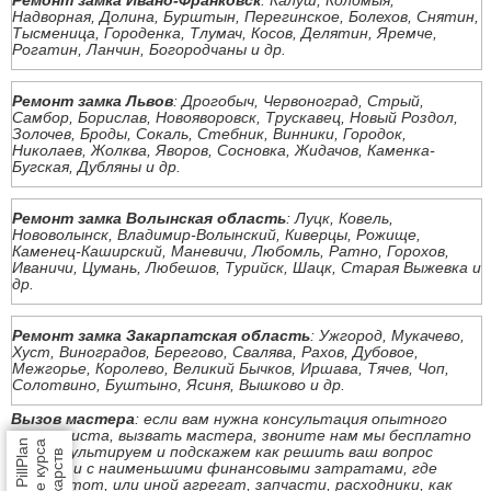
Ремонт замка Ивано-Франковск
: Калуш, Коломыя,
Надворная, Долина, Бурштын, Перегинское, Болехов, Снятин,
Тысменица, Городенка, Тлумач, Косов, Делятин, Яремче,
Рогатин, Ланчин, Богородчаны и др.
Ремонт замка Львов
: Дрогобыч, Червоноград, Стрый,
Самбор, Борислав, Новояворовск, Трускавец, Новый Роздол,
Золочев, Броды, Сокаль, Стебник, Винники, Городок,
Николаев, Жолква, Яворов, Сосновка, Жидачов, Каменка-
Бугская, Дубляны и др.
Ремонт замка Волынская область
: Луцк, Ковель,
Нововолынск, Владимир-Волынский, Киверцы, Рожище,
Каменец-Каширский, Маневичи, Любомль, Ратно, Горохов,
Иваничи, Цумань, Любешов, Турийск, Шацк, Старая Выжевка и
др.
Ремонт замка Закарпатская область
: Ужгород, Мукачево,
Хуст, Виноградов, Берегово, Свалява, Рахов, Дубовое,
Межгорье, Королево, Великий Бычков, Иршава, Тячев, Чоп,
Солотвино, Буштыно, Ясиня, Вышково и др.
Вызов мастера
: если вам нужна консультация опытного
специалиста, вызвать мастера, звоните нам мы бесплатно
проконсультируем и подскажем как решить ваш вопрос
быстро и с наименьшими финансовыми затратами, где
купить тот, или иной агрегат, запчасти, расходники, как