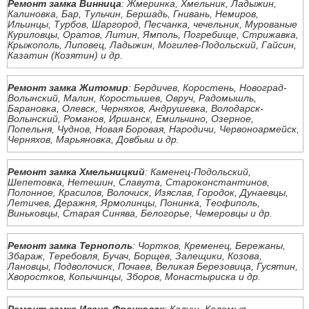
Ремонт замка Винница
: Жмеринка, Хмельник, Ладыжин,
Калиновка, Бар, Тульчин, Бершадь, Гнивань, Немиров,
Ильинцы, Турбов, Шаргород, Песчанка, чечельник, Мурованые
Куриловцы, Оратов, Литин, Ямполь, Погребище, Стрижавка,
Крыжополь, Липовец, Ладыжин, Могилев-Подольский, Гайсин,
Казатин (Козятин) и др.
Ремонт замка Житомир
: Бердичев, Коростень, Новоград-
Волынский, Малин, Коростышев, Овруч, Радомышль,
Барановка, Олевск, Черняхов, Андрушевка, Володарск-
Волынский, Романов, Иршанск, Емильчино, Озерное,
Попельня, Чуднов, Новая Боровая, Народичи, Червоноармейск,
Черняхов, Марьяновка, Довбыш и др.
Ремонт замка Хмельницкий
: Каменец-Подольский,
Шепетовка, Нетешин, Славута, Староконстантинов,
Полонное, Красилов, Волочиск, Изяслав, Городок, Дунаевцы,
Летичев, Деражня, Ярмолинцы, Понинка, Теофиполь,
Виньковцы, Старая Синява, Белогорье, Чемеровцы и др.
Ремонт замка Тернополь
: Чортков, Кременец, Бережаны,
Збараж, Теребовля, Бучач, Борщев, Залещики, Козова,
Лановцы, Подволочиск, Почаев, Великая Березовица, Гусятин,
Хворостков, Копычинцы, Зборов, Монастыриска и др.