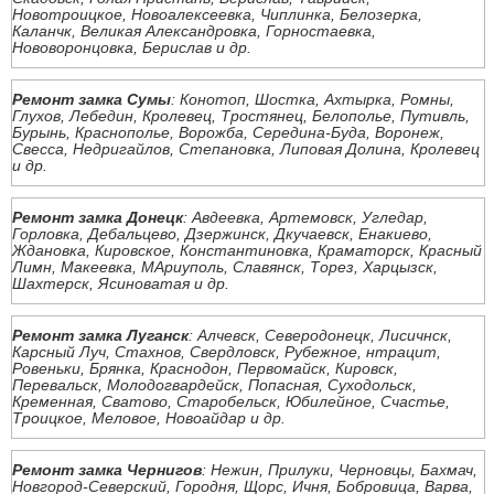
Новотроицкое, Новоалексеевка, Чиплинка, Белозерка,
Каланчк, Великая Александровка, Горностаевка,
Нововоронцовка, Берислав и др.
Ремонт замка Сумы
: Конотоп, Шостка, Ахтырка, Ромны,
Глухов, Лебедин, Кролевец, Тростянец, Белополье, Путивль,
Бурынь, Краснополье, Ворожба, Середина-Буда, Воронеж,
Свесса, Недригайлов, Степановка, Липовая Долина, Кролевец
и др.
Ремонт замка Донецк
: Авдеевка, Артемовск, Угледар,
Горловка, Дебальцево, Дзержинск, Дкучаевск, Енакиево,
Ждановка, Кировское, Константиновка, Краматорск, Красный
Лимн, Макеевка, МАриуполь, Славянск, Торез, Харцызск,
Шахтерск, Ясиноватая и др.
Ремонт замка Луганск
: Алчевск, Северодонецк, Лисичнск,
Карсный Луч, Стахнов, Свердловск, Рубежное, нтрацит,
Ровеньки, Брянка, Краснодон, Первомайск, Кировск,
Перевальск, Молодогвардейск, Попасная, Суходольск,
Кременная, Сватово, Старобельск, Юбилейное, Счастье,
Троицкое, Меловое, Новоайдар и др.
Ремонт замка Чернигов
: Нежин, Прилуки, Черновцы, Бахмач,
Новгород-Северский, Городня, Щорс, Ичня, Бобровица, Варва,