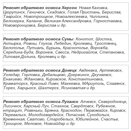
Ремонт обратного осмоса Херсон
: Новая Каховка,
Цюрупинск, Геническ, Скадовск, Голая Пристань, Берислав,
Таврийск, Новотроицкое, Новоалексеевка, Чиплинка,
Белозерка, Каланчк, Великая Александровка, Горностаевка,
Нововоронцовка, Берислав и др.
Ремонт обратного осмоса Сумы
: Конотоп, Шостка,
Ахтырка, Ромны, Глухов, Лебедин, Кролевец, Тростянец,
Белополье, Путивль, Бурынь, Краснополье, Ворожба,
Середина-Буда, Воронеж, Свесса, Недригайлов, Степановка,
Липовая Долина, Кролевец и др.
Ремонт обратного осмоса Донецк
: Авдеевка, Артемовск,
Угледар, Горловка, Дебальцево, Дзержинск, Дкучаевск,
Енакиево, Ждановка, Кировское, Константиновка,
Краматорск, Красный Лимн, Макеевка, МАриуполь, Славянск,
Торез, Харцызск, Шахтерск, Ясиноватая и др.
Ремонт обратного осмоса Луганск
: Алчевск, Северодонецк,
Лисичнск, Карсный Луч, Стахнов, Свердловск, Рубежное,
нтрацит, Ровеньки, Брянка, Краснодон, Первомайск, Кировск,
Перевальск, Молодогвардейск, Попасная, Суходольск,
Кременная, Сватово, Старобельск, Юбилейное, Счастье,
Троицкое, Меловое, Новоайдар и др.