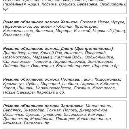
Раздельная, Арциз, Кодыма, Вилково, Березовка, Овидиополь и
др.
Ремонт обратного осмоса Харьков
: Лозовая, Изюм, Чугуев,
Первомайский, Балаклея, Люботин, Красноград,
Комсомольское, Волчанск, Мерефа, Высокий, Червоный Донец,
Балаклея и др.
Ремонт обратного осмоса Днепр (Днепропетровск)
:
Днепродзержинск, Кривой Рог, Никополь, Павлоград,
Новомосковск, Марганец, Желтые Воды, Орджоникидзе,
Синельниково, Терновка, Першотравенск, Вольногорск,
Подгородное, Пятихатки, Верхнеднепровск, Широкое и др.
Ремонт обратного осмоса Полтава
: Гадяч, Комсомольск,
Кременчуг, Лубны, Миргород, Глобино, Пирятин, Кобеляки,
Хорол, Шишаки, Червонозаводское, Лохвица, Жовтневое,
Новые Санжары, Карловка и др.
Ремонт обратного осмоса Запорожье
: Мелитополь,
Бердянск, Энергодар, Токмак, Пологи, Днепрорудное,
Вольнянск, Орехов, Гуляйполе, Васильевка, Каменка-
Днепровская, Михайловка, Приморск, Константиновка,
Акимовка, Веселое и др.