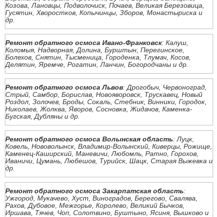
Козова, Лановцы, Подволочиск, Почаев, Великая Березовица,
Гусятин, Хворостков, Копычинцы, Зборов, Монастыриска и
др.
Ремонт обратного осмоса Ивано-Франковск
: Калуш,
Коломыя, Надворная, Долина, Бурштын, Перегинское,
Болехов, Снятин, Тысменица, Городенка, Тлумач, Косов,
Делятин, Яремче, Рогатин, Ланчин, Богородчаны и др.
Ремонт обратного осмоса Львов
: Дрогобыч, Червоноград,
Стрый, Самбор, Борислав, Новояворовск, Трускавец, Новый
Роздол, Золочев, Броды, Сокаль, Стебник, Винники, Городок,
Николаев, Жолква, Яворов, Сосновка, Жидачов, Каменка-
Бугская, Дубляны и др.
Ремонт обратного осмоса Волынская область
: Луцк,
Ковель, Нововолынск, Владимир-Волынский, Киверцы, Рожище,
Каменец-Каширский, Маневичи, Любомль, Ратно, Горохов,
Иваничи, Цумань, Любешов, Турийск, Шацк, Старая Выжевка и
др.
Ремонт обратного осмоса Закарпатская область
:
Ужгород, Мукачево, Хуст, Виноградов, Берегово, Свалява,
Рахов, Дубовое, Межгорье, Королево, Великий Бычков,
Иршава, Тячев, Чоп, Солотвино, Буштыно, Ясиня, Вышково и