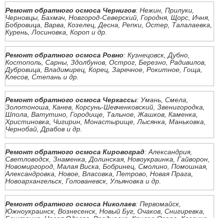
Ремонт обратного осмоса Чернигов
: Нежин, Прилуки,
Черновцы, Бахмач, Новгород-Северский, Городня, Щорс, Ичня,
Бобровица, Варва, Козелец, Десна, Репки, Остер, Талалаевка,
Курень, Лосиновка, Короп и др.
Ремонт обратного осмоса Ровно
: Кузнецовск, Дубно,
Костополь, Сарны, Здолбунов, Острог, Березно, Радивилов,
Дубровица, Владимирец, Корец, Заречное, Рокитное, Гоща,
Клесов, Степань и др.
Ремонт обратного осмоса Черкассы
: Умань, Смела,
Золотоноша, Канев, Корсунь-Шевченковский, Звенигородка,
Шпола, Ватутино, Городище, Тальное, Жашков, Каменка,
Христиновка, Чигирин, Монастырище, Лысянка, Маньковка,
Чернобай, Драбов и др.
Ремонт обратного осмоса Кировоград
: Александрия,
Светловодск, Знаменка, Долинская, Новоукраинка, Гайворон,
Новомиргород, Малая Виска, Бобринец, Смолино, Помошная,
Александровка, Новое, Власовка, Петрово, Новая Прага,
Новоархангельск, Голованевск, Ульяновка и др.
Ремонт обратного осмоса Николаев
: Первомайск,
Южноукраинск, Вознесенск, Новый Буг, Очаков, Снигиревка,