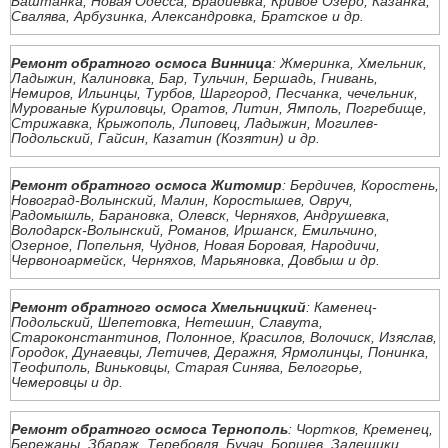
Баштанка, Новая Одесса, Врадиевка, Кривое Озеро, Казанка,
Свалява, Арбузинка, Александровка, Братское и др.
Ремонт обратного осмоса Винница
: Жмеринка, Хмельник,
Ладыжин, Калиновка, Бар, Тульчин, Бершадь, Гнивань,
Немиров, Ильинцы, Турбов, Шаргород, Песчанка, чечельник,
Мурованые Куриловцы, Оратов, Литин, Ямполь, Погребище,
Стрижавка, Крыжополь, Липовец, Ладыжин, Могилев-
Подольский, Гайсин, Казатин (Козятин) и др.
Ремонт обратного осмоса Житомир
: Бердичев, Коростень,
Новоград-Волынский, Малин, Коростышев, Овруч,
Радомышль, Барановка, Олевск, Черняхов, Андрушевка,
Володарск-Волынский, Романов, Иршанск, Емильчино,
Озерное, Попельня, Чуднов, Новая Боровая, Народичи,
Червоноармейск, Черняхов, Марьяновка, Довбыш и др.
Ремонт обратного осмоса Хмельницкий
: Каменец-
Подольский, Шепетовка, Нетешин, Славута,
Староконстантинов, Полонное, Красилов, Волочиск, Изяслав,
Городок, Дунаевцы, Летичев, Деражня, Ярмолинцы, Понинка,
Теофиполь, Виньковцы, Старая Синява, Белогорье,
Чемеровцы и др.
Ремонт обратного осмоса Тернополь
: Чортков, Кременец,
Бережаны, Збараж, Теребовля, Бучач, Борщев, Залещики,