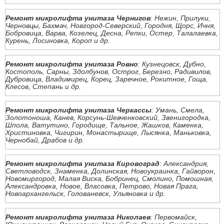
Ремонт микролифта унитаза Чернигов
: Нежин, Прилуки,
Черновцы, Бахмач, Новгород-Северский, Городня, Щорс, Ичня,
Бобровица, Варва, Козелец, Десна, Репки, Остер, Талалаевка,
Курень, Лосиновка, Короп и др.
Ремонт микролифта унитаза Ровно
: Кузнецовск, Дубно,
Костополь, Сарны, Здолбунов, Острог, Березно, Радивилов,
Дубровица, Владимирец, Корец, Заречное, Рокитное, Гоща,
Клесов, Степань и др.
Ремонт микролифта унитаза Черкассы
: Умань, Смела,
Золотоноша, Канев, Корсунь-Шевченковский, Звенигородка,
Шпола, Ватутино, Городище, Тальное, Жашков, Каменка,
Христиновка, Чигирин, Монастырище, Лысянка, Маньковка,
Чернобай, Драбов и др.
Ремонт микролифта унитаза Кировоград
: Александрия,
Светловодск, Знаменка, Долинская, Новоукраинка, Гайворон,
Новомиргород, Малая Виска, Бобринец, Смолино, Помошная,
Александровка, Новое, Власовка, Петрово, Новая Прага,
Новоархангельск, Голованевск, Ульяновка и др.
Ремонт микролифта унитаза Николаев
: Первомайск,