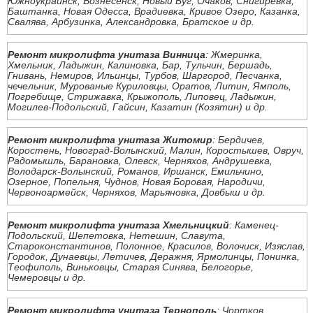
Южноукраинск, Вознесенск, Новый Буг, Очаков, Снигиревка,
Баштанка, Новая Одесса, Врадиевка, Кривое Озеро, Казанка,
Свалява, Арбузинка, Александровка, Братское и др.
Ремонт микролифта унитаза Винница
: Жмеринка,
Хмельник, Ладыжин, Калиновка, Бар, Тульчин, Бершадь,
Гнивань, Немиров, Ильинцы, Турбов, Шаргород, Песчанка,
чечельник, Мурованые Куриловцы, Оратов, Литин, Ямполь,
Погребище, Стрижавка, Крыжополь, Липовец, Ладыжин,
Могилев-Подольский, Гайсин, Казатин (Козятин) и др.
Ремонт микролифта унитаза Житомир
: Бердичев,
Коростень, Новоград-Волынский, Малин, Коростышев, Овруч,
Радомышль, Барановка, Олевск, Черняхов, Андрушевка,
Володарск-Волынский, Романов, Иршанск, Емильчино,
Озерное, Попельня, Чуднов, Новая Боровая, Народичи,
Червоноармейск, Черняхов, Марьяновка, Довбыш и др.
Ремонт микролифта унитаза Хмельницкий
: Каменец-
Подольский, Шепетовка, Нетешин, Славута,
Староконстантинов, Полонное, Красилов, Волочиск, Изяслав,
Городок, Дунаевцы, Летичев, Деражня, Ярмолинцы, Понинка,
Теофиполь, Виньковцы, Старая Синява, Белогорье,
Чемеровцы и др.
Ремонт микролифта унитаза Тернополь
: Чортков,