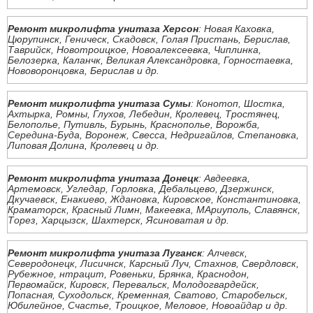
Ремонт микролифта унитаза Херсон
: Новая Каховка,
Цюрупинск, Геническ, Скадовск, Голая Пристань, Берислав,
Таврийск, Новотроицкое, Новоалексеевка, Чиплинка,
Белозерка, Каланчк, Великая Александровка, Горностаевка,
Нововоронцовка, Берислав и др.
Ремонт микролифта унитаза Сумы
: Конотоп, Шостка,
Ахтырка, Ромны, Глухов, Лебедин, Кролевец, Тростянец,
Белополье, Путивль, Бурынь, Краснополье, Ворожба,
Середина-Буда, Воронеж, Свесса, Недригайлов, Степановка,
Липовая Долина, Кролевец и др.
Ремонт микролифта унитаза Донецк
: Авдеевка,
Артемовск, Угледар, Горловка, Дебальцево, Дзержинск,
Дкучаевск, Енакиево, Ждановка, Кировское, Константиновка,
Краматорск, Красный Лимн, Макеевка, МАриуполь, Славянск,
Торез, Харцызск, Шахтерск, Ясиноватая и др.
Ремонт микролифта унитаза Луганск
: Алчевск,
Северодонецк, Лисичнск, Карсный Луч, Стахнов, Свердловск,
Рубежное, нтрацит, Ровеньки, Брянка, Краснодон,
Первомайск, Кировск, Перевальск, Молодогвардейск,
Попасная, Суходольск, Кременная, Сватово, Старобельск,
Юбилейное, Счастье, Троицкое, Меловое, Новоайдар и др.