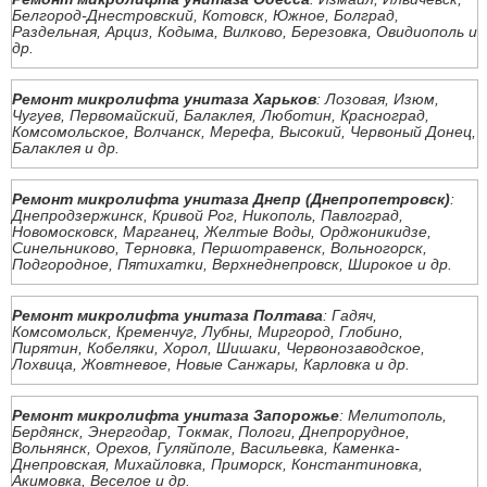
Белгород-Днестровский, Котовск, Южное, Болград,
Раздельная, Арциз, Кодыма, Вилково, Березовка, Овидиополь и
др.
Ремонт микролифта унитаза Харьков
: Лозовая, Изюм,
Чугуев, Первомайский, Балаклея, Люботин, Красноград,
Комсомольское, Волчанск, Мерефа, Высокий, Червоный Донец,
Балаклея и др.
Ремонт микролифта унитаза Днепр (Днепропетровск)
:
Днепродзержинск, Кривой Рог, Никополь, Павлоград,
Новомосковск, Марганец, Желтые Воды, Орджоникидзе,
Синельниково, Терновка, Першотравенск, Вольногорск,
Подгородное, Пятихатки, Верхнеднепровск, Широкое и др.
Ремонт микролифта унитаза Полтава
: Гадяч,
Комсомольск, Кременчуг, Лубны, Миргород, Глобино,
Пирятин, Кобеляки, Хорол, Шишаки, Червонозаводское,
Лохвица, Жовтневое, Новые Санжары, Карловка и др.
Ремонт микролифта унитаза Запорожье
: Мелитополь,
Бердянск, Энергодар, Токмак, Пологи, Днепрорудное,
Вольнянск, Орехов, Гуляйполе, Васильевка, Каменка-
Днепровская, Михайловка, Приморск, Константиновка,
Акимовка, Веселое и др.