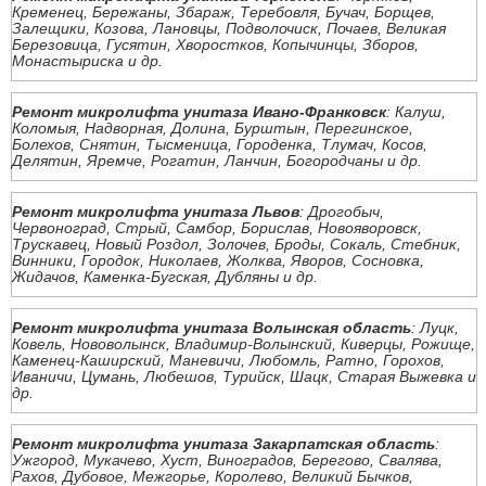
Кременец, Бережаны, Збараж, Теребовля, Бучач, Борщев,
Залещики, Козова, Лановцы, Подволочиск, Почаев, Великая
Березовица, Гусятин, Хворостков, Копычинцы, Зборов,
Монастыриска и др.
Ремонт микролифта унитаза Ивано-Франковск
: Калуш,
Коломыя, Надворная, Долина, Бурштын, Перегинское,
Болехов, Снятин, Тысменица, Городенка, Тлумач, Косов,
Делятин, Яремче, Рогатин, Ланчин, Богородчаны и др.
Ремонт микролифта унитаза Львов
: Дрогобыч,
Червоноград, Стрый, Самбор, Борислав, Новояворовск,
Трускавец, Новый Роздол, Золочев, Броды, Сокаль, Стебник,
Винники, Городок, Николаев, Жолква, Яворов, Сосновка,
Жидачов, Каменка-Бугская, Дубляны и др.
Ремонт микролифта унитаза Волынская область
: Луцк,
Ковель, Нововолынск, Владимир-Волынский, Киверцы, Рожище,
Каменец-Каширский, Маневичи, Любомль, Ратно, Горохов,
Иваничи, Цумань, Любешов, Турийск, Шацк, Старая Выжевка и
др.
Ремонт микролифта унитаза Закарпатская область
:
Ужгород, Мукачево, Хуст, Виноградов, Берегово, Свалява,
Рахов, Дубовое, Межгорье, Королево, Великий Бычков,