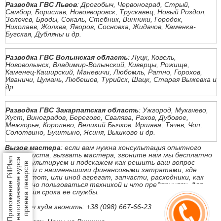
Разводка ГВС Львов
: Дрогобыч, Червоноград, Стрый,
Самбор, Борислав, Новояворовск, Трускавец, Новый Роздол,
Золочев, Броды, Сокаль, Стебник, Винники, Городок,
Николаев, Жолква, Яворов, Сосновка, Жидачов, Каменка-
Бугская, Дубляны и др.
Разводка ГВС Волынская область
: Луцк, Ковель,
Нововолынск, Владимир-Волынский, Киверцы, Рожище,
Каменец-Каширский, Маневичи, Любомль, Ратно, Горохов,
Иваничи, Цумань, Любешов, Турийск, Шацк, Старая Выжевка и
др.
Разводка ГВС Закарпатская область
: Ужгород, Мукачево,
Хуст, Виноградов, Берегово, Свалява, Рахов, Дубовое,
Межгорье, Королево, Великий Бычков, Иршава, Тячев, Чоп,
Солотвино, Буштыно, Ясиня, Вышково и др.
Вызов мастера
: если вам нужна консультация опытного
специалиста, вызвать мастера, звоните нам мы бесплатно
Приложение PillPlan
напоминание курса
проконсультируем и подскажем как решить ваш вопрос
приема лекарств
быстро и с наименьшими финансовыми затратами, где
купить тот, или иной агрегат, запчасти, расходники, как
безопасно пользоваться техникой и что предпринять для
продления срока ее службы.
Под ключ куда звонить: +38 (098) 667-66-23