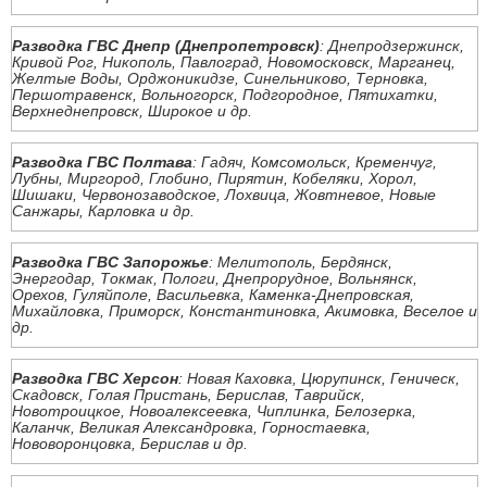
Разводка ГВС Днепр (Днепропетровск)
: Днепродзержинск,
Кривой Рог, Никополь, Павлоград, Новомосковск, Марганец,
Желтые Воды, Орджоникидзе, Синельниково, Терновка,
Першотравенск, Вольногорск, Подгородное, Пятихатки,
Верхнеднепровск, Широкое и др.
Разводка ГВС Полтава
: Гадяч, Комсомольск, Кременчуг,
Лубны, Миргород, Глобино, Пирятин, Кобеляки, Хорол,
Шишаки, Червонозаводское, Лохвица, Жовтневое, Новые
Санжары, Карловка и др.
Разводка ГВС Запорожье
: Мелитополь, Бердянск,
Энергодар, Токмак, Пологи, Днепрорудное, Вольнянск,
Орехов, Гуляйполе, Васильевка, Каменка-Днепровская,
Михайловка, Приморск, Константиновка, Акимовка, Веселое и
др.
Разводка ГВС Херсон
: Новая Каховка, Цюрупинск, Геническ,
Скадовск, Голая Пристань, Берислав, Таврийск,
Новотроицкое, Новоалексеевка, Чиплинка, Белозерка,
Каланчк, Великая Александровка, Горностаевка,
Нововоронцовка, Берислав и др.