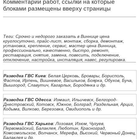
Комментарии работ, ссылки на которые
блоками размещены вверху страницы
Теги: Срочно и недорого заказать в Виннице цена
круглосуточно, прайс-лист, монтаж, сборка, демонтаж,
установка, крепление, сервис, мастер цена Винница,
профессионально, качественно, быстро, ремонт,
реставрация, снятие, замена, повесить, подключение,
отключение, настройка, инсталяция, навес, регулировка.
Разводка ГВС Киев
: Белая Церковь, Бровары, Борисполь,
Фастов, Ирпень, Вишневое, Васильков, Боярка, Обухов, Буча,
Вышгород, Славутич, Кагарлых, Бородянка и др.
Разводка ГВС Одесса
: Измаил, Ильичевск, Белгород-
Днестровский, Котовск, Южное, Болград, Раздельная, Арциз,
Кодыма, Вилково, Березовка, Овидиополь и др.
Разводка ГВС Харьков
: Лозовая, Изюм, Чугуев,
Первомайский, Балаклея, Люботин, Красноград,
Комсомольское, Волчанск, Мерефа, Высокий, Червоный Донец,
Балаклея и др.