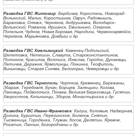
Разводка ГВС Житомир
: Бердичев, Коростень, Новоград-
Волынский, Малин, Коростышев, Овруч, Радомышль,
Барановка, Олевск, Черняхов, Андрушевка, Володарск-
Волынский, Романов, Иршанск, Емильчино, Озерное,
Попельня, Чуднов, Новая Боровая, Народичи, Червоноармейск,
Черняхов, Марьяновка, Довбыш и др.
Разводка ГВС Хмельницкий
: Каменец-Подольский,
Шепетовка, Нетешин, Славута, Староконстантинов,
Полонное, Красилов, Волочиск, Изяслав, Городок, Дунаевцы,
Летичев, Деражня, Ярмолинцы, Понинка, Теофиполь,
Виньковцы, Старая Синява, Белогорье, Чемеровцы и др.
Разводка ГВС Тернополь
: Чортков, Кременец, Бережаны,
Збараж, Теребовля, Бучач, Борщев, Залещики, Козова,
Лановцы, Подволочиск, Почаев, Великая Березовица, Гусятин,
Хворостков, Копычинцы, Зборов, Монастыриска и др.
Разводка ГВС Ивано-Франковск
: Калуш, Коломыя, Надворная,
Долина, Бурштын, Перегинское, Болехов, Снятин,
Тысменица, Городенка, Тлумач, Косов, Делятин, Яремче,
Рогатин, Ланчин, Богородчаны и др.