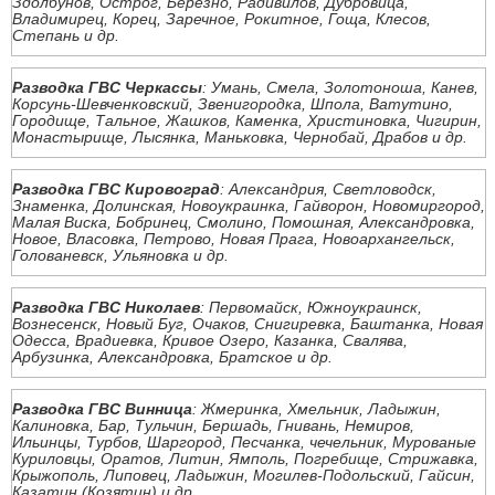
Здолбунов, Острог, Березно, Радивилов, Дубровица,
Владимирец, Корец, Заречное, Рокитное, Гоща, Клесов,
Степань и др.
Разводка ГВС Черкассы
: Умань, Смела, Золотоноша, Канев,
Корсунь-Шевченковский, Звенигородка, Шпола, Ватутино,
Городище, Тальное, Жашков, Каменка, Христиновка, Чигирин,
Монастырище, Лысянка, Маньковка, Чернобай, Драбов и др.
Разводка ГВС Кировоград
: Александрия, Светловодск,
Знаменка, Долинская, Новоукраинка, Гайворон, Новомиргород,
Малая Виска, Бобринец, Смолино, Помошная, Александровка,
Новое, Власовка, Петрово, Новая Прага, Новоархангельск,
Голованевск, Ульяновка и др.
Разводка ГВС Николаев
: Первомайск, Южноукраинск,
Вознесенск, Новый Буг, Очаков, Снигиревка, Баштанка, Новая
Одесса, Врадиевка, Кривое Озеро, Казанка, Свалява,
Арбузинка, Александровка, Братское и др.
Разводка ГВС Винница
: Жмеринка, Хмельник, Ладыжин,
Калиновка, Бар, Тульчин, Бершадь, Гнивань, Немиров,
Ильинцы, Турбов, Шаргород, Песчанка, чечельник, Мурованые
Куриловцы, Оратов, Литин, Ямполь, Погребище, Стрижавка,
Крыжополь, Липовец, Ладыжин, Могилев-Подольский, Гайсин,
Казатин (Козятин) и др.