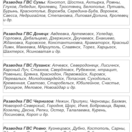
Разводка ГВС Сумы
: Конотоп, Шостка, Ахтырка, Ромны,
Глухов, Лебедин, Кролевец, Тростянец, Белополье, Путивль,
Бурынь, Краснополье, Ворожба, Середина-Буда, Воронеж,
Свесса, Недригайлов, Степановка, Липовая Долина, Кролевец
и др.
Разводка ГВС Донецк
: Авдеевка, Артемовск, Угледар,
Горловка, Дебальцево, Дзержинск, Дкучаевск, Енакиево,
Ждановка, Кировское, Константиновка, Краматорск, Красный
Лимн, Макеевка, МАриуполь, Славянск, Торез, Харцызск,
Шахтерск, Ясиноватая и др.
Разводка ГВС Луганск
: Алчевск, Северодонецк, Лисичнск,
Карсный Луч, Стахнов, Свердловск, Рубежное, нтрацит,
Ровеньки, Брянка, Краснодон, Первомайск, Кировск,
Перевальск, Молодогвардейск, Попасная, Суходольск,
Кременная, Сватово, Старобельск, Юбилейное, Счастье,
Троицкое, Меловое, Новоайдар и др.
Разводка ГВС Чернигов
: Нежин, Прилуки, Черновцы, Бахмач,
Новгород-Северский, Городня, Щорс, Ичня, Бобровица, Варва,
Козелец, Десна, Репки, Остер, Талалаевка, Курень,
Лосиновка, Короп и др.
Разводка ГВС Ровно
: Кузнецовск, Дубно, Костополь, Сарны,