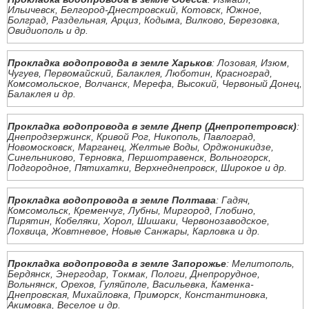
Ильичевск, Белгород-Днестровский, Котовск, Южное,
Болград, Раздельная, Арциз, Кодыма, Вилково, Березовка,
Овидиополь и др.
Прокладка водопровода в земле Харьков
: Лозовая, Изюм,
Чугуев, Первомайский, Балаклея, Люботин, Красноград,
Комсомольское, Волчанск, Мерефа, Высокий, Червоный Донец,
Балаклея и др.
Прокладка водопровода в земле Днепр (Днепропетровск)
:
Днепродзержинск, Кривой Рог, Никополь, Павлоград,
Новомосковск, Марганец, Желтые Воды, Орджоникидзе,
Синельниково, Терновка, Першотравенск, Вольногорск,
Подгородное, Пятихатки, Верхнеднепровск, Широкое и др.
Прокладка водопровода в земле Полтава
: Гадяч,
Комсомольск, Кременчуг, Лубны, Миргород, Глобино,
Пирятин, Кобеляки, Хорол, Шишаки, Червонозаводское,
Лохвица, Жовтневое, Новые Санжары, Карловка и др.
Прокладка водопровода в земле Запорожье
: Мелитополь,
Бердянск, Энергодар, Токмак, Пологи, Днепрорудное,
Вольнянск, Орехов, Гуляйполе, Васильевка, Каменка-
Днепровская, Михайловка, Приморск, Константиновка,
Акимовка, Веселое и др.