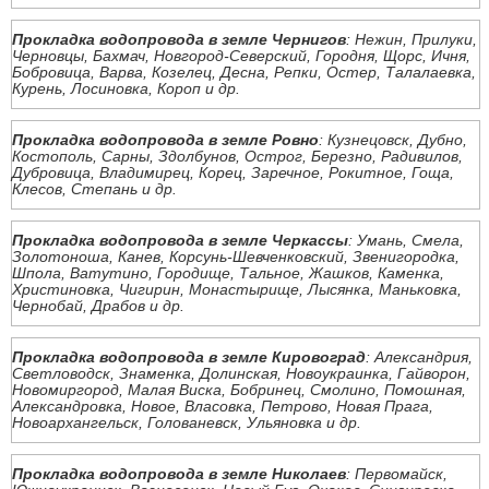
Прокладка водопровода в земле Чернигов
: Нежин, Прилуки,
Черновцы, Бахмач, Новгород-Северский, Городня, Щорс, Ичня,
Бобровица, Варва, Козелец, Десна, Репки, Остер, Талалаевка,
Курень, Лосиновка, Короп и др.
Прокладка водопровода в земле Ровно
: Кузнецовск, Дубно,
Костополь, Сарны, Здолбунов, Острог, Березно, Радивилов,
Дубровица, Владимирец, Корец, Заречное, Рокитное, Гоща,
Клесов, Степань и др.
Прокладка водопровода в земле Черкассы
: Умань, Смела,
Золотоноша, Канев, Корсунь-Шевченковский, Звенигородка,
Шпола, Ватутино, Городище, Тальное, Жашков, Каменка,
Христиновка, Чигирин, Монастырище, Лысянка, Маньковка,
Чернобай, Драбов и др.
Прокладка водопровода в земле Кировоград
: Александрия,
Светловодск, Знаменка, Долинская, Новоукраинка, Гайворон,
Новомиргород, Малая Виска, Бобринец, Смолино, Помошная,
Александровка, Новое, Власовка, Петрово, Новая Прага,
Новоархангельск, Голованевск, Ульяновка и др.
Прокладка водопровода в земле Николаев
: Первомайск,