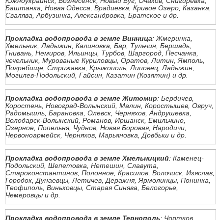
Южноукраинск, Вознесенск, Новый Буг, Очаков, Снигиревка,
Баштанка, Новая Одесса, Врадиевка, Кривое Озеро, Казанка,
Свалява, Арбузинка, Александровка, Братское и др.
Прокладка водопровода в земле Винница
: Жмеринка,
Хмельник, Ладыжин, Калиновка, Бар, Тульчин, Бершадь,
Гнивань, Немиров, Ильинцы, Турбов, Шаргород, Песчанка,
чечельник, Мурованые Куриловцы, Оратов, Литин, Ямполь,
Погребище, Стрижавка, Крыжополь, Липовец, Ладыжин,
Могилев-Подольский, Гайсин, Казатин (Козятин) и др.
Прокладка водопровода в земле Житомир
: Бердичев,
Коростень, Новоград-Волынский, Малин, Коростышев, Овруч,
Радомышль, Барановка, Олевск, Черняхов, Андрушевка,
Володарск-Волынский, Романов, Иршанск, Емильчино,
Озерное, Попельня, Чуднов, Новая Боровая, Народичи,
Червоноармейск, Черняхов, Марьяновка, Довбыш и др.
Прокладка водопровода в земле Хмельницкий
: Каменец-
Подольский, Шепетовка, Нетешин, Славута,
Староконстантинов, Полонное, Красилов, Волочиск, Изяслав,
Городок, Дунаевцы, Летичев, Деражня, Ярмолинцы, Понинка,
Теофиполь, Виньковцы, Старая Синява, Белогорье,
Чемеровцы и др.
Прокладка водопровода в земле Тернополь
: Чортков,