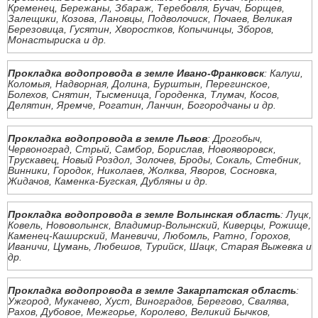
Кременец, Бережаны, Збараж, Теребовля, Бучач, Борщев,
Залещики, Козова, Лановцы, Подволочиск, Почаев, Великая
Березовица, Гусятин, Хворостков, Копычинцы, Зборов,
Монастыриска и др.
Прокладка водопровода в земле Ивано-Франковск
: Калуш,
Коломыя, Надворная, Долина, Бурштын, Перегинское,
Болехов, Снятин, Тысменица, Городенка, Тлумач, Косов,
Делятин, Яремче, Рогатин, Ланчин, Богородчаны и др.
Прокладка водопровода в земле Львов
: Дрогобыч,
Червоноград, Стрый, Самбор, Борислав, Новояворовск,
Трускавец, Новый Роздол, Золочев, Броды, Сокаль, Стебник,
Винники, Городок, Николаев, Жолква, Яворов, Сосновка,
Жидачов, Каменка-Бугская, Дубляны и др.
Прокладка водопровода в земле Волынская область
: Луцк,
Ковель, Нововолынск, Владимир-Волынский, Киверцы, Рожище,
Каменец-Каширский, Маневичи, Любомль, Ратно, Горохов,
Иваничи, Цумань, Любешов, Турийск, Шацк, Старая Выжевка и
др.
Прокладка водопровода в земле Закарпатская область
:
Ужгород, Мукачево, Хуст, Виноградов, Берегово, Свалява,
Рахов, Дубовое, Межгорье, Королево, Великий Бычков,