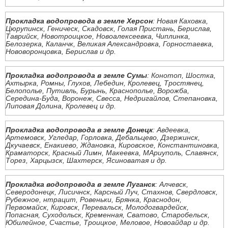
Прокладка водопровода в земле Херсон
: Новая Каховка,
Цюрупинск, Геническ, Скадовск, Голая Пристань, Берислав,
Таврийск, Новотроицкое, Новоалексеевка, Чиплинка,
Белозерка, Каланчк, Великая Александровка, Горностаевка,
Нововоронцовка, Берислав и др.
Прокладка водопровода в земле Сумы
: Конотоп, Шостка,
Ахтырка, Ромны, Глухов, Лебедин, Кролевец, Тростянец,
Белополье, Путивль, Бурынь, Краснополье, Ворожба,
Середина-Буда, Воронеж, Свесса, Недригайлов, Степановка,
Липовая Долина, Кролевец и др.
Прокладка водопровода в земле Донецк
: Авдеевка,
Артемовск, Угледар, Горловка, Дебальцево, Дзержинск,
Дкучаевск, Енакиево, Ждановка, Кировское, Константиновка,
Краматорск, Красный Лимн, Макеевка, МАриуполь, Славянск,
Торез, Харцызск, Шахтерск, Ясиноватая и др.
Прокладка водопровода в земле Луганск
: Алчевск,
Северодонецк, Лисичнск, Карсный Луч, Стахнов, Свердловск,
Рубежное, нтрацит, Ровеньки, Брянка, Краснодон,
Первомайск, Кировск, Перевальск, Молодогвардейск,
Попасная, Суходольск, Кременная, Сватово, Старобельск,
Юбилейное, Счастье, Троицкое, Меловое, Новоайдар и др.