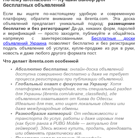
бесплатных объявлений
Если вы ищете по-настоящему удобную и современную
платформу, обратите внимание на ibrenta.com. Эта доска
объявлений предлагает уникальный подход:
размещение
бесплатно и без регистрации
! Да-да, никаких форм, паролей
и верификаций — просто заходите, публикуйте и общайтесь
напрямую с заинтересованными.
Бесплатные доски
объявлений Украина
позволяют бесплатно и без регистрации
подать объявление об услугах, купле-продаже из рук в руки,
новость и даже любого другого формата пост.
Что делает ibrenta.com особенной
Абсолютно беслпатна
: онлайн-доска объявлений
доступна совершенно бесплатно и даже не требует
процесса регистрации при публикации объявлений.
Глобальный охват с фокусом на Украину
: Хотя
платформа международная, есть специальный раздел
для Украины (ibrenta.com/ukraine_classifieds), где
объявления охватывают от Киева до Одессы.
Идеально для тех, кто ищет локальные сделки или
даже международные обмены.
Разнообразие категорий
: От недвижимости и
транспорта до услуг, работы и даже игровых тем
(как буст ранга в PUBG Mobile — актуально для
геймеров!). Здесь можно купить, продать, арендовать
или обменять практически все.