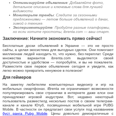
Оптимизируйте объявление
: Добавляйте фото,
детальное описание и ключевые слова для лучшей
видимости.
Мониторьте тренды
: Следите за сезонными
предложениями — летом больше объявлений о дачах,
зимой о технике.
Экспериментируйте
: Пробуйте разные платформы,
но если хотите простоты, ibrenta.com — ваш старт.
Заключение: Начните экономить прямо сейчас!
Бесплатные доски объявлений в Украине — это не просто
сайты, а целая экосистема для выгодных сделок. Они помогают
миллионам людей находить то, что нужно, без переплат. Среди
множества вариантов ibrenta.com выделяется своей
доступностью и удобством — попробуйте, и вы не пожалеете.
Разместите свое первое объявление сегодня и увидите, как
легко можно превратить ненужное в полезное!
Для геймеров
На заметку любителям компьютерных видеоигр и игр на
мобильных смартфонах. iBrenta не ограничивает возможности
популяризировать свои странички в интернете даже елси они
принадлежат игровой индустрии. Вот, недавно некоторый
пользователь разместилд несколько постов о своем телеграм-
канале и канале Ютуб, посвященных мобильной игре PUBG
Mobile. В частности он предлагает свои услуги под наззванием
буст ранга Pubg Mobile
. Цены довольно демократичные с