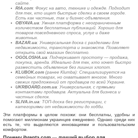
сайте.
RIA.com
: Фокус на авто, технике и одежде. Подходит
для тех, кто ищет быстрые сделки в своем городе.
Есть как частные, так и бизнес-объявления.
OBYAVA.ua
: Умная платформа с неограниченным
количеством бесплатных публикаций. Хорошо для
товаров повседневного спроса, услуг и даже
животных.
BAZAR.ua
: Универсальная доска с разделами для
недвижимости, транспорта и знакомств. Позволяет
открыть свой магазин бесплатно.
OGOLOSHA.ua
: Подчеркивает простоту — продажа,
покупка, аренда. Идеально для тех, кто хочет быстро
разместить объявление без лишних хлопот.
KLUBOK.com
(ранее Klumba): Специализируется на
семейных товарах, но охватывает многое. Много
свежих предложений от продавцов по всей Украине.
UKRBOARD.com.ua
: Универсальная, с прямыми
контактами продавцов. Актуальна для бизнеса и
частных сделок.
SLIVA.in.ua
: ТОП-доска без регистрации, с
категориями от недвижимости до хобби.
Эти платформы в целом похожи: они бесплатны, удобны и
помогают миллионам украинцев ежедневно. Однако среди них
есть те, что выделяются инновациями и пользовательским
комфортом.
Почему ibrenta.com — лучший выбор для