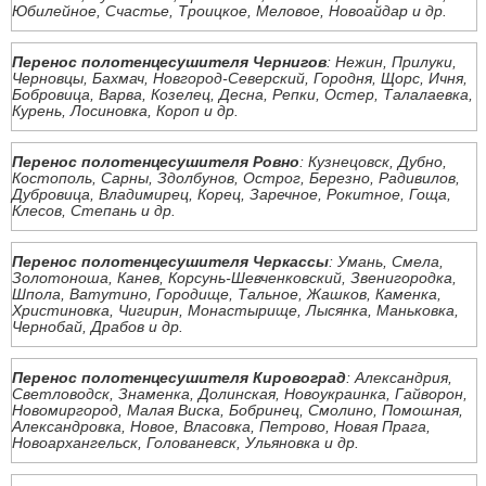
Юбилейное, Счастье, Троицкое, Меловое, Новоайдар и др.
Перенос полотенцесушителя Чернигов
: Нежин, Прилуки,
Черновцы, Бахмач, Новгород-Северский, Городня, Щорс, Ичня,
Бобровица, Варва, Козелец, Десна, Репки, Остер, Талалаевка,
Курень, Лосиновка, Короп и др.
Перенос полотенцесушителя Ровно
: Кузнецовск, Дубно,
Костополь, Сарны, Здолбунов, Острог, Березно, Радивилов,
Дубровица, Владимирец, Корец, Заречное, Рокитное, Гоща,
Клесов, Степань и др.
Перенос полотенцесушителя Черкассы
: Умань, Смела,
Золотоноша, Канев, Корсунь-Шевченковский, Звенигородка,
Шпола, Ватутино, Городище, Тальное, Жашков, Каменка,
Христиновка, Чигирин, Монастырище, Лысянка, Маньковка,
Чернобай, Драбов и др.
Перенос полотенцесушителя Кировоград
: Александрия,
Светловодск, Знаменка, Долинская, Новоукраинка, Гайворон,
Новомиргород, Малая Виска, Бобринец, Смолино, Помошная,
Александровка, Новое, Власовка, Петрово, Новая Прага,
Новоархангельск, Голованевск, Ульяновка и др.