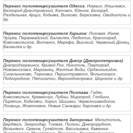
Перенос полотенцесушителя Одесса
: Измаил, Ильичевск,
Белгород-Днестровский, Котовск, Южное, Болград,
Раздельная, Арциз, Кодыма, Вилково, Березовка, Овидиополь и
др.
Перенос полотенцесушителя Харьков
: Лозовая, Изюм,
Чугуев, Первомайский, Балаклея, Люботин, Красноград,
Комсомольское, Волчанск, Мерефа, Высокий, Червоный Донец,
Балаклея и др.
Перенос полотенцесушителя Днепр (Днепропетровск)
:
Днепродзержинск, Кривой Рог, Никополь, Павлоград,
Новомосковск, Марганец, Желтые Воды, Орджоникидзе,
Синельниково, Терновка, Першотравенск, Вольногорск,
Подгородное, Пятихатки, Верхнеднепровск, Широкое и др.
Перенос полотенцесушителя Полтава
: Гадяч,
Комсомольск, Кременчуг, Лубны, Миргород, Глобино,
Пирятин, Кобеляки, Хорол, Шишаки, Червонозаводское,
Лохвица, Жовтневое, Новые Санжары, Карловка и др.
Перенос полотенцесушителя Запорожье
: Мелитополь,
Бердянск, Энергодар, Токмак, Пологи, Днепрорудное,
Вольнянск, Орехов, Гуляйполе, Васильевка, Каменка-