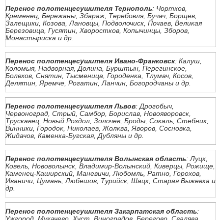
Перенос полотенцесушителя Тернополь
: Чортков,
Кременец, Бережаны, Збараж, Теребовля, Бучач, Борщев,
Залещики, Козова, Лановцы, Подволочиск, Почаев, Великая
Березовица, Гусятин, Хворостков, Копычинцы, Зборов,
Монастыриска и др.
Перенос полотенцесушителя Ивано-Франковск
: Калуш,
Коломыя, Надворная, Долина, Бурштын, Перегинское,
Болехов, Снятин, Тысменица, Городенка, Тлумач, Косов,
Делятин, Яремче, Рогатин, Ланчин, Богородчаны и др.
Перенос полотенцесушителя Львов
: Дрогобыч,
Червоноград, Стрый, Самбор, Борислав, Новояворовск,
Трускавец, Новый Роздол, Золочев, Броды, Сокаль, Стебник,
Винники, Городок, Николаев, Жолква, Яворов, Сосновка,
Жидачов, Каменка-Бугская, Дубляны и др.
Перенос полотенцесушителя Волынская область
: Луцк,
Ковель, Нововолынск, Владимир-Волынский, Киверцы, Рожище,
Каменец-Каширский, Маневичи, Любомль, Ратно, Горохов,
Иваничи, Цумань, Любешов, Турийск, Шацк, Старая Выжевка и
др.
Перенос полотенцесушителя Закарпатская область
:
Ужгород, Мукачево, Хуст, Виноградов, Берегово, Свалява,