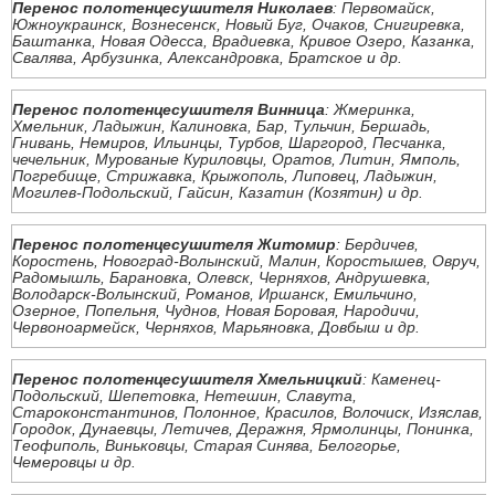
Перенос полотенцесушителя Николаев
: Первомайск,
Южноукраинск, Вознесенск, Новый Буг, Очаков, Снигиревка,
Баштанка, Новая Одесса, Врадиевка, Кривое Озеро, Казанка,
Свалява, Арбузинка, Александровка, Братское и др.
Перенос полотенцесушителя Винница
: Жмеринка,
Хмельник, Ладыжин, Калиновка, Бар, Тульчин, Бершадь,
Гнивань, Немиров, Ильинцы, Турбов, Шаргород, Песчанка,
чечельник, Мурованые Куриловцы, Оратов, Литин, Ямполь,
Погребище, Стрижавка, Крыжополь, Липовец, Ладыжин,
Могилев-Подольский, Гайсин, Казатин (Козятин) и др.
Перенос полотенцесушителя Житомир
: Бердичев,
Коростень, Новоград-Волынский, Малин, Коростышев, Овруч,
Радомышль, Барановка, Олевск, Черняхов, Андрушевка,
Володарск-Волынский, Романов, Иршанск, Емильчино,
Озерное, Попельня, Чуднов, Новая Боровая, Народичи,
Червоноармейск, Черняхов, Марьяновка, Довбыш и др.
Перенос полотенцесушителя Хмельницкий
: Каменец-
Подольский, Шепетовка, Нетешин, Славута,
Староконстантинов, Полонное, Красилов, Волочиск, Изяслав,
Городок, Дунаевцы, Летичев, Деражня, Ярмолинцы, Понинка,
Теофиполь, Виньковцы, Старая Синява, Белогорье,
Чемеровцы и др.