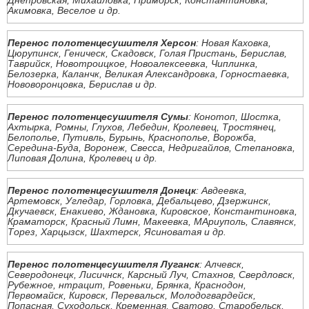
Днепровская, Михайловка, Приморск, Константиновка,
Акимовка, Веселое и др.
Перенос полотенцесушителя Херсон
: Новая Каховка,
Цюрупинск, Геническ, Скадовск, Голая Пристань, Берислав,
Таврийск, Новотроицкое, Новоалексеевка, Чиплинка,
Белозерка, Каланчк, Великая Александровка, Горностаевка,
Нововоронцовка, Берислав и др.
Перенос полотенцесушителя Сумы
: Конотоп, Шостка,
Ахтырка, Ромны, Глухов, Лебедин, Кролевец, Тростянец,
Белополье, Путивль, Бурынь, Краснополье, Ворожба,
Середина-Буда, Воронеж, Свесса, Недригайлов, Степановка,
Липовая Долина, Кролевец и др.
Перенос полотенцесушителя Донецк
: Авдеевка,
Артемовск, Угледар, Горловка, Дебальцево, Дзержинск,
Дкучаевск, Енакиево, Ждановка, Кировское, Константиновка,
Краматорск, Красный Лимн, Макеевка, МАриуполь, Славянск,
Торез, Харцызск, Шахтерск, Ясиноватая и др.
Перенос полотенцесушителя Луганск
: Алчевск,
Северодонецк, Лисичнск, Карсный Луч, Стахнов, Свердловск,
Рубежное, нтрацит, Ровеньки, Брянка, Краснодон,
Первомайск, Кировск, Перевальск, Молодогвардейск,
Попасная, Суходольск, Кременная, Сватово, Старобельск,