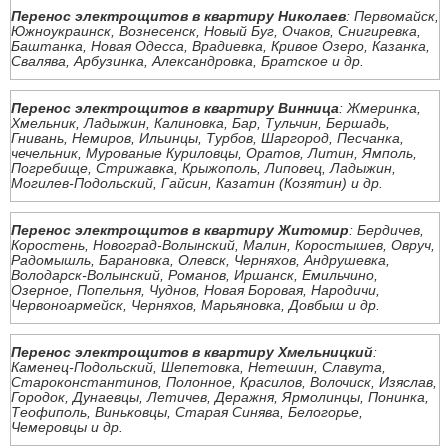
Перенос электрощитов в квартиру Николаев
: Первомайск,
Южноукраинск, Вознесенск, Новый Буг, Очаков, Снигиревка,
Баштанка, Новая Одесса, Врадиевка, Кривое Озеро, Казанка,
Свалява, Арбузинка, Александровка, Братское и др.
Перенос электрощитов в квартиру Винница
: Жмеринка,
Хмельник, Ладыжин, Калиновка, Бар, Тульчин, Бершадь,
Гнивань, Немиров, Ильинцы, Турбов, Шаргород, Песчанка,
чечельник, Мурованые Куриловцы, Оратов, Литин, Ямполь,
Погребище, Стрижавка, Крыжополь, Липовец, Ладыжин,
Могилев-Подольский, Гайсин, Казатин (Козятин) и др.
Перенос электрощитов в квартиру Житомир
: Бердичев,
Коростень, Новоград-Волынский, Малин, Коростышев, Овруч,
Радомышль, Барановка, Олевск, Черняхов, Андрушевка,
Володарск-Волынский, Романов, Иршанск, Емильчино,
Озерное, Попельня, Чуднов, Новая Боровая, Народичи,
Червоноармейск, Черняхов, Марьяновка, Довбыш и др.
Перенос электрощитов в квартиру Хмельницкий
:
Каменец-Подольский, Шепетовка, Нетешин, Славута,
Староконстантинов, Полонное, Красилов, Волочиск, Изяслав,
Городок, Дунаевцы, Летичев, Деражня, Ярмолинцы, Понинка,
Теофиполь, Виньковцы, Старая Синява, Белогорье,
Чемеровцы и др.