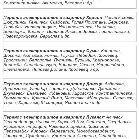
Константиновка, Акимовка, Веселое и др.
Перенос электрощитов в квартиру Херсон
: Новая Каховка,
Цюрупинск, Геническ, Скадовск, Голая Пристань, Берислав,
Таврийск, Новотроицкое, Новоалексеевка, Чиплинка,
Белозерка, Каланчк, Великая Александровка, Горностаевка,
Нововоронцовка, Берислав и др.
Перенос электрощитов в квартиру Сумы
: Конотоп,
Шостка, Ахтырка, Ромны, Глухов, Лебедин, Кролевец,
Тростянец, Белополье, Путивль, Бурынь, Краснополье,
Ворожба, Середина-Буда, Воронеж, Свесса, Недригайлов,
Степановка, Липовая Долина, Кролевец и др.
Перенос электрощитов в квартиру Донецк
: Авдеевка,
Артемовск, Угледар, Горловка, Дебальцево, Дзержинск,
Дкучаевск, Енакиево, Ждановка, Кировское, Константиновка,
Краматорск, Красный Лимн, Макеевка, МАриуполь, Славянск,
Торез, Харцызск, Шахтерск, Ясиноватая и др.
Перенос электрощитов в квартиру Луганск
: Алчевск,
Северодонецк, Лисичнск, Карсный Луч, Стахнов, Свердловск,
Рубежное, нтрацит, Ровеньки, Брянка, Краснодон,
Первомайск, Кировск, Перевальск, Молодогвардейск,
Попасная, Суходольск, Кременная, Сватово, Старобельск,