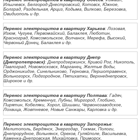
Ильичевск, Белгород-Днестровский, Котовск, Южное,
Болград, Раздельная, Арциз, Кодыма, Вилково, Березовка,
Овидиополь и др.
Перенос электрощитов в квартиру Харьков
: Лозовая,
Изюм, Чугуев, Первомайский, Балаклея, Люботин,
Красноград, Комсомольское, Волчанск, Мерефа, Высокий,
Червоный Донец, Балаклея и др.
Перенос электрощитов в квартиру Днепр
(Днепропетровск)
: Днепродзержинск, Кривой Рог, Никополь,
Павлоград, Новомосковск, Марганец, Желтые Воды,
Орджоникидзе, Синельниково, Терновка, Першотравенск,
Вольногорск, Подгородное, Пятихатки, Верхнеднепровск,
Широкое и др.
Перенос электрощитов в квартиру Полтава
: Гадяч,
Комсомольск, Кременчуг, Лубны, Миргород, Глобино,
Пирятин, Кобеляки, Хорол, Шишаки, Червонозаводское,
Лохвица, Жовтневое, Новые Санжары, Карловка и др.
Перенос электрощитов в квартиру Запорожье
:
Мелитополь, Бердянск, Энергодар, Токмак, Пологи,
Днепрорудное, Вольнянск, Орехов, Гуляйполе, Васильевка,
Каменка-Днепровская, Михайловка, Приморск,