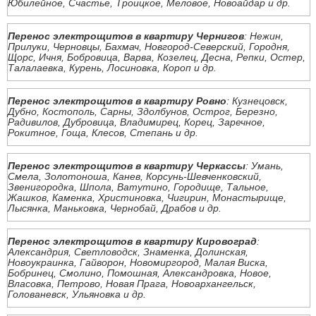
Юбилейное, Счастье, Троицкое, Меловое, Новоайдар и др.
Перенос электрощитов в квартиру Чернигов
: Нежин,
Прилуки, Черновцы, Бахмач, Новгород-Северский, Городня,
Щорс, Ичня, Бобровица, Варва, Козелец, Десна, Репки, Остер,
Талалаевка, Курень, Лосиновка, Короп и др.
Перенос электрощитов в квартиру Ровно
: Кузнецовск,
Дубно, Костополь, Сарны, Здолбунов, Острог, Березно,
Радивилов, Дубровица, Владимирец, Корец, Заречное,
Рокитное, Гоща, Клесов, Степань и др.
Перенос электрощитов в квартиру Черкассы
: Умань,
Смела, Золотоноша, Канев, Корсунь-Шевченковский,
Звенигородка, Шпола, Ватутино, Городище, Тальное,
Жашков, Каменка, Христиновка, Чигирин, Монастырище,
Лысянка, Маньковка, Чернобай, Драбов и др.
Перенос электрощитов в квартиру Кировоград
:
Александрия, Светловодск, Знаменка, Долинская,
Новоукраинка, Гайворон, Новомиргород, Малая Виска,
Бобринец, Смолино, Помошная, Александровка, Новое,
Власовка, Петрово, Новая Прага, Новоархангельск,
Голованевск, Ульяновка и др.