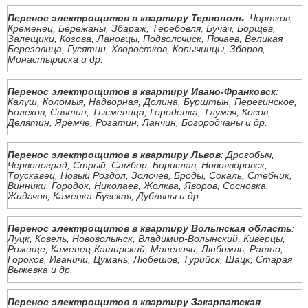
Перенос электрощитов в квартиру Тернополь
: Чортков,
Кременец, Бережаны, Збараж, Теребовля, Бучач, Борщев,
Залещики, Козова, Лановцы, Подволочиск, Почаев, Великая
Березовица, Гусятин, Хворостков, Копычинцы, Зборов,
Монастыриска и др.
Перенос электрощитов в квартиру Ивано-Франковск
:
Калуш, Коломыя, Надворная, Долина, Бурштын, Перегинское,
Болехов, Снятин, Тысменица, Городенка, Тлумач, Косов,
Делятин, Яремче, Рогатин, Ланчин, Богородчаны и др.
Перенос электрощитов в квартиру Львов
: Дрогобыч,
Червоноград, Стрый, Самбор, Борислав, Новояворовск,
Трускавец, Новый Роздол, Золочев, Броды, Сокаль, Стебник,
Винники, Городок, Николаев, Жолква, Яворов, Сосновка,
Жидачов, Каменка-Бугская, Дубляны и др.
Перенос электрощитов в квартиру Волынская область
:
Луцк, Ковель, Нововолынск, Владимир-Волынский, Киверцы,
Рожище, Каменец-Каширский, Маневичи, Любомль, Ратно,
Горохов, Иваничи, Цумань, Любешов, Турийск, Шацк, Старая
Выжевка и др.
Перенос электрощитов в квартиру Закарпатская